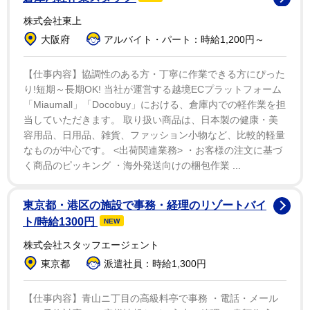
そして、その思い出話は実際に起こったことかと質問
株式会社東上
されると、「本当よ。サンセット大通りを運転してい
大阪府
アルバイト・パート：時給1,200円～
て、彼らはボンネットやフロントガラスを覆っていて、
クラクションが鳴り続けてきた。『運転すると、彼らが
【仕事内容】協調性のある方・丁寧に作業できる方にぴった
怪我をして逮捕されるのかしら？人々が車の上に乗って
り!短期～長期OK! 当社が運営する越境ECプラットフォーム
「Miaumall」「Docobuy」における、倉庫内での軽作業を担
いる時に運転するとそれは犯罪になるの？』って考えて
当していただきます。 取り扱い商品は、日本製の健康・美
いたわ」「そして車の中で『運転すべき、それともしな
容用品、日用品、雑貨、ファッション小物など、比較的軽量
いべき？車が人々に覆われた場合の法律は？』って考え
なものが中心です。 <出荷関連業務> ・お客様の注文に基づ
てたの」と答えた。
く商品のピッキング ・海外発送向けの梱包作業 ...
そしてシャロンは、ファン達にこう警告している。
東京都・港区の施設で事務・経理のリゾートバイ
「私の車の上に乗らないで。どうしたら良いのかわから
ト/時給1300円
NEW
ないから」
株式会社スタッフエージェント
東京都
派遣社員：時給1,300円
【仕事内容】青山ニ丁目の高級料亭で事務 ・電話・メール