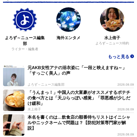
よろず～ニュース編集
海外エンタメ
水上侑子
部
よろず～ニュース特約
ライター・編集者
もっと見る
元AKB女性アナの浴衣姿に「一段と映えますね～」
「すっごく美人」の声
よろず～ニュース編集部
2026.08.09
「うんまっ！」中国人の大富豪がオススメするポテチ
の食べ方とは「天ぷらっぽい感覚」「罪悪感が少しだ
け緩和」
水上侑子
2026.08.09
本名を書くのは…飲食店の順番待ちリストはイニシャ
ルやニックネームで問題は？【防犯対策専門家が解
説】
2026.08.09