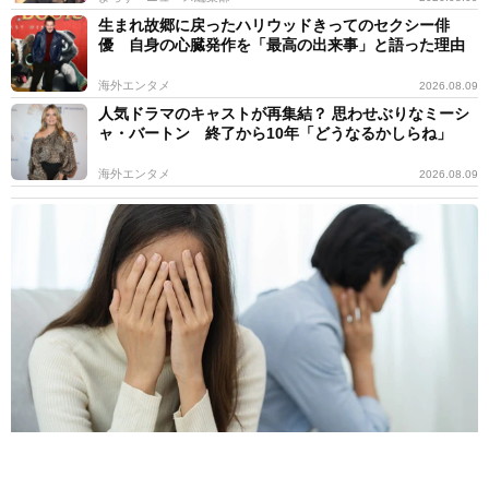
生まれ故郷に戻ったハリウッドきってのセクシー俳
優 自身の心臓発作を「最高の出来事」と語った理由
海外エンタメ
2026.08.09
人気ドラマのキャストが再集結？ 思わせぶりなミーシ
ャ・バートン 終了から10年「どうなるかしらね」
海外エンタメ
2026.08.09
6割の女性が「忙しい彼氏」に不安や不満あり 寂しさを乗り越えた