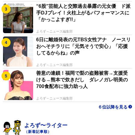
“6股”芸能人と交際過去暴露の元女優 ド派
手DJプレイ！火柱上がるパフォーマンスに
「かっこよすぎ!!」
よろず～ニュース編集部
6日に離婚発表の元TBS女性アナ ノースリ
おへそチラリに「元気そうで安心」「応援
してるからね」の声
よろず～ニュース編集部
善意の連鎖！福岡で梨の盗難被害→支援受
ける→熊本で炊きだし ダレノガレ明美の
700食配布に強力助っ人
よろず～ニュース編集部
６位以降を見る
よろず〜ライター
（新着記事順）