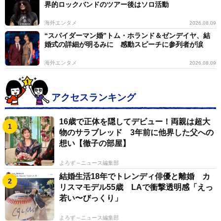
界的ロックバンドのツアー後はソロ活動
海外エンタメ
2026.08.09
“スパイダーマン婚”トム・ホランド＆ゼンデイヤ、結
婚式の詳細が明るみに 感動スピーチに参列者が涙
海外エンタメ
2026.08.09
アクセスランキング
16歳で正体を隠してデビュー！両親は超大
物のサラブレッド 3年前に他界した父への
想い【徹子の部屋】
よろず～ニュース編集部
結婚生活18年でトレンディ俳優と離婚 カ
リスマモデル55歳 LAで衝撃透明感「えっ
若い〜びっくり」
よろず～ニュース編集部