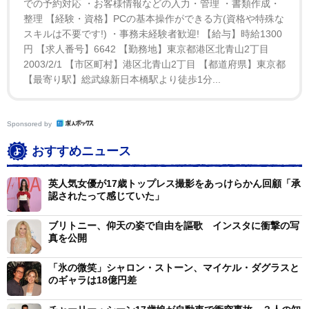
での予約対応 ・お客様情報などの入力・管理 ・書類作成・
整理 【経験・資格】PCの基本操作ができる方(資格や特殊な
スキルは不要です!) ・事務未経験者歓迎! 【給与】時給1300
円 【求人番号】6642 【勤務地】東京都港区北青山2丁目
2003/2/1 【市区町村】港区北青山2丁目 【都道府県】東京都
【最寄り駅】総武線新日本橋駅より徒歩1分...
Sponsored by
おすすめニュース
英人気女優が17歳トップレス撮影をあっけらかん回顧「承
認されたって感じていた」
ブリトニー、仰天の姿で自由を謳歌 インスタに衝撃の写
真を公開
「氷の微笑」シャロン・ストーン、マイケル・ダグラスと
のギャラは18億円差