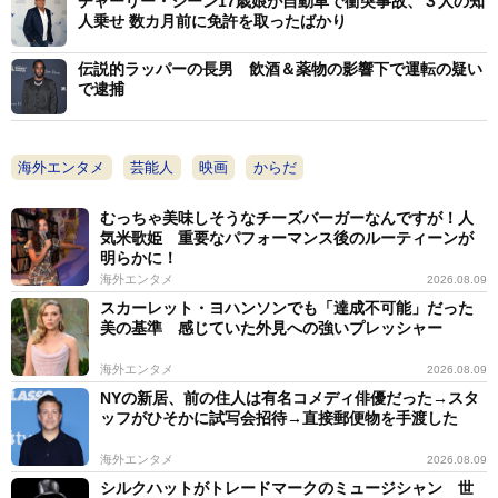
チャーリー・シーン17歳娘が自動車で衝突事故、３人の知
人乗せ 数カ月前に免許を取ったばかり
伝説的ラッパーの長男 飲酒＆薬物の影響下で運転の疑い
で逮捕
海外エンタメ
芸能人
映画
からだ
むっちゃ美味しそうなチーズバーガーなんですが！人
気米歌姫 重要なパフォーマンス後のルーティーンが
明らかに！
海外エンタメ
2026.08.09
スカーレット・ヨハンソンでも「達成不可能」だった
美の基準 感じていた外見への強いプレッシャー
海外エンタメ
2026.08.09
NYの新居、前の住人は有名コメディ俳優だった→スタ
ッフがひそかに試写会招待→直接郵便物を手渡した
海外エンタメ
2026.08.09
シルクハットがトレードマークのミュージシャン 世