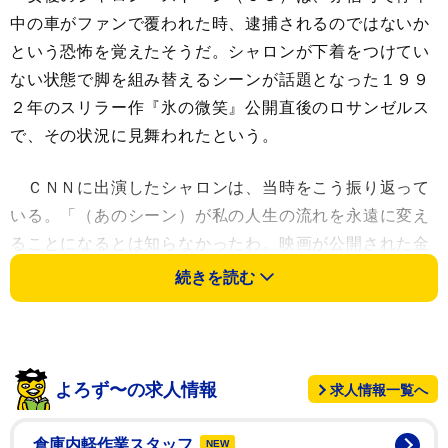
中の車がファンで覆われた時、逮捕されるのではないか
という恐怖を覚えたそうだ。シャロンが下着をつけてい
ない状態で脚を組み替えるシーンが話題となった１９９
２年のスリラー作『氷の微笑』公開直後のロサンゼルス
で、その状況に見舞われたという。
ＣＮＮに出演したシャロンは、当時をこう振り返って
いる。「（あのシーン）が私の人生の流れを永遠に変え
ることになるとは知らなかったわ。映画が公開された金
曜日には無名で、火曜日にはサンセット・プラザでメガ
続きを読む
ネをもぎ取られ、私の小さなＢＭＷ３２５で出かける
と、信号で止まった時に皆が私の車の上に乗ってくるな
んて知らなかった」「信号が青に代わり、周りがクラク
ションを鳴らし始めたから、車に人々が覆いかぶさった
よろず〜の求人情報
求人情報一覧へ
状態で運転するのは合法かどうか分からなかったのよ」
倉庫内軽作業スタッフ
NEW