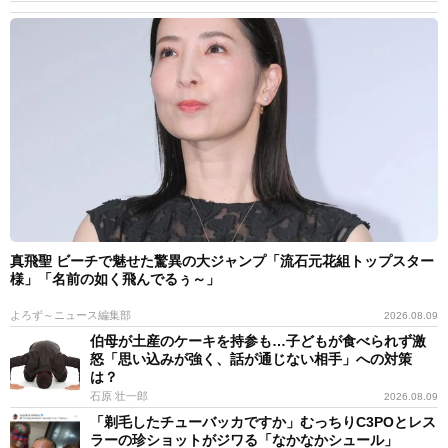
真飛聖 ビーチで魅せた驚異の大ジャンプ「流石元花組トップスター
様」「名前の如く飛んでるぅ～」
よろず～ニュース編集部
2026.08.09
伯母が土産のケーキを持参も…子どもが食べられず激
怒「思い込みが強く、話が通じない相手」への対策
は？
石原 壮一郎
2026.08.09
「剃毛したチューバッカですか」むっちりC3POとレス
ラーの珍ショットがジワる「なかなかシュール」