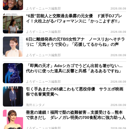
よろず～ニュース編集部
2026.08.09
“6股”芸能人と交際過去暴露の元女優 ド派手DJプレ
イ！火柱上がるパフォーマンスに「かっこよすぎ!!」
よろず～ニュース編集部
2026.08.09
6日に離婚発表の元TBS女性アナ ノースリおへそチラ
リに「元気そうで安心」「応援してるからね」の声
よろず～ニュース編集部
2026.08.09
「即興の天才」Adoシカゴでうどん出前も箸がない…
代わりに使った道具に反響と共感「あるあるですね」
よろず～ニュース編集部
2026.08.09
引く手あまたの65歳こわもて悪役俳優 サラエボ映画
祭で名誉賞受賞へ
海外エンタメ
2026.08.09
善意の連鎖！福岡で梨の盗難被害→支援受ける→熊本
で炊きだし ダレノガレ明美の700食配布に強力助っ人
よろず～ニュース編集部
2026.08.09