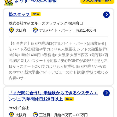
よろず〜の求人情報
求人情報一覧へ
ゆたぼんは、ジョリーのつぶやきを引用し「めっちゃ
笑った まぁ、秒殺されると思うけど、話題の持っていき
塾スタッフ
NEW
方はうまいよなｗ まぁでもボクシング舐めてたら俺があ
株式会社学研エル・スタッフィング 採用窓口
んたをぶっ飛ばすけどな」と反応。ジョリーが「はぁ？
大阪府
アルバイト・パート：時給1,400円
お前しばくぞ」と応戦すると「はぁ？やってみろ！かか
って来いや！」と戦闘態勢に突入した。
【仕事内容】個別指導講師(アルバイト・パート)/[職業紹介]
初バイト応援!経験や学力よりも人柄重視 シフトの融通抜群!
ジョリーが「なにゆってん？こいつ。ゲンジに勝って
<給与> 時給1400円 <勤務地> 大阪府 大阪市西区 <最寄駅>西
長堀駅 新しいスタートを応援!/ 安心POINTが多数! !得意な科
から言え」と、ＲＩＺＩＮに参戦するキックボクサー・
目からスタートOK !学力よりも人柄重視 !個別指導だから始
梅野源治との対戦を促すと、ゆたぼんは梅野のニックネ
めやすい 新大学生/バイトデビューの方も歓迎! 学校で教わる
ーム〝ＹＡＶＡＹお兄さん〟とひっかけ「お前それはＹ
内容のサ...
ＡＶＡＹだろ！」とした。
「まだ間に合う!」未経験からできるシステムエ
ゆたぼんは「ジョリーとかいう安保瑠輝也さんのメダ
ンジニア/年間休日120日以上
NEW
カのフンみたいなんが何か調子に乗ってるけど、俺は小
Yts株式会社
学生の時から１人でネットで戦ってきてるし、今もボク
大阪府
正社員：月給29万円～60万円