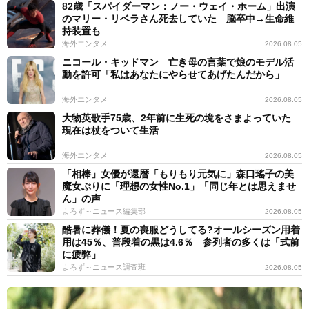
82歳「スパイダーマン：ノー・ウェイ・ホーム」出演
のマリー・リベラさん死去していた 脳卒中→生命維
持装置も
海外エンタメ
2026.08.05
ニコール・キッドマン 亡き母の言葉で娘のモデル活
動を許可「私はあなたにやらせてあげたんだから」
海外エンタメ
2026.08.05
大物英歌手75歳、2年前に生死の境をさまよっていた
現在は杖をついて生活
海外エンタメ
2026.08.05
「相棒」女優が還暦「もりもり元気に」森口瑤子の美
魔女ぶりに「理想の女性No.1」「同じ年とは思えませ
ん」の声
よろず～ニュース編集部
2026.08.05
酷暑に葬儀！夏の喪服どうしてる?オールシーズン用着
用は45％、普段着の黒は4.6％ 参列者の多くは「式前
に疲弊」
よろず～ニュース調査班
2026.08.05