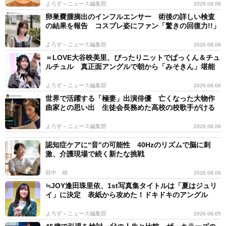
よろず～ニュース編集部
2026.08.06
卵巣嚢腫摘出のインフルエンサー 術後の詳しい検査
の結果を報告 コスプレ姿にファン「驚きの回復力!!」
よろず～ニュース編集部
2026.08.06
＝LOVE大谷映美里、ぴったりニットでぱっくん＆チュ
ルチュル 真正面アングルで朝から「みそきん」堪能
よろず～ニュース編集部
2026.08.06
世界で活躍する「極妻」出演俳優 亡くなった大物作
曲家との思い出 生徒会長務めた高校の校歌手がける
よろず～ニュース編集部
2026.08.06
認知症ケアに“音”の可能性 40Hzのリズムで脳に刺
激、介護現場で続く新たな挑戦
田中 靖
2026.08.06
≒JOY逢田珠里依、1st写真集タイトルは「夏はジュリ
イ」に決定 表紙から攻めた！ドキドキのアングル
よろず～ニュース編集部
2026.08.05