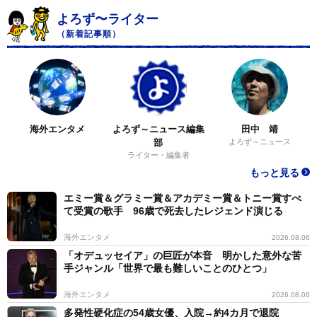
よろず〜ライター
（新着記事順）
海外エンタメ
よろず～ニュース編集
田中 靖
部
よろず～ニュース
ライター・編集者
もっと見る
エミー賞＆グラミー賞＆アカデミー賞＆トニー賞すべ
て受賞の歌手 96歳で死去したレジェンド演じる
海外エンタメ
2026.08.06
「オデュッセイア」の巨匠が本音 明かした意外な苦
手ジャンル「世界で最も難しいことのひとつ」
海外エンタメ
2026.08.06
多発性硬化症の54歳女優、入院→約4カ月で退院