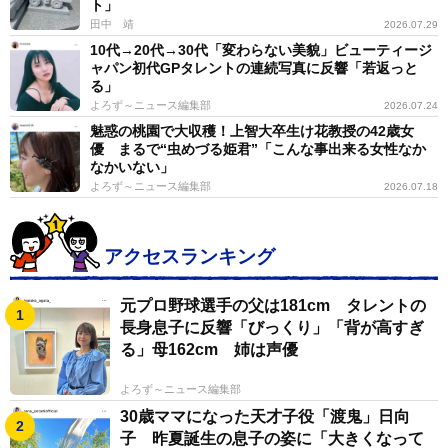
ト」
田中 靖
2026.07.29
10代→20代→30代「変わらない美貌」ビューティージ
ャパン初代GPタレントの連続写真に反響「若返っと
る」
よろず～ニュース編集部
2026.07.24
魅惑の桃園で大収穫！上智大卒生け花教授の42歳女
優 まるで“虫めづる姫君”「こんな事出来る女性なか
なかいない」
よろず～ニュース編集部
2026.07.18
アクセスランキング
元プロ野球選手の父は181cm タレントの
長身息子に反響「びっくり」「背が高すぎ
る」母162cm 姉は声優
よろず～ニュース編集部
30歳ママになった天才子役「渡鬼」日向
子 昨夏誕生の息子の姿に「大きくなって