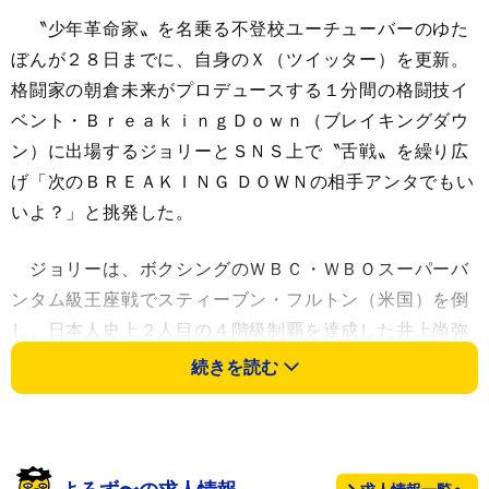
〝少年革命家〟を名乗る不登校ユーチューバーのゆた
ぼんが２８日までに、自身のＸ（ツイッター）を更新。
格闘家の朝倉未来がプロデュースする１分間の格闘技イ
ベント・ＢｒｅａｋｉｎｇＤｏｗｎ（ブレイキングダウ
ン）に出場するジョリーとＳＮＳ上で〝舌戦〟を繰り広
げ「次のＢＲＥＡＫＩＮＧ ＤＯＷＮの相手アンタでもい
いよ？」と挑発した。
ジョリーは、ボクシングのＷＢＣ・ＷＢＯスーパーバ
ンタム級王座戦でスティーブン・フルトン（米国）を倒
し、日本人史上２人目の４階級制覇を達成した井上尚弥
の画像とともに「いつか拳を交えることになるであろう
続きを読む
井上尚弥。モンスターって言われてるけど喧嘩なら私の
方が強いです。僕を信じてください」と投稿し、物議を
醸した。