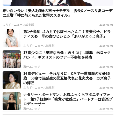
細い白い長い！美人3姉妹の末っ子モデル 脚長&ノースリ夏コーデ
に反響「神に与えられた驚愕のスタイル」
よろず～ニュース編集部
2026.08.05
第1子出産→2カ月でお腹ぺったんこ！筧美和子、ピラ
ティス姿 母の喜びヒシヒシ「ありがとうよ息子」
よろず～ニュース編集部
2026.08.05
17歳少女に「卑猥な画像」送りつけ→謝罪 米ロック
バンド、ギタリストのツアー不参加を発表
海外エンタメ
2026.08.05
16歳デビュー「それなりに」CMで一世風靡の女優65
歳 50歳で孫誕生の元五輪代表と花火大会 カズ息子
の師匠
よろず～ニュース編集部
2026.08.05
ナタリー・ポートマン、お腹ふっくらマタニティフォ
ト 第3子妊娠中「嗅覚が敏感に」パートナーは音楽プ
ロデューサー
海外エンタメ
2026.08.05