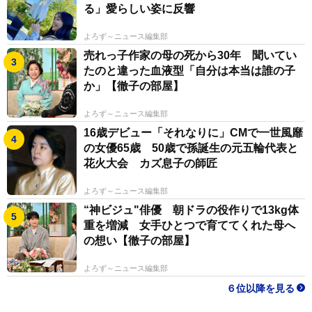
る」愛らしい姿に反響
よろず～ニュース編集部
売れっ子作家の母の死から30年 聞いてい
たのと違った血液型「自分は本当は誰の子
か」【徹子の部屋】
よろず～ニュース編集部
16歳デビュー「それなりに」CMで一世風靡
の女優65歳 50歳で孫誕生の元五輪代表と
花火大会 カズ息子の師匠
よろず～ニュース編集部
“神ビジュ"俳優 朝ドラの役作りで13kg体
重を増減 女手ひとつで育ててくれた母へ
の想い【徹子の部屋】
よろず～ニュース編集部
６位以降を見る