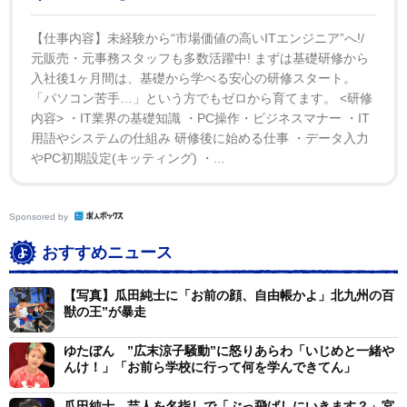
シングと勉強、ＹｏｕＴｕｂｅ頑張ってる！お前みたい
なフンなんか片手でも余裕や。だいたいお前みたいなん
【仕事内容】未経験から“市場価値の高いITエンジニア”へ!/
元販売・元事務スタッフも多数活躍中! まずは基礎研修から
がＲＩＺＩＮ出れるくらいなら俺は東大にでも行けるわ
入社後1ヶ月間は、基礎から学べる安心の研修スタート。
ｗ」と、攻撃の手を緩めなかった。
「パソコン苦手…」という方でもゼロから育てます。 <研修
内容> ・IT業界の基礎知識 ・PC操作・ビジネスマナー ・IT
用語やシステムの仕組み 研修後に始める仕事 ・データ入力
やPC初期設定(キッティング) ・...
Sponsored by
おすすめニュース
【写真】瓜田純士に「お前の顔、自由帳かよ」北九州の百
獣の王”が暴走
ゆたぼん ”広末涼子騒動”に怒りあらわ「いじめと一緒や
んけ！」「お前ら学校に行って何を学んできてん」
瓜田純士、芸人を名指しで「ぶっ飛ばしにいきます？」宮