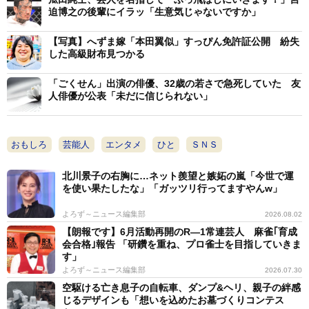
迫博之の後輩にイラッ「生意気じゃないですか」
【写真】へずま嫁「本田翼似」すっぴん免許証公開 紛失
した高級財布見つかる
「ごくせん」出演の俳優、32歳の若さで急死していた 友
人俳優が公表「未だに信じられない」
おもしろ
芸能人
エンタメ
ひと
ＳＮＳ
北川景子の右胸に…ネット羨望と嫉妬の嵐「今世で運
を使い果たしたな」「ガッツリ行ってますやんw」
よろず～ニュース編集部
2026.08.02
【朗報です】6月活動再開のR―1常連芸人 麻雀｢育成
会合格｣報告 「研鑽を重ね、プロ雀士を目指していきま
す」
よろず～ニュース編集部
2026.07.30
空駆ける亡き息子の自転車、ダンプ&ヘリ、親子の絆感
じるデザインも「想いを込めたお墓づくりコンテス