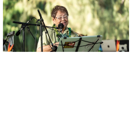
93歳の高木ブー、ハワイで4カ月遅れの誕生会「お肉が食べたい」
…ライブでは“まさかのアノ曲”に初挑戦！
北村 泰介
2026.08.05
どうせすぐ転校するから…友達を作らなかった小学生
→クラスメイトの一言で変わった人生【漫画】
夢書房
2026.08.05
パーキンソン病患うハリウッド俳優「革新的な貢献」
を評価 過去の受賞者わずか6人 権威ある賞授与へ
海外エンタメ
2026.08.05