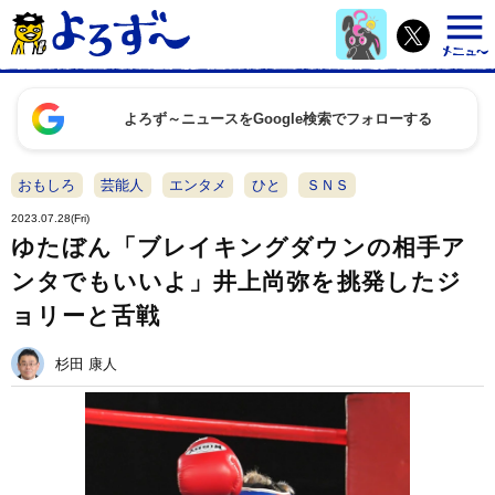
よろず～ニュースをGoogle検索でフォローする
おもしろ
芸能人
エンタメ
ひと
ＳＮＳ
2023.07.28(Fri)
ゆたぼん「ブレイキングダウンの相手ア
ンタでもいいよ」井上尚弥を挑発したジ
ョリーと舌戦
杉田 康人