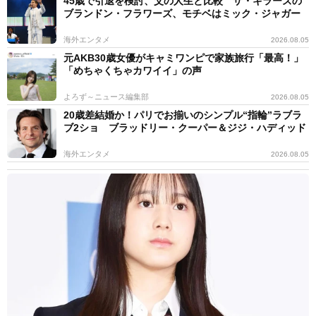
45歳で引退を検討、父の人生と比較 ザ・キラーズの
ブランドン・フラワーズ、モチベはミック・ジャガー
海外エンタメ
2026.08.05
元AKB30歳女優がキャミワンピで家族旅行「最高！」
「めちゃくちゃカワイイ」の声
よろず～ニュース編集部
2026.08.05
20歳差結婚か！パリでお揃いのシンプル“指輪”ラブラ
ブ2ショ ブラッドリー・クーパー＆ジジ・ハディッド
海外エンタメ
2026.08.05