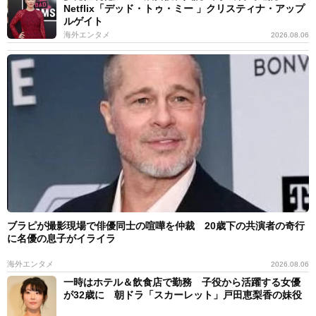
Netflix「デッド・トゥ・ミー 」クリスティナ・アップ
ルゲイト
海外エンタメ
2026.08.06
ブラピが撮影現場で俳優同士の喧嘩を仲裁 20歳下の共演者の奇行
に名優の息子がイライラ
海外エンタメ
2026.08.06
一時はホテル＆飲食店で勤務 子役から活躍する女優
が32歳に 朝ドラ「スカーレット」戸田恵梨香の妹役