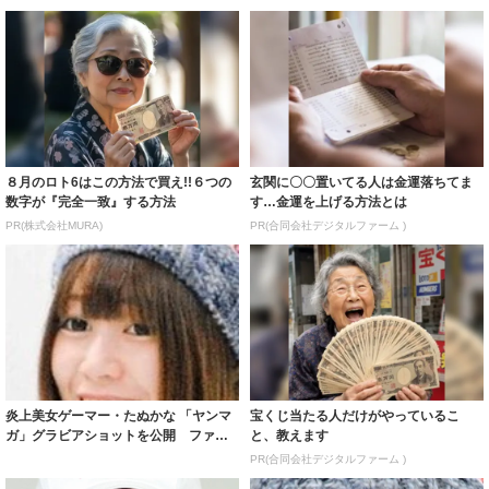
８月のロト6はこの方法で買え!!６つの
玄関に〇〇置いてる人は金運落ちてま
数字が『完全一致』する方法
す…金運を上げる方法とは
PR(株式会社MURA)
PR(合同会社デジタルファーム )
炎上美女ゲーマー・たぬかな 「ヤンマ
宝くじ当たる人だけがやっているこ
ガ」グラビアショットを公開 ファン
と、教えます
に購入は呼...
PR(合同会社デジタルファーム )