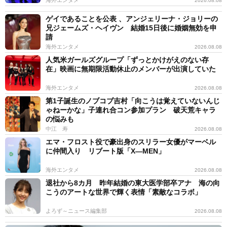
2026.08.08
ゲイであることを公表 、アンジェリーナ・ジョリーの
兄ジェームズ・ヘイヴン 結婚15日後に婚姻無効を申
請
海外エンタメ
2026.08.08
人気米ガールズグループ「ずっとかけがえのない存
在」映画に無期限活動休止のメンバーが出演していた
海外エンタメ
2026.08.08
第1子誕生のノブコブ吉村「向こうは覚えていないんじ
ゃねーかな」子連れ合コン参加プラン 破天荒キャラ
の悩みも
中江 寿
2026.08.08
エマ・フロスト役で豪出身のスリラー女優がマーベル
に仲間入り リブート版「X―MEN」
海外エンタメ
2026.08.08
退社から8カ月 昨年結婚の東大医学部卒アナ 海の向
こうのアートな世界で輝く表情「素敵なコラボ」
よろず～ニュース編集部
2026.08.08