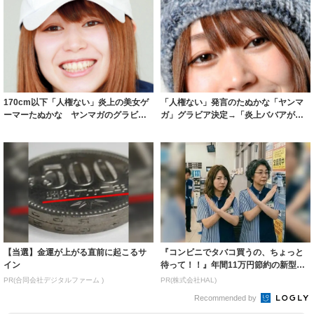
170cm以下「人権ない」炎上の美女ゲ
「人権ない」発言のたぬかな「ヤンマ
ーマーたぬかな ヤンマガのグラビア
ガ」グラビア決定→「炎上ババアが奪
登場｜よ...
い取りました...
【当選】金運が上がる直前に起こるサ
『コンビニでタバコ買うの、ちょっと
イン
待って！！』年間11万円節約の新型タ
バコ
PR(合同会社デジタルファーム )
PR(株式会社HAL)
Recommended by