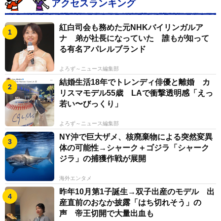
アクセスランキング
紅白司会も務めた元NHKバイリンガルア
ナ 弟が社長になっていた 誰もが知って
る有名アパレルブランド
よろず～ニュース編集部
結婚生活18年でトレンディ俳優と離婚 カ
リスマモデル55歳 LAで衝撃透明感「えっ
若い〜びっくり」
よろず～ニュース編集部
NY沖で巨大ザメ、核廃棄物による突然変異
体の可能性→シャーク＋ゴジラ「シャーク
ジラ」の捕獲作戦が展開
海外エンタメ
昨年10月第1子誕生→双子出産のモデル 出
産直前のおなか披露「はち切れそう」の
声 帝王切開で大量出血も