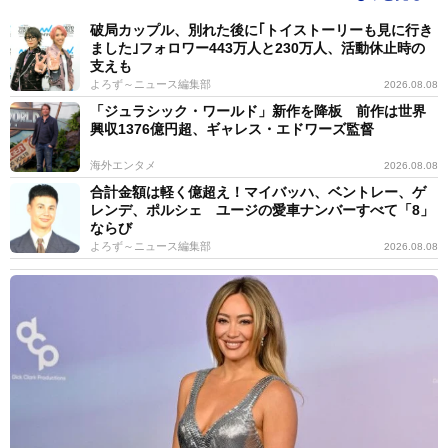
破局カップル、別れた後に｢トイストーリーも見に行き
ました｣フォロワー443万人と230万人、活動休止時の
支えも
よろず～ニュース編集部
2026.08.08
「ジュラシック・ワールド」新作を降板 前作は世界
興収1376億円超、ギャレス・エドワーズ監督
海外エンタメ
2026.08.08
合計金額は軽く億超え！マイバッハ、ベントレー、ゲ
レンデ、ポルシェ ユージの愛車ナンバーすべて「8」
ならび
よろず～ニュース編集部
2026.08.08