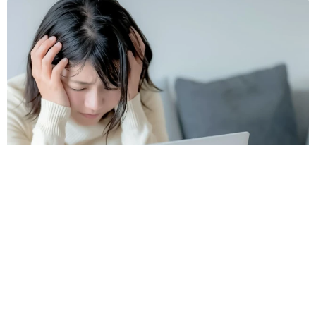
課金が止まらない！亡くなった母のサブスク契約ってどう解除した
ら？「デジタル終活」が有効【FPが解説】
夢書房
2026.08.08
「エターナルズ」のクメイル・ナンジアニ 「ブラッ
クリスト」作品で監督デビュー
海外エンタメ
2026.08.08
世界的名優の息子 大物歌手のMV出演反対されてい
た まさかの本人から電話「何の前触れもなかった
よ」