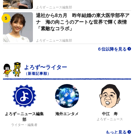
よろず～ニュース編集部
退社から8カ月 昨年結婚の東大医学部卒ア
ナ 海の向こうのアートな世界で輝く表情
「素敵なコラボ」
よろず～ニュース編集部
６位以降を見る
よろず〜ライター
（新着記事順）
よろず～ニュース編集
海外エンタメ
中江 寿
部
よろず～ニュース
ライター・編集者
もっと見る