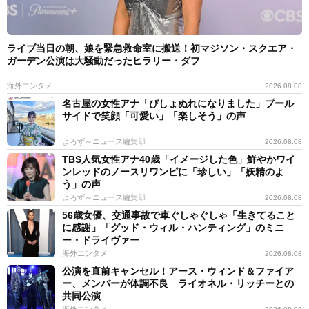
ライブ当日の朝、娘を緊急救命室に搬送！初マジソン・スクエア・
ガーデン公演は大騒動だったヒラリー・ダフ
海外エンタメ
2026.08.08
名古屋の女性アナ「びしょぬれになりました」プール
サイドで笑顔「可愛い」「楽しそう」の声
よろず～ニュース編集部
2026.08.08
TBS人気女性アナ40歳「イメージした色」鮮やかワイ
ンレッドのノースリワンピに「珍しい」「妖精のよ
う」の声
よろず～ニュース編集部
2026.08.08
56歳女優、交通事故で車ぐしゃぐしゃ「生きてること
に感謝」「グッド・ウィル・ハンティング」のミニ
ー・ドライヴァー
海外エンタメ
2026.08.08
公演を直前キャンセル！アース・ウィンド＆ファイア
ー、メンバーが体調不良 ライオネル・リッチーとの
共同公演
海外エンタメ