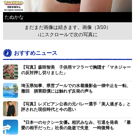
たぬかな
まだまだ画像は続きます。画像（3/10）
↓にスクロールで次の写真に
おすすめニュース
【写真】森咲智美 子供用マフラーで胸隠す「マネジャー
の反対押し切りました」
埼玉県知事、県営プールでの水着撮影会一律中止を一転、
撤回 損害賠償には触れず反発の声も
【写真】レズビアン公表の元バレー選手「美人過ぎる」と
評された現役時代と今の思い
〝日本一のセクシー女優〟相沢みなみ、引退を発表 「最
愛の相手だった」社長の急逝で失意 一時復帰も