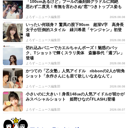
「100cmあるけど」プールの薬剤師グラドルに悶絶
思わず二度見！有無を言わさぬ“窓”つきトップス姿も
よろず～ニュース編集部
2026.08.08
いったい何頭身？ 驚異の股下90cm 超深V字 高身長
女子が圧倒的スタイル 緑川希星「ヤンジャン」初登
場
よろず～ニュース編集部
2026.08.08
切れ込みバニーでカエルちゃんポーズ！魅惑のバッ
ク、Tショットで輝くスラリ美体 斎藤恭代「週プレ」
登場
よろず～ニュース編集部
2026.08.08
かつての「乙女塾」人気アイドル ribbonの2人が街角
ショット「永作さんにも居て欲しいなあなんて」
よろず～ニュース編集部
2026.08.08
小さいのに大きい！身長148㎝の人気アイドルが前かが
みスペシャルショット 姫野ひなの｢FLASH｣登場
よろず～ニュース編集部
2026.08.07