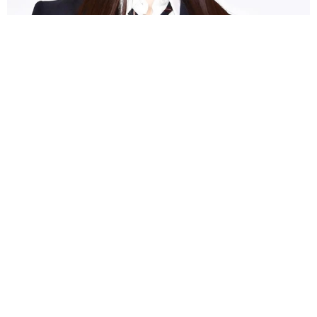
細い白い長い！美人3姉妹の末っ子モデル 脚長&ノースリ夏コーデ
に反響「神に与えられた驚愕のスタイル」
よろず～ニュース編集部
2026.08.05
第1子出産→2カ月でお腹ぺったんこ！筧美和子、ピラ
ティス姿 母の喜びヒシヒシ「ありがとうよ息子」
よろず～ニュース編集部
2026.08.05
17歳少女に「卑猥な画像」送りつけ→謝罪 米ロック
バンド、ギタリストのツアー不参加を発表
海外エンタメ
2026.08.05
16歳デビュー「それなりに」CMで一世風靡の女優65
歳 50歳で孫誕生の元五輪代表と花火大会 カズ息子
の師匠
よろず～ニュース編集部
2026.08.05
ナタリー・ポートマン、お腹ふっくらマタニティフォ
ト 第3子妊娠中「嗅覚が敏感に」パートナーは音楽プ
ロデューサー
海外エンタメ
2026.08.05