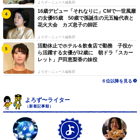
よろず～ニュース編集部
16歳デビュー「それなりに」CMで一世風靡
の女優65歳 50歳で孫誕生の元五輪代表と
花火大会 カズ息子の師匠
よろず～ニュース編集部
活動休止でホテル＆飲食店で勤務 子役か
ら活躍する女優が32歳に 朝ドラ「スカー
レット」戸田恵梨香の妹役
よろず～ニュース編集部
６位以降を見る
よろず〜ライター
（新着記事順）