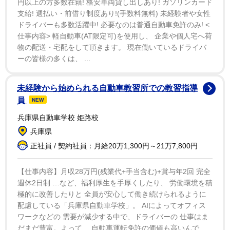
円以上の方多数在籍! 格安車両貸し出しあり! ガソリンカード
は大事にしている」とマイルールを明かした。
支給! 週払い・前借り制度あり!(手数料無料) 未経験者や女性
ドライバーも多数活躍中! 必要なのは普通自動車免許のみ! <
インスタでも友人からバースデーのお祝いされた際の
仕事内容> 軽自動車(AT限定可)を使用し、 企業や個人宅へ荷
ナチュラルな笑顔の写真などをアップしている。
物の配送・宅配をして頂きます。 現在働いているドライバ
ーの皆様の多くは、 ...
未経験から始められる自動車教習所での教習指導
員
NEW
兵庫県自動車学校 姫路校
兵庫県
正社員 / 契約社員：月給20万1,300円～21万7,800円
【仕事内容】月収28万円(残業代+手当含む)+賞与年2回 完全
週休2日制 …など、福利厚生を手厚くしたり、 労働環境を積
極的に改善したりと 全員が安心して働き続けられるように
配慮している「兵庫県自動車学校」。 AIによってオフィス
ワークなどの 需要が減少する中で、ドライバーの 仕事はま
だまだ豊富。よって、 自動車運転免許の価値も高いんで