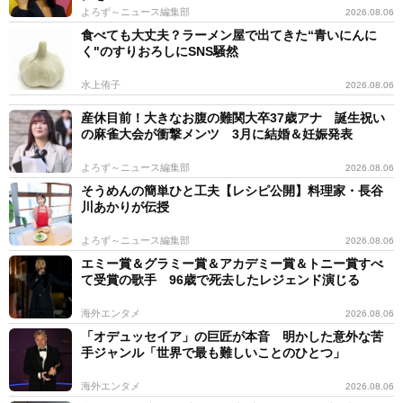
よろず～ニュース編集部
2026.08.06
食べても大丈夫？ラーメン屋で出てきた“青いにんに
く"のすりおろしにSNS騒然
水上侑子
2026.08.06
産休目前！大きなお腹の難関大卒37歳アナ 誕生祝い
の麻雀大会が衝撃メンツ 3月に結婚＆妊娠発表
よろず～ニュース編集部
2026.08.06
そうめんの簡単ひと工夫【レシピ公開】料理家・長谷
川あかりが伝授
よろず～ニュース編集部
2026.08.06
エミー賞＆グラミー賞＆アカデミー賞＆トニー賞すべ
て受賞の歌手 96歳で死去したレジェンド演じる
海外エンタメ
2026.08.06
「オデュッセイア」の巨匠が本音 明かした意外な苦
手ジャンル「世界で最も難しいことのひとつ」
海外エンタメ
2026.08.06