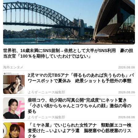
世界初、16歳未満にSNS規制→依然として大半がSNS利用 豪の担
当次官「100％を期待していたわけではない」
海外エンタメ
2026.08.06
2児ママの元TBSアナ「得るものあれば失うものも」パ
ワースポットで夏休み 絶景ショットも予想外の事態
よろず～ニュース編集部
2026.08.06
柴咲コウ、幼少期の写真公開“完成度”にネット驚き
「小さい頃からちゃんとコウちゃんの顔」激似の母の
姿も
よろず～ニュース編集部
2026.08.06
「ミヤネ屋」でいじられた女性アナ 頸動脈エコー検
査受けた→いよいよアラ還 脳梗塞や心筋梗塞のリス
クを