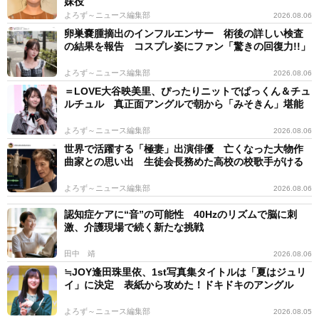
妹役
よろず～ニュース編集部
2026.08.06
卵巣嚢腫摘出のインフルエンサー 術後の詳しい検査
の結果を報告 コスプレ姿にファン「驚きの回復力!!」
よろず～ニュース編集部
2026.08.06
＝LOVE大谷映美里、ぴったりニットでぱっくん＆チュ
ルチュル 真正面アングルで朝から「みそきん」堪能
よろず～ニュース編集部
2026.08.06
世界で活躍する「極妻」出演俳優 亡くなった大物作
曲家との思い出 生徒会長務めた高校の校歌手がける
よろず～ニュース編集部
2026.08.06
認知症ケアに“音”の可能性 40Hzのリズムで脳に刺
激、介護現場で続く新たな挑戦
田中 靖
2026.08.06
≒JOY逢田珠里依、1st写真集タイトルは「夏はジュリ
イ」に決定 表紙から攻めた！ドキドキのアングル
よろず～ニュース編集部
2026.08.05