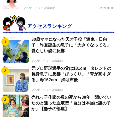
よろず～ニュース編集部
2026.08.05
アクセスランキング
30歳ママになった天才子役「渡鬼」日向
子 昨夏誕生の息子に「大きくなってる」
愛らしい姿に反響
よろず～ニュース編集部
元プロ野球選手の父は181cm タレントの
長身息子に反響「びっくり」「背が高すぎ
る」母162cm 姉は声優
よろず～ニュース編集部
売れっ子作家の母の死から30年 聞いてい
たのと違った血液型「自分は本当は誰の子
か」【徹子の部屋】