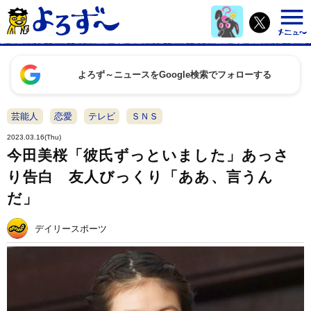
よろず～ニュースをGoogle検索でフォローする
芸能人
恋愛
テレビ
ＳＮＳ
2023.03.16(Thu)
今田美桜「彼氏ずっといました」あっさ
り告白 友人びっくり「ああ、言うん
だ」
デイリースポーツ