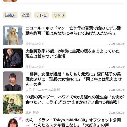
芸能人
恋愛
テレビ
ＳＮＳ
ニコール・キッドマン 亡き母の言葉で娘のモデル活
動を許可「私はあなたにやらせてあげたんだから」
海外エンタメ
2026.08.05
大物英歌手75歳、2年前に生死の境をさまよっていた
現在は杖をついて生活
海外エンタメ
2026.08.05
「相棒」女優が還暦「もりもり元気に」森口瑤子の美
魔女ぶりに「理想の女性No.1」「同じ年とは思えませ
ん」の声
よろず～ニュース編集部
2026.08.05
93歳の高木ブー、ハワイで4カ月遅れの誕生会「お肉が
食べたい」…ライブでは“まさかのアノ曲”に初挑戦！
北村 泰介
2026.08.05
のん ドラマ「Tokyo middle 30」オフショット公開
→「なんたるステキ着こなし」「大好き」の声