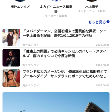
海外エンタメ
よろず～ニュース編集
水上侑子
部
よろず～ニュース特約
ライター・編集者
もっと見る
「スパイダーマン」公開初週末で驚異的な興収 ソニ
ー史上最高を記録 歴代1位は2019年の作品
海外エンタメ
2026.08.06
「健康上の問題」で公演キャンセルのハリー・スタイ
ルズ 雨のメキシコで今度は転倒
海外エンタメ
2026.08.06
ブランド拡大のメーガン妃 45歳誕生日に風船抱えて
プールへダイブ サングラスにポニテでためらいなし
海外エンタメ
2026.08.06