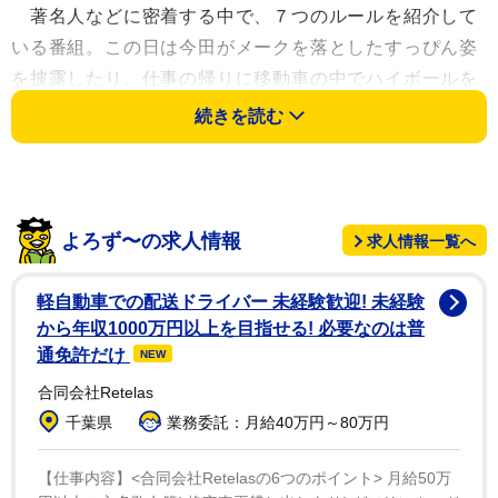
著名人などに密着する中で、７つのルールを紹介して
いる番組。この日は今田がメークを落としたすっぴん姿
を披露したり、仕事の帰りに移動車の中でハイボールを
美味しそうに飲む姿など、人気女優の素顔が紹介され
続きを読む
た。
中学時代に「福岡で一番かわいい女の子」と評された
今田。地元に帰った際に、中学時代の旧友４人で食事す
よろず〜の求人情報
求人情報一覧へ
る様子もオンエア。スタッフからは「でももてたんじゃ
ないですか？」と聞かれると、今田自ら「でも彼氏ずっ
軽自動車での配送ドライバー 未経験歓迎! 未経験
といました」とあっさり認めた。
から年収1000万円以上を目指せる! 必要なのは普
通免許だけ
NEW
男性の友人が動揺しながら「ああ、言うんだ」と驚
合同会社Retelas
き、女性の友人も大笑い。今田は「友達の前だと特に自
千葉県
業務委託：月給40万円～80万円
分らしくいられるのかなと思って。お仕事でもできるだ
け、自然体というか、自分らしくいれたらな、というの
【仕事内容】<合同会社Retelasの6つのポイント> 月給50万