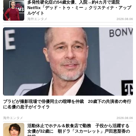
多発性硬化症の54歳女優、入院→約4カ月で退院
Netflix「デッド・トゥ・ミー 」クリスティナ・アップ
ルゲイト
海外エンタメ
2026.08.06
ブラピが撮影現場で俳優同士の喧嘩を仲裁 20歳下の共演者の奇行
に名優の息子がイライラ
海外エンタメ
2026.08.06
活動休止でホテル＆飲食店で勤務 子役から活躍する
女優が32歳に 朝ドラ「スカーレット」戸田恵梨香の