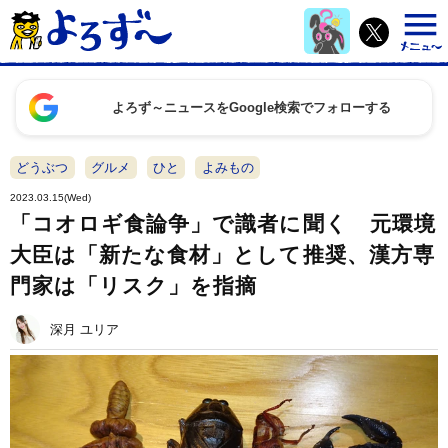
よろず～ニュースをGoogle検索でフォローする
どうぶつ
グルメ
ひと
よみもの
2023.03.15(Wed)
「コオロギ食論争」で識者に聞く 元環境
大臣は「新たな食材」として推奨、漢方専
門家は「リスク」を指摘
深月 ユリア