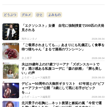
イなどでは古来、『地元の食材』である昆虫が食べられ
てきましたが、日本人はイナゴ以外（の昆虫）をほぼ食
どうぶつ
グルメ
ひと
よみもの
べていなかったので、遺伝子も胃腸の構造も異なりま
す。本当に他の食糧がなくなった時など、緊急時以外は
「エクソシスト」女優 自宅に強制捜査で200匹の犬発
見される
食べない方がよいと思います」と説明した。
海外エンタメ
2026.08.04
安全性が保証されるなら「コオロギ」は「エコなタン
「ご着席されましても...」あまりにも礼儀正しく食事を
待つ猫ちゃん「まるで漫画のワンシーン」
パク質」になるかもしれないが、「日本人の体質にあっ
ているのか」という視点に立脚した「アレルギー基準」
水上侑子
2026.08.04
などの調査、研究は必須だろう。
夫は29歳年上の27歳フリーアナ「ズボンスカートで
す」透け感ある私服コーデに「森の妖精」「脚も美し
い」の声
よろず～ニュース編集部
2026.08.03
デビュー50周年の大御所ギタリスト 67年前との“ビフ
ォーアフター”公開「3歳にして既に右手がピック
を…」
よろず～ニュース編集部
2026.08.03
北川景子の右胸に…ネット羨望と嫉妬の嵐「今世で運