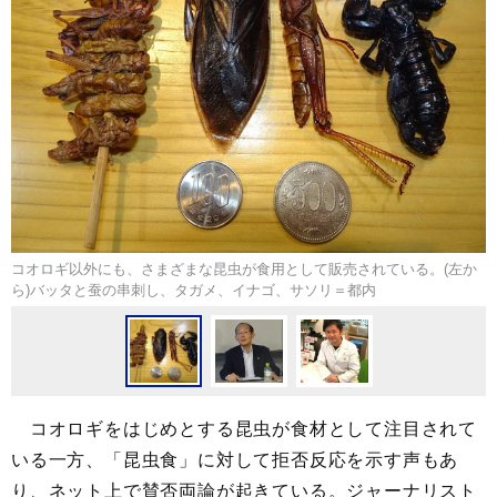
コオロギ以外にも、さまざまな昆虫が食用として販売されている。(左か
ら)バッタと蚕の串刺し、タガメ、イナゴ、サソリ＝都内
コオロギをはじめとする昆虫が食材として注目されて
いる一方、「昆虫食」に対して拒否反応を示す声もあ
り、ネット上で賛否両論が起きている。ジャーナリスト