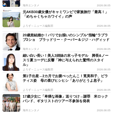
海外エンタメ
2026.08.05
元AKB30歳女優がキャミワンピで家族旅行「最高！」
「めちゃくちゃカワイイ」の声
よろず～ニュース編集部
2026.08.05
20歳差結婚か！パリでお揃いのシンプル“指輪”ラブラ
ブ2ショ ブラッドリー・クーパー＆ジジ・ハディッド
海外エンタメ
2026.08.05
細い白い長い！美人3姉妹の末っ子モデル 脚長&ノー
スリ夏コーデに反響「神に与えられた驚愕のスタイ
ル」
よろず～ニュース編集部
2026.08.05
第1子出産→2カ月でお腹ぺったんこ！筧美和子、ピラ
ティス姿 母の喜びヒシヒシ「ありがとうよ息子」
よろず～ニュース編集部
2026.08.05
17歳少女に「卑猥な画像」送りつけ→謝罪 米ロック
バンド、ギタリストのツアー不参加を発表
海外エンタメ
2026.08.05