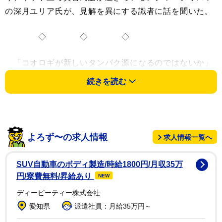
の深月ユリア氏が、見解を異にする識者に話を聞いた。
◇ ◇ ◇
「コオロギが新しいタンパク源になるのではないか」
と話題になっている。河野太郎デジタル大臣が昨年２月
続きを読む
に徳島県のベンチャー企業のイベントで登壇した際に
「乾燥コオロギとミックスナッツあえ」を試食し「おい
しい」とコメントしていて、コオロギ食市場に参入する
企業は増えているという。
よろず〜の求人情報
求人情報一覧へ
元環境大臣の原田義昭氏は筆者の取材に対して、 「コ
SUV自動車のボディ製造/時給1800円/月収35万
オロギに限らず、昆虫食は環境を破壊しにくいです。安
円/寮費無料/昇給あり
NEW
全性が懸念されていますが、家畜みたいに化学肥料を食
ディーピーティー株式会社
べていないので、『天然の食材』になり得るのではない
愛知県
派遣社員：月給35万円～
でしょうか。途上国では既に流通しています。先進国で