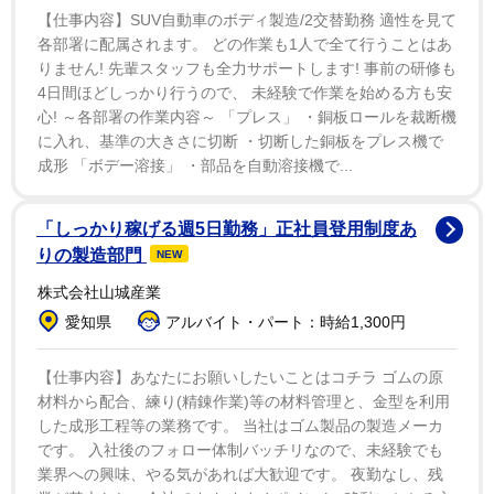
も(選択肢内の)一つの食材としてよいと思います。コオ
【仕事内容】SUV自動車のボディ製造/2交替勤務 適性を見て
ロギならエビみたいな感覚で食べる方もいるのではない
各部署に配属されます。 どの作業も1人で全て行うことはあ
りません! 先輩スタッフも全力サポートします! 事前の研修も
でしょうか」と見解を語り、「エコな食材」になり得る
4日間ほどしっかり行うので、 未経験で作業を始める方も安
という見地から「コオロギ食」を推奨した。
心! ～各部署の作業内容～ 「プレス」 ・銅板ロールを裁断機
に入れ、基準の大きさに切断 ・切断した銅板をプレス機で
しかし、衛生面やアレルギーのリスクを懸念する声も
成形 「ボデー溶接」 ・部品を自動溶接機で...
多い。
「しっかり稼げる週5日勤務」正社員登用制度あ
東京都町田市にある「大吉漢方メル薬局」の大内択一
りの製造部門
NEW
代表は「漢方の見解からすると、『コオロギ食』はばか
株式会社山城産業
げていますね。生き物ですからタンパク質が含まれてい
愛知県
アルバイト・パート：時給1,300円
るのは当たり前ですが、西欧的な『成分至上主義(※食物
にどのような成分が入っているかを優先すること)』の考
【仕事内容】あなたにお願いしたいことはコチラ ゴムの原
材料から配合、練り(精錬作業)等の材料管理と、金型を利用
え方ですね」と指摘した。
した成形工程等の業務です。 当社はゴム製品の製造メーカ
です。 入社後のフォロー体制バッチリなので、未経験でも
その上で、大内氏は「昆虫食にはリスクがあります。
業界への興味、やる気があれば大歓迎です。 夜勤なし、残
コオロギには血液を腐敗させる成分が含まれている、と