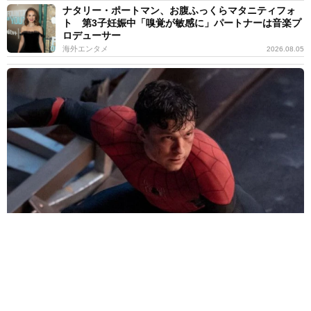
ナタリー・ポートマン、お腹ふっくらマタニティフォ
ト 第3子妊娠中「嗅覚が敏感に」パートナーは音楽プ
ロデューサー
海外エンタメ
2026.08.05
82歳「スパイダーマン：ノー・ウェイ・ホーム」出演のマリー・リ
ベラさん死去していた 脳卒中→生命維持装置も
海外エンタメ
2026.08.05
ニコール・キッドマン 亡き母の言葉で娘のモデル活
動を許可「私はあなたにやらせてあげたんだから」