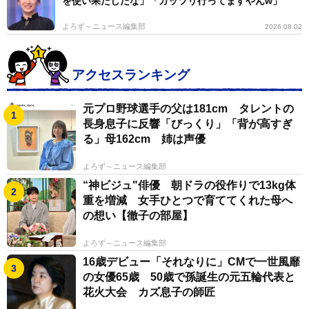
を使い果たしたな」「ガッツリ行ってますやんw」
よろず～ニュース編集部
2026.08.02
アクセスランキング
元プロ野球選手の父は181cm タレントの
長身息子に反響「びっくり」「背が高すぎ
る」母162cm 姉は声優
よろず～ニュース編集部
“神ビジュ"俳優 朝ドラの役作りで13kg体
重を増減 女手ひとつで育ててくれた母へ
の想い【徹子の部屋】
よろず～ニュース編集部
16歳デビュー「それなりに」CMで一世風靡
の女優65歳 50歳で孫誕生の元五輪代表と
花火大会 カズ息子の師匠