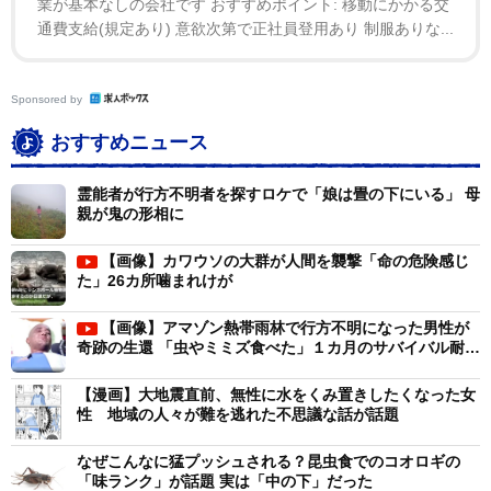
業が基本なしの会社です おすすめポイント: 移動にかかる交
いう説もあります。また、 コオロギは不衛生で共食いを
通費支給(規定あり) 意欲次第で正社員登用あり 制服ありな...
しますし、ゴキブリも死骸を食べるので漢方でいう『気
(生命エネルギー)』が低いです。昔、漢方でコオロギは
Sponsored by
利尿作用があることから、リスクがありながらも『必要
おすすめニュース
悪』として使われたことありますが、現在では使用され
ていません。ゴキブリも『必要悪』として漢方に使われ
霊能者が行方不明者を探すロケで「娘は畳の下にいる」 母
ていることもありますが、その場合は、羽のない特殊な
親が鬼の形相に
ゴキブリを使います」と解説した。
【画像】カワウソの大群が人間を襲撃「命の危険感じ
た」26カ所噛まれけが
同じ昆虫でも、日本ではイナゴが食べられてきたが、
【画像】アマゾン熱帯雨林で行方不明になった男性が
それは問題ないのか。
奇跡の生還 「虫やミミズ食べた」１カ月のサバイバル耐え
抜く
大内氏は「日本では古来、イナゴは食べられています
【漫画】大地震直前、無性に水をくみ置きしたくなった女
性 地域の人々が難を逃れた不思議な話が話題
が、イナゴは稲を食べていて清潔ですから『気』が他の
昆虫より高いです。漢方には『身土不二』(※地元の旬の
なぜこんなに猛プッシュされる？昆虫食でのコオロギの
食品や伝統食が身体に良い)という考え方があります。タ
「味ランク」が話題 実は「中の下」だった