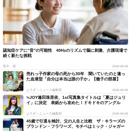
認知症ケアに“音”の可能性 40Hzのリズムで脳に刺激、介護現場で
続く新たな挑戦
田中 靖
2026.08.06
売れっ子作家の母の死から30年 聞いていたのと違っ
た血液型「自分は本当は誰の子か」【徹子の部屋】
よろず～ニュース編集部
2026.08.06
≒JOY逢田珠里依、1st写真集タイトルは「夏はジュリ
イ」に決定 表紙から攻めた！ドキドキのアングル
よろず～ニュース編集部
2026.08.05
45歳で引退を検討、父の人生と比較 ザ・キラーズの
ブランドン・フラワーズ、モチベはミック・ジャガー