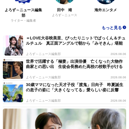
よろず～ニュース編集
田中 靖
海外エンタメ
部
よろず～ニュース
ライター・編集者
もっと見る
＝LOVE大谷映美里、ぴったりニットでぱっくん＆チュ
ルチュル 真正面アングルで朝から「みそきん」堪能
よろず～ニュース編集部
2026.08.06
世界で活躍する「極妻」出演俳優 亡くなった大物作
曲家との思い出 生徒会長務めた高校の校歌手がける
よろず～ニュース編集部
2026.08.06
30歳ママになった天才子役「渡鬼」日向子 昨夏誕生
の息子の姿に「大きくなってる」愛らしい姿に反響
よろず～ニュース編集部
2026.08.06