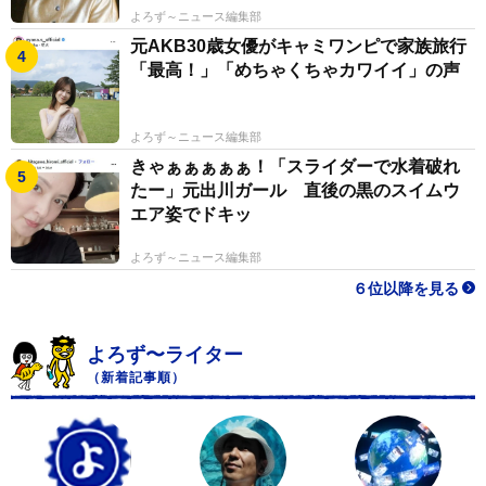
よろず～ニュース編集部
元AKB30歳女優がキャミワンピで家族旅行
「最高！」「めちゃくちゃカワイイ」の声
よろず～ニュース編集部
きゃぁぁぁぁぁ！「スライダーで水着破れ
たー」元出川ガール 直後の黒のスイムウ
エア姿でドキッ
よろず～ニュース編集部
６位以降を見る
よろず〜ライター
（新着記事順）