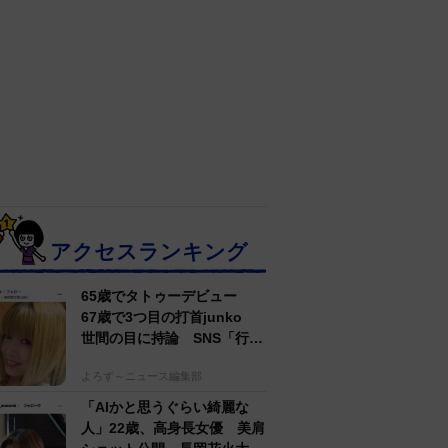
アクセスランキング
65歳でタトゥーデビュー
67歳で3つ目の打首junko
世間の目に持論 SNS「行動
するのがかっこいい」
よろず～ニュース編集部
「AIかと思うぐらい綺麗な
人」22歳、高身長女優 美肩