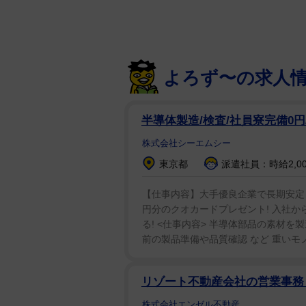
よろず〜の求人
半導体製造/検査/社員寮完備0
株式会社シーエムシー
東京都
派遣社員：時給2,00
【仕事内容】大手優良企業で長期安定 未
円分のクオカードプレゼント! 入社から
る! <仕事内容> 半導体部品の素材を
前の製品準備や品質確認 など 重いモノ
リゾート不動産会社の営業事
株式会社エンゼル不動産