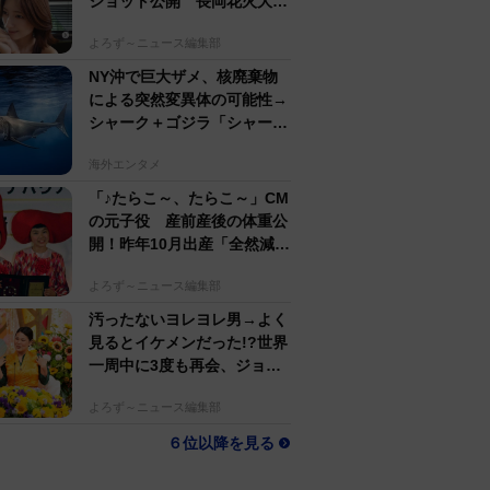
ショット公開 長岡花火大会
抽選当たって満喫
よろず～ニュース編集部
NY沖で巨大ザメ、核廃棄物
による突然変異体の可能性→
シャーク＋ゴジラ「シャーク
ジラ」の捕獲作戦が展開
海外エンタメ
「♪たらこ～、たらこ～」CM
の元子役 産前産後の体重公
開！昨年10月出産「全然減ら
ないよなんでえええええ」
よろず～ニュース編集部
汚ったないヨレヨレ男→よく
見るとイケメンだった!?世界
一周中に3度も再会、ジョー
ジアの“記憶無し"夜から結婚
よろず～ニュース編集部
へ！【新婚さん】
６位以降を見る