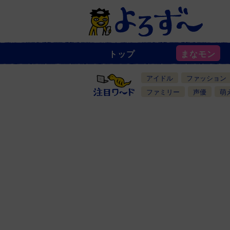
トップ
まなモン
ニ
ュ
ー
アイドル
ファッション
ス
一
ファミリー
声優
萌
覧