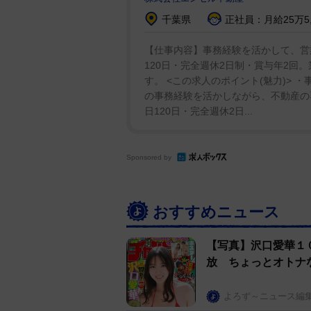
千葉県
正社員：月給25万5,0
【仕事内容】事務経験を活かして、営
120日・完全週休2日制・賞与年2回
す。 <この求人のポイント(魅力)>
の事務経験を活かしながら、不動産の
日120日・完全週休2日...
Sponsored by
おすすめニュース
【写真】沢口愛華１
放 ちょっとオトナ
よろず～ニュース編