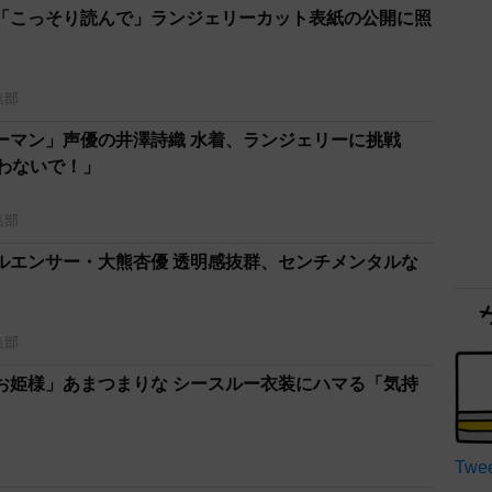
「こっそり読んで」ランジェリーカット表紙の公開に照
集部
ーマン」声優の井澤詩織 水着、ランジェリーに挑戦
言わないで！」
集部
ルエンサー・大熊杏優 透明感抜群、センチメンタルな
集部
お姫様」あまつまりな シースルー衣装にハマる「気持
Twee