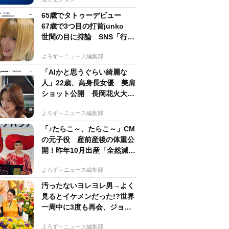
65歳でタトゥーデビュー
67歳で3つ目の打首junko
世間の目に持論 SNS「行動
するのがかっこいい」
よろず～ニュース編集部
「AIかと思うぐらい綺麗な
人」22歳、高身長女優 美肩
ショット公開 長岡花火大会
抽選当たって満喫
よろず～ニュース編集部
「♪たらこ～、たらこ～」CM
の元子役 産前産後の体重公
開！昨年10月出産「全然減ら
ないよなんでえええええ」
よろず～ニュース編集部
汚ったないヨレヨレ男→よく
見るとイケメンだった!?世界
一周中に3度も再会、ジョー
ジアの“記憶無し"夜から結婚
よろず～ニュース編集部
へ！【新婚さん】