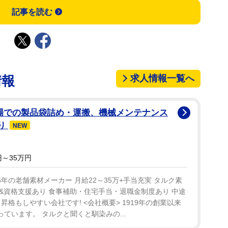
記事を読む
求人情報一覧へ
情報
現場での製品袋詰め・運搬、機械メンテナンス
あり
NEW
～35万円
6年の老舗素材メーカー 月給22～35万+手当充実 タルク素
修&資格支援あり 食事補助・住宅手当・退職金制度あり 中途
格もしやすい会社です! <会社概要> 1919年の創業以来
ています。 タルクと聞くと馴染みの...