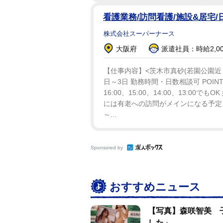
看護業務/訪問看護/施設&居宅/
株式会社スーパーナース
大阪府
派遣社員：時給2,0
【仕事内容】<茨木市真砂(若園公園近
日～3日 勤務時間・日数相談可 POI
16:00、15:00、14:00、13:0
には有老への訪問がメインになる予定
～...
Sponsored by
おすすめニュース
【写真】森咲智美 
した」