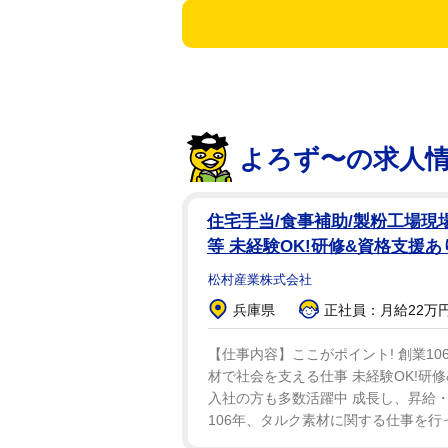
よろず〜の求人
住宅手当/食事補助/製粉工場
等 未経験OK!研修&資格支援
松村産業株式会社
兵庫県
正社員：月給22万円
【仕事内容】ここがポイント! 創業10
材で社会を支える仕事 未経験OK!研
入社の方も多数活躍中 成長し、昇給・昇
106年、タルク素材に関する仕事を行っ