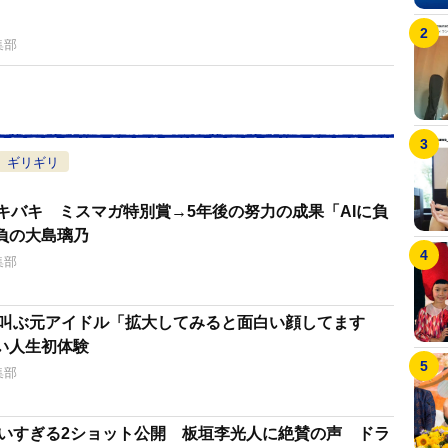
集部
ギリギリ
キバキ ミスマガ特別賞→5年後の努力の成果「AIに負
負の大島璃乃
集部
て叫ぶ元アイドル「拡大してみると面白い顔してます
い人生初体験
集部
わいすぎる2ショット公開 板垣李光人に絶賛の声 ドラ