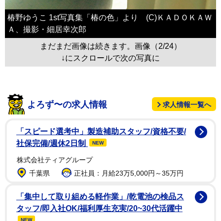
椿野ゆうこ 1st写真集「椿の色」より (C)ＫＡＤＯＫＡＷ
Ａ、撮影・細居幸次郎
まだまだ画像は続きます。画像（2/24）
↓にスクロールで次の写真に
よろず〜の求人情報
求人情報一覧へ
「スピード選考中」製造補助スタッフ/資格不要/
社保完備/週休2日制
NEW
株式会社ティアグループ
千葉県
正社員：月給23万5,000円～35万円
「集中して取り組める軽作業」/乾電池の検品ス
タッフ/即入社OK/福利厚生充実/20~30代活躍中
NEW