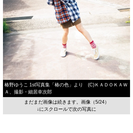
椿野ゆうこ 1st写真集「椿の色」より (C)ＫＡＤＯＫＡＷ
Ａ、撮影・細居幸次郎
まだまだ画像は続きます。画像（5/24）
↓にスクロールで次の写真に