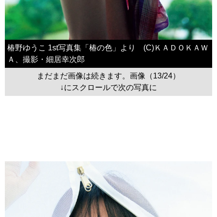
椿野ゆうこ 1st写真集「椿の色」より (C)ＫＡＤＯＫＡＷ
Ａ、撮影・細居幸次郎
まだまだ画像は続きます。画像（13/24）
↓にスクロールで次の写真に