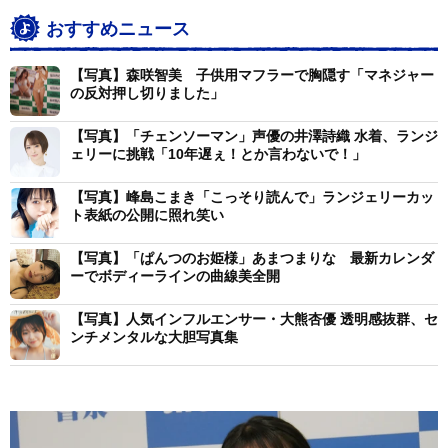
おすすめニュース
【写真】森咲智美 子供用マフラーで胸隠す「マネジャー
の反対押し切りました」
【写真】「チェンソーマン」声優の井澤詩織 水着、ランジ
ェリーに挑戦「10年遅ぇ！とか言わないで！」
【写真】峰島こまき「こっそり読んで」ランジェリーカッ
ト表紙の公開に照れ笑い
【写真】「ぱんつのお姫様」あまつまりな 最新カレンダ
ーでボディーラインの曲線美全開
【写真】人気インフルエンサー・大熊杏優 透明感抜群、セ
ンチメンタルな大胆写真集