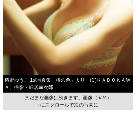
椿野ゆうこ 1st写真集「椿の色」より (C)ＫＡＤＯＫＡＷ
Ａ、撮影・細居幸次郎
まだまだ画像は続きます。画像（6/24）
↓にスクロールで次の写真に