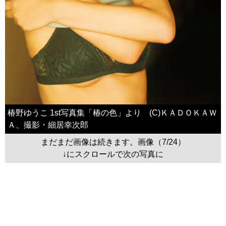
椿野ゆうこ 1st写真集「椿の色」より (C)ＫＡＤＯＫＡＷ
Ａ、撮影・細居幸次郎
まだまだ画像は続きます。画像（7/24）
↓にスクロールで次の写真に