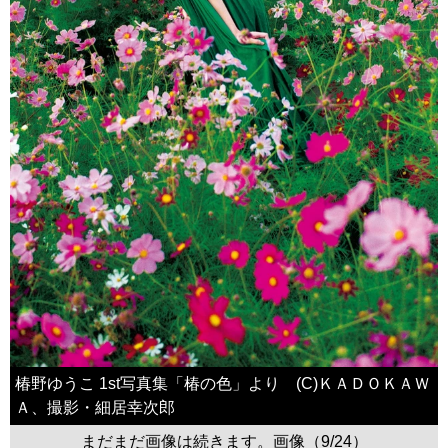
椿野ゆうこ 1st写真集「椿の色」より (C)ＫＡＤＯＫＡＷ
Ａ、撮影・細居幸次郎
まだまだ画像は続きます。画像（9/24）