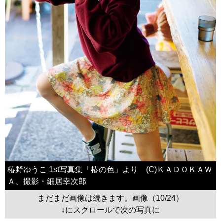
椿野ゆうこ 1st写真集「椿の色」より (C)ＫＡＤＯＫＡＷ
Ａ、撮影・細居幸次郎
まだまだ画像は続きます。画像（10/24）
↓にスクロールで次の写真に