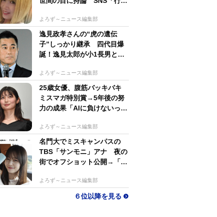
世間の目に持論 SNS「行動
するのがかっこいい」
よろず～ニュース編集部
逸見政孝さんの“虎の遺伝
子”しっかり継承 四代目爆
誕！逸見太郎が小1長男とと
もにプロ野球観戦
よろず～ニュース編集部
25歳女優、腹筋バッキバキ
ミスマガ特別賞→5年後の努
力の成果「AIに負けないっ」
生身で勝負の大島璃乃
よろず～ニュース編集部
名門大でミスキャンパスの
TBS「サンモニ」アナ 夜の
街でオフショット公開→「ノ
ースリーブ、細〜、可愛い」
よろず～ニュース編集部
６位以降を見る