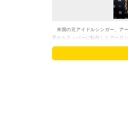
米国の元アイドルシンガー、アー
手からラッパーに転向したアーロ
で遺体で発見された。
アーロンさんの事務所ロジャー・
驚きと共に本日アーロン・カータ
いては調査中となっています。家
一方、警察もザ・ＵＳサン紙に対
ーの家に到着した後、バスタブの
る、通常の手続きとして殺人捜査
たと答えている。