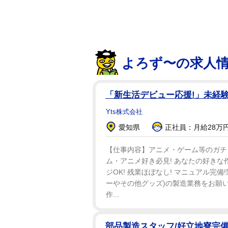
警察は２０２２年９月、アーロン
から連絡を受け、本人の安否確認
ーターの弟アーロンは７歳でショ
ビューアルバムをリリース、セカ
よろず〜の求人
３００万枚を売り上げ、バックス
ーのサポートアクトも務めた。
「新生活デビュー応援!」未経験
更に俳優としてドラマ「リジー 
Yts株式会社
ル・ザ・ミュージカル」でブロー
愛知県
正社員：月給28万円
またカーター家のニック、Ｂ．Ｊ
【仕事内容】アニメ・ゲーム等のガチャ景
ティ番組「ハウス・オブ・カータ
ム・アニメ好き必見! あなたの好きな
ズ・ザ・スターズ」でダンス競技
ジOK! 残業ほぼなし! マニュアル完備
ーやその他グッズ)の製造業務をお願い
作...
一方私生活では数回の逮捕歴があ
際、車内で大麻が発見されたほか
部品製造スタッフ/好立地寮完
入所していた。