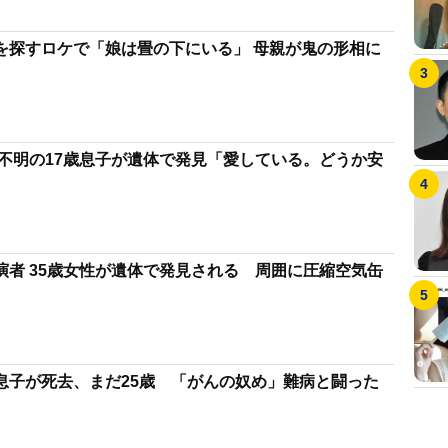
を探すロケで「娘は畳の下にいる」 母親が鬼の形相に
方不明の17歳息子が遺体で発見「愛している。どうか安
演者 35歳女性が遺体で発見される 周囲に圧縮空気缶
息子が死去、まだ25歳 「がんの奴め」難病と闘った