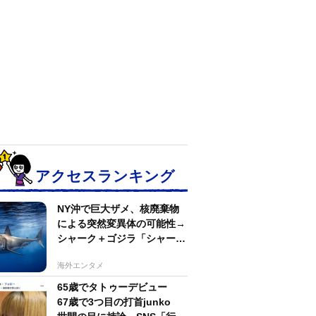
アクセスランキング
NY沖で巨大ザメ、核廃棄物
による突然変異体の可能性→
シャーク＋ゴジラ「シャーク
ジラ」の捕獲作戦が展開
海外エンタメ
65歳でタトゥーデビュー
67歳で3つ目の打首junko