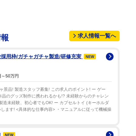
がオーバードーズしているかもしれないとファンら
もしていた。バックストリート・ボーイズのニックカ
ービジネスの世界に入り、９歳でセルフタイトルのデ
ンドアルバムの「アーロンズ・パーティー」は全米で
求人情報一覧へ
情報
トリート・ボーイズやブリトニー・スピアーズのツア
採用枠/ガチャガチャ製造/研修充実
NEW
Ｌｉｚｚｉｅ」に出演、２００１年には「スーシカ
ドウェイの舞台に立った。
～50万円
．、レズリー、エンジェルらと２００６年にリアリ
品! 製造スタッフ募集! この求人のポイント! ー ゲー
ーズ」に登場、２００９年には「ダンシング・ウィ
作品のグッズ制作に携われるかも!? 未経験からのチャレン
に挑戦してもいた。
!製造未経験、初心者でもOK! ー カプセルトイ (キーホルダ
します! <具体的な仕事内容> ・マニュアルに従って機械操
り、２００８年にはスピード違反で車を止められた
、２０１３年には破産を申請、リハビリ施設にも数回
備
NEW