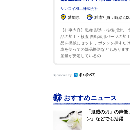
サンスイ機工株式会社
２０２１年には婚約者のメラニー
愛知県
派遣社員：時給2,00
ものの、不安定な２人の関係もあ
た。他にも２０２０年にはオンリ
【仕事内容】職種 製造・技術(電気・電
品の加工・検査 自動車用パーツの加
ー・オドムとボクシングの試合を
品を機械にセットし ボタンを押すだけ
車を使っての部品搬送などもあります
産量が安定しているの...
Sponsored by
おすすめニュース
「鬼滅の刃」の声優
ン」などでも活躍