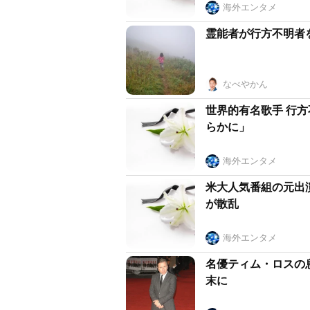
海外エンタメ
霊能者が行方不明者
なべやかん
世界的有名歌手 行
らかに」
海外エンタメ
米大人気番組の元出
が散乱
海外エンタメ
名優ティム・ロスの
末に