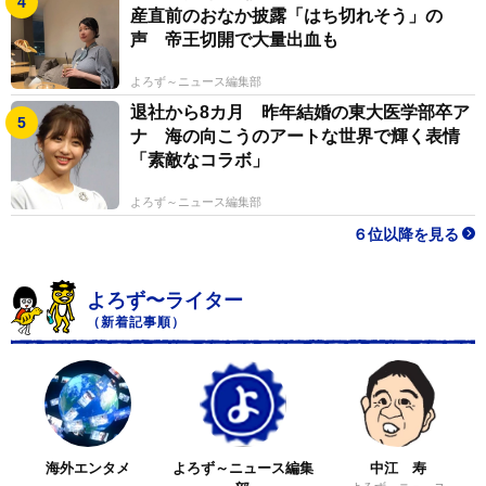
産直前のおなか披露「はち切れそう」の
声 帝王切開で大量出血も
よろず～ニュース編集部
退社から8カ月 昨年結婚の東大医学部卒ア
ナ 海の向こうのアートな世界で輝く表情
「素敵なコラボ」
よろず～ニュース編集部
６位以降を見る
よろず〜ライター
（新着記事順）
海外エンタメ
よろず～ニュース編集
中江 寿