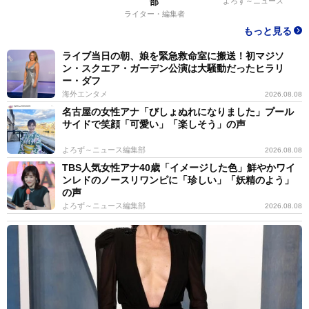
部
よろず～ニュース
ライター・編集者
もっと見る
ライブ当日の朝、娘を緊急救命室に搬送！初マジソ
ン・スクエア・ガーデン公演は大騒動だったヒラリ
ー・ダフ
海外エンタメ
2026.08.08
名古屋の女性アナ「びしょぬれになりました」プール
サイドで笑顔「可愛い」「楽しそう」の声
よろず～ニュース編集部
2026.08.08
TBS人気女性アナ40歳「イメージした色」鮮やかワイ
ンレドのノースリワンピに「珍しい」「妖精のよう」
の声
よろず～ニュース編集部
2026.08.08