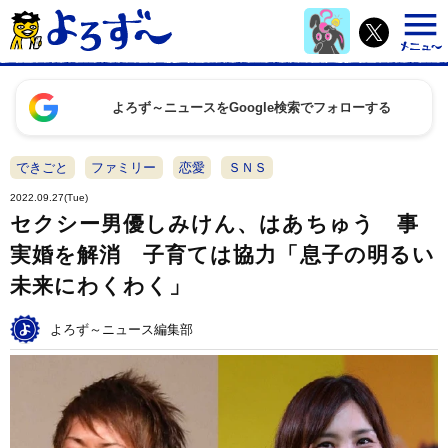
よろず～ニュースをGoogle検索でフォローする
できごと
ファミリー
恋愛
ＳＮＳ
2022.09.27(Tue)
セクシー男優しみけん、はあちゅう 事
実婚を解消 子育ては協力「息子の明るい
未来にわくわく」
よろず～ニュース編集部