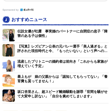
Sponsored by
おすすめニュース
伝説女優が吐露 事実婚のパートナーに自閉症の息子「障
1/3
害のある子は個性」
３人の仲むつまじい写真＝はあちゅうオフィシャルブログ「お買い物日
【写真】レズビアン公表の元バレー選手「美人過ぎる」と
記」よいり
評された現役時代と今、「もったいない」という声への思
い
流産したブリトニーの婚約者は前向き「これからも家族が
増えていく予定」
最上もが 娘の父親からは「認知してもらってない」「養
育費も貰ってません！」
坂口杏里さん、超スピード離婚騒動を謝罪「世間を騒がせ
て大変申し訳ない」「自分を責めてしまいます」