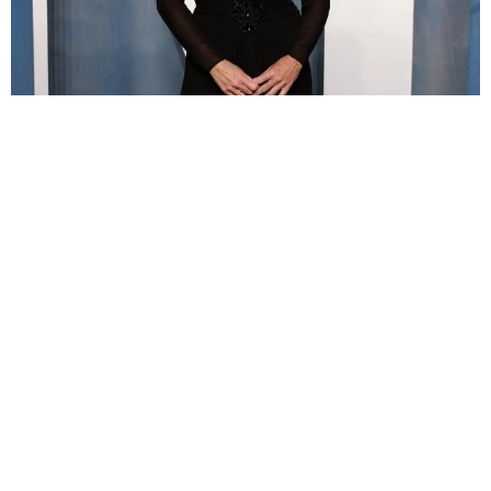
56歳女優、交通事故で車ぐしゃぐしゃ「生きてることに感謝」「グ
ッド・ウィル・ハンティング」のミニー・ドライヴァー
海外エンタメ
2026.08.08
公演を直前キャンセル！アース・ウィンド＆ファイア
ー、メンバーが体調不良 ライオネル・リッチーとの
共同公演
海外エンタメ
2026.08.08
ゲイであることを公表 、アンジェリーナ・ジョリーの
兄ジェームズ・ヘイヴン 結婚15日後に婚姻無効を申
請
海外エンタメ
2026.08.08
人気米ガールズグループ「ずっとかけがえのない存
在」映画に無期限活動休止のメンバーが出演していた
海外エンタメ
2026.08.08
第1子誕生のノブコブ吉村「向こうは覚えていないんじ