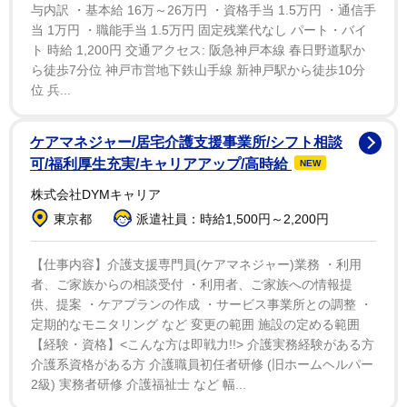
与内訳 ・基本給 16万～26万円 ・資格手当 1.5万円 ・通信手
形ではなく、パートナーとして協力しながら息子に対し
当 1万円 ・職能手当 1.5万円 固定残業代なし パート・バイ
て深い愛情を注ぎ続けて行きます」とつづった。その上
ト 時給 1,200円 交通アクセス: 阪急神戸本線 春日野道駅か
で「僕の口からは『離婚』という言葉は言いません。理
ら徒歩7分位 神戸市営地下鉄山手線 新神戸駅から徒歩10分
位 兵...
由は今の心境にしっくりこないからです。僕たちは前を
向いて、息子の明るい未来にわくわくしています。世間
ケアマネジャー/居宅介護支援事業所/シフト相談
の言う"離婚"というネガティブなイメージとは違いま
可/福利厚生充実/キャリアアップ/高時給
NEW
す」と心境を明かした。
株式会社DYMキャリア
東京都
派遣社員：時給1,500円～2,200円
【仕事内容】介護支援専門員(ケアマネジャー)業務 ・利用
者、ご家族からの相談受付 ・利用者、ご家族への情報提
供、提案 ・ケアプランの作成 ・サービス事業所との調整 ・
定期的なモニタリング など 変更の範囲 施設の定める範囲
【経験・資格】<こんな方は即戦力!!> 介護実務経験がある方
介護系資格がある方 介護職員初任者研修 (旧ホームヘルパー
2級) 実務者研修 介護福祉士 など 幅...