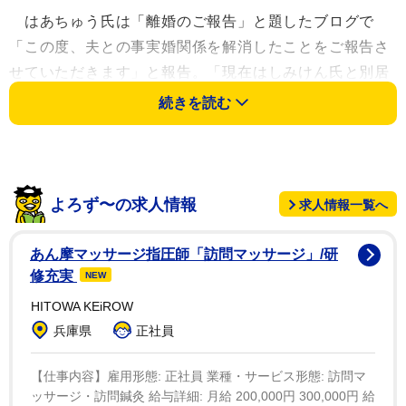
はあちゅう氏は「離婚のご報告」と題したブログで
「この度、夫との事実婚関係を解消したことをご報告さ
せていただきます」と報告。「現在はしみけん氏と別居
し、息子は私と一緒に暮らしています」と明かした。そ
続きを読む
して「最近のSNSで家族で過ごす様子を頻繁に投稿して
いましたが、これらに偽りはなく、これからも息子を最
優先に考え、３人で笑顔で過ごせる時間を協力して作っ
ていきます」と述べ、「彼と出会って８年が経ちますが
よろず〜の求人情報
求人情報一覧へ
仕事に対する姿勢を尊敬する気持ちや息子にとってかっ
こよく、誇れるパパであるという考えは変わりません」
あん摩マッサージ指圧師「訪問マッサージ」/研
と続けた。「私たち3人の新しいスタートを応援して頂
修充実
NEW
けると嬉しいです。これからもよろしくお願いします」
HITOWA KEiROW
と、締めくくった。
兵庫県
正社員
しみけんは「夫婦から子育てのパートナーに。」と題
【仕事内容】雇用形態: 正社員 業種・サービス形態: 訪問マ
ッサージ・訪問鍼灸 給与詳細: 月給 200,000円 300,000円 給
したブログで、事実婚解消を報告し「今後は夫婦という