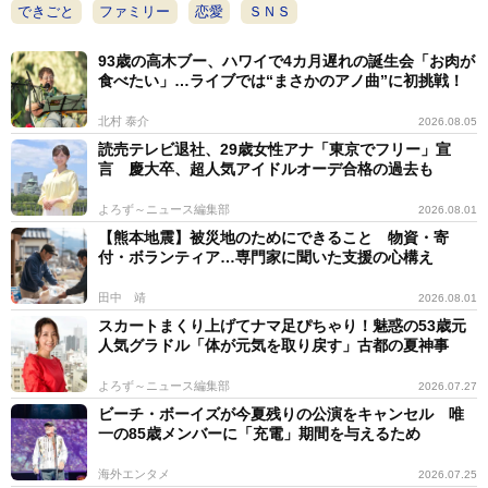
できごと
ファミリー
恋愛
ＳＮＳ
93歳の高木ブー、ハワイで4カ月遅れの誕生会「お肉が
食べたい」…ライブでは“まさかのアノ曲”に初挑戦！
北村 泰介
2026.08.05
読売テレビ退社、29歳女性アナ「東京でフリー」宣
言 慶大卒、超人気アイドルオーデ合格の過去も
よろず～ニュース編集部
2026.08.01
【熊本地震】被災地のためにできること 物資・寄
付・ボランティア…専門家に聞いた支援の心構え
田中 靖
2026.08.01
スカートまくり上げてナマ足ぴちゃり！魅惑の53歳元
人気グラドル「体が元気を取り戻す」古都の夏神事
よろず～ニュース編集部
2026.07.27
ビーチ・ボーイズが今夏残りの公演をキャンセル 唯
一の85歳メンバーに「充電」期間を与えるため
海外エンタメ
2026.07.25