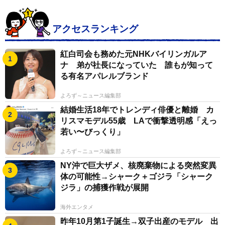
アクセスランキング
紅白司会も務めた元NHKバイリンガルア
ナ 弟が社長になっていた 誰もが知って
る有名アパレルブランド
よろず～ニュース編集部
結婚生活18年でトレンディ俳優と離婚 カ
リスマモデル55歳 LAで衝撃透明感「えっ
若い〜びっくり」
よろず～ニュース編集部
NY沖で巨大ザメ、核廃棄物による突然変異
体の可能性→シャーク＋ゴジラ「シャーク
ジラ」の捕獲作戦が展開
海外エンタメ
昨年10月第1子誕生→双子出産のモデル 出