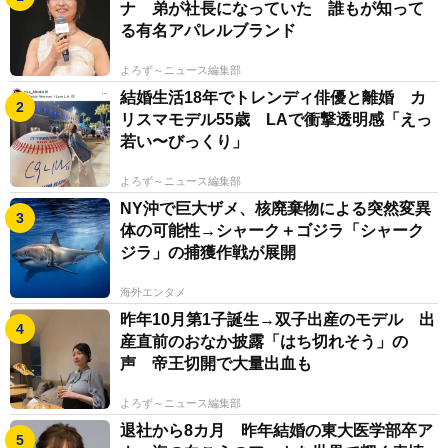
ナ 弟が社長になっていた 誰もが知って
る有名アパレルブランド
よろず～ニュース編集部
結婚生活18年でトレンディ俳優と離婚 カ
リスマモデル55歳 LAで衝撃透明感「えっ
若い〜びっくり」
よろず～ニュース編集部
NY沖で巨大ザメ、核廃棄物による突然変異
体の可能性→シャーク＋ゴジラ「シャーク
ジラ」の捕獲作戦が展開
海外エンタメ
昨年10月第1子誕生→双子出産のモデル 出
産直前のおなか披露「はち切れそう」の
声 帝王切開で大量出血も
よろず～ニュース編集部
退社から8カ月 昨年結婚の東大医学部卒ア