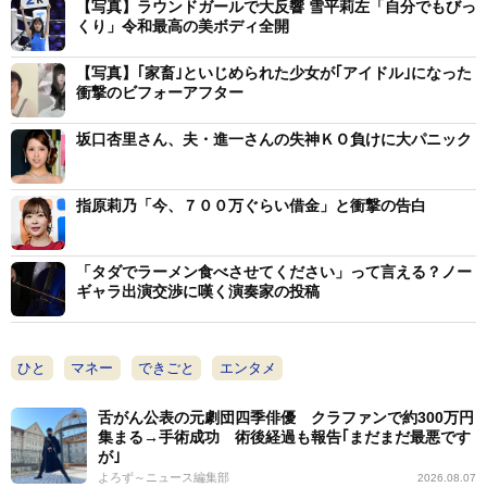
【写真】ラウンドガールで大反響 雪平莉左「自分でもびっ
返事いただけないので、致し方なくこうやってＹｏｕＴ
くり」令和最高の美ボディ全開
ｕｂｅを通じてラブコールをしております。坂口杏里さ
ん、ぜひ連絡を下さいと」訴えた。
【写真】｢家畜｣といじめられた少女が｢アイドル｣になった
衝撃のビフォーアフター
一方、坂口さんはこの後、ストーリーズで「家田さん
坂口杏里さん、夫・進一さんの失神ＫＯ負けに大パニック
とは、どちらの方でしょうか？ もし良ければ関係者
様 ｄｍいただきたいです」と投稿。家田氏との関連自
指原莉乃「今、７００万ぐらい借金」と衝撃の告白
体を否定する趣旨のコメントをつづった。
「タダでラーメン食べさせてください」って言える？ノー
坂口さんは、２０１３年に死去した女優・坂口良子さ
ギャラ出演交渉に嘆く演奏家の投稿
んの長女として生まれ、２世タレントとして活躍。１６
年に所属事務所を退所し、セクシー女優に転身した。そ
の後、キャバクラや風俗店勤務などを経て、ユーチュー
ひと
マネー
できごと
エンタメ
バーとしても活動していた。
舌がん公表の元劇団四季俳優 クラファンで約300万円
集まる→手術成功 術後経過も報告｢まだまだ最悪です
今年６月８日には元女性で格闘家の進一さんとの、出
が｣
よろず～ニュース編集部
2026.08.07
会って１カ月での超スピード婚を発表。だが今月１５日