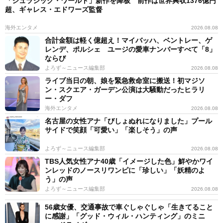
「ジュラシック・ワールド」新作を降板 前作は世界興収1376億円
超、ギャレス・エドワーズ監督
海外エンタメ
2026.08.08
合計金額は軽く億超え！マイバッハ、ベントレー、ゲ
レンデ、ポルシェ ユージの愛車ナンバーすべて「8」
ならび
よろず～ニュース編集部
2026.08.08
ライブ当日の朝、娘を緊急救命室に搬送！初マジソ
ン・スクエア・ガーデン公演は大騒動だったヒラリ
ー・ダフ
海外エンタメ
2026.08.08
名古屋の女性アナ「びしょぬれになりました」プール
サイドで笑顔「可愛い」「楽しそう」の声
よろず～ニュース編集部
2026.08.08
TBS人気女性アナ40歳「イメージした色」鮮やかワイ
ンレッドのノースリワンピに「珍しい」「妖精のよ
う」の声
よろず～ニュース編集部
2026.08.08
56歳女優、交通事故で車ぐしゃぐしゃ「生きてること
に感謝」「グッド・ウィル・ハンティング」のミニ