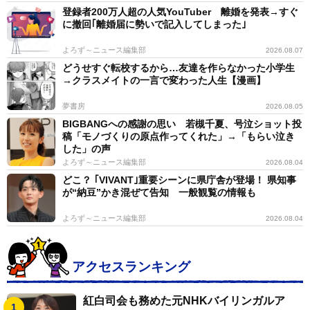
登録者200万人超の人気YouTuber 離婚を発表→すぐ
に「離婚は成立しました」と、わずか２カ月での離婚を
に撤回｢離婚届に勢いで記入してしまった｣
発表した。しかし進一さんはこの日、ストーリーズで正
よろず～ニュース編集部
2026.08.07
式に離婚は成立していないと主張するなど、大混乱とな
どうせすぐ転校するから…友達を作らなかった小学生
っていた。
→クラスメイトの一言で変わった人生【漫画】
夢書房
2026.08.05
BIGBANGへの感謝の思い 若槻千夏、号泣ショット投
稿「モノづくりの原点作ってくれた」→「もらい泣き
した」の声
よろず～ニュース編集部
2026.08.04
どこ？ ｢VIVANT｣重要シーンに県庁舎が登場！ 県知事
が“納豆”かき混ぜて告知 一般観覧の情報も
よろず～ニュース編集部
2026.08.04
アクセスランキング
紅白司会も務めた元NHKバイリンガルア