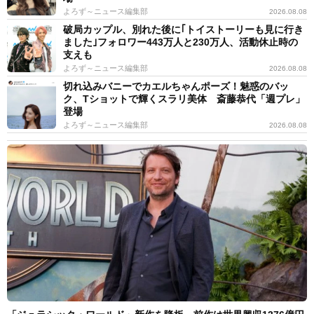
よろず～ニュース編集部
2026.08.08
破局カップル、別れた後に｢トイストーリーも見に行き
ました｣フォロワー443万人と230万人、活動休止時の
支えも
よろず～ニュース編集部
2026.08.08
切れ込みバニーでカエルちゃんポーズ！魅惑のバッ
ク、Tショットで輝くスラリ美体 斎藤恭代「週プレ」
登場
よろず～ニュース編集部
2026.08.08