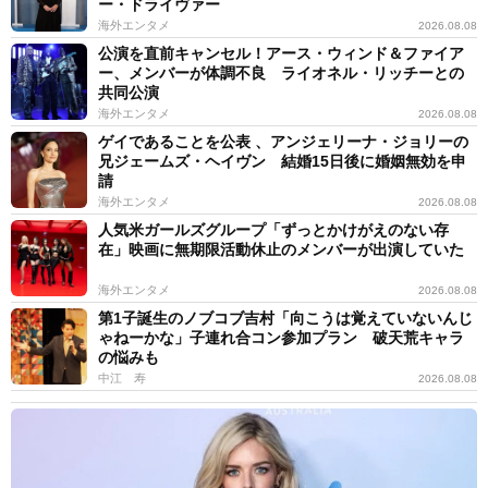
ー・ドライヴァー
海外エンタメ
2026.08.08
公演を直前キャンセル！アース・ウィンド＆ファイア
ー、メンバーが体調不良 ライオネル・リッチーとの
共同公演
海外エンタメ
2026.08.08
ゲイであることを公表 、アンジェリーナ・ジョリーの
兄ジェームズ・ヘイヴン 結婚15日後に婚姻無効を申
請
海外エンタメ
2026.08.08
人気米ガールズグループ「ずっとかけがえのない存
在」映画に無期限活動休止のメンバーが出演していた
海外エンタメ
2026.08.08
第1子誕生のノブコブ吉村「向こうは覚えていないんじ
ゃねーかな」子連れ合コン参加プラン 破天荒キャラ
の悩みも
中江 寿
2026.08.08