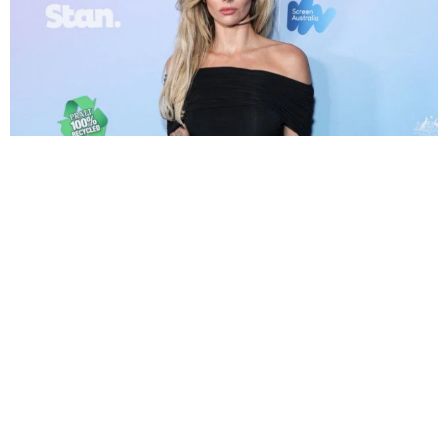
エマ・フロスト役で豪出身のスリラー女優がマーベルに仲間入り
リブート版「X―MEN」
海外エンタメ
2026.08.08
退社から8カ月 昨年結婚の東大医学部卒アナ 海の向
こうのアートな世界で輝く表情「素敵なコラボ」
よろず～ニュース編集部
2026.08.08
課金が止まらない！亡くなった母のサブスク契約って
どう解除したら？「デジタル終活」が有効【FPが解
説】
夢書房
2026.08.08
「エターナルズ」のクメイル・ナンジアニ 「ブラッ
クリスト」作品で監督デビュー