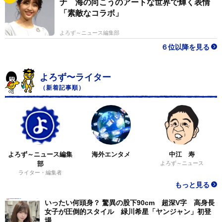
ナ 海の向こうのアートな世界で輝く表情
「素敵なコラボ」
よろず～ニュース編集部
６位以降を見る
よろず〜ライター
（新着記事順）
よろず～ニュース編集
海外エンタメ
中江 寿
部
よろず～ニュース
ライター・編集者
もっと見る
いったい何頭身？ 驚異の股下90cm 超深V字 高身長
女子が圧倒的スタイル 緑川希星「ヤンジャン」初登
場