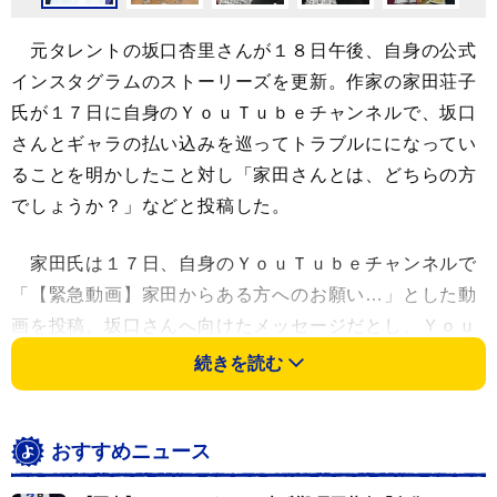
元タレントの坂口杏里さんが１８日午後、自身の公式
インスタグラムのストーリーズを更新。作家の家田荘子
氏が１７日に自身のＹｏｕＴｕｂｅチャンネルで、坂口
さんとギャラの払い込みを巡ってトラブルにになってい
ることを明かしたこと対し「家田さんとは、どちらの方
でしょうか？」などと投稿した。
家田氏は１７日、自身のＹｏｕＴｕｂｅチャンネルで
「【緊急動画】家田からある方へのお願い…」とした動
画を投稿。坂口さんへ向けたメッセージだとし、Ｙｏｕ
Ｔｕｂｅへの出演を依頼したところギャラの前払い要求
続きを読む
があり、振り込んだものの連絡が取れなくなっているこ
とを明かした。
おすすめニュース
家田氏は「スタッフさんがコンタクトして下さってお