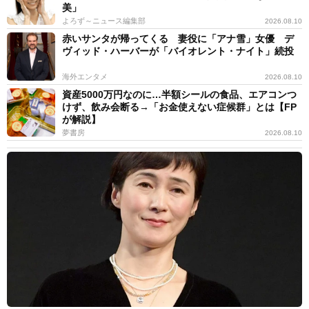
美」
よろず～ニュース編集部
2026.08.10
赤いサンタが帰ってくる 妻役に「アナ雪」女優 デ
ヴィッド・ハーバーが「バイオレント・ナイト」続投
海外エンタメ
2026.08.10
資産5000万円なのに…半額シールの食品、エアコンつ
けず、飲み会断る→「お金使えない症候群」とは【FP
が解説】
夢書房
2026.08.10