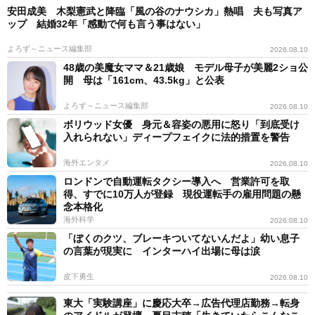
安田成美 木梨憲武と降臨「風の谷のナウシカ」熱唱 夫も写真ア
ップ 結婚32年「感動で何も言う事はない」
よろず～ニュース編集部
2026.08.10
48歳の美魔女ママ＆21歳娘 モデル母子が美麗2ショ公
開 母は「161cm、43.5kg」と公表
よろず～ニュース編集部
2026.08.10
ボリウッド女優 身元＆容姿の悪用に怒り「到底受け
入れられない」ディープフェイクに法的措置を警告
海外エンタメ
2026.08.10
ロンドンで自動運転タクシー導入へ 営業許可を取
得、すでに10万人が登録 現役運転手の雇用問題の懸
念本格化
海外科学
2026.08.10
「ぼくのクツ、ブレーキついてないんだよ」幼い息子
の言葉が現実に インターハイ出場に母は涙
皮下勇生
2026.08.10
東大「実験講座」に慶応大卒→広告代理店勤務→転身