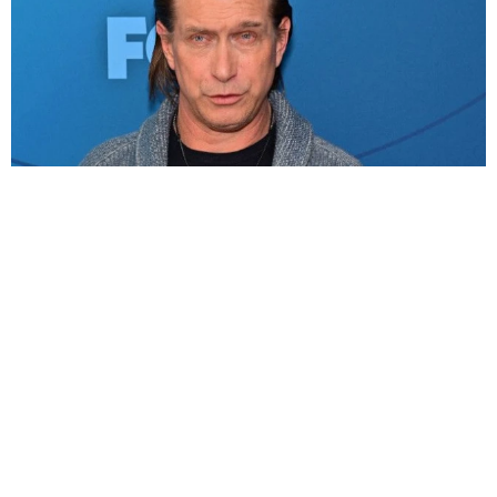
兄3人も俳優、娘は資産1500億円のモデル 芸能一家の俳優、絶頂
期に消えた理由は「トム・クルーズになりたくなかったから」
海外エンタメ
2026.08.09
父は元プロ野球選手の人気女性アナ26歳 素足チラリ
の鮮やか衣装に「写真集出しましょう」「いつも輝い
て」の声
よろず～調査班【ライフ】
2026.08.09
大物英歌手の交友関係はやっぱりスゴかった！売れっ
子になる前の歌姫を紹介したのは、人気女優の娘だっ
た
海外エンタメ
2026.08.09
元AKB女性アナの浴衣姿に「一段と映えますね～」
「すっごく美人」の声