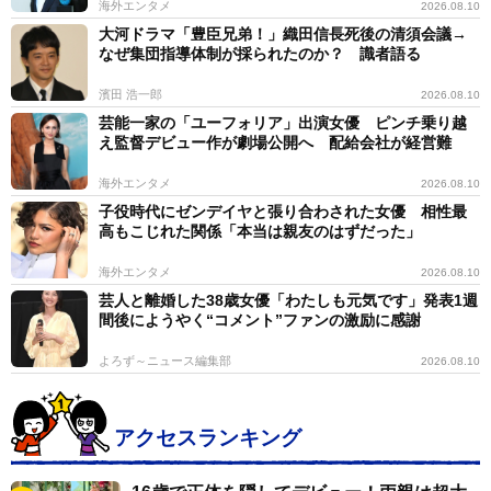
海外エンタメ
2026.08.10
大河ドラマ「豊臣兄弟！」織田信長死後の清須会議→
なぜ集団指導体制が採られたのか？ 識者語る
濱田 浩一郎
2026.08.10
芸能一家の「ユーフォリア」出演女優 ピンチ乗り越
え監督デビュー作が劇場公開へ 配給会社が経営難
海外エンタメ
2026.08.10
子役時代にゼンデイヤと張り合わされた女優 相性最
高もこじれた関係「本当は親友のはずだった」
海外エンタメ
2026.08.10
芸人と離婚した38歳女優「わたしも元気です」発表1週
間後にようやく“コメント”ファンの激励に感謝
よろず～ニュース編集部
2026.08.10
アクセスランキング