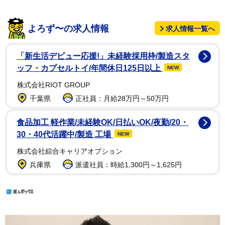
よろず〜の求人情報
求人情報一覧へ
「新生活デビュー応援!」未経験採用枠/製造スタ
ッフ・カプセルトイ/年間休日125日以上
NEW
株式会社RIOT GROUP
千葉県
正社員：月給28万円～50万円
食品加工 軽作業/未経験OK/日払いOK/夜勤/20・
30・40代活躍中/製造 工場
NEW
株式会社綜合キャリアオプション
兵庫県
派遣社員：時給1,300円～1,625円