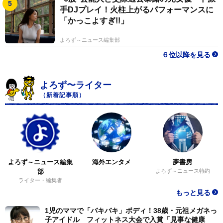
手DJプレイ！火柱上がるパフォーマンスに
「かっこよすぎ!!」
よろず～ニュース編集部
６位以降を見る
よろず〜ライター
（新着記事順）
よろず～ニュース編集
海外エンタメ
夢書房
部
よろず～ニュース特約
ライター・編集者
もっと見る
1児のママで「バキバキ」ボディ！38歳・元祖メガネっ
子アイドル フィットネス大会で入賞「見事な健康