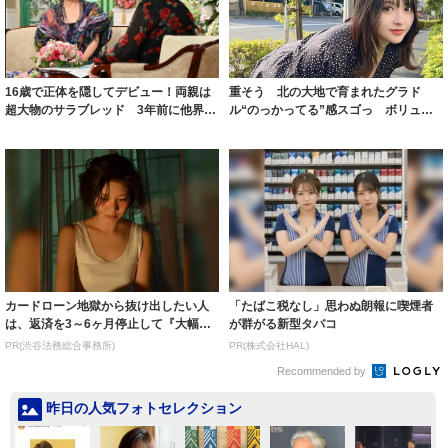
16歳で正体を隠してデビュー！両親は
重そう 北の大地で育まれたグラド
超大物のサラブレッド 3年前に他界し
ル“のっかってる”感スゴっ ボリュー
た父への...
ミー連発「ア...
カードローン地獄から抜け出したい人
「たばこ税なし」思わぬ朗報に喫煙者
は、返済を3～6ヶ月停止して『大幅に
が群がる新型タバコ
減額してか...
PR(渋谷法務総合事務所)
PR(株式会社HAL)
Recommended by
昨日の人気フォトセレクション