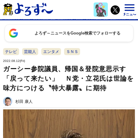
よろず～ニュースをGoogle検索でフォローする
テレビ
芸能人
エンタメ
ＳＮＳ
2022.08.12(Fri)
ガーシー参院議員、帰国＆登院意思示す
「戻って来たい」 Ｎ党・立花氏は世論を
味方につける〝特大暴露〟に期待
杉田 康人