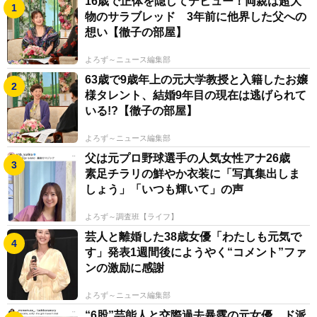
16歳で正体を隠してデビュー！両親は超大
物のサラブレッド 3年前に他界した父への
想い【徹子の部屋】
よろず～ニュース編集部
63歳で9歳年上の元大学教授と入籍したお嬢
様タレント、結婚9年目の現在は逃げられて
いる!?【徹子の部屋】
よろず～ニュース編集部
父は元プロ野球選手の人気女性アナ26歳
素足チラリの鮮やか衣装に「写真集出しま
しょう」「いつも輝いて」の声
よろず～調査班【ライフ】
芸人と離婚した38歳女優「わたしも元気で
す」発表1週間後にようやく“コメント”ファ
ンの激励に感謝
よろず～ニュース編集部
“6股”芸能人と交際過去暴露の元女優 ド派