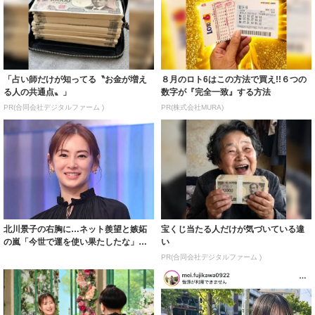
「占い師だけが知ってる〝お金が増え
８月のロト6はこの方法で買え!!６つの
る人の共通点〟」
数字が『完全一致』する方法
PR(合同会社デジタルファーム )
PR(株式会社MURA)
北川景子の右胸に…ネット羨望と嫉妬
宝くじ当たる人だけが気づいている違
の嵐「今世で運を使い果たしたな」
い
「ガッツリ行っ...
PR(合同会社デジタルファーム )