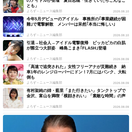
のアイドルが登壇 夏目志穂「生きていたらこんなこ
とも」
よろず～ニュース編集部
2026.08.10
今年5月デビューのアイドル 事務所の｢事業継続が困
難｣で電撃解散 メンバーは呆然｢本当に悔しい｣
よろず～ニュース編集部
2026.08.10
引退→社会人→アイドル電撃復帰 ピッカピカの白肌
が際立つ大胆姿 峰島こまき｢FLASH｣登場
よろず～ニュース編集部
2026.08.09
「高速で追突された」女性フリーアナが災難続き 納
車1年のレンジローバーにドン！7月にはパンク、大転
倒も
よろず～ニュース編集部
2026.08.09
有村架純の姉・藍里「また行きたい」タンクトップで
金沢、富山を満喫「横顔きれい」「素敵な時間」の声
よろず～ニュース編集部
2026.08.09