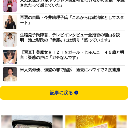
人気女優が17歳トップレス撮影をあっけらかん回顧「承認
されたって感じていた」
再選の自民・今井絵理子氏「これからは政治家としてスタ
ート」
生稲晃子氏陣営、テレビインタビュー全拒否の理由を説
明 池上彰氏の〝暴露〟には憤り「怒っています」
【写真】美魔女ＲＩＺＩＮガール・じゅんこ ４５歳と明
言！疑惑の声に「ガチなんです」
米人気俳優、強盗の罪で起訴 過去にハワイで２度逮捕
記事に戻る