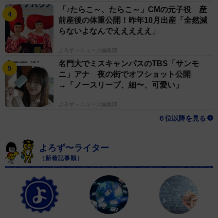
「♪たらこ～、たらこ～」CMの元子役 産
前産後の体重公開！昨年10月出産「全然減
らないよなんでえええええ」
よろず～ニュース編集部
名門大でミスキャンパスのTBS「サンモ
ニ」アナ 夜の街でオフショット公開
→「ノースリーブ、細〜、可愛い」
よろず～ニュース編集部
６位以降を見る
よろず〜ライター
（新着記事順）