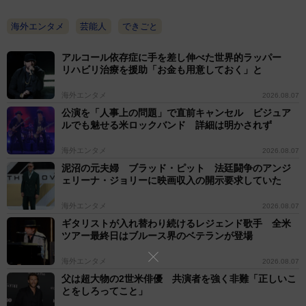
海外エンタメ
芸能人
できごと
アルコール依存症に手を差し伸べた世界的ラッパー
リハビリ治療を援助「お金も用意しておく」と
海外エンタメ
2026.08.07
公演を「人事上の問題」で直前キャンセル ビジュア
ルでも魅せる米ロックバンド 詳細は明かされず
海外エンタメ
2026.08.07
泥沼の元夫婦 ブラッド・ピット 法廷闘争のアンジ
ェリーナ・ジョリーに映画収入の開示要求していた
海外エンタメ
2026.08.07
ギタリストが入れ替わり続けるレジェンド歌手 全米
ツアー最終日はブルース界のベテランが登場
海外エンタメ
2026.08.07
父は超大物の2世米俳優 共演者を強く非難「正しいこ
とをしろってこと」