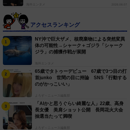
海外エンタメ
2026.08.07
アクセスランキング
NY沖で巨大ザメ、核廃棄物による突然変異
体の可能性→シャーク＋ゴジラ「シャーク
ジラ」の捕獲作戦が展開
海外エンタメ
65歳でタトゥーデビュー 67歳で3つ目の打
首junko 世間の目に持論 SNS「行動する
のがかっこいい」
よろず～ニュース編集部
「AIかと思うぐらい綺麗な人」22歳、高身
長女優 美肩ショット公開 長岡花火大会
抽選当たって満喫
よろず～ニュース編集部