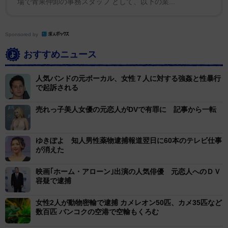
場で青果仲卸の事務スタッフ として、以下の業...
Sponsored by
おすすめニュース
人気バンドの元ボーカル、女性７人に対する強姦と性暴行
で起訴される
売れっ子美人女優の元恋人がDVで有罪に 記事から一転
ゆきぽよ 知人男性薬物逮捕報道翌日に60本のテレビ仕事
が消えた
映画｢ホーム・アローン｣出演の人気俳優 元恋人へのＤＶ
容疑で逮捕
女性2人が動物密輸で逮捕 カメレオン50匹、カメ35匹など
数百匹 バンコクの空港で空輸もくろむ