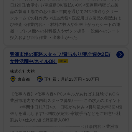
日120日/食堂あり/車通勤OK/週払いOK <医療用精密ゴム製
エズラはこれまで相次いで事件を起こしており、今年
品の製造工場でのお仕事> 年間を通じて24℃!快適なクリー
ンルームでの軽作業/ <担当業務> 医療用ゴム製品の製造およ
４月には治安紊乱およびハラスメントの容疑、また第２
び検査 <作業内容> ・材料の投入や出来上がったシートの運
級暴行によりハワイで２度も逮捕されている。
搬 ・プレス機への材料投入やボタン操作 ・設備へのシート
投入および回収作業 ・出来上がった...
さらに、アイスランドのバーで首を絞められたと主張
する女性や、ベルリンの自宅でエズラから嫌がらせを受
豊洲市場の事務スタッフ/賞与あり/完全週休2日/
けたという女性など、エズラは世界中の女性から数々の
女性活躍中/ネイルOK
NEW
暴行疑惑にさらされている。
株式会社大祐
東京都
正社員：月給23万円～30万円
一連の騒動を受け同映画の公開中止の可能性が懸念さ
れているが、ワーナー・ブラザースの幹部からの発表は
【仕事内容】<仕事内容> PCスキルがあれば未経験でもOK/
ないままだ。
豊洲市場内での内勤スタッフ募集/ ┈┈ この求人のポイント
┈┈ <年間休日117日>水・日曜がお休み <賞与最大年3回>頑
張りを還元します! <制度が充実>家族手当などをご用意! <社
割あり>仕入れ値で野菜購入OK!
┈┈┈┈┈┈┈┈┈┈┈┈┈┈┈┈┈ < 仕事内容 > 豊洲市