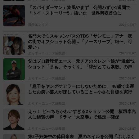
「スパイダーマン」旋風やまず 公開わずか1週間で
「トイ・ストーリー5」抜いた 世界興収首位に
海外エンタメ
2026.08.07
名門大でミスキャンパスのTBS「サンモニ」アナ 夜
の街でオフショット公開→「ノースリーブ、細〜、可
愛い」
よろず～ニュース編集部
2026.08.07
父はプロ野球元エース 元チアのタレント娘が“激似"2
ショット「まぁ、そっくり」「絆がとても素敵」の声
よろず～ニュース編集部
2026.08.07
「息子をヤングケアラーにしないために」 46歳で出産
したお笑い芸人が課していること→小さな目標を実行
よろず～ニュース編集部
2026.08.07
えっ！ どっちもかわいすぎる2ショット公開 板垣李光
人に絶賛の声 ドラマ「大空港」で逃走→確保
よろず～ニュース編集部
2026.08.07
第2子妊娠中の倖田來未 夏のネイルを公開「ぷくぷく