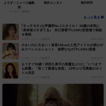
よろず～ニュース編集
海外エンタメ
海外科学
部
ライター・編集者
もっと見る
｢モッチモチ｣な声優界No.1スタイル！ 38歳の本気に
｢身体張りすぎてる｣ 井口裕香｢FLASH｣初登場で表紙
＆巻頭
よろず～ニュース編集部
2026.08.07
小さいのに大きい！身長148㎝の人気アイドルが前かが
みスペシャルショット 姫野ひなの｢FLASH｣登場
よろず～ニュース編集部
2026.08.07
もうすぐ58歳！武田久美子の美魔女ぶりに「いつまで
も綺麗」「若くて素適な体型」 23年ぶり写真集のタイ
トル決定
よろず～ニュース編集部
2026.08.07