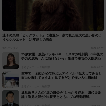
迷子の夫婦「ビッグフット」に遭遇か 森で見た巨大な黒い影のよ
うなシルエット 14年越しの告白
海外エンタメ
2026.08.07
25歳女優、腹筋バッキバキ ミスマガ特別賞→5年後の
努力の成果「AIに負けないっ」生身で勝負の大島璃乃
よろず～ニュース編集部
2026.08.07
空中で！ 顔ゆがめて叫ぶ元アイドル「拡大してみると
面白い顔してますよ」見てるだけで怖い人生初体験
よろず～ニュース編集部
2026.08.07
逸見政孝さんの“虎の遺伝子”しっかり継承 四代目爆
誕！逸見太郎が小1長男とともにプロ野球観戦
よろず～ニュース編集部
2026.08.07