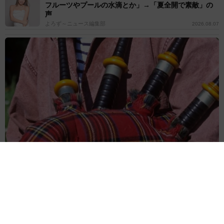
フルーツやプールの水滴とか」→「夏全開で素敵」の
声
よろず～ニュース編集部
2026.08.07
バグパイプでエイリアン撃退!?月面データセンターへの音楽送信計
画が進行中 英バンドが明かす
海外科学
2026.08.07
悲劇を乗り越え芸能界のロイヤルファミリー 寿美花
代さんを追悼【徹子の部屋】