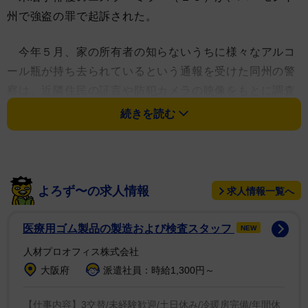
州で強盗の罪で起訴された。
今年５月、家の所有者の知らないうちに様々なアルコ
ール瓶が持ち去られているという通報を受けた同州の警
察は、近隣住民の証言や防犯カメラの映像をもとに調査
を行った結果、エズラが告発されたと発表している。
続きを読む
ＤＣ映画『ＴＨＥ ＦＬＡＳＨ／フラッシュ』で主演
を務めるエズラは、７日の夜遅くに警官に発見され、来
月２６日にバーモント州高等裁判所の罪状認否に出廷す
よろず〜の求人情報
求人情報一覧へ
るよう命じられたという。
医療用ゴム製品の製造および検査スタッフ
NEW
ローリング・ストーン誌の調査によると、エズラはス
人材プロオフィス株式会社
タンフォードの町にある自分の牧場で２５歳の３児の母
大阪府
派遣社員：時給1,300円～
に避難所を提供していた。そこは銃規制がない無許可の
大麻農園だとみられている。
【仕事内容】3交替/未経験歓迎/土日休み/冷暖房完備/年間休