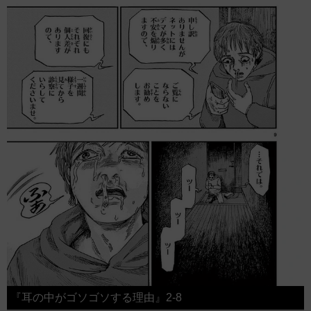
『耳の中がゴソゴソする理由』2-8