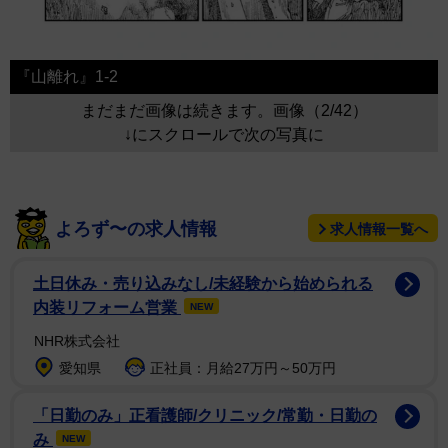
『山離れ』1-2
まだまだ画像は続きます。画像（2/42）
↓にスクロールで次の写真に
よろず〜の求人情報
求人情報一覧へ
土日休み・売り込みなし/未経験から始められる
内装リフォーム営業
NEW
NHR株式会社
愛知県
正社員：月給27万円～50万円
「日勤のみ」正看護師/クリニック/常勤・日勤の
み
NEW