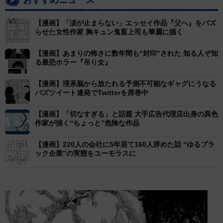
【漫画】「涙が止まらない」エッセイ作品『父へ』をバズ
らせた女性作家 胸キュン鬼畜上司も華麗に描く
【漫画】あまりの怖さに数年間も“封印”された 知る人ぞ知
る最恐ホラー『吊り女』
【漫画】理系脳から放たれる予測不可能なギャグにうなる
バズツイート連発でTwitterを席巻中
【漫画】「切なすぎる」と話題 大手広告代理店出身の異色
作家が描く“ちょっと”危険な作品
【漫画】220人の会社に5年居て160人辞めた話 “ゆるブラ
ック企業”の実態をユーモラスに