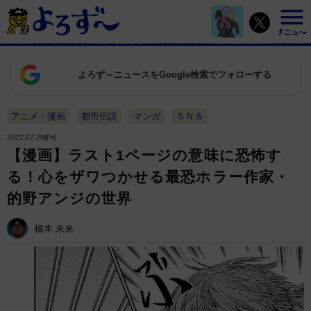
よろず～ニュースをGoogle検索でフォローする
アニメ・漫画
都市伝説
マンガ
ＳＮＳ
2022.07.29(Fri)
【漫画】ラスト1ページの意味に恐怖す
る！心をザワつかせる最恐ホラー作家・
的野アンジの世界
橋本 未来