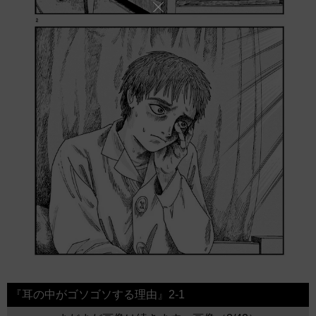
『耳の中がゴソゴソする理由』2-1