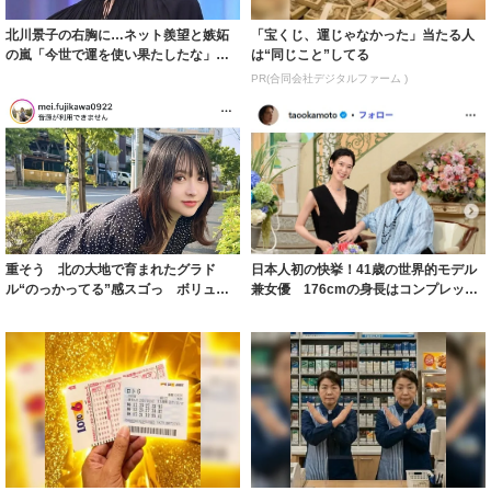
北川景子の右胸に…ネット羨望と嫉妬
「宝くじ、運じゃなかった」当たる人
の嵐「今世で運を使い果たしたな」
は“同じこと”してる
「ガッツリ行っ...
PR(合同会社デジタルファーム )
重そう 北の大地で育まれたグラド
日本人初の快挙！41歳の世界的モデル
ル“のっかってる”感スゴっ ボリュー
兼女優 176cmの身長はコンプレック
ミー連発「ア...
スだっ...