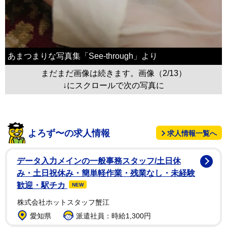
あまつまりな写真集「See-through」より
まだまだ画像は続きます。画像（2/13）
↓にスクロールで次の写真に
よろず〜の求人情報
求人情報一覧へ
データ入力メインの一般事務スタッフ/土日休
み・土日祝休み・簡単軽作業・残業なし・未経験
歓迎・駅チカ
NEW
株式会社ホットスタッフ蟹江
愛知県
派遣社員：時給1,300円