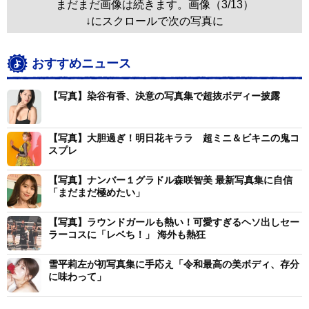
まだまだ画像は続きます。画像（3/13）
↓にスクロールで次の写真に
おすすめニュース
【写真】染谷有香、決意の写真集で超抜ボディー披露
【写真】大胆過ぎ！明日花キララ 超ミニ＆ビキニの鬼コ
スプレ
【写真】ナンバー１グラドル森咲智美 最新写真集に自信
「まだまだ極めたい」
【写真】ラウンドガールも熱い！可愛すぎるヘソ出しセー
ラーコスに「レベち！」 海外も熱狂
雪平莉左が初写真集に手応え「令和最高の美ボディ、存分
に味わって」