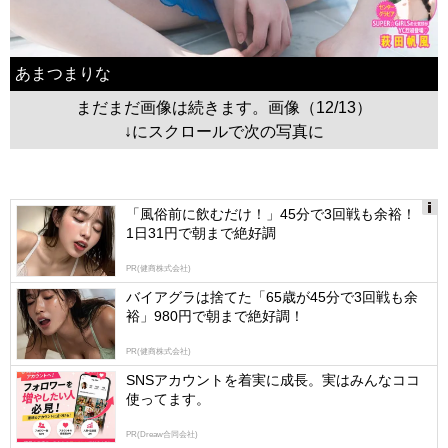
あまつまりな
まだまだ画像は続きます。画像（12/13）
↓にスクロールで次の写真に
「風俗前に飲むだけ！」45分で3回戦も余裕！
1日31円で朝まで絶好調
Ads
by
PR(健商株式会社)
logly
バイアグラは捨てた「65歳が45分で3回戦も余
裕」980円で朝まで絶好調！
PR(健商株式会社)
SNSアカウントを着実に成長。実はみんなココ
使ってます。
PR(Dreaw合同会社)