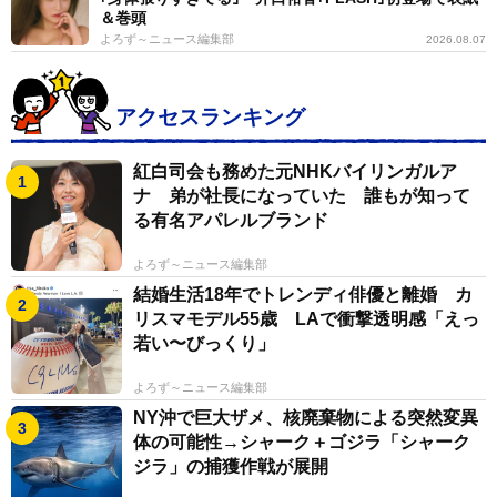
＆巻頭
よろず～ニュース編集部
2026.08.07
アクセスランキング
紅白司会も務めた元NHKバイリンガルア
ナ 弟が社長になっていた 誰もが知って
る有名アパレルブランド
よろず～ニュース編集部
結婚生活18年でトレンディ俳優と離婚 カ
リスマモデル55歳 LAで衝撃透明感「えっ
若い〜びっくり」
よろず～ニュース編集部
NY沖で巨大ザメ、核廃棄物による突然変異
体の可能性→シャーク＋ゴジラ「シャーク
ジラ」の捕獲作戦が展開