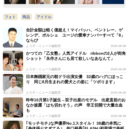
フォト
商品
アイドル
合計金額は軽く億超え！マイバッハ、ベントレー、ゲ
レンデ、ポルシェ ユージの愛車ナンバーすべて「8」
ならび
よろず～ニュース編集部
2026.08.08
かつての「乙女塾」人気アイドル ribbonの2人が街角
ショット「永作さんにも居て欲しいなあなんて」
よろず～ニュース編集部
2026.08.08
日本舞踊家元の朝ドラ出演女優 32歳のハグにほっこ
り 同じ8月生まれの愛犬との姿に「ツボります」
よろず～ニュース編集部
2026.08.08
昨年10月第1子誕生→双子出産のモデル 出産直前のお
なか披露「はち切れそう」の声 帝王切開で大量出血
も
よろず～ニュース編集部
2026.08.08
｢モッチモチ｣な声優界No.1スタイル！ 38歳の本気に
｢身体張りすぎてる｣ 井口裕香｢FLASH｣初登場で表紙