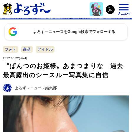
よろず～ニュースをGoogle検索でフォローする
フォト
商品
アイドル
2022.06.22(Wed)
〝ぱんつのお姫様〟あまつまりな 過去
最高露出のシースルー写真集に自信
よろず～ニュース編集部