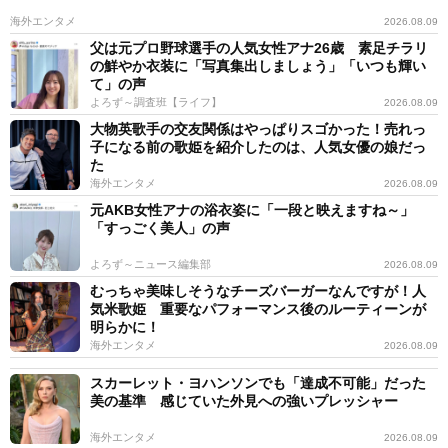
海外エンタメ
2026.08.09
父は元プロ野球選手の人気女性アナ26歳 素足チラリ
の鮮やか衣装に「写真集出しましょう」「いつも輝い
て」の声
よろず～調査班【ライフ】
2026.08.09
大物英歌手の交友関係はやっぱりスゴかった！売れっ
子になる前の歌姫を紹介したのは、人気女優の娘だっ
た
海外エンタメ
2026.08.09
元AKB女性アナの浴衣姿に「一段と映えますね～」
「すっごく美人」の声
よろず～ニュース編集部
2026.08.09
むっちゃ美味しそうなチーズバーガーなんですが！人
気米歌姫 重要なパフォーマンス後のルーティーンが
明らかに！
海外エンタメ
2026.08.09
スカーレット・ヨハンソンでも「達成不可能」だった
美の基準 感じていた外見への強いプレッシャー
海外エンタメ
2026.08.09