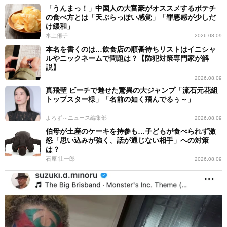
「うんまっ！」中国人の大富豪がオススメするポテチ
の食べ方とは「天ぷらっぽい感覚」「罪悪感が少しだ
け緩和」
水上侑子
2026.08.09
本名を書くのは…飲食店の順番待ちリストはイニシャ
ルやニックネームで問題は？【防犯対策専門家が解
説】
2026.08.09
真飛聖 ビーチで魅せた驚異の大ジャンプ「流石元花組
トップスター様」「名前の如く飛んでるぅ～」
よろず～ニュース編集部
2026.08.09
伯母が土産のケーキを持参も…子どもが食べられず激
怒「思い込みが強く、話が通じない相手」への対策
は？
石原 壮一郎
2026.08.09