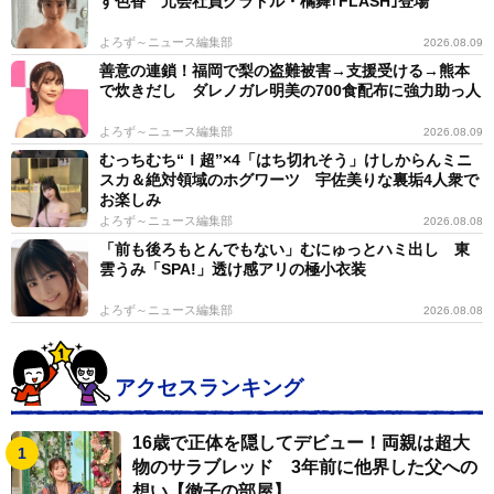
す色香 元会社員グラドル・橘舞｢FLASH｣登場
よろず～ニュース編集部
2026.08.09
善意の連鎖！福岡で梨の盗難被害→支援受ける→熊本
で炊きだし ダレノガレ明美の700食配布に強力助っ人
よろず～ニュース編集部
2026.08.09
むっちむち“Ｉ超”×4「はち切れそう」けしからんミニ
スカ＆絶対領域のホグワーツ 宇佐美りな裏垢4人衆で
お楽しみ
よろず～ニュース編集部
2026.08.08
「前も後ろもとんでもない」むにゅっとハミ出し 東
雲うみ「SPA!」透け感アリの極小衣装
よろず～ニュース編集部
2026.08.08
アクセスランキング
16歳で正体を隠してデビュー！両親は超大
物のサラブレッド 3年前に他界した父への
想い【徹子の部屋】