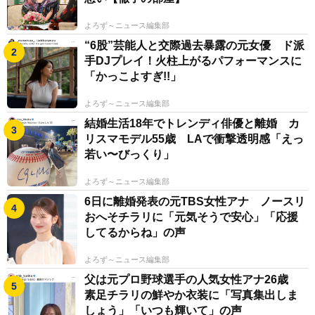
よろず～ニュース編集部
“6股”芸能人と交際過去暴露の元女優 ド派
手DJプレイ！火柱上がるパフォーマンスに
「かっこよすぎ!!」
よろず～ニュース編集部
結婚生活18年でトレンディ俳優と離婚 カ
リスマモデル55歳 LAで衝撃透明感「えっ
若い〜びっくり」
よろず～ニュース編集部
6日に離婚発表の元TBS女性アナ ノースリ
おへそチラリに「元気そうで安心」「応援
してるからね」の声
よろず～ニュース編集部
父は元プロ野球選手の人気女性アナ26歳
素足チラリの鮮やか衣装に「写真集出しま
しょう」「いつも輝いて」の声