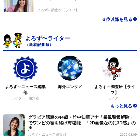
よろず～調査班【ライフ】
６位以降を見る
よろず〜ライター
（新着記事順）
よろず～ニュース編集
海外エンタメ
よろず～調査班【ライ
部
フ】
ライター・編集者
ライター
もっと見る
グラビア話題の44歳・竹中知華アナ「暴風警報解除」
でワンピの裾を絡げ海堪能 「2D画像なのに3D感」の
声
よろず～ニュース編集部
2026.08.09