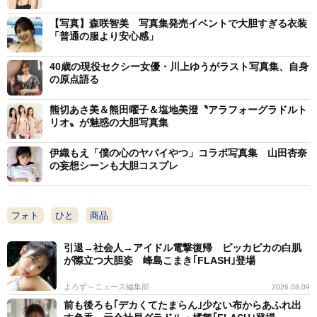
【写真】森咲智美 写真集発売イベントで大胆すぎる衣装
「普通の服より安心感」
40歳の現役セクシー女優・川上ゆうがラスト写真集、自身
の原点語る
熊切あさ美＆熊田曜子＆塩地美澄〝アラフォーグラドルト
リオ〟が魅惑の大胆写真集
伊織もえ「僕の心のヤバイやつ」コラボ写真集 山田杏奈
の妄想シーンも大胆コスプレ
フォト
ひと
商品
引退→社会人→アイドル電撃復帰 ピッカピカの白肌
が際立つ大胆姿 峰島こまき｢FLASH｣登場
よろず～ニュース編集部
2026.08.09
前も後ろも｢デカくてたまらん｣少ない布からあふれ出