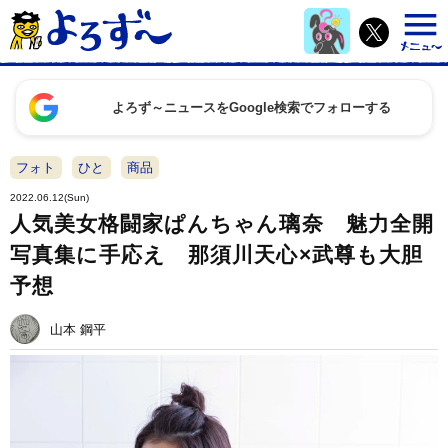
よろず～ニュースをGoogle検索でフォローする
フォト
ひと
商品
2022.06.12(Sun)
人気美女格闘家ぱんちゃん璃奈 魅力全開
写真集に手応え 那須川天心×武尊も大胆
予想
山本 鋼平