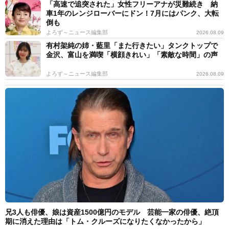
「高速で追突された」女性フリーアナが災難続き 納
車1年のレンジローバーにドン！7月にはパンク、大転
倒も
よろず～ニュース編集部
2026.08.09
有村架純の姉・藍里「また行きたい」タンクトップで
金沢、富山を満喫「横顔きれい」「素敵な時間」の声
よろず～ニュース編集部
2026.08.09
兄3人も俳優、娘は資産1500億円のモデル 芸能一家の俳優、絶頂
期に消えた理由は「トム・クルーズになりたくなかったから」