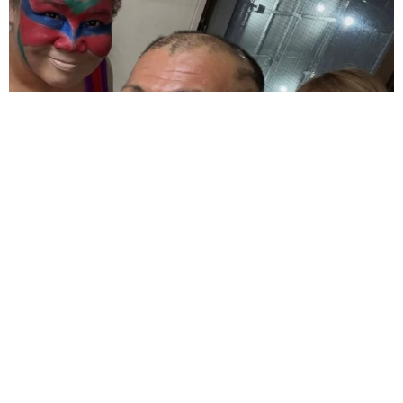
「剃毛したチューバッカですか」むっちりC3POとレスラーの珍シ
ョットがジワる「なかなかシュール」
よろず～ニュース編集部
2026.08.09
“6股”芸能人と交際過去暴露の元女優 ド派手DJプレ
イ！火柱上がるパフォーマンスに「かっこよすぎ!!」
よろず～ニュース編集部
2026.08.09
6日に離婚発表の元TBS女性アナ ノースリおへそチラ
リに「元気そうで安心」「応援してるからね」の声
よろず～ニュース編集部
2026.08.09
NYの新居、前の住人は有名コメディ俳優だった→スタ
ッフがひそかに試写会招待→直接郵便物を手渡した
海外エンタメ
2026.08.09