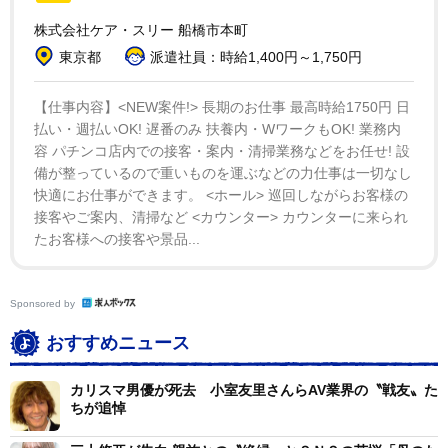
かった。カラーも濃い色の出るカメラを使っています。
株式会社ケア・スリー 船橋市本町
プライベートショットも入れました」と解説。川上は
東京都
派遣社員：時給1,400円～1,750円
「サキちゃんが色合いや表情を選んでくれて、２人でつ
【仕事内容】<NEW案件!> 長期のお仕事 最高時給1750円 日
くったという感じがします」と振り返った。
払い・週払いOK! 遅番のみ 扶養内・WワークもOK! 業務内
容 パチンコ店内での接客・案内・清掃業務などをお任せ! 設
そして、川上は「写真集はこれが最後だと思ってい
備が整っているので重いものを運ぶなどの力仕事は一切なし
る」と打ち明けた。
快適にお仕事ができます。 <ホール> 巡回しながらお客様の
接客やご案内、清掃など <カウンター> カウンターに来られ
たお客様への接客や景品...
「自分の満ちた瞬間があると思うのですが、それが今
かなと思っているんですよ。１０年間のいい時を撮って
もらって、これが最後だから、私の丸ごとを全部見ても
Sponsored by
らいたいです。４０代から５０代って、もちろん、きれ
おすすめニュース
いな方はいっぱい、いらっしゃいますが、なんか勝負だ
と思うんですよ、女として（笑）。だんだん、体も老い
カリスマ男優が死去 小室友里さんらAV業界の〝戦友〟た
ちが追悼
ていき、どういう風に私は老人になっていくかみたいな
ことも考えたりしながら、ちょうど今が見どころかなと