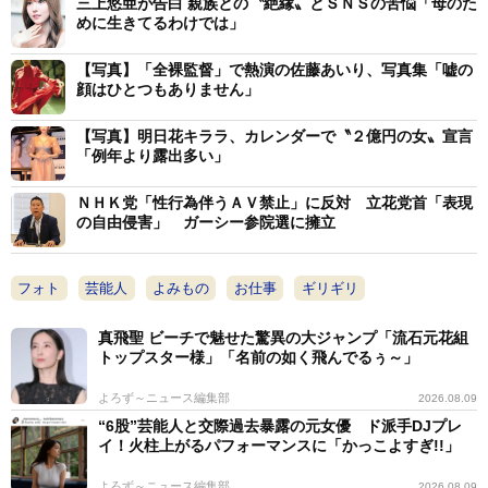
三上悠亜が告白 親族との〝絶縁〟とＳＮＳの苦悩「母のた
思っているので。見てくださる方も一緒に年を取りなが
めに生きてるわけでは」
ら、この写真集を見て『落ち着く』と思っていただけた
【写真】「全裸監督」で熱演の佐藤あいり、写真集「嘘の
らうれしいです」
顔はひとつもありません」
【写真】明日花キララ、カレンダーで〝２億円の女〟宣言
また、オオツカも「１０年間の記録を撮ったというの
「例年より露出多い」
はこれで最後だと思う。１人の人間の１０年ってなかな
か追えるものではないから」と補足した。
ＮＨＫ党「性行為伴うＡＶ禁止」に反対 立花党首「表現
の自由侵害」 ガーシー参院選に擁立
今年、成人年齢の引き下げを機にＡＶ業界の在り方が
問われている。ＡＶ女優になる動機として、高額なギャ
フォト
芸能人
よみもの
お仕事
ギリギリ
ラ(実態は違っても、そのイメージ)も指摘されるが、川
真飛聖 ビーチで魅せた驚異の大ジャンプ「流石元花組
上はそのこと自体は否定しない。
トップスター様」「名前の如く飛んでるぅ～」
よろず～ニュース編集部
2026.08.09
「私の場合ですけど、元々は、好奇心とお金だったと
“6股”芸能人と交際過去暴露の元女優 ド派手DJプレ
思います。私はファッション業界にいて、１か月のお給
イ！火柱上がるパフォーマンスに「かっこよすぎ!!」
料が安かったんですよ。初任給が７万９０００円、その
よろず～ニュース編集部
2026.08.09