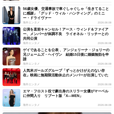
56歳女優、交通事故で車ぐしゃぐしゃ「生きてること
に感謝」「グッド・ウィル・ハンティング」のミニ
ー・ドライヴァー
海外エンタメ
2026.08.08
公演を直前キャンセル！アース・ウィンド＆ファイア
ー、メンバーが体調不良 ライオネル・リッチーとの
共同公演
海外エンタメ
2026.08.08
ゲイであることを公表 、アンジェリーナ・ジョリーの
兄ジェームズ・ヘイヴン 結婚15日後に婚姻無効を申
請
海外エンタメ
2026.08.08
人気米ガールズグループ「ずっとかけがえのない存
在」映画に無期限活動休止のメンバーが出演していた
海外エンタメ
2026.08.08
エマ・フロスト役で豪出身のスリラー女優がマーベル
に仲間入り リブート版「X―MEN」
海外エンタメ
2026.08.08