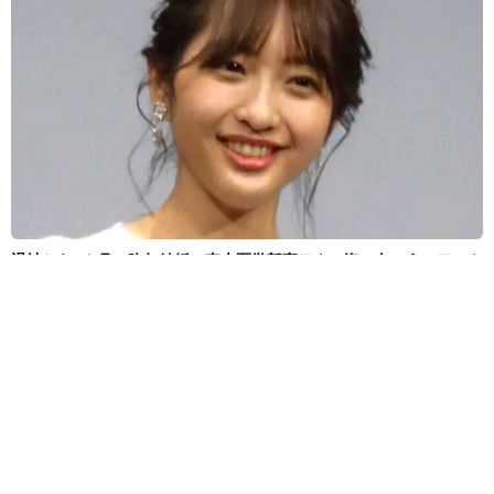
退社から8カ月 昨年結婚の東大医学部卒アナ 海の向こうのアート
な世界で輝く表情「素敵なコラボ」
よろず～ニュース編集部
2026.08.08
課金が止まらない！亡くなった母のサブスク契約って
どう解除したら？「デジタル終活」が有効【FPが解
説】
夢書房
2026.08.08
結婚生活18年でトレンディ俳優と離婚 カリスマモデ
ル55歳 LAで衝撃透明感「えっ若い〜びっくり」