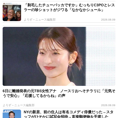
「剃毛したチューバッカですか」むっちりC3POとレス
ラーの珍ショットがジワる「なかなかシュール」
よろず～ニュース編集部
2026.08.09
6日に離婚発表の元TBS女性アナ ノースリおへそチラリに「元気そ
うで安心」「応援してるからね」の声
よろず～ニュース編集部
2026.08.09
NYの新居、前の住人は有名コメディ俳優だった→スタ
ッフがひそかに試写会招待→直接郵便物を手渡した