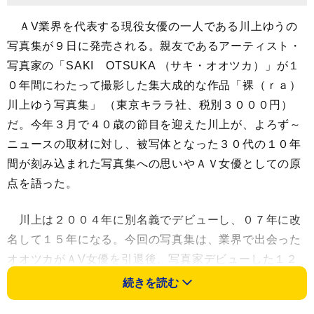
ＡV業界を代表する現役女優の一人である川上ゆうの
写真集が９日に発売される。親友であるアーティスト・
写真家の「SAKI OTSUKA （サキ・オオツカ）」が１
０年間にわたって撮影した集大成的な作品「裸（ｒａ）
川上ゆう写真集」 （東京キララ社、税別３０００円）
だ。今年３月で４０歳の節目を迎えた川上が、よろず～
ニュースの取材に対し、被写体となった３０代の１０年
間が刻み込まれた写真集への思いやＡＶ女優としての原
点を語った。
川上は２００４年に別名義でデビューし、０７年に改
名して１５年になる。今回の写真集は、業界で出会った
オオツカがＡV女優を引退後、写真家デビューした１２
年から撮影を始めた。
続きを読む