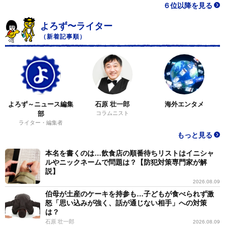
６位以降を見る
ＡＶという世界を起点に仕事の幅や出会いを広げてい
く。
よろず〜ライター
（新着記事順）
よろず～ニュース編集
石原 壮一郎
海外エンタメ
部
コラムニスト
ライター・編集者
もっと見る
本名を書くのは…飲食店の順番待ちリストはイニシャ
ルやニックネームで問題は？【防犯対策専門家が解
説】
2026.08.09
伯母が土産のケーキを持参も…子どもが食べられず激
怒「思い込みが強く、話が通じない相手」への対策
は？
石原 壮一郎
2026.08.09