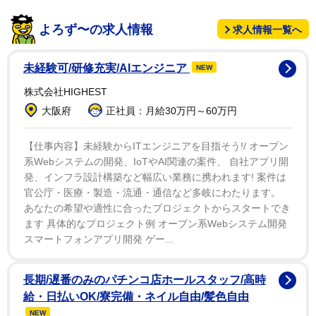
「当初、撮影から８年後に出る予定だったのですが、
コロナで２年間中断したことで、ちょうど１０年という
よろず〜の求人情報
求人情報一覧へ
区切りとして出せたのはよかったと思います。前向きに
時を待ち、よりいい作品を残しましょうと」。川上はそ
未経験可/研修充実/AIエンジニア
NEW
う回顧し、親友の被写体となったことに「まったり自然
株式会社HIGHEST
にいるところを撮ってもらった印象です。私は『仮面を
大阪府
正社員：月給30万円～60万円
かぶってるんじゃないか』とよく言われるんですけど、
サキちゃんも最初の入口は『仮面がいつか破れるんじゃ
【仕事内容】未経験からITエンジニアを目指そう!/ オープン
ないか』と思って、撮影させてくれないかという話だっ
系Webシステムの開発、IoTやAI関連の案件、 自社アプリ開
発、インフラ設計構築など幅広い業務に携われます! 案件は
た。結果、『ゆうちゃんは、ゆうちゃんだったね』と言
官公庁・医療・製造・流通・通信など多岐にわたります。
われました」と笑う。
あなたの希望や適性に合ったプロジェクトからスタートでき
ます 具体的なプロジェクト例 オープン系Webシステム開発
浴室やベッド、和室、海と夕日…。写真集では、さま
スマートフォンアプリ開発 ゲー...
ざまな場面で自然体の川上が、濃厚な色合いのカラーと
陰影のあるモノクロで表現されている。画家でもあるオ
長期/遅番のみのパチンコ店ホールスタッフ/高時
オツカは「私はいわゆるアダルトのヌード写真って感覚
給・日払いOK/寮完備・ネイル自由/髪色自由
で撮影していないから、作品として、モノクロも出した
NEW