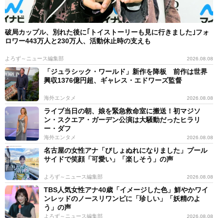
破局カップル、別れた後に｢トイストーリーも見に行きました｣フォ
ロワー443万人と230万人、活動休止時の支えも
よろず～ニュース編集部
2026.08.08
「ジュラシック・ワールド」新作を降板 前作は世界
興収1376億円超、ギャレス・エドワーズ監督
海外エンタメ
2026.08.08
ライブ当日の朝、娘を緊急救命室に搬送！初マジソ
ン・スクエア・ガーデン公演は大騒動だったヒラリ
ー・ダフ
海外エンタメ
2026.08.08
名古屋の女性アナ「びしょぬれになりました」プール
サイドで笑顔「可愛い」「楽しそう」の声
よろず～ニュース編集部
2026.08.08
TBS人気女性アナ40歳「イメージした色」鮮やかワイ
ンレッドのノースリワンピに「珍しい」「妖精のよ
う」の声
よろず～ニュース編集部
2026.08.08