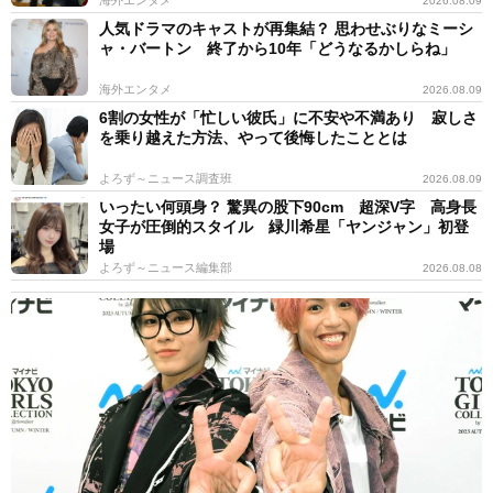
2026.08.09
人気ドラマのキャストが再集結？ 思わせぶりなミーシ
ャ・バートン 終了から10年「どうなるかしらね」
海外エンタメ
2026.08.09
6割の女性が「忙しい彼氏」に不安や不満あり 寂しさ
を乗り越えた方法、やって後悔したこととは
よろず～ニュース調査班
2026.08.09
いったい何頭身？ 驚異の股下90cm 超深V字 高身長
女子が圧倒的スタイル 緑川希星「ヤンジャン」初登
場
よろず～ニュース編集部
2026.08.08