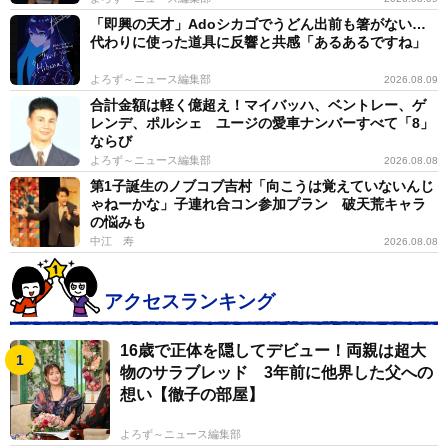
後が１１万円くらいで、アパレル業をやりながら他に何
「即興の天才」Adoシカゴでうどん出前も箸がない…
ができるかなと考えた時、職場がシフト制だったので、
代わりに使った道具に反響と共感「あるあるですね」
(時間の都合がつく)アダルト業界を選びました。出演料
よろず～ニュース編集部
2026.08.09
が取っ払い(※撮影当日に現金払い)の時代だったので、
合計金額は軽く億超え！マイバッハ、ベントレー、ゲ
毎回楽しみに朝を迎えて、お金をいただいたら、その日
レンデ、ポルシェ ユージの愛車ナンバーすべて「8」
ならび
にファッションビルに行って使うみたいな、そういう２
よろず～ニュース編集部
2026.08.08
０代だったんですけど、その中で『川上ゆう』が作り上
第1子誕生のノブコブ吉村「向こうは覚えていないんじ
げられて、居場所を作ってくれたというのはあります
ゃねーかな」子連れ合コン参加プラン 破天荒キャラ
の悩みも
ね。最初の入口はなんであれ、人生を変えるんだなと。
中江 寿
2026.08.08
人気がなくなったからやめようとかは思わないし、違う
形でも『川上ゆう』という形を残せたらいいなと。この
アクセスランキング
写真集もそうですし」
16歳で正体を隠してデビュー！両親は超大
川上は都内で店を営む。それもまた「違う形」の一つ
物のサラブレッド 3年前に他界した父への
だ。
想い【徹子の部屋】
よろず～ニュース編集部
「『ラビリンス』というラウンジバーのお店を２０１