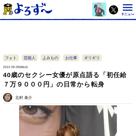
フォト
芸能人
よみもの
お仕事
ギリギリ
2022.06.08(Wed)
40歳のセクシー女優が原点語る「初任給
７万９０００円」の日常から転身
北村 泰介