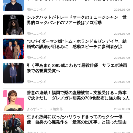
海外エンタメ
2026.08.09
シルクハットがトレードマークのミュージシャン 世
界的ロックバンドのツアー後はソロ活動
海外エンタメ
2026.08.09
“スパイダーマン婚”トム・ホランド＆ゼンデイヤ、結
婚式の詳細が明るみに 感動スピーチに参列者が涙
海外エンタメ
2026.08.09
引く手あまたの65歳こわもて悪役俳優 サラエボ映画
祭で名誉賞受賞へ
海外エンタメ
2026.08.09
善意の連鎖！福岡で梨の盗難被害→支援受ける→熊本
で炊きだし ダレノガレ明美の700食配布に強力助っ人
よろず～ニュース編集部
2026.08.09
生まれ故郷に戻ったハリウッドきってのセクシー俳
優 自身の心臓発作を「最高の出来事」と語った理由
海外エンタメ