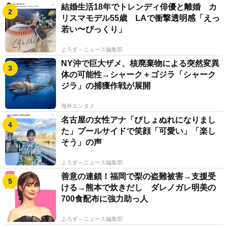
結婚生活18年でトレンディ俳優と離婚 カ
８年から新宿の歌舞伎町で始めました。自分の切り替え
リスマモデル55歳 LAで衝撃透明感「えっ
としてはいいきっかけだと思って。コロナで２年ほど営
若い〜びっくり」
業できなかった時期もありましたけど、脱がない仕事と
よろず～ニュース編集部
いう面では、接客業とか人と話すことが好きで、自分で
NY沖で巨大ザメ、核廃棄物による突然変異
も向いていると思う仕事なので今後も続けていきたいで
体の可能性→シャーク＋ゴジラ「シャーク
す。カウンターを挟んで話すスナックみたいな形態です
ジラ」の捕獲作戦が展開
ね。店の雰囲気が好きで通ってくださる方も増えたの
海外エンタメ
で、私も癒やされています」
名古屋の女性アナ「びしょぬれになりまし
た」プールサイドで笑顔「可愛い」「楽し
１２日まで出版記念写真展が東京・神保町の芳賀書店
そう」の声
で開催中。３日に都内で行なわれたレセプションにはク
よろず～ニュース編集部
ラウドファンディングで支えたファンが大阪や北海道な
善意の連鎖！福岡で梨の盗難被害→支援受
ど全国から集まり、女性の姿もあった。１９日には川上
ける→熊本で炊きだし ダレノガレ明美の
とオオツカによるサイン&撮影会が神保町の書泉グラン
700食配布に強力助っ人
デで開催される。
よろず～ニュース編集部