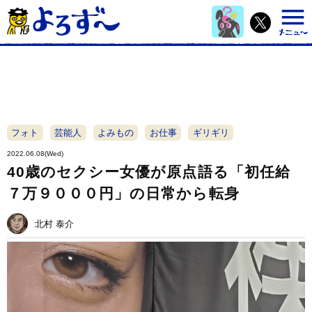
フォト
芸能人
よみもの
お仕事
ギリギリ
2022.06.08(Wed)
40歳のセクシー女優が原点語る「初任給
７万９０００円」の日常から転身
北村 泰介