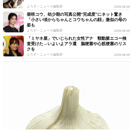
よろず～ニュース編集部
2026.08.06
柴咲コウ、幼少期の写真公開“完成度”にネット驚き
「小さい頃からちゃんとコウちゃんの顔」激似の母の
姿も
よろず～ニュース編集部
2026.08.06
「ミヤネ屋」でいじられた女性アナ 頸動脈エコー検
査受けた→いよいよアラ還 脳梗塞や心筋梗塞のリス
クを
よろず～ニュース編集部
2026.08.06