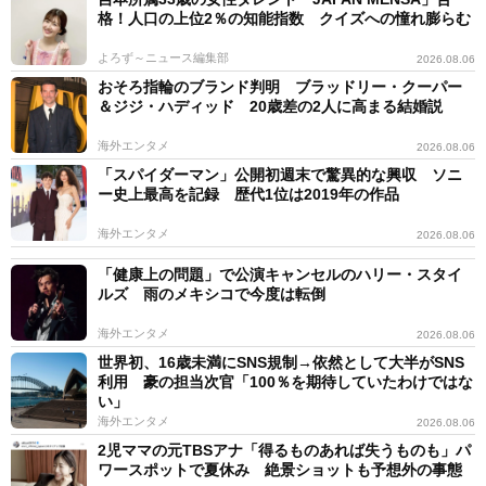
格！人口の上位2％の知能指数 クイズへの憧れ膨らむ
よろず～ニュース編集部
2026.08.06
おそろ指輪のブランド判明 ブラッドリー・クーパー
＆ジジ・ハディッド 20歳差の2人に高まる結婚説
海外エンタメ
2026.08.06
「スパイダーマン」公開初週末で驚異的な興収 ソニ
ー史上最高を記録 歴代1位は2019年の作品
海外エンタメ
2026.08.06
「健康上の問題」で公演キャンセルのハリー・スタイ
ルズ 雨のメキシコで今度は転倒
海外エンタメ
2026.08.06
世界初、16歳未満にSNS規制→依然として大半がSNS
利用 豪の担当次官「100％を期待していたわけではな
い」
海外エンタメ
2026.08.06
2児ママの元TBSアナ「得るものあれば失うものも」パ
ワースポットで夏休み 絶景ショットも予想外の事態