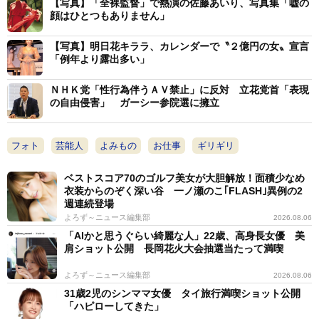
【写真】「全裸監督」で熱演の佐藤あいり、写真集「嘘の
顔はひとつもありません」
【写真】明日花キララ、カレンダーで〝２億円の女〟宣言
「例年より露出多い」
ＮＨＫ党「性行為伴うＡＶ禁止」に反対 立花党首「表現
の自由侵害」 ガーシー参院選に擁立
フォト
芸能人
よみもの
お仕事
ギリギリ
ベストスコア70のゴルフ美女が大胆解放！面積少なめ
衣装からのぞく深い谷 一ノ瀬のこ｢FLASH｣異例の2
週連続登場
よろず～ニュース編集部
2026.08.06
「AIかと思うぐらい綺麗な人」22歳、高身長女優 美
肩ショット公開 長岡花火大会抽選当たって満喫
よろず～ニュース編集部
2026.08.06
31歳2児のシンママ女優 タイ旅行満喫ショット公開
「ハピローしてきた」