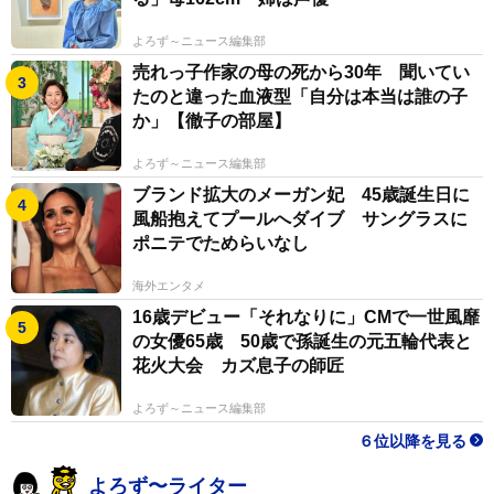
よろず～ニュース編集部
売れっ子作家の母の死から30年 聞いてい
たのと違った血液型「自分は本当は誰の子
か」【徹子の部屋】
よろず～ニュース編集部
ブランド拡大のメーガン妃 45歳誕生日に
風船抱えてプールへダイブ サングラスに
ポニテでためらいなし
海外エンタメ
16歳デビュー「それなりに」CMで一世風靡
の女優65歳 50歳で孫誕生の元五輪代表と
花火大会 カズ息子の師匠
よろず～ニュース編集部
６位以降を見る
よろず〜ライター