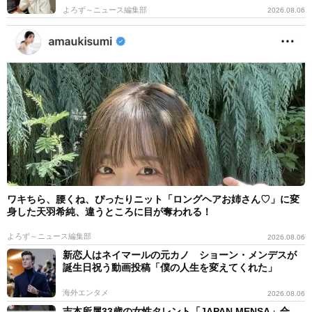
よろず～ニュース編集部
2026.08.06
ワキちら、腰くね、ぴったりニット「ロングヘアお姉さん♡」に変
身した天羽希純、違うところに目が奪われる！
よろず～ニュース編集部
2026.08.06
新恋人はネイマールの元カノ ショーン・メンデスが
誕生日祝う動画投稿「僕の人生を変えてくれた」
海外エンタメ
2026.08.06
吉本所属33歳の女性タレント「JAPAN MENSA」合