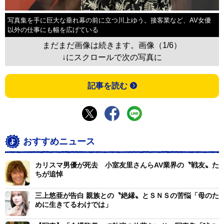
写真集を手に巨大な垂れ幕の前に立つ川上ゆう。接客業など、AV女優
以外の仕事にも幅を広げている
まだまだ画像は続きます。画像（1/6）
↓にスクロールで次の写真に
記事を読む
おすすめニュース
カリスマ男優が死去 小室友里さんらAV業界の〝戦友〟た
ちが追悼
三上悠亜が告白 親族との〝絶縁〟とＳＮＳの苦悩「母のた
めに生きてるわけでは」