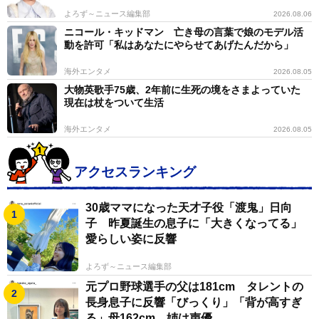
よろず～ニュース編集部
2026.08.06
ニコール・キッドマン 亡き母の言葉で娘のモデル活
動を許可「私はあなたにやらせてあげたんだから」
海外エンタメ
2026.08.05
大物英歌手75歳、2年前に生死の境をさまよっていた
現在は杖をついて生活
海外エンタメ
2026.08.05
アクセスランキング
30歳ママになった天才子役「渡鬼」日向
子 昨夏誕生の息子に「大きくなってる」
愛らしい姿に反響
よろず～ニュース編集部
元プロ野球選手の父は181cm タレントの
長身息子に反響「びっくり」「背が高すぎ
る」母162cm 姉は声優