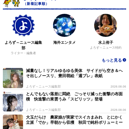
（新着記事順）
よろず～ニュース編集
海外エンタメ
水上侑子
部
よろず～ニュース特約
ライター・編集者
もっと見る
減量なし！リアルゆるゆる美体 サイドがら空き＆へ
そ出しノースリ、豊田萌絵「週プレ」表紙
よろず～ニュース編集部
2026.08.06
とんでもない落差に悶絶 ごっそり減った衝撃の布面
積 快進撃の東雲うみ「スピリッツ」登場
よろず～ニュース編集部
2026.08.06
大玉だらけ 農家娘が実家でスイカまみれ とにかく
立派「でか」早朝から収穫 秋田で純朴ボリューミー