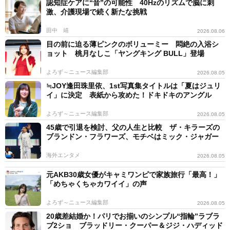
認知症ケアに“音”の可能性 40Hzのリズムで脳に刺
激、介護現場で続く新たな挑戦
田中 靖
2026.08.06
目の前に迫る薄ピンクのボリューミー 悶絶の入浴シ
ョット 桃月なしこ「ヤングキング BULL」登場
よろず～ニュース編集部
2026.08.05
≒JOY逢田珠里依、1st写真集タイトルは「夏はジュリ
イ」に決定 表紙から攻めた！ドキドキのアングル
よろず～ニュース編集部
2026.08.05
45歳で引退を検討、父の人生と比較 ザ・キラーズの
ブランドン・フラワーズ、モチベはミック・ジャガー
海外エンタメ
2026.08.05
元AKB30歳女優がキャミワンピで家族旅行「最高！」
「めちゃくちゃカワイイ」の声
よろず～ニュース編集部
2026.08.05
20歳差結婚か！パリでお揃いのシンプル“指輪”ラブラ
ブ2ショ ブラッドリー・クーパー＆ジジ・ハディッド