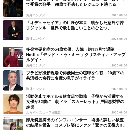
て受賞の歌手 96歳で死去したレジェンド演じる
海外エンタメ
2026.08.06
「オデュッセイア」の巨匠が本音 明かした意外な苦
手ジャンル「世界で最も難しいことのひとつ」
海外エンタメ
2026.08.06
多発性硬化症の54歳女優、入院→約4カ月で退院
Netflix「デッド・トゥ・ミー 」クリスティナ・アップ
ルゲイト
海外エンタメ
2026.08.06
ブラピが撮影現場で俳優同士の喧嘩を仲裁 20歳下の
共演者の奇行に名優の息子がイライラ
海外エンタメ
2026.08.06
活動休止でホテル＆飲食店で勤務 子役から活躍する
女優が32歳に 朝ドラ「スカーレット」戸田恵梨香の
妹役
よろず～ニュース編集部
2026.08.06
卵巣嚢腫摘出のインフルエンサー 術後の詳しい検査
の結果を報告 コスプレ姿にファン「驚きの回復力!!」