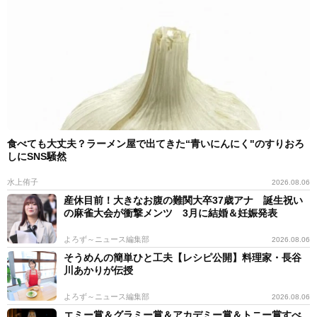
食べても大丈夫？ラーメン屋で出てきた“青いにんにく"のすりおろ
しにSNS騒然
水上侑子
2026.08.06
産休目前！大きなお腹の難関大卒37歳アナ 誕生祝い
の麻雀大会が衝撃メンツ 3月に結婚＆妊娠発表
よろず～ニュース編集部
2026.08.06
そうめんの簡単ひと工夫【レシピ公開】料理家・長谷
川あかりが伝授
よろず～ニュース編集部
2026.08.06
エミー賞＆グラミー賞＆アカデミー賞＆トニー賞すべ