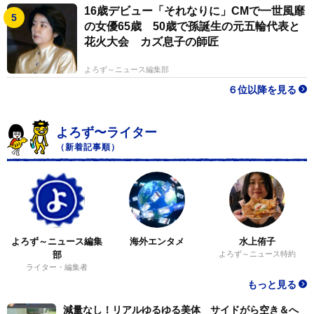
16歳デビュー「それなりに」CMで一世風靡
の女優65歳 50歳で孫誕生の元五輪代表と
花火大会 カズ息子の師匠
よろず～ニュース編集部
６位以降を見る
よろず〜ライター
（新着記事順）
よろず～ニュース編集
海外エンタメ
水上侑子
部
よろず～ニュース特約
ライター・編集者
もっと見る
減量なし！リアルゆるゆる美体 サイドがら空き＆へ