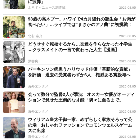
に疲弊」
よろず～ニュース調査班
2026.08.05
93歳の高木ブー、ハワイで4カ月遅れの誕生会「お肉が
食べたい」…ライブでは“まさかのアノ曲”に初挑戦！
北村 泰介
2026.08.05
どうせすぐ転校するから…友達を作らなかった小学生
→クラスメイトの一言で変わった人生【漫画】
夢書房
2026.08.05
パーキンソン病患うハリウッド俳優「革新的な貢献」
を評価 過去の受賞者わずか6人 権威ある賞授与へ
海外エンタメ
2026.08.05
会って数分で監督2人が撃沈 オスカー女優がオーディ
ションで見せた圧倒的な才能「隅々に至るまで」
海外エンタメ
2026.08.05
ウィリアム皇太子御一家、めずらしく家族そろって公
の場 おしゃれファッションでコモンウェルスゲーム
ズに出席
海外エンタメ
2026.08.05