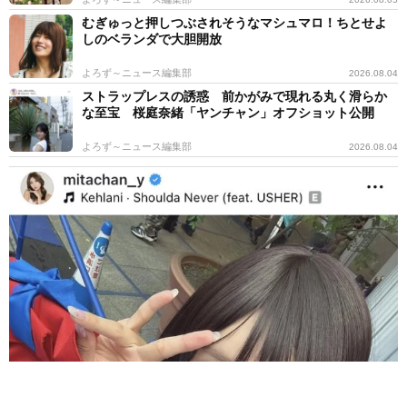
むぎゅっと押しつぶされそうなマシュマロ！ちとせよ
しのベランダで大胆開放
よろず～ニュース編集部
2026.08.04
ストラップレスの誘惑 前かがみで現れる丸く滑らか
な至宝 桜庭奈緒「ヤンチャン」オフショット公開
よろず～ニュース編集部
2026.08.04
軽トラ女子がコスプレで激変 双子出産タレントは28キロ減量でフ