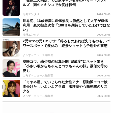
「健康上の問題」で公演キャンセルのハリー・スタイ
ルズ 雨のメキシコで今度は転倒
海外エンタメ
2026.08.06
世界初、16歳未満にSNS規制→依然として大半がSNS
利用 豪の担当次官「100％を期待していたわけではな
い」
海外エンタメ
2026.08.06
2児ママの元TBSアナ「得るものあれば失うものも」パ
ワースポットで夏休み 絶景ショットも予想外の事態
よろず～ニュース編集部
2026.08.06
柴咲コウ、幼少期の写真公開“完成度”にネット驚き
「小さい頃からちゃんとコウちゃんの顔」激似の母の
姿も
よろず～ニュース編集部
2026.08.06
「ミヤネ屋」でいじられた女性アナ 頸動脈エコー検
査受けた→いよいよアラ還 脳梗塞や心筋梗塞のリス
クを
よろず～ニュース編集部
2026.08.06