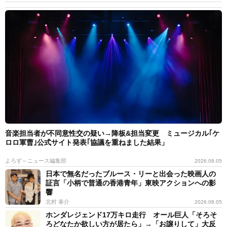
音楽担当者が不同意性交の疑い→降板&担当変更 ミュージカル｢ケ
ロロ軍曹｣公式サイト発表｢協議を重ねました結果」
よろず～ニュース編集部
2026.08.05
日本で無名だったブルース・リーと出会った映画人の
証言「小柄で普通の香港青年」東映アクションへの影
響
北村 泰介
2026.08.05
ホンダレジェンド17万キロ走行 オール巨人「そろそ
ろどなたか欲しい方が居たら」→「お譲りして」大反