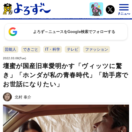
よろず～ニュースをGoogle検索でフォローする
芸能人
できごと
IT・科学
テレビ
ファッション
2022.03.08(Tue)
壇蜜が国産旧車愛明かす「ヴィッツに驚
き」「ホンダが私の青春時代」「助手席で
お世話になりたい」
北村 泰介