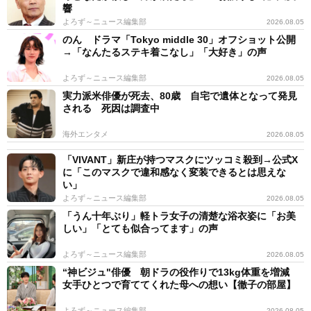
響
よろず～ニュース編集部
2026.08.05
のん ドラマ「Tokyo middle 30」オフショット公開
→「なんたるステキ着こなし」「大好き」の声
よろず～ニュース編集部
2026.08.05
実力派米俳優が死去、80歳 自宅で遺体となって発見
される 死因は調査中
海外エンタメ
2026.08.05
「VIVANT」新庄が持つマスクにツッコミ殺到→公式X
に「このマスクで違和感なく変装できるとは思えな
い」
よろず～ニュース編集部
2026.08.05
「うん十年ぶり」軽トラ女子の清楚な浴衣姿に「お美
しい」「とても似合ってます」の声
よろず～ニュース編集部
2026.08.05
“神ビジュ"俳優 朝ドラの役作りで13kg体重を増減
女手ひとつで育ててくれた母への想い【徹子の部屋】
よろず～ニュース編集部
2026.08.05