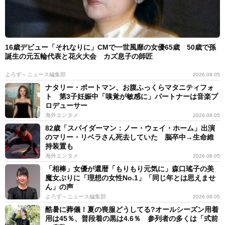
16歳デビュー「それなりに」CMで一世風靡の女優65歳 50歳で孫
誕生の元五輪代表と花火大会 カズ息子の師匠
よろず～ニュース編集部
2026.08.05
ナタリー・ポートマン、お腹ふっくらマタニティフォ
ト 第3子妊娠中「嗅覚が敏感に」パートナーは音楽プ
ロデューサー
海外エンタメ
2026.08.05
82歳「スパイダーマン：ノー・ウェイ・ホーム」出演
のマリー・リベラさん死去していた 脳卒中→生命維
持装置も
海外エンタメ
2026.08.05
「相棒」女優が還暦「もりもり元気に」森口瑤子の美
魔女ぶりに「理想の女性No.1」「同じ年とは思えませ
ん」の声
よろず～ニュース編集部
2026.08.05
酷暑に葬儀！夏の喪服どうしてる?オールシーズン用着
用は45％、普段着の黒は4.6％ 参列者の多くは「式前