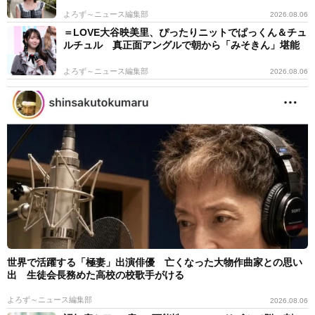
よろず～ニュース編集部
2026.08.06
＝LOVE大谷映美里、ぴったりニットでぱっくん＆チュ
ルチュル 真正面アングルで朝から「みそきん」堪能
よろず～ニュース編集部
2026.08.06
世界で活躍する「極妻」出演俳優 亡くなった大物作曲家との思い
出 生徒会長務めた高校の校歌手がける
よろず～ニュース編集部
2026.08.06