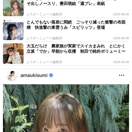
そ出しノースリ、豊田萌絵「週プレ」表紙
よろず～ニュース編集部
2026.08.06
とんでもない落差に悶絶 ごっそり減った衝撃の布面
積 快進撃の東雲うみ「スピリッツ」登場
よろず～ニュース編集部
2026.08.06
大玉だらけ 農家娘が実家でスイカまみれ とにかく
立派「でか」早朝から収穫 秋田で純朴ボリューミー
よろず～ニュース編集部
2026.08.06