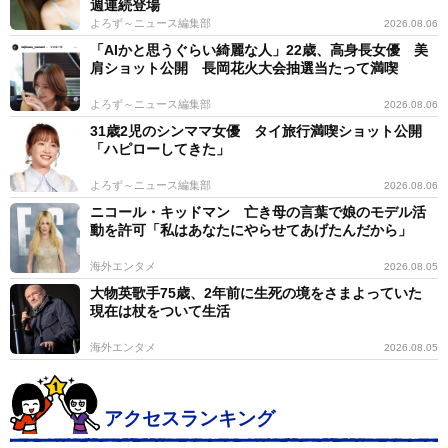
週連続登場
よろず～ニュース編集部
2026.08.06
「AIかと思うぐらい綺麗な人」22歳、高身長女優 美
肩ショット公開 長岡花火大会抽選当たって満喫
よろず～ニュース編集部
2026.08.06
31歳2児のシンママ女優 タイ旅行満喫ショット公開
「ハピローしてきた」
よろず～ニュース編集部
2026.08.06
ニコール・キッドマン 亡き母の言葉で娘のモデル活
動を許可「私はあなたにやらせてあげたんだから」
海外エンタメ
2026.08.05
大物英歌手75歳、2年前に生死の境をさまよっていた
現在は杖をついて生活
海外エンタメ
2026.08.05
アクセスランキング