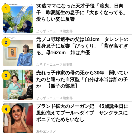
30歳ママになった天才子役「渡鬼」日向
子 昨夏誕生の息子に「大きくなってる」
愛らしい姿に反響
よろず～ニュース編集部
元プロ野球選手の父は181cm タレントの
長身息子に反響「びっくり」「背が高すぎ
る」母162cm 姉は声優
よろず～ニュース編集部
売れっ子作家の母の死から30年 聞いてい
たのと違った血液型「自分は本当は誰の子
か」【徹子の部屋】
よろず～ニュース編集部
ブランド拡大のメーガン妃 45歳誕生日に
風船抱えてプールへダイブ サングラスに
ポニテでためらいなし
海外エンタメ