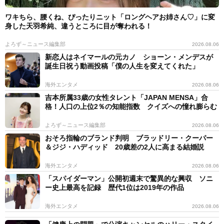
ワキちら、腰くね、ぴったりニット「ロングヘアお姉さん♡」に変
身した天羽希純、違うところに目が奪われる！
よろず～ニュース編集部
2026.08.06
新恋人はネイマールの元カノ ショーン・メンデスが
誕生日祝う動画投稿「僕の人生を変えてくれた」
海外エンタメ
2026.08.06
吉本所属33歳の女性タレント「JAPAN MENSA」合
格！人口の上位2％の知能指数 クイズへの憧れ膨らむ
よろず～ニュース編集部
2026.08.06
おそろ指輪のブランド判明 ブラッドリー・クーパー
＆ジジ・ハディッド 20歳差の2人に高まる結婚説
海外エンタメ
2026.08.06
「スパイダーマン」公開初週末で驚異的な興収 ソニ
ー史上最高を記録 歴代1位は2019年の作品
海外エンタメ
2026.08.06