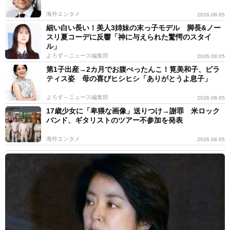
海外エンタメ
2026.08.05
細い白い長い！美人3姉妹の末っ子モデル 脚長&ノー
スリ夏コーデに反響「神に与えられた驚愕のスタイ
ル」
よろず～ニュース編集部
2026.08.05
第1子出産→2カ月でお腹ぺったんこ！筧美和子、ピラ
ティス姿 母の喜びヒシヒシ「ありがとうよ息子」
よろず～ニュース編集部
2026.08.05
17歳少女に「卑猥な画像」送りつけ→謝罪 米ロック
バンド、ギタリストのツアー不参加を発表
海外エンタメ
2026.08.05