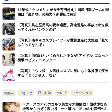
73年式「ケンメリ」が８千万円超え！国産旧車ブームの理
由は「生き物」の魅力？新番組で紹介
【写真】具志堅用高の愛車遍歴、高速道路の事故で命を救
ってくれたベンツとの絆
【写真】痛車＆コスプレイヤーが世界遺産に大集結「見て
もらってなんぼ」
【写真】｢家畜｣といじめられた少女が｢アイドル｣になった
衝撃のビフォーアフター
【写真】「ウマ娘」人気はコスプレ界にも！体操服で疾走
する「とうかさん」など
芸能人
できごと
IT・科学
テレビ
ファッション
ベストスコア70のゴルフ美女が大胆解放！面積少なめ
衣装からのぞく深い谷 一ノ瀬のこ｢FLASH｣異例の2