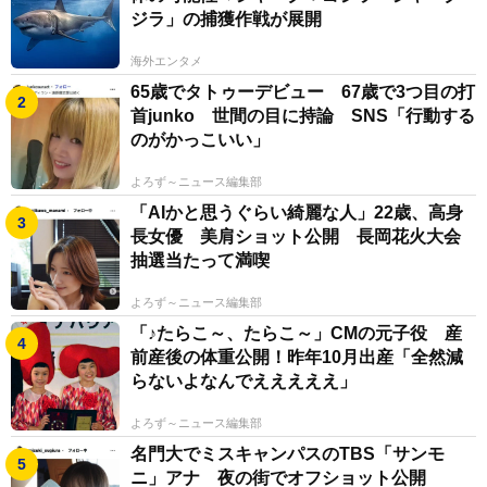
ジラ」の捕獲作戦が展開
海外エンタメ
65歳でタトゥーデビュー 67歳で3つ目の打
首junko 世間の目に持論 SNS「行動する
のがかっこいい」
よろず～ニュース編集部
「AIかと思うぐらい綺麗な人」22歳、高身
長女優 美肩ショット公開 長岡花火大会
抽選当たって満喫
よろず～ニュース編集部
「♪たらこ～、たらこ～」CMの元子役 産
前産後の体重公開！昨年10月出産「全然減
らないよなんでえええええ」
よろず～ニュース編集部
名門大でミスキャンパスのTBS「サンモ
ニ」アナ 夜の街でオフショット公開