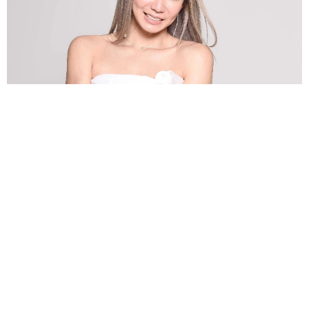
第2子妊娠中の倖田來未 夏のネイルを公開「ぷくぷくフルーツやプ
ールの水滴とか」→「夏全開で素敵」の声
よろず～ニュース編集部
2026.08.07
バグパイプでエイリアン撃退!?月面データセンターへ
の音楽送信計画が進行中 英バンドが明かす
海外科学
2026.08.07
父は超大物の2世米俳優 共演者を強く非難「正しいこ
とをしろってこと」
海外エンタメ
2026.08.07
悲劇を乗り越え芸能界のロイヤルファミリー 寿美花
代さんを追悼【徹子の部屋】