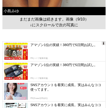
小島みゆ
まだまだ画像は続きます。画像（9/10）
↓にスクロールで次の写真に
アマゾン1位の実績！380円で5日間お試し。
Ads
by
PR(ハーブ健康本舗)
logly
アマゾン1位の実績！380円で5日間お試し。
PR(ハーブ健康本舗)
SNSアカウントを着実に成長。実はみんなココ
使ってます。
PR(Dreaw合同会社)
SNSアカウントを着実に成長。実はみんなココ