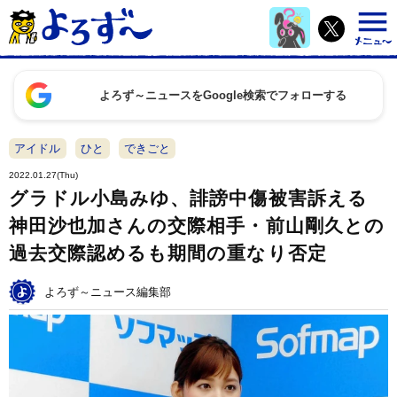
よろず～ニュースをGoogle検索でフォローする
アイドル
ひと
できごと
2022.01.27(Thu)
グラドル小島みゆ、誹謗中傷被害訴える
神田沙也加さんの交際相手・前山剛久との
過去交際認めるも期間の重なり否定
よろず～ニュース編集部