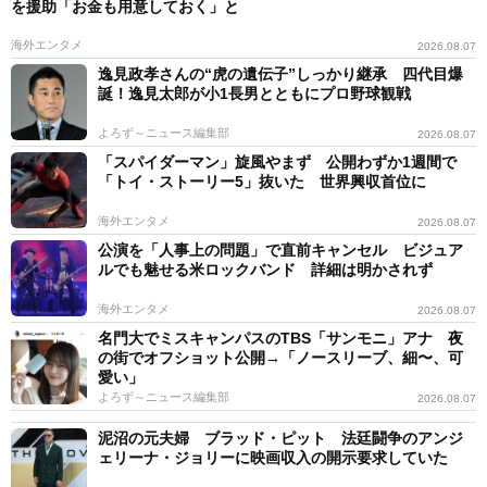
を援助「お金も用意しておく」と
海外エンタメ
2026.08.07
逸見政孝さんの“虎の遺伝子”しっかり継承 四代目爆
誕！逸見太郎が小1長男とともにプロ野球観戦
よろず～ニュース編集部
2026.08.07
「スパイダーマン」旋風やまず 公開わずか1週間で
「トイ・ストーリー5」抜いた 世界興収首位に
海外エンタメ
2026.08.07
公演を「人事上の問題」で直前キャンセル ビジュア
ルでも魅せる米ロックバンド 詳細は明かされず
海外エンタメ
2026.08.07
名門大でミスキャンパスのTBS「サンモニ」アナ 夜
の街でオフショット公開→「ノースリーブ、細〜、可
愛い」
よろず～ニュース編集部
2026.08.07
泥沼の元夫婦 ブラッド・ピット 法廷闘争のアンジ
ェリーナ・ジョリーに映画収入の開示要求していた