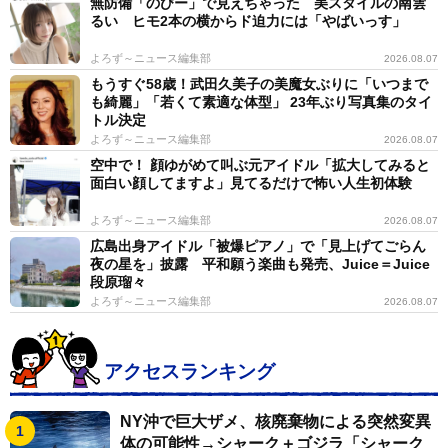
無防備「のびー」で見えちゃった 美スタイルの南雲
るい ヒモ2本の横からド迫力には「やばいっす」
よろず～ニュース編集部
2026.08.07
もうすぐ58歳！武田久美子の美魔女ぶりに「いつまで
も綺麗」「若くて素適な体型」 23年ぶり写真集のタイ
トル決定
よろず～ニュース編集部
2026.08.07
空中で！ 顔ゆがめて叫ぶ元アイドル「拡大してみると
面白い顔してますよ」見てるだけで怖い人生初体験
よろず～ニュース編集部
2026.08.07
広島出身アイドル「被爆ピアノ」で「見上げてごらん
夜の星を」披露 平和願う楽曲も発売、Juice＝Juice
段原瑠々
よろず～ニュース編集部
2026.08.07
アクセスランキング
NY沖で巨大ザメ、核廃棄物による突然変異
体の可能性→シャーク＋ゴジラ「シャーク