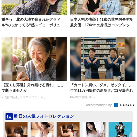
重そう 北の大地で育まれたグラド
日本人初の快挙！41歳の世界的モデル
ル“のっかってる”感スゴっ ボリュー
兼女優 176cmの身長はコンプレック
ミー連発「ア...
スだっ...
【宝くじ落選】外れ続ける流れ、ここ
『カートン買い、ダメ。ゼッタイ。』
で断ちませんか
年間11万円節約の新型タバコが爆売れ
PR(合同会社デジタルファーム )
PR(株式会社HAL)
Recommended by
昨日の人気フォトセレクション