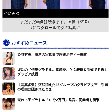
小島みゆ
まだまだ画像は続きます。画像（3/10）
↓にスクロールで次の写真に
おすすめニュース
染谷有香、決意の写真集で超抜ボディー披露
復活の〝伝説グラドル〟篠崎愛、ＹＣ表紙＆巻頭でド迫力
グラビア披露
【写真多数】突然消えた48グループのグラビア女王 引退
の理由は隠されたまま
売れっ子グラドル「10分2万円」発言に同業者も衝撃