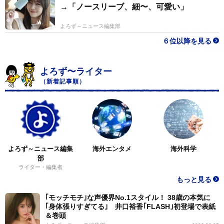
→「ノースリーブ、細〜、可愛い」
よろず～ニュース編集部
６位以降を見る
よろず〜ライター
（新着記事順）
よろず～ニュース編集
海外エンタメ
海外科学
部
ライター・編集者
もっと見る
｢モッチモチ｣な声優界No.1スタイル！ 38歳の本気に
｢身体張りすぎてる｣ 井口裕香｢FLASH｣初登場で表紙
＆巻頭