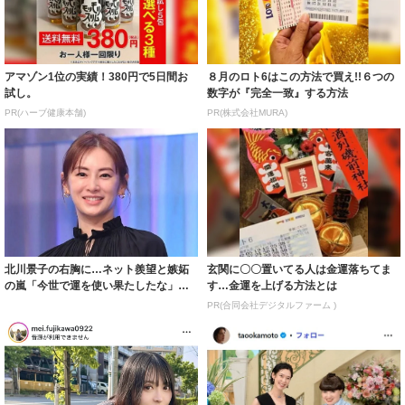
アマゾン1位の実績！380円で5日間お
８月のロト6はこの方法で買え!!６つの
試し。
数字が『完全一致』する方法
PR(ハーブ健康本舗)
PR(株式会社MURA)
北川景子の右胸に…ネット羨望と嫉妬
玄関に〇〇置いてる人は金運落ちてま
の嵐「今世で運を使い果たしたな」
す…金運を上げる方法とは
「ガッツリ行っ...
PR(合同会社デジタルファーム )