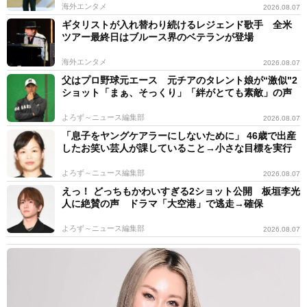
海外エンタメ
2026.08.07
ギタリストが入れ替わり続けるレジェンド歌手 全米
ツアー最終日はブルース界のベテランが登場
海外エンタメ
2026.08.07
父はプロ野球元エース 元チアのタレント娘が“激似"2
ショット「まぁ、そっくり」「絆がとても素敵」の声
よろず～ニュース編集部
2026.08.07
「息子をヤングケアラーにしないために」 46歳で出産
したお笑い芸人が課していること→小さな目標を実行
よろず～ニュース編集部
2026.08.07
えっ！ どっちもかわいすぎる2ショット公開 板垣李光
人に絶賛の声 ドラマ「大空港」で逃走→確保
よろず～ニュース編集部
2026.08.07