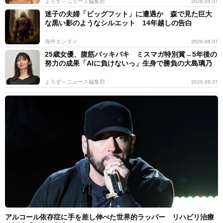
よろず～ニュース編集部
2026.08.07
迷子の夫婦「ビッグフット」に遭遇か 森で見た巨大
な黒い影のようなシルエット 14年越しの告白
海外エンタメ
2026.08.07
25歳女優、腹筋バッキバキ ミスマガ特別賞→5年後の
努力の成果「AIに負けないっ」生身で勝負の大島璃乃
よろず～ニュース編集部
2026.08.07
アルコール依存症に手を差し伸べた世界的ラッパー リハビリ治療