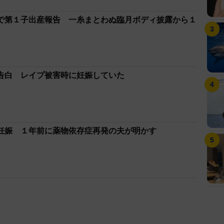
で第１子出産報告 一糸まとわぬ臨月ボディ披露から１
告白 レイプ被害時に妊娠していた
妊娠 １年前に薬物依存症再発の夫が明かす