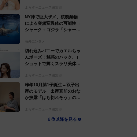
名アパレルブランド
よろず～ニュース編集部
NY沖で巨大ザメ、核廃棄物
による突然変異体の可能性→
シャーク＋ゴジラ「シャーク
ジラ」の捕獲作戦が展開
海外エンタメ
切れ込みバニーでカエルちゃ
んポーズ！魅惑のバック、T
ショットで輝くスラリ美体
斎藤恭代「週プレ」登場
よろず～ニュース編集部
昨年10月第1子誕生→双子出
産のモデル 出産直前のおな
か披露「はち切れそう」の
声 帝王切開で大量出血も
よろず～ニュース編集部
６位以降を見る