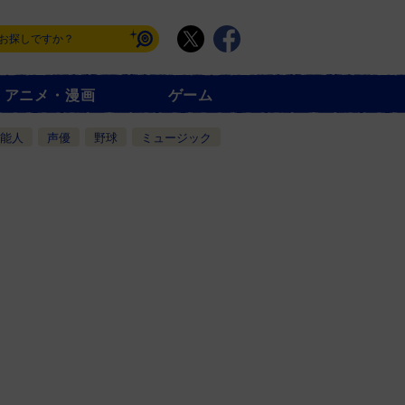
アニメ・漫画
ゲーム
能人
声優
野球
ミュージック