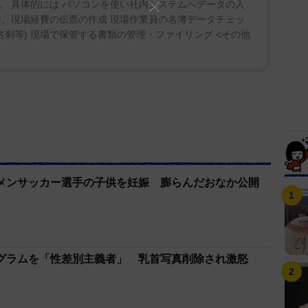
。 具体的には パソコンを使い社内システムへデータの入
書、現場経費の伝票の作成 現場作業員の名簿データチェッ
名刺等) 現場で保管する書類の管理・ファイリング <その他
メンサッカー選手の子供を妊娠 膨らんだおなか公開
グラムを「性差別主義者」 乳首写真削除され激怒