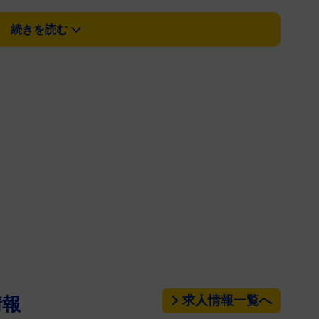
している様々な努力を明かした。
続きを読む
投稿で、オリヴィアはこう綴っている。「母乳育児
り出ない場合はね」「８週間が過ぎ、私は数えきれな
チ、ハーブチンキをとったし、２人の母乳コンサルタ
、とても、大変」
ンの上に寝ている子犬の写真を投稿、「少なくと
ンをうまく使っているわ」と話している。
達を対象とした投票で「全てのサプリやお茶、ハー
ママはいる？」と質問、回答者の半分以上が同様に苦
求人情報一覧へ
情報