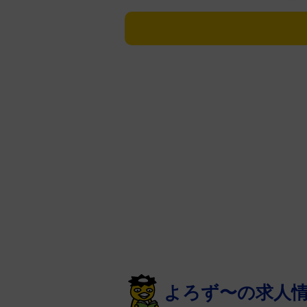
リヴィアが、母乳を増やすために
インスタグラム・ストーリーへの
はすっごく大変。特に母乳があま
いほどのビタミンやお茶、トロー
ントの助けも借りた。母乳育児は
また別の投稿では、授乳クッショ
も、誰かさんは私の授乳クッショ
そんなオリヴィアは、フォロワー
ブチンキを飲んでも母乳が出ない
労していると答えていた。
よろず〜の求人