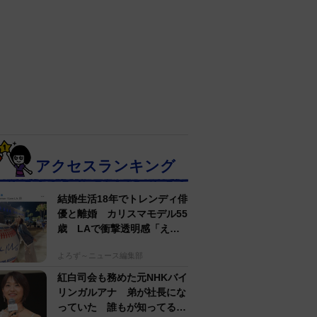
アクセスランキング
結婚生活18年でトレンディ俳
優と離婚 カリスマモデル55
歳 LAで衝撃透明感「えっ
若い〜びっくり」
よろず～ニュース編集部
紅白司会も務めた元NHKバイ
リンガルアナ 弟が社長にな
っていた 誰もが知ってる有