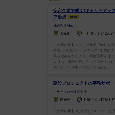
安定企業で働く!キャリアアップ
ア形成
NEW
株式会社Atech
大阪府
正社員：月給25万4,
【仕事内容】コツコツ作業で会社を裏
募集 会社のバックオフィス(管理部
務を進められるよう、事務作業を通じ
よりも、誰かの役に立つサポート役が好
手メンバーが中心となって活躍し...
建設プロジェクトの事務サポ
トライアロー株式会社
愛知県
派遣社員：時給1,3
【仕事内容】<お仕事について> ・お