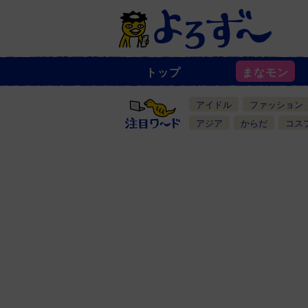
トップ
まなモン
ニ
ュ
ー
アイドル
ファッション
ス
一
アジア
からだ
コス
覧