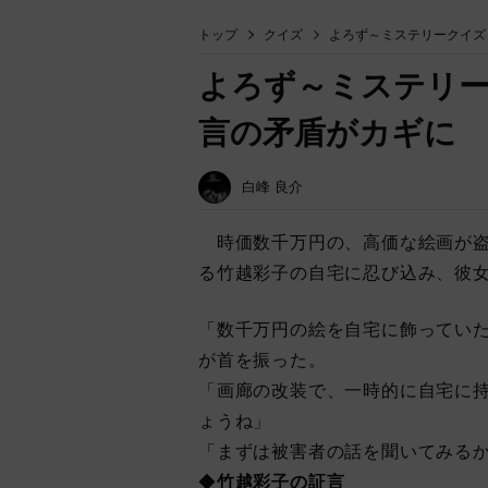
トップ
クイズ
よろず～ミステリークイズ
よろず～ミステリー
言の矛盾がカギに #
白峰 良介
時価数千万円の、高価な絵画が盗
る竹越彩子の自宅に忍び込み、彼
「数千万円の絵を自宅に飾ってい
が首を振った。
「画廊の改装で、一時的に自宅に
ょうね」
「まずは被害者の話を聞いてみる
◆
竹越彩子の証言