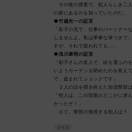
その後の捜査で、犯人らしき二人
の家にあるのを知っていたのだ。
◆
竹越光一の証言
「彩子の兄で、仕事のパートナー
しませんよ。私は華奢な体つきで
すが、それで疑われても…」
◆
浅川康明の証言
「彩子さんの友人で、絵を運ぶの
いようカーテンを閉めたのを覚え
で、盗まれてショックです」
２人の話を聞き終えた加茂警部は
「犯人は、この部屋のどこかに潜
かったぞ！」
さて、警部の推理する犯人は？
クイズ