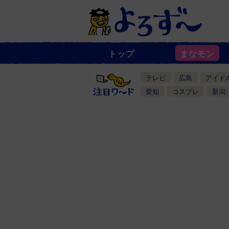
トップ
まなモン
ニ
ュ
ー
テレビ
広島
アイド
ス
一
愛知
コスプレ
新潟
覧