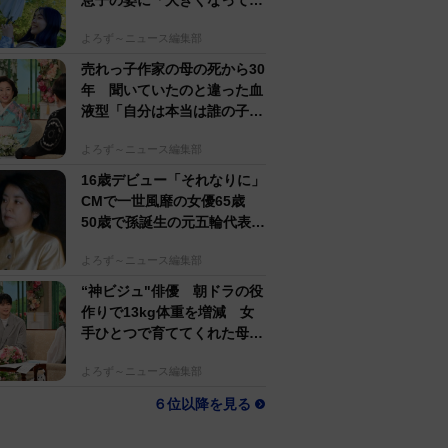
息子の姿に「大きくなって
る」愛らしい姿に反響
よろず～ニュース編集部
売れっ子作家の母の死から30
年 聞いていたのと違った血
液型「自分は本当は誰の子
か」【徹子の部屋】
よろず～ニュース編集部
16歳デビュー「それなりに」
CMで一世風靡の女優65歳
50歳で孫誕生の元五輪代表と
花火大会 カズ息子の師匠
よろず～ニュース編集部
“神ビジュ"俳優 朝ドラの役
作りで13kg体重を増減 女
手ひとつで育ててくれた母へ
の想い【徹子の部屋】
よろず～ニュース編集部
６位以降を見る