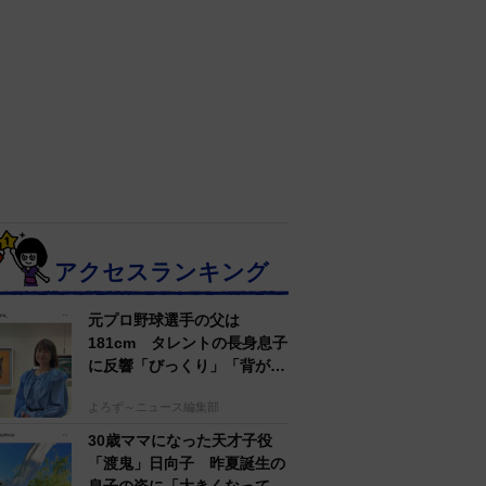
アクセスランキング
元プロ野球選手の父は
181cm タレントの長身息子
に反響「びっくり」「背が高
すぎる」母162cm 姉は声優
よろず～ニュース編集部
30歳ママになった天才子役
「渡鬼」日向子 昨夏誕生の