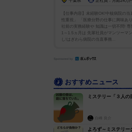
千葉県
正社員：月給24万
【仕事内容】未経験OK!中核病院の
性重視」 「医療分野の仕事に興味あ
社前の実務経験や 知識は一切不問! 
1～1.5ヵ月は 先輩社員がマンツーマ
し!はぎわら病院の当直事務...
Sponsored by
おすすめニュース
ミステリー「３人の
白峰 良介
よろず～ミステリー