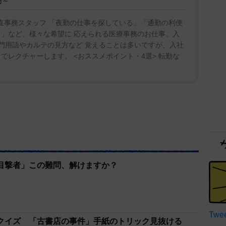
円～
当直事務スタッフ 「夜勤の仕事を探している」「通勤の利便
り」など、様々な希望に 応えられる医療事務のお仕事。入
専門用語やカルテの見方など 覚えることは多いですが、入社
ンでレクチャーします。 <おススメポイント・4選> 転勤な
目撃者」この難問、解けますか？
Twee
クイズ 「古書店の事件」手紙のトリック見抜ける