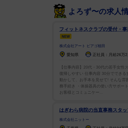
よろず〜の求人
フィットネスクラブの受付・事
NEW
株式会社アート ピアゴ植田
愛知県
正社員：月給26万2,
【仕事内容】20代・30代の若手女性
復帰しやすい 仕事内容 30分ででき
動かして、お手本を見せて! そんな雰
務手続き ・体操器具の使い方サポート
お客様とコミュニケー...
はぎわら病院の当直事務スタ
株式会社ニットー