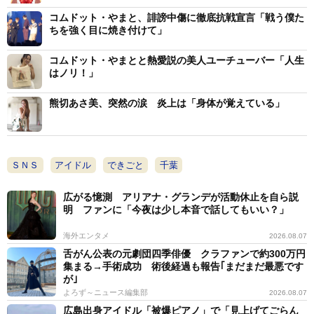
ュースの取材に応じ、増田議員のツイッター発言につい
コムドット・やまと、誹謗中傷に徹底抗戦宣言「戦う僕た
て言及「責任感がないのかなと。千葉県警の責任とする
ちを強く目に焼き付けて」
のであれば、抗議の文章の意味は何だったのか、なおさ
コムドット・やまとと熱愛説の美人ユーチューバー「人生
ら答えるべきではないかと思います」と失望感を示し
はノリ！」
た。
熊切あさ美、突然の涙 炎上は「身体が覚えている」
削除後も千葉県警松戸署とは連絡を取り合っており、
「削除されて、それで終わってしまうのは嫌だと話して
います。次は戸定梨香が警察官の格好でＰＲするの動画
ＳＮＳ
アイドル
できごと
千葉
を掲載予定だったのですが、それも続行できないのか
広がる憶測 アリアナ・グランデが活動休止を自ら説
と…。松戸署さんも『落ち着いたら』としつつも「今の
明 ファンに「今夜は少し本音で話してもいい？」
段階で約束はできない』としておられます」と明かし
海外エンタメ
た。
2026.08.07
舌がん公表の元劇団四季俳優 クラファンで約300万円
集まる→手術成功 術後経過も報告｢まだまだ最悪です
その上で、戸定梨香の松戸市内での活動が滞る事への
が｣
懸念も吐露。「松戸市さんとのコラボとかがやりにくく
よろず～ニュース編集部
2026.08.07
広島出身アイドル「被爆ピアノ」で「見上げてごらん
なるとしたら残念です」とし、議連に対しては「争う形