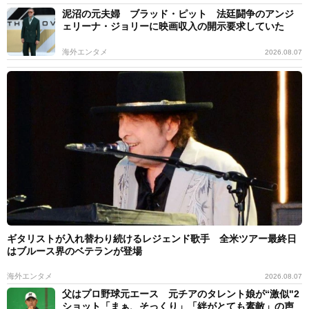
泥沼の元夫婦 ブラッド・ピット 法廷闘争のアンジ
ェリーナ・ジョリーに映画収入の開示要求していた
海外エンタメ
2026.08.07
ギタリストが入れ替わり続けるレジェンド歌手 全米ツアー最終日
はブルース界のベテランが登場
海外エンタメ
2026.08.07
父はプロ野球元エース 元チアのタレント娘が“激似"2
ショット「まぁ、そっくり」「絆がとても素敵」の声