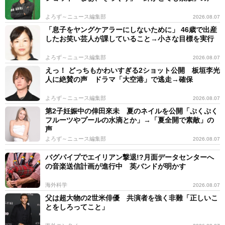
よろず～ニュース編集部
2026.08.07
「息子をヤングケアラーにしないために」 46歳で出産
したお笑い芸人が課していること→小さな目標を実行
よろず～ニュース編集部
2026.08.07
えっ！ どっちもかわいすぎる2ショット公開 板垣李光
人に絶賛の声 ドラマ「大空港」で逃走→確保
よろず～ニュース編集部
2026.08.07
第2子妊娠中の倖田來未 夏のネイルを公開「ぷくぷく
フルーツやプールの水滴とか」→「夏全開で素敵」の
声
よろず～ニュース編集部
2026.08.07
バグパイプでエイリアン撃退!?月面データセンターへ
の音楽送信計画が進行中 英バンドが明かす
海外科学
2026.08.07
父は超大物の2世米俳優 共演者を強く非難「正しいこ
とをしろってこと」