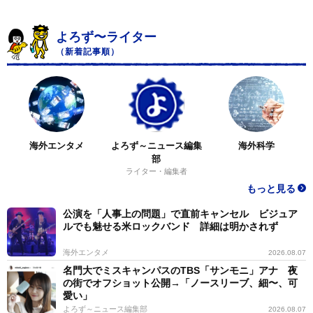
よろず〜ライター
（新着記事順）
海外エンタメ
よろず～ニュース編集
海外科学
部
ライター・編集者
もっと見る
公演を「人事上の問題」で直前キャンセル ビジュア
ルでも魅せる米ロックバンド 詳細は明かされず
海外エンタメ
2026.08.07
名門大でミスキャンパスのTBS「サンモニ」アナ 夜
の街でオフショット公開→「ノースリーブ、細〜、可
愛い」
よろず～ニュース編集部
2026.08.07