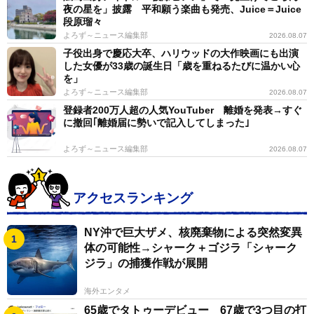
夜の星を」披露 平和願う楽曲も発売、Juice＝Juice
ではなく、なんとか違う形で解決していけないかと考え
段原瑠々
よろず～ニュース編集部
2026.08.07
ています」と話した。
子役出身で慶応大卒、ハリウッドの大作映画にも出演
した女優が33歳の誕生日「歳を重ねるたびに温かい心
を」
よろず～ニュース編集部
2026.08.07
登録者200万人超の人気YouTuber 離婚を発表→すぐ
に撤回｢離婚届に勢いで記入してしまった｣
よろず～ニュース編集部
2026.08.07
アクセスランキング
NY沖で巨大ザメ、核廃棄物による突然変異
体の可能性→シャーク＋ゴジラ「シャーク
ジラ」の捕獲作戦が展開
海外エンタメ
65歳でタトゥーデビュー 67歳で3つ目の打