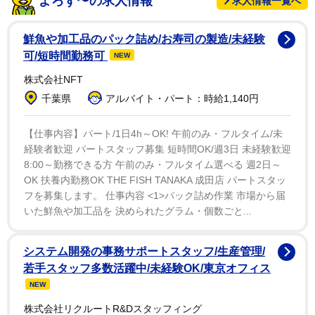
よろず〜の求人情報
求人情報一覧へ
「要望をいただいたのは事実です」と回答。「今回の啓
発動画は、コロナ禍で対面での啓発教育が実施困難な状
鮮魚や加工品のパック詰め/お寿司の製造/未経験
況下において、自転車の安全利用を呼び掛けるためのも
可/短時間勤務可
NEW
の」と趣旨を説明した上で、「本来の目的と異なる意図
株式会社NFT
でとらえられることへの懸念や、動画の掲載期間が今月
千葉県
アルバイト・パート：時給1,140円
１７日で終了する予定だったことなどから県警内で検討
した結果、削除することを決めました」とし、同議連の
【仕事内容】パート/1日4h～OK! 午前のみ・フルタイム/未
経験者歓迎 パートスタッフ募集 短時間OK/週3日 未経験歓迎
主張を受け入れたものではないとした。
8:00～勤務できる方 午前のみ・フルタイム選べる 週2日～
OK 扶養内勤務OK THE FISH TANAKA 成田店 パートスタッ
その上で、戸定梨香については「性的なものであると
フを募集します。 仕事内容 <1>パック詰め作業 市場から届
か、女児を性的な対象としたというキャラクターである
いた鮮魚や加工品を 決められたグラム・個数ごと...
とか、そういう意図があるとは思っておりません。不適
切ではないと判断しております」とし、キャラクター自
システム開発の事務サポートスタッフ/生産管理/
体に問題はないとの見解を表明。「賛否双方のご意見を
若手スタッフ多数活躍中/未経験OK/東京オフィス
いただいています。フェミニストとされる方からも『性
NEW
的だとは思わない』というご意見がありました」と明か
株式会社リクルートR&Dスタッフィング