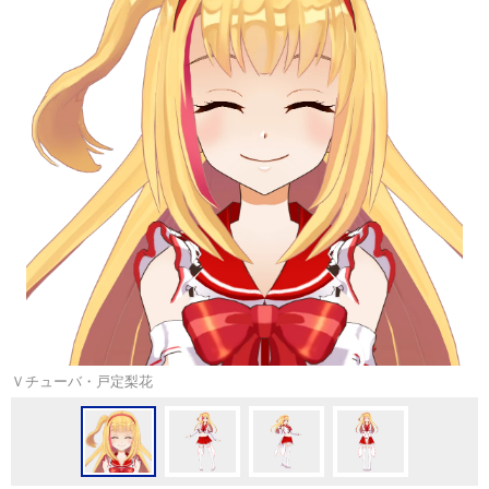
Ｖチューバ・戸定梨花