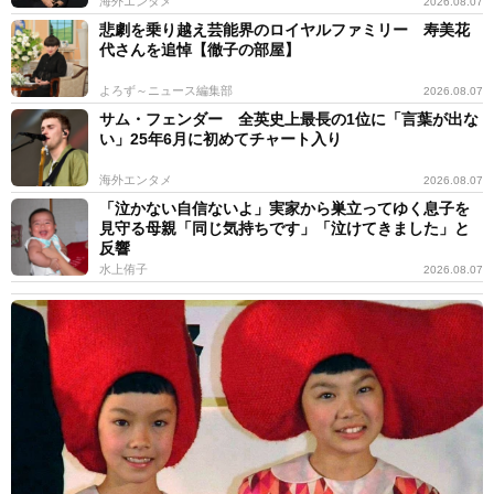
海外エンタメ
2026.08.07
悲劇を乗り越え芸能界のロイヤルファミリー 寿美花
代さんを追悼【徹子の部屋】
よろず～ニュース編集部
2026.08.07
サム・フェンダー 全英史上最長の1位に「言葉が出な
い」25年6月に初めてチャート入り
海外エンタメ
2026.08.07
「泣かない自信ないよ」実家から巣立ってゆく息子を
見守る母親「同じ気持ちです」「泣けてきました」と
反響
水上侑子
2026.08.07