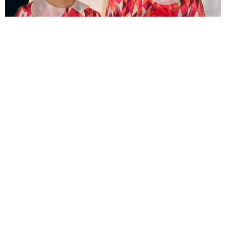
「♪たらこ～、たらこ～」CMの元子役 産前産後の体重公開！昨年
10月出産「全然減らないよなんでえええええ」
よろず～ニュース編集部
2026.08.07
汚ったないヨレヨレ男→よく見るとイケメンだった!?
世界一周中に3度も再会、ジョージアの“記憶無し"夜か
ら結婚へ！【新婚さん】
よろず～ニュース編集部
2026.08.07
減量なし！リアルゆるゆる美体 サイドがら空き＆へ
そ出しノースリ、豊田萌絵「週プレ」表紙
よろず～ニュース編集部
2026.08.06
ベストスコア70のゴルフ美女が大胆解放！面積少なめ
衣装からのぞく深い谷 一ノ瀬のこ｢FLASH｣異例の2
週連続登場
よろず～ニュース編集部
2026.08.06
大玉だらけ 農家娘が実家でスイカまみれ とにかく
立派「でか」早朝から収穫 秋田で純朴ボリューミー
よろず～ニュース編集部
2026.08.06