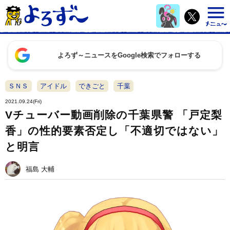
よろず～ニュースをGoogle検索でフォローする
ＳＮＳ
アイドル
できごと
千葉
2021.09.24(Fri)
Vチューバー動画削除の千葉県警 「戸定梨
香」の性的要素否定し「不適切ではない」
と明言
福島 大輔