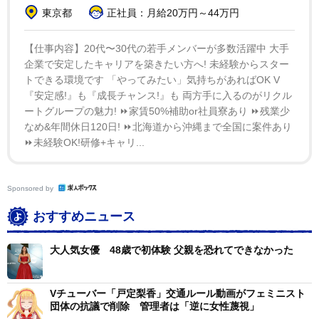
した。
東京都
正社員：月給20万円～44万円
同件に関して、全国フェミニスト議連の行動に反対す
【仕事内容】20代〜30代の若手メンバーが多数活躍中 大手
企業で安定したキャリアを築きたい方へ! 未経験からスター
る「全国フェミニスト議員連盟宛抗議と公開質問状」も
トできる環境です 「やってみたい」気持ちがあればOK V
発生。２４日時点で６万件以上の署名が集まった。同議
『安定感!』も『成長チャンス!』も 両方手に入るのがリクル
連は公式サイトで「提出した文書は、公的機関としての
ートグループの魅力! ⏩家賃50%補助or社員寮あり ⏩残業少
認識を問うたものです。当該動画の掲載も、削除も、と
なめ&年間休日120日! ⏩北海道から沖縄まで全国に案件あり
⏩未経験OK!研修+キャリ...
もに千葉県警によるものです」と、千葉県警の判断であ
ることを強調。議連の共同代表である松戸市議の増田か
おる氏は２０日、自身のツイッターで「皆さん、議員に
Sponsored by
どれだけの力がおありとお思いか知らないですけど、ま
おすすめニュース
さか地方議員が警察に圧力かけて動画削除？できるはず
ないでしょう」と反発していた。
大人気女優 48歳で初体験 父親を恐れてできなかった
戸定梨香を管理する「Ａｒｔ Ｓｔｏｎｅ Ｅｎｔｅ
Vチューバー「戸定梨香」交通ルール動画がフェミニスト
ｒｔａｉｎｍｅｎｔ」代表の板倉節子氏は、よろず～ニ
団体の抗議で削除 管理者は「逆に女性蔑視」