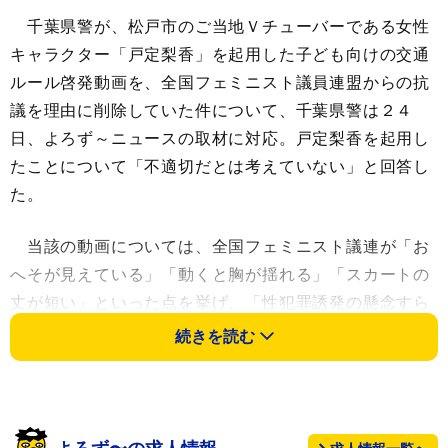
千葉県警が、松戸市のご当地Ｖチューバーである女性
キャラクター「戸定梨香」を起用した子ども向けの交通
ルール啓発動画を、全国フェミニスト議員連盟からの抗
議を理由に削除していた件について、千葉県警は２４
日、よろず～ニュースの取材に対応。戸定梨香を起用し
たことについて「不適切だとは考えていない」と回答し
た。
当該の動画については、全国フェミニスト議連が「お
へそが見えている」「動くと胸が揺れる」「スカートの
丈が短い」といった点を挙げ、「性犯罪誘発の懸念すら
感じさせる」などとした公開質問状を千葉県警などに送
続きを読む
付。「当局の謝罪、ならびに動画の使用中止、削除を求
めます」としていた。
千葉県警はこの日、よろず～ニュースの取材に対し、