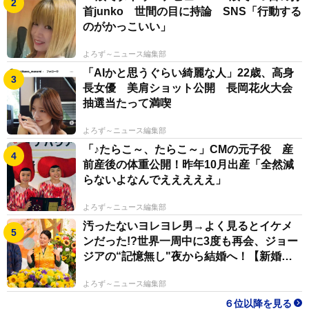
首junko 世間の目に持論 SNS「行動する
のがかっこいい」
よろず～ニュース編集部
「AIかと思うぐらい綺麗な人」22歳、高身
長女優 美肩ショット公開 長岡花火大会
抽選当たって満喫
よろず～ニュース編集部
「♪たらこ～、たらこ～」CMの元子役 産
前産後の体重公開！昨年10月出産「全然減
らないよなんでえええええ」
よろず～ニュース編集部
汚ったないヨレヨレ男→よく見るとイケメ
ンだった!?世界一周中に3度も再会、ジョー
ジアの“記憶無し"夜から結婚へ！【新婚さ
ん】
よろず～ニュース編集部
６位以降を見る