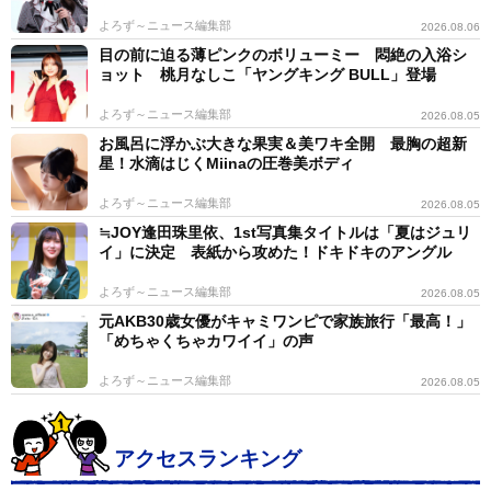
よろず～ニュース編集部
2026.08.06
目の前に迫る薄ピンクのボリューミー 悶絶の入浴シ
ョット 桃月なしこ「ヤングキング BULL」登場
よろず～ニュース編集部
2026.08.05
お風呂に浮かぶ大きな果実＆美ワキ全開 最胸の超新
星！水滴はじくMiinaの圧巻美ボディ
よろず～ニュース編集部
2026.08.05
≒JOY逢田珠里依、1st写真集タイトルは「夏はジュリ
イ」に決定 表紙から攻めた！ドキドキのアングル
よろず～ニュース編集部
2026.08.05
元AKB30歳女優がキャミワンピで家族旅行「最高！」
「めちゃくちゃカワイイ」の声
よろず～ニュース編集部
2026.08.05
アクセスランキング