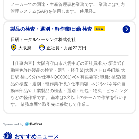
１０年間活動したグループからの卒業に「寂しさと不
メーカーでの調達・生産管理事務業務です。 業務には社内
安が大きくなっています。どんどん乃木坂４６のメンバ
管理システム(SAP)を使用します。 使用経...
ーと一緒にやる仕事が終わっていって、こうやって日常
的にメンバーと会話することもなくなるんだなっていう
製品の検査・選別・軽作業/日勤 検査
NEW
のを実感してきて...。乃木坂４６という私にとってのホ
日研トータルソーシング株式会社
ームのグループを抜けて、１人でやっていくって事が、
大阪府
正社員：月給22万円
結構今、不安にもなってきています。これから先１人で
出来るのか、私は芸能の仕事という中で、メンバーと沢
【仕事内容】大阪府守口市八雲中町の正社員求人<要普通自
動車免許!>製品の検査・選別・軽作業|大阪メトロ谷町線 大
山しゃべって支え合ってきた人間なので、そこから独り
日駅 徒歩9分(お仕事NQC0001)<6> 募集要項: 職種: 検査(製
立ちして自分の足で立っていけるのか、と不安になって
品の検査・選別・軽作業/日勤) 仕事内容: ネジやバネ等の自
きている気持ちです。だからみなさん応援してくださ
動車部品や工業製品の検査・選別・梱包・物流・ピッキング
などの軽作業です。 基本は2名以上のチームで作業を行いま
い…」と素直な心境を吐露した。
す。 業務車両で取引先に移動して作業...
一方で「でも自分１人で頑張るって決めたので、この
不安な気持ちに打ち勝っていきたい」と強い意思も。
Sponsored by
「今後は、１つのことをメインにするのではなく、いろ
おすすめニュース