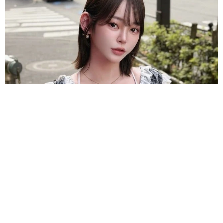
卵巣嚢腫摘出のインフルエンサー 術後の詳しい検査の結果を報
告 コスプレ姿にファン「驚きの回復力!!」
よろず～ニュース編集部
2026.08.06
世界で活躍する「極妻」出演俳優 亡くなった大物作
曲家との思い出 生徒会長務めた高校の校歌手がける
よろず～ニュース編集部
2026.08.06
認知症ケアに“音”の可能性 40Hzのリズムで脳に刺
激、介護現場で続く新たな挑戦
田中 靖
2026.08.06
45歳で引退を検討、父の人生と比較 ザ・キラーズの