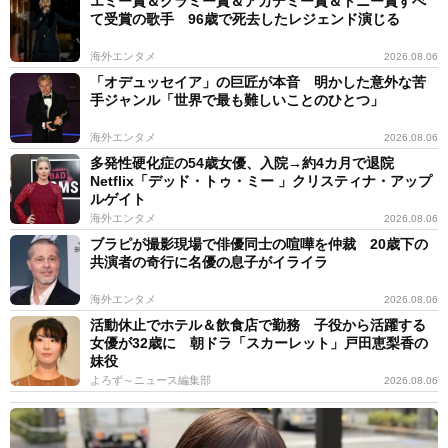
エミー賞＆グラミー賞＆アカデミー賞＆トニー賞すべ
て受賞の歌手 96歳で死去したレジェンド演じる
海外エンタメ
2026.08.06
「オデュッセイア」の巨匠が本音 明かした意外な苦
手ジャンル「世界で最も難しいことのひとつ」
海外エンタメ
2026.08.06
多発性硬化症の54歳女優、入院→約4カ月で退院
Netflix「デッド・トゥ・ミー 」クリスティナ・アップ
ルゲイト
海外エンタメ
2026.08.06
ブラピが撮影現場で俳優同士の喧嘩を仲裁 20歳下の
共演者の奇行に名優の息子がイライラ
海外エンタメ
2026.08.06
活動休止でホテル＆飲食店で勤務 子役から活躍する
女優が32歳に 朝ドラ「スカーレット」戸田恵梨香の
妹役
よろず～ニュース編集部
2026.08.06