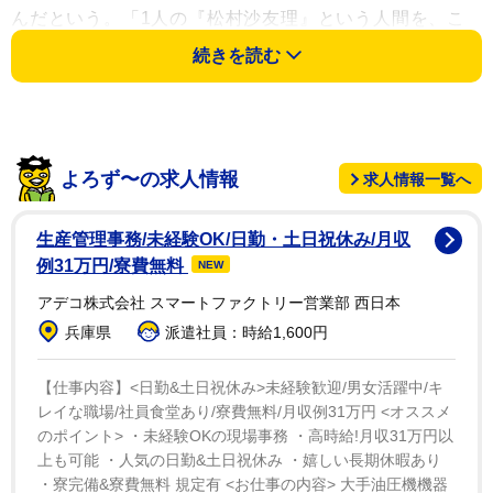
んだという。「1人の『松村沙友理』という人間を、こ
の本を手に取っていただいて、独り占めして欲しいなっ
続きを読む
て思いがあります。リアルな彼女感っていうのを大切に
しました」とはにかんだ。
また、タイトル「次、いつ会える？」には、もう１つ
よろず〜の求人情報
求人情報一覧へ
の意味が込められていることを明かした。「今までは結
構、握手会やライブなど、定期的にいろんなイベントが
生産管理事務/未経験OK/日勤・土日祝休み/月収
あって、『次はここで会える』って決まっていた予定が
例31万円/寮費無料
NEW
ありました。でも卒業することによって、次に会える確
アデコ株式会社 スマートファクトリー営業部 西日本
証がなくなってしまった。なので『次、いつ会える？』
兵庫県
派遣社員：時給1,600円
っていう言葉に、『会えなくなったけど、私はまだまだ
ファンの皆さんに会いたい！』と思っている気持ちを、
【仕事内容】<日勤&土日祝休み>未経験歓迎/男女活躍中/キ
レイな職場/社員食堂あり/寮費無料/月収例31万円 <オススメ
アイドルの松村沙友理としても込めたつもりです」と話
のポイント> ・未経験OKの現場事務 ・高時給!月収31万円以
した。
上も可能 ・人気の日勤&土日祝休み ・嬉しい長期休暇あり
・寮完備&寮費無料 規定有 <お仕事の内容> 大手油圧機機器