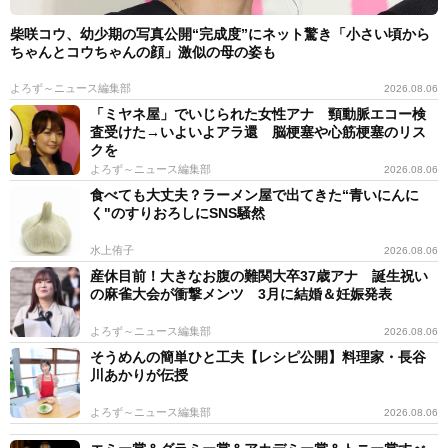
柴咲コウ、幼少期の写真公開“完成度”にネット驚き「小さい頃から
ちゃんとコウちゃんの顔」激似の母の姿も
よろず～ニュース編集部
2026.08.06
「ミヤネ屋」でいじられた女性アナ 頸動脈エコー検
査受けた→いよいよアラ還 脳梗塞や心筋梗塞のリス
クを
よろず～ニュース編集部
2026.08.06
食べても大丈夫？ラーメン屋で出てきた“青いにんに
く"のすりおろしにSNS騒然
水上侑子
2026.08.06
産休目前！大きなお腹の難関大卒37歳アナ 誕生祝い
の麻雀大会が衝撃メンツ 3月に結婚＆妊娠発表
よろず～ニュース編集部
2026.08.06
そうめんの簡単ひと工夫【レシピ公開】料理家・長谷
川あかりが伝授
よろず～ニュース編集部
2026.08.06