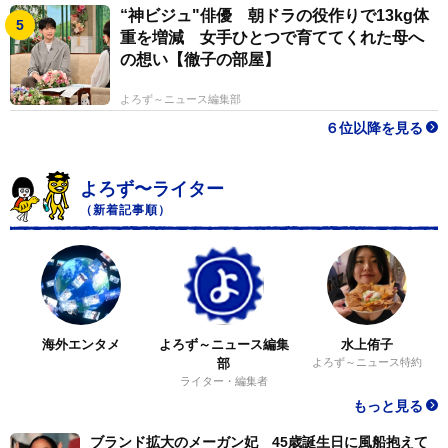
“神ビジュ"俳優 朝ドラの役作りで13kg体
重を増減 女手ひとつで育ててくれた母へ
の想い【徹子の部屋】
よろず～ニュース編集部
６位以降を見る
よろず〜ライター
（新着記事順）
海外エンタメ
よろず～ニュース編集
水上侑子
部
よろず～ニュース特約
ライター・編集者
もっと見る
ブランド拡大のメーガン妃 45歳誕生日に風船抱えて