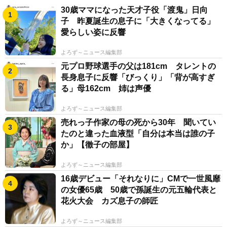
30歳ママになった天才子役「渡鬼」日向
子 昨夏誕生の息子に「大きくなってる」
愛らしい姿に反響
よろず～ニュース編集部
元プロ野球選手の父は181cm タレントの
長身息子に反響「びっくり」「背が高すぎ
る」母162cm 姉は声優
よろず～ニュース編集部
売れっ子作家の母の死から30年 聞いてい
たのと違った血液型「自分は本当は誰の子
か」【徹子の部屋】
よろず～ニュース編集部
16歳デビュー「それなりに」CMで一世風靡
の女優65歳 50歳で孫誕生の元五輪代表と
花火大会 カズ息子の師匠
よろず～ニュース編集部