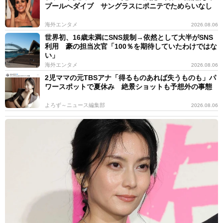
プールへダイブ サングラスにポニテでためらいなし
海外エンタメ
2026.08.06
世界初、16歳未満にSNS規制→依然として大半がSNS
利用 豪の担当次官「100％を期待していたわけではな
い」
海外エンタメ
2026.08.06
2児ママの元TBSアナ「得るものあれば失うものも」パ
ワースポットで夏休み 絶景ショットも予想外の事態
よろず～ニュース編集部
2026.08.06