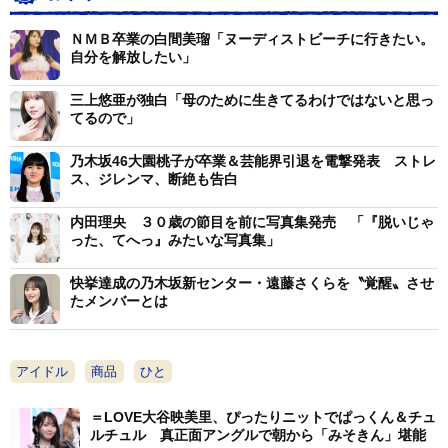
んな事をやっていきたいなっていう思いが強いです。肩
書きとしては女優さんになると思うんですけど、女優と
ＮＭＢ卒業の白間美瑠「ヌーディストビーチに行きたい。
自分を解放したい」
しての演技のお仕事もしっかりやっていきたいですし、
バラエティにも出たい。乃木坂４６にいるときも私は
三上悠亜が独白「母のために生きてるわけではないと思っ
『結構いろんな事をやってるね』って言っていただける
てるので」
タイプだったので、卒業してからも何でもやらせていた
乃木坂46大園桃子が卒業＆芸能界引退を電撃発表 ストレ
だけたらうれしいです」と言葉に力を込めた。
ス、ジレンマ、断絶も告白
内田理央 ３０歳の節目を前に写真集発売 「『脱いじゃ
これまでの乃木坂４６での活動を振り返り、充実感を
った、てへっ』みたいな写真集」
漂わせた松村。「皆さんにこれからも元気を与えられる
ような楽しい人生を送っていければと思います。でもそ
快挙達成の乃木坂新センター・遠藤さくらを〝覚醒〟させ
たメンバーとは
のためには皆さんの応援がぜひとも必要なので、今後と
も乃木坂４６合わせ、松村沙友理の応援をよろしくお願
いします。がんばりまっちゅんっ！」と、乃木坂４６と
アイドル
商品
ひと
してのキャラクターを全うする形で締めくくった。
＝LOVE大谷映美里、ぴったりニットでぱっくん＆チュ
ルチュル 真正面アングルで朝から「みそきん」堪能