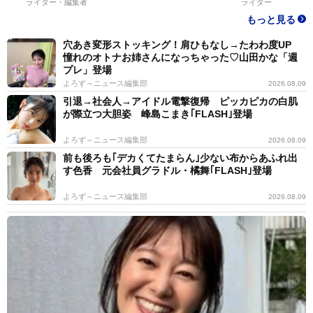
ライター・編集者
ライター
もっと見る
穴あき変形ストッキング！肩ひもなし→たわわ度UP
憧れのオトナお姉さんになっちゃった♡山田かな「週
プレ」登場
よろず～ニュース編集部
2026.08.09
引退→社会人→アイドル電撃復帰 ピッカピカの白肌
が際立つ大胆姿 峰島こまき｢FLASH｣登場
よろず～ニュース編集部
2026.08.09
前も後ろも｢デカくてたまらん｣少ない布からあふれ出
す色香 元会社員グラドル・橘舞｢FLASH｣登場
よろず～ニュース編集部
2026.08.09