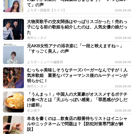
て」の声
よろず～調査班【ライフ】
2026.08.09
大物英歌手の交友関係はやっぱりスゴかった！売れっ
子になる前の歌姫を紹介したのは、人気女優の娘だっ
た
海外エンタメ
2026.08.09
元AKB女性アナの浴衣姿に「一段と映えますね～」
「すっごく美人」の声
よろず～ニュース編集部
2026.08.09
むっちゃ美味しそうなチーズバーガーなんですが！人
気米歌姫 重要なパフォーマンス後のルーティーンが
明らかに！
海外エンタメ
2026.08.09
「うんまっ！」中国人の大富豪がオススメするポテチ
の食べ方とは「天ぷらっぽい感覚」「罪悪感が少しだ
け緩和」
水上侑子
2026.08.09
本名を書くのは…飲食店の順番待ちリストはイニシャ
ルやニックネームで問題は？【防犯対策専門家が解
説】