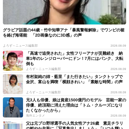
グラビア話題の44歳・竹中知華アナ「暴風警報解除」でワンピの裾
を絡げ海堪能 「2D画像なのに3D感」の声
よろず～ニュース編集部
2026.08.09
「高速で追突された」女性フリーアナが災難続き 納
車1年のレンジローバーにドン！7月にはパンク、大転
倒も
よろず～ニュース編集部
2026.08.09
有村架純の姉・藍里「また行きたい」タンクトップで
金沢、富山を満喫「横顔きれい」「素敵な時間」の声
よろず～ニュース編集部
2026.08.09
兄3人も俳優、娘は資産1500億円のモデル 芸能一家の
俳優、絶頂期に消えた理由は「トム・クルーズになり
たくなかったから」
海外エンタメ
2026.08.09
父は元プロ野球選手の人気女性アナ26歳 素足チラリ
の鮮やか衣装に「写真集出しましょう」「いつも輝い