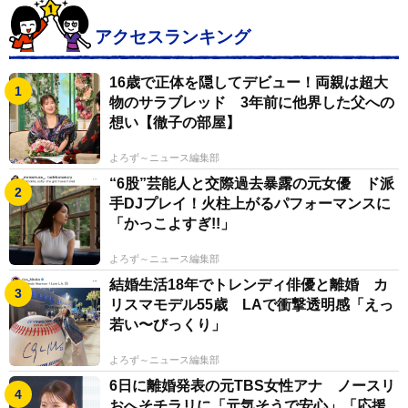
アクセスランキング
16歳で正体を隠してデビュー！両親は超大
物のサラブレッド 3年前に他界した父への
想い【徹子の部屋】
よろず～ニュース編集部
“6股”芸能人と交際過去暴露の元女優 ド派
手DJプレイ！火柱上がるパフォーマンスに
「かっこよすぎ!!」
よろず～ニュース編集部
結婚生活18年でトレンディ俳優と離婚 カ
リスマモデル55歳 LAで衝撃透明感「えっ
若い〜びっくり」
よろず～ニュース編集部
6日に離婚発表の元TBS女性アナ ノースリ
おへそチラリに「元気そうで安心」「応援