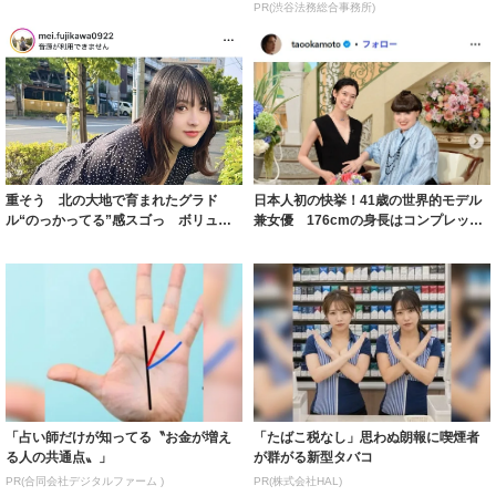
「ガッツリ行っ...
から返済す...
PR(渋谷法務総合事務所)
重そう 北の大地で育まれたグラド
日本人初の快挙！41歳の世界的モデル
ル“のっかってる”感スゴっ ボリュー
兼女優 176cmの身長はコンプレック
ミー連発「ア...
スだっ...
「占い師だけが知ってる〝お金が増え
「たばこ税なし」思わぬ朗報に喫煙者
る人の共通点〟」
が群がる新型タバコ
PR(合同会社デジタルファーム )
PR(株式会社HAL)