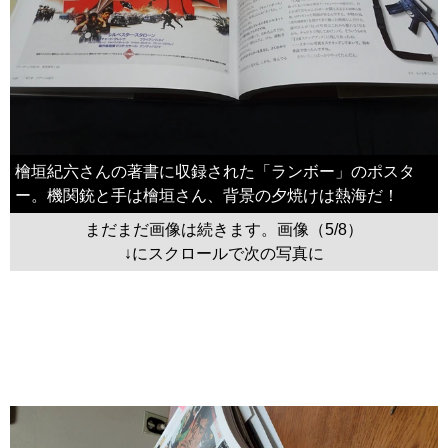
檜垣紀六さんの著書に収録された「ランボー」のポスタ
ー。機関銃と手は檜垣さん、背景の夕焼けは熱海だ！
まだまだ画像は続きます。画像（5/8）
↓にスクロールで次の写真に