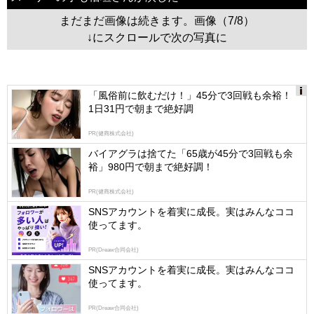
まだまだ画像は続きます。画像（7/8）
↓にスクロールで次の写真に
「風俗前に飲むだけ！」45分で3回戦も余裕！
1日31円で朝まで絶好調
Ads
by
PR(健商株式会社)
logly
バイアグラは捨てた「65歳が45分で3回戦も余
裕」980円で朝まで絶好調！
PR(健商株式会社)
SNSアカウントを着実に成長。実はみんなココ
使ってます。
PR(Dreaw合同会社)
SNSアカウントを着実に成長。実はみんなココ
使ってます。
PR(Dreaw合同会社)