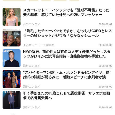
スカーレット・ヨハンソンでも「達成不可能」だった
美の基準 感じていた外見への強いプレッシャー
海外エンタメ
2026.08.09
「剃毛したチューバッカですか」むっちりC3POとレス
ラーの珍ショットがジワる「なかなかシュール」
よろず～ニュース編集部
2026.08.09
NYの新居、前の住人は有名コメディ俳優だった→スタ
ッフがひそかに試写会招待→直接郵便物を手渡した
海外エンタメ
2026.08.09
“スパイダーマン婚”トム・ホランド＆ゼンデイヤ、結
婚式の詳細が明るみに 感動スピーチに参列者が涙
海外エンタメ
2026.08.09
引く手あまたの65歳こわもて悪役俳優 サラエボ映画
祭で名誉賞受賞へ
海外エンタメ
2026.08.09