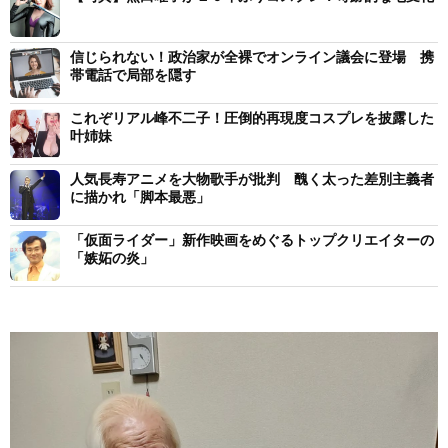
信じられない！政治家が全裸でオンライン議会に登場 携
帯電話で局部を隠す
これぞリアル峰不二子！圧倒的再現度コスプレを披露した
叶姉妹
人気長寿アニメを大物歌手が批判 醜く太った差別主義者
に描かれ「脚本最悪」
「仮面ライダー」新作映画をめぐるトップクリエイターの
「嫉妬の炎」