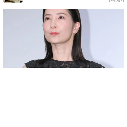
2026.08.09
真飛聖 ビーチで魅せた驚異の大ジャンプ「流石元花組トップスター
様」「名前の如く飛んでるぅ～」
よろず～ニュース編集部
2026.08.09
伯母が土産のケーキを持参も…子どもが食べられず激
怒「思い込みが強く、話が通じない相手」への対策
は？
石原 壮一郎
2026.08.09
“6股”芸能人と交際過去暴露の元女優 ド派手DJプレ