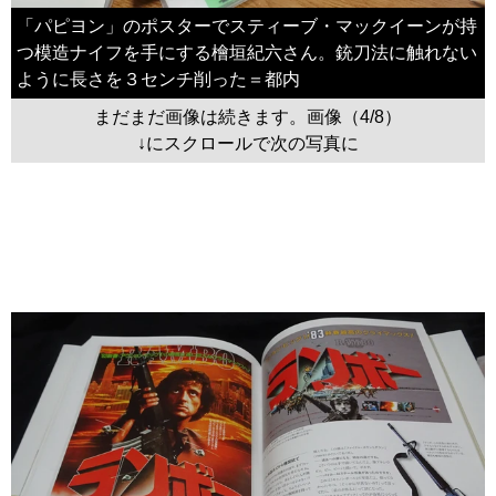
「パピヨン」のポスターでスティーブ・マックイーンが持
つ模造ナイフを手にする檜垣紀六さん。銃刀法に触れない
ように長さを３センチ削った＝都内
まだまだ画像は続きます。画像（4/8）
↓にスクロールで次の写真に