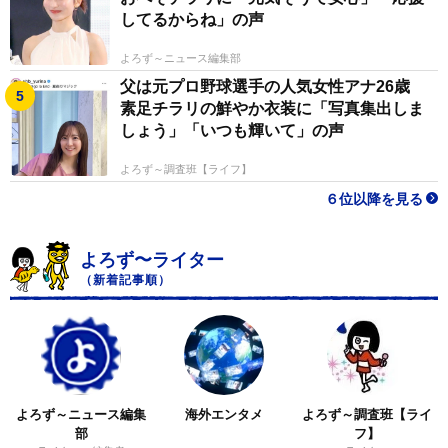
してるからね」の声
よろず～ニュース編集部
父は元プロ野球選手の人気女性アナ26歳
素足チラリの鮮やか衣装に「写真集出しま
しょう」「いつも輝いて」の声
よろず～調査班【ライフ】
６位以降を見る
よろず〜ライター
（新着記事順）
よろず～ニュース編集
海外エンタメ
よろず～調査班【ライ
部
フ】