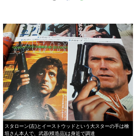
スタローン(左)とイーストウッドという大スターの手は檜
垣さん本人で、武器(模造品)は身近で調達