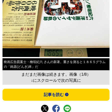
映画広告図案士・檜垣紀六 さんの新著。重さを測ると１８６５グラム
の「鈍器(どんき)本」だ
まだまだ画像は続きます。画像（1/8）
↓にスクロールで次の写真に
記事を読む