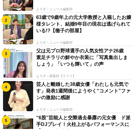
よろず～ニュース編集部
63歳で9歳年上の元大学教授と入籍したお嬢
様タレント、結婚9年目の現在は逃げられて
いる!?【徹子の部屋】
よろず～ニュース編集部
父は元プロ野球選手の人気女性アナ26歳
素足チラリの鮮やか衣装に「写真集出しま
しょう」「いつも輝いて」の声
よろず～調査班【ライフ】
芸人と離婚した38歳女優「わたしも元気で
す」発表1週間後にようやく“コメント”ファ
ンの激励に感謝
よろず～ニュース編集部
“6股”芸能人と交際過去暴露の元女優 ド派
手DJプレイ！火柱上がるパフォーマンスに
「かっこよすぎ!!」