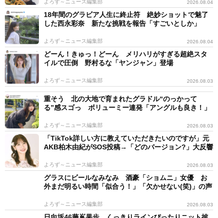
よろず～ニュース編集部
2026.08.04
18年間のグラビア人生に終止符 絶妙ショットで魅了
した西永彩奈 新たな挑戦を報告「すごいとしか」
よろず～ニュース編集部
2026.08.04
どーん！きゅっ！どーん メリハリがすぎる超絶スタ
イルで圧倒 野村るな「ヤンジャン」登場
よろず～ニュース編集部
2026.08.03
重そう 北の大地で育まれたグラドル“のっかって
る”感スゴっ ボリューミー連発「アングルも良き！」
よろず～ニュース編集部
2026.08.03
「TikTok詳しい方に教えていただきたいのですが」元
AKB柏木由紀がSOS投稿→「どのバージョン?」大反響
よろず～ニュース編集部
2026.08.03
グラスにビールなみなみ 酒豪「ショムニ」女優 お
外まだ明るい時間「似合う！」「欠かせない(笑)」の声
よろず～ニュース編集部
2026.08.03
日向坂46藤嶌果歩、くっきりラインぴったりニット披