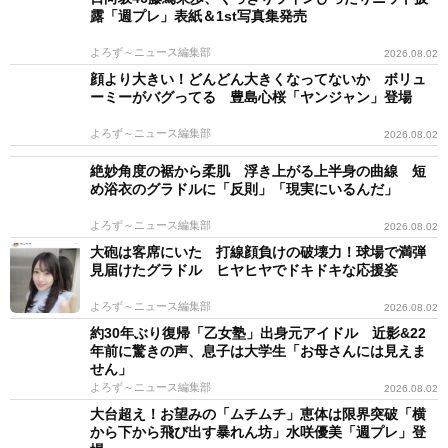
露「週プレ」表紙＆1st写真集発売
よろず～ニュース編集部
2026.08.02
顔より大きい！どんどん大きくなってないか ボリュ
ーミーがバグってる 豊島心桜「ヤンジャン」登場
よろず～ニュース編集部
2026.08.02
絶妙角度の裾から柔肌 浮き上がる上半身の曲線 短
め浴衣のグラドルに「反則」「現実にいるんだ」
よろず～ニュース編集部
2026.08.02
大砲は客席にいた 打線顔負けの破壊力！球場で満弾
見届けたグラドル ヒヤヒヤでドキドキな応援姿
よろず～ニュース編集部
2026.08.02
約30年ぶり復帰「乙女塾」出身元アイドル 近影&22
年前に驚きの声、息子は大学生「お母さんには見えま
せん」
よろず～ニュース編集部
2026.08.02
大台超え！お望みの「ムチムチ」恵体は限界突破「横
から下から飛び出す暴れん坊」水咲優美「週プレ」登