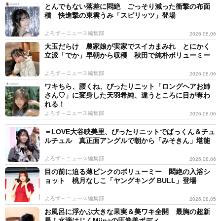
とんでもない落差に悶絶 ごっそり減った衝撃の布面
積 快進撃の東雲うみ「スピリッツ」登場
よろず～ニュース編集部
2026.08.06
大玉だらけ 農家娘が実家でスイカまみれ とにかく
立派「でか」早朝から収穫 秋田で純朴ボリューミー
よろず～ニュース編集部
2026.08.06
ワキちら、腰くね、ぴったりニット「ロングヘアお姉
さん♡」に変身した天羽希純、違うところに目が奪わ
れる！
よろず～ニュース編集部
2026.08.06
＝LOVE大谷映美里、ぴったりニットでぱっくん＆チュ
ルチュル 真正面アングルで朝から「みそきん」堪能
よろず～ニュース編集部
2026.08.06
目の前に迫る薄ピンクのボリューミー 悶絶の入浴シ
ョット 桃月なしこ「ヤングキング BULL」登場
よろず～ニュース編集部
2026.08.05
お風呂に浮かぶ大きな果実＆美ワキ全開 最胸の超新
星！水滴はじくMiinaの圧巻美ボディ