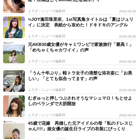
よろず～ニュース編集部
2026.08.05
≒JOY逢田珠里依、1st写真集タイトルは「夏はジュリ
イ」に決定 表紙から攻めた！ドキドキのアングル
よろず～ニュース編集部
2026.08.05
元AKB30歳女優がキャミワンピで家族旅行「最高！」
「めちゃくちゃカワイイ」の声
よろず～ニュース編集部
2026.08.05
「うん十年ぶり」軽トラ女子の清楚な浴衣姿に「お美
しい」「とても似合ってます」の声
よろず～ニュース編集部
2026.08.05
むぎゅっと押しつぶされそうなマシュマロ！ちとせよ
しのベランダで大胆開放
よろず～ニュース編集部
2026.08.04
45歳で花嫁 再婚した元アイドルの母「私のドレスじ
ゃん!!!!」娘女優の誕生日ライブの衣装にびっくり