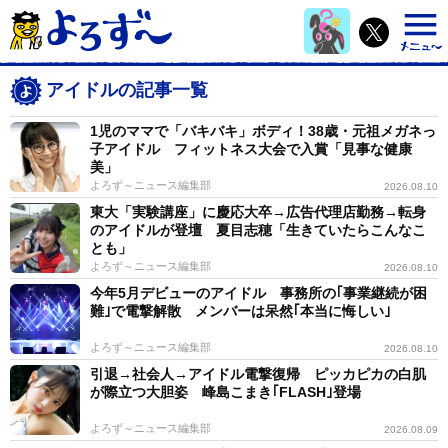
アイドルの記事一覧
1児のママで「バキバキ」ボディ！38歳・元祖メガネっ
子アイドル フィットネス大会で入賞「見事な健康
美」
よろず～ニュース編集部
2026.08.10
東大「実験講座」に慶応大卒→広告代理店勤務→転身
のアイドルが登壇 夏目志穂「生きていたらこんなこ
とも」
よろず～ニュース編集部
2026.08.10
今年5月デビューのアイドル 事務所の｢事業継続が困
難｣で電撃解散 メンバーは呆然｢本当に悔しい｣
よろず～ニュース編集部
2026.08.10
引退→社会人→アイドル電撃復帰 ピッカピカの白肌
が際立つ大胆姿 峰島こまき｢FLASH｣登場
よろず～ニュース編集部
2026.08.09