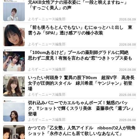
元AKB女性アナの浴衣姿に「一段と映えますね～」
「すっごく美人」の声
よろず～ニュース編集部
2026.08.09
「前も後ろもとんでもない」むにゅっとハミ出し 東
雲うみ「SPA!」透け感アリの極小衣装
よろず～ニュース編集部
2026.08.08
「100cmあるけど」プールの薬剤師グラドルに悶絶
思わず二度見！有無を言わさぬ“窓”つきトップス姿も
よろず～ニュース編集部
2026.08.08
いったい何頭身？ 驚異の股下90cm 超深V字 高身長
女子が圧倒的スタイル 緑川希星「ヤンジャン」初登
場
よろず～ニュース編集部
2026.08.08
切れ込みバニーでカエルちゃんポーズ！魅惑のバッ
ク、Tショットで輝くスラリ美体 斎藤恭代「週プレ」
登場
よろず～ニュース編集部
2026.08.08
かつての「乙女塾」人気アイドル ribbonの2人が街角
ショット「永作さんにも居て欲しいなあなんて」