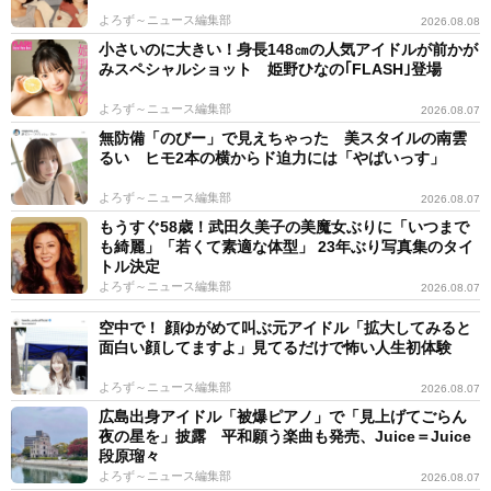
よろず～ニュース編集部
2026.08.08
小さいのに大きい！身長148㎝の人気アイドルが前かが
みスペシャルショット 姫野ひなの｢FLASH｣登場
よろず～ニュース編集部
2026.08.07
無防備「のびー」で見えちゃった 美スタイルの南雲
るい ヒモ2本の横からド迫力には「やばいっす」
よろず～ニュース編集部
2026.08.07
もうすぐ58歳！武田久美子の美魔女ぶりに「いつまで
も綺麗」「若くて素適な体型」 23年ぶり写真集のタイ
トル決定
よろず～ニュース編集部
2026.08.07
空中で！ 顔ゆがめて叫ぶ元アイドル「拡大してみると
面白い顔してますよ」見てるだけで怖い人生初体験
よろず～ニュース編集部
2026.08.07
広島出身アイドル「被爆ピアノ」で「見上げてごらん
夜の星を」披露 平和願う楽曲も発売、Juice＝Juice
段原瑠々
よろず～ニュース編集部
2026.08.07