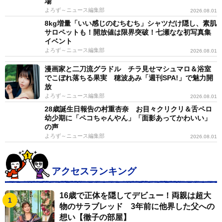
場
よろず～ニュース編集部
2026.08.01
8kg増量「いい感じのむちむち」シャツだけ隠し、素肌
サロペットも！開放値は限界突破！七瀬なな初写真集
イベント
よろず～ニュース編集部
2026.08.01
漫画家と二刀流グラドル チラ見せマシュマロ＆浴室
でこぼれ落ちる果実 穂波あみ「週刊SPA!」で魅力開
放
よろず～ニュース編集部
2026.08.01
28歳誕生日報告の村重杏奈 お目々クリクリ＆舌ペロ
幼少期に「ペコちゃんやん」「面影あってかわいい」
の声
よろず～ニュース編集部
2026.08.01
アクセスランキング
16歳で正体を隠してデビュー！両親は超大
物のサラブレッド 3年前に他界した父への
想い【徹子の部屋】