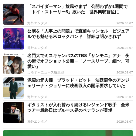
「スパイダーマン」旋風やまず 公開わずか1週間で
「トイ・ストーリー5」抜いた 世界興収首位に
海外エンタメ
2026.08.07
公演を「人事上の問題」で直前キャンセル ビジュア
ルでも魅せる米ロックバンド 詳細は明かされず
海外エンタメ
2026.08.07
名門大でミスキャンパスのTBS「サンモニ」アナ 夜
の街でオフショット公開→「ノースリーブ、細〜、可
愛い」
よろず～ニュース編集部
2026.08.07
泥沼の元夫婦 ブラッド・ピット 法廷闘争のアンジ
ェリーナ・ジョリーに映画収入の開示要求していた
海外エンタメ
2026.08.07
ギタリストが入れ替わり続けるレジェンド歌手 全米
ツアー最終日はブルース界のベテランが登場
海外エンタメ
2026.08.07