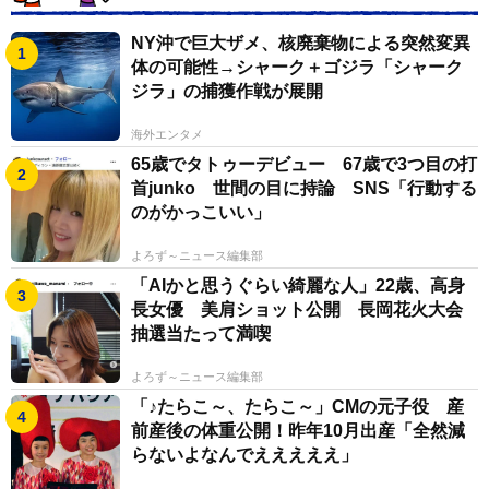
NY沖で巨大ザメ、核廃棄物による突然変異
体の可能性→シャーク＋ゴジラ「シャーク
ジラ」の捕獲作戦が展開
海外エンタメ
65歳でタトゥーデビュー 67歳で3つ目の打
首junko 世間の目に持論 SNS「行動する
のがかっこいい」
よろず～ニュース編集部
「AIかと思うぐらい綺麗な人」22歳、高身
長女優 美肩ショット公開 長岡花火大会
抽選当たって満喫
よろず～ニュース編集部
「♪たらこ～、たらこ～」CMの元子役 産
前産後の体重公開！昨年10月出産「全然減
らないよなんでえええええ」