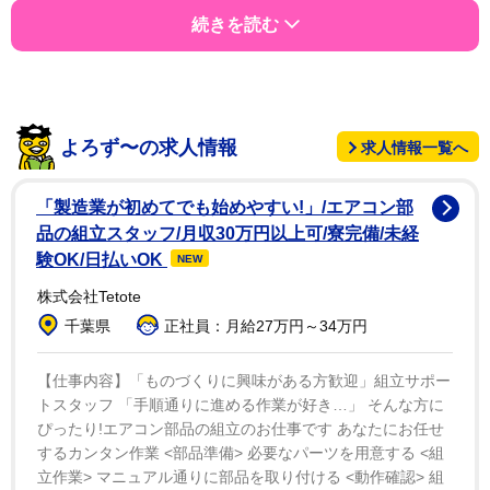
続きを読む
よろず〜の求人情報
求人情報一覧へ
「製造業が初めてでも始めやすい!」/エアコン部
品の組立スタッフ/月収30万円以上可/寮完備/未経
験OK/日払いOK
NEW
株式会社Tetote
千葉県
正社員：月給27万円～34万円
【仕事内容】「ものづくりに興味がある方歓迎」組立サポー
トスタッフ 「手順通りに進める作業が好き…」 そんな方に
ぴったり!エアコン部品の組立のお仕事です あなたにお任せ
するカンタン作業 <部品準備> 必要なパーツを用意する <組
立作業> マニュアル通りに部品を取り付ける <動作確認> 組