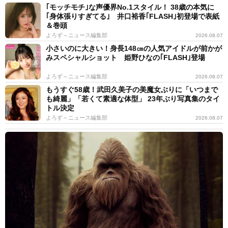
｢モッチモチ｣な声優界No.1スタイル！ 38歳の本気に
｢身体張りすぎてる｣ 井口裕香｢FLASH｣初登場で表紙
＆巻頭
よろず～ニュース編集部
2026.08.07
小さいのに大きい！身長148㎝の人気アイドルが前かが
みスペシャルショット 姫野ひなの｢FLASH｣登場
よろず～ニュース編集部
2026.08.07
もうすぐ58歳！武田久美子の美魔女ぶりに「いつまで
も綺麗」「若くて素適な体型」 23年ぶり写真集のタイ
トル決定
よろず～ニュース編集部
2026.08.07