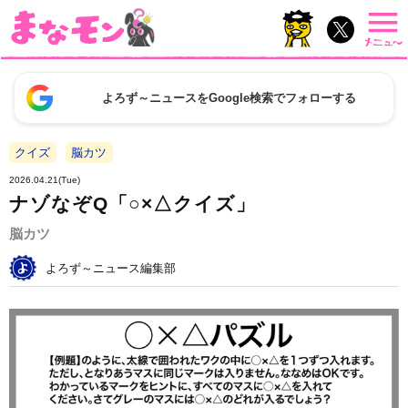
よろず～ニュースをGoogle検索でフォローする
クイズ
脳カツ
2026.04.21(Tue)
ナゾなぞQ「○×△クイズ」
脳カツ
よろず～ニュース編集部