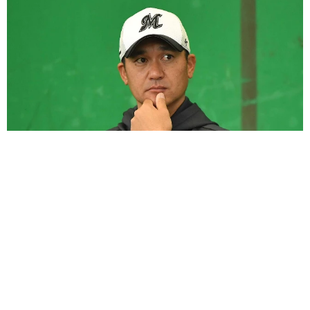
父はプロ野球元エース 元チアのタレント娘が“激似"2ショット「ま
ぁ、そっくり」「絆がとても素敵」の声
よろず～ニュース編集部
2026.08.07
「息子をヤングケアラーにしないために」 46歳で出産
したお笑い芸人が課していること→小さな目標を実行
よろず～ニュース編集部
2026.08.07
えっ！ どっちもかわいすぎる2ショット公開 板垣李光
人に絶賛の声 ドラマ「大空港」で逃走→確保
よろず～ニュース編集部
2026.08.07