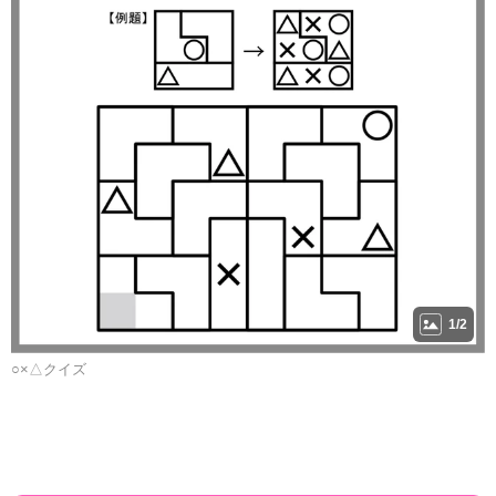
1/2
○×△クイズ