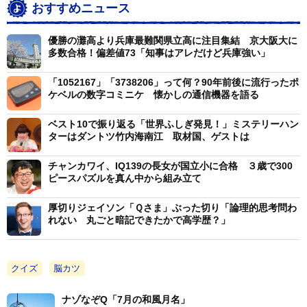
おすすめニュース
優勝の灘高より兵庫最難関県立高に注目集結 京大阪大に
多数合格！偏差値73「知事はアレだけど兵庫強い」
「1052167」「3738206」って何？90年前後に流行ったポ
ケベルの数字コミニケ 懐かしの通信機器を語る
ベスト10で振り返る「世界ふしぎ発見！」ミステリーハン
ターはダントツ竹内海南江 取材国、ゲストは
チャンカワイ、IQ139の長女が国立小に合格 ３歳で300
ピースパズルを真ん中から組み立て
厚切りジェイソン「Ｑさま」ぶった切り「論理的思考問わ
れない 丸ごと暗記できたかで高学歴？」
クイズ
脳カツ
ナゾなぞQ「7月の和風月名」