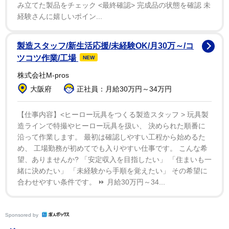
み立てた製品をチェック <最終確認> 完成品の状態を確認 未
経験さんに嬉しいポイン...
製造スタッフ/新生活応援/未経験OK/月30万～/コ
ツコツ作業/工場
NEW
株式会社M-pros
大阪府
正社員：月給30万円～34万円
【仕事内容】<ヒーロー玩具をつくる製造スタッフ > 玩具製
造ラインで特撮やヒーロー玩具を扱い、 決められた順番に
沿って作業します。 最初は確認しやすい工程から始めるた
め、 工場勤務が初めてでも入りやすい仕事です。 こんな希
望、ありませんか? 「安定収入を目指したい」 「住まいも一
緒に決めたい」 「未経験から手順を覚えたい」 その希望に
合わせやすい条件です。 ⏩ 月給30万円～34...
Sponsored by