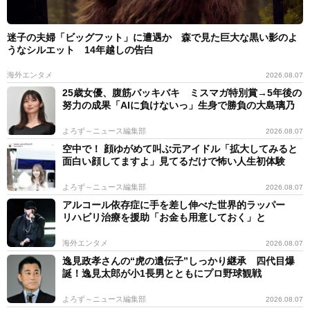
迷子の夫婦「ビッグフット」に遭遇か 森で見た巨大な黒い影のよ
うなシルエット 14年越しの告白
海外エンタメ
2026.08.07
25歳女優、腹筋バッキバキ ミスマガ特別賞→5年後の
努力の成果「AIに負けないっ」生身で勝負の大島璃乃
よろず～ニュース編集部
2026.08.07
空中で！ 顔ゆがめて叫ぶ元アイドル「拡大してみると
面白い顔してますよ」見てるだけで怖い人生初体験
よろず～ニュース編集部
2026.08.07
アルコール依存症に手を差し伸べた世界的ラッパー
リハビリ治療を援助「お金も用意しておく」と
海外エンタメ
2026.08.07
逸見政孝さんの“虎の遺伝子”しっかり継承 四代目爆
誕！逸見太郎が小1長男とともにプロ野球観戦
よろず～ニュース編集部
2026.08.07