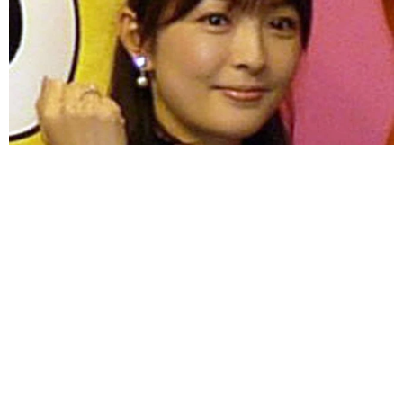
「ミヤネ屋」でいじられた女性アナ 頸動脈エコー検査受けた→い
よいよアラ還 脳梗塞や心筋梗塞のリスクを
よろず～ニュース編集部
2026.08.06
食べても大丈夫？ラーメン屋で出てきた“青いにんに
く"のすりおろしにSNS騒然
水上侑子
2026.08.06
産休目前！大きなお腹の難関大卒37歳アナ 誕生祝い
の麻雀大会が衝撃メンツ 3月に結婚＆妊娠発表
よろず～ニュース編集部
2026.08.06
そうめんの簡単ひと工夫【レシピ公開】料理家・長谷