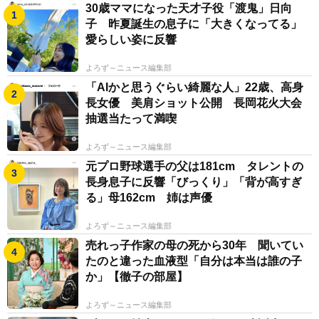
30歳ママになった天才子役「渡鬼」日向
子 昨夏誕生の息子に「大きくなってる」
新中学1年生の皆さま、保護者さま、この度は中学へ
愛らしい姿に反響
のご入学、おめでとうございます。これから歩む日々
に、数多くの桜が咲き誇ることを心よりお祈り申し上げ
よろず～ニュース編集部
「AIかと思うぐらい綺麗な人」22歳、高身
ます。
長女優 美肩ショット公開 長岡花火大会
抽選当たって満喫
よろず～ニュース編集部
元プロ野球選手の父は181cm タレントの
長身息子に反響「びっくり」「背が高すぎ
る」母162cm 姉は声優
よろず～ニュース編集部
売れっ子作家の母の死から30年 聞いてい
たのと違った血液型「自分は本当は誰の子
か」【徹子の部屋】
よろず～ニュース編集部