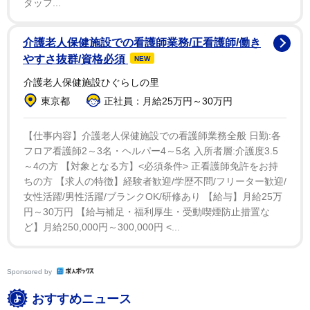
タッフ...
りわけ校長先生が変わるとなると、生徒や保護者さまは
もちろんのこと、われわれ塾現場にとっても要注目。あ
介護老人保健施設での看護師業務/正看護師/働き
えて誤解を恐れず申し上げると、ジャンヌダルクのよう
やすさ抜群/資格必須
NEW
なひとりの強い意思で、学校が劇的に変化することもあ
介護老人保健施設ひぐらしの里
ります。
東京都
正社員：月給25万円～30万円
上記、近年での最たる例として箕面自由学園(大阪府豊
【仕事内容】介護老人保健施設での看護師業務全般 日勤:各
中市)が挙げられます。田中良樹校長が赴任した2014年
フロア看護師2～3名・ヘルパー4～5名 入所者層:介護度3.5
当時、中学受験を考える方で同校を検討されているケー
～4の方 【対象となる方】<必須条件> 正看護師免許をお持
スは、お世辞にも多いとは言えない状況でした。そんな
ちの方 【求人の特徴】経験者歓迎/学歴不問/フリーター歓迎/
中、「わが子を通わせたい学校を作る」という強固な意
女性活躍/男性活躍/ブランクOK/研修あり 【給与】月給25万
円～30万円 【給与補足・福利厚生・受動喫煙防止措置な
志のもと、改革がはじまりました。
ど】月給250,000円～300,000円 <...
自分に賛同する優秀な先生を自ら呼び寄せ、そして自
身が率先して子どもとの向き合い方を示す。今でも途方
Sponsored by
もない量のレポートを学生とやりとりし、そこには生身
おすすめニュース