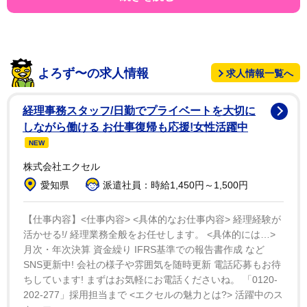
ととなります。
近年は、保護者さまに晴れ姿を見せる前に、オリエン
テーションなどと並行して入学式のリハーサルが行われ
よろず〜の求人情報
求人情報一覧へ
る学校もあります。何度も面談を重ねた保護者さまよ
り、難関中学校に合格し、総代としてあいさつすること
経理事務スタッフ/日勤でプライベートを大切に
となったお子さまのリハーサルでの様子が同校のインス
しながら働ける お仕事復帰も応援!女性活躍中
タグラムに掲載されていることを伺い、拝見しました。
NEW
その凛々しさたるや、数カ月前のおどおどしていた彼と
株式会社エクセル
はまったくの別人。きっと地球の未来を支える若者へと
愛知県
派遣社員：時給1,450円～1,500円
成長していくに違いありません。
【仕事内容】<仕事内容> <具体的なお仕事内容> 経理経験が
活かせる!/ 経理業務全般をお任せします。 <具体的には…>
そんな入学式のシーズンは、学校にとって変化の時で
月次・年次決算 資金繰り IFRS基準での報告書作成 など
もあります。来春の入試要項の発表や、人事異動。3学
SNS更新中! 会社の様子や雰囲気を随時更新 電話応募もお待
期終了段階で離任が発表されることも多いですが、新し
ちしています! まずはお気軽にお電話くださいね。 「0120-
く赴任される先生が誰なのか、どのような方なのか。と
202-277」採用担当まで <エクセルの魅力とは?> 活躍中のス