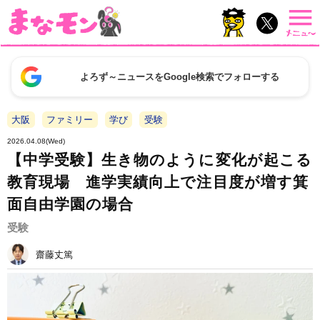
よろず～ニュースをGoogle検索でフォローする
大阪
ファミリー
学び
受験
2026.04.08(Wed)
【中学受験】生き物のように変化が起こる
教育現場 進学実績向上で注目度が増す箕
面自由学園の場合
受験
齋藤丈篤