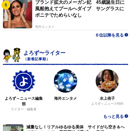
ブランド拡大のメーガン妃 45歳誕生日に
風船抱えてプールへダイブ サングラスに
ポニテでためらいなし
海外エンタメ
６位以降を見る
よろず〜ライター
（新着記事順）
よろず～ニュース編集
海外エンタメ
水上侑子
部
よろず～ニュース特約
ライター・編集者
もっと見る
減量なし！リアルゆるゆる美体 サイドがら空き＆へ