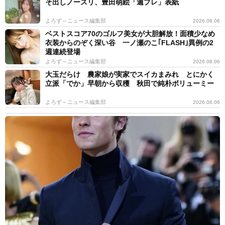
そ出しノースリ、豊田萌絵「週プレ」表紙
よろず～ニュース編集部
2026.08.06
ベストスコア70のゴルフ美女が大胆解放！面積少なめ
衣装からのぞく深い谷 一ノ瀬のこ｢FLASH｣異例の2
週連続登場
よろず～ニュース編集部
2026.08.06
大玉だらけ 農家娘が実家でスイカまみれ とにかく
立派「でか」早朝から収穫 秋田で純朴ボリューミー
よろず～ニュース編集部
2026.08.06