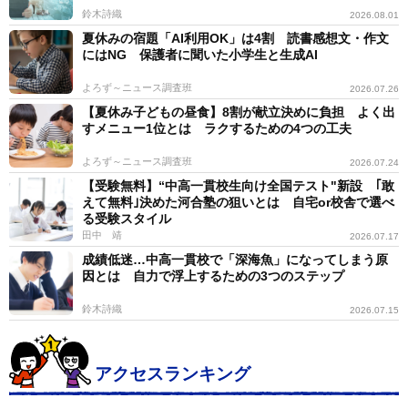
鈴木詩織
2026.08.01
ージ、入試要項だけでなく、できるだけ「人が見える機
夏休みの宿題「AI利用OK」は4割 読書感想文・作文
会」を生かして受験校を検討していただくことをおすす
にはNG 保護者に聞いた小学生と生成AI
めします(進学館では5月・6月に有名私立中講演会を実
よろず～ニュース調査班
2026.07.26
施し、校長先生をはじめ中核を担う先生方に学校のウリ
【夏休み子どもの昼食】8割が献立決めに負担 よく出
をお話しいただきますので、ぜひご活用ください)。
すメニュー1位とは ラクするための4つの工夫
よろず～ニュース調査班
2026.07.24
前述の田中校長は赴任前、恩師に「生きるために教師
【受験無料】“中高一貫校生向け全国テスト"新設 ｢敢
をやるのか。教師をやるために生きるのか」と問われた
えて無料｣決めた河合塾の狙いとは 自宅or校舎で選べ
る受験スタイル
そうです。以来、教員の「働き方改革」とともに「働き
田中 靖
2026.07.17
甲斐改革」も大切にしている、ということ。働き甲斐を
成績低迷…中高一貫校で「深海魚」になってしまう原
感じながら教育現場に立つ先生が数多くいらっしゃる学
因とは 自力で浮上するための3つのステップ
校の価値は、大学の合格実績だけでは決して語れないも
鈴木詩織
2026.07.15
のがあります。もちろん、そのような魅力の有無を知る
ことは簡単ではありませんが、多面的に学校を見る機会
アクセスランキング
をもって判断するように心がけていただければと思いま
す。