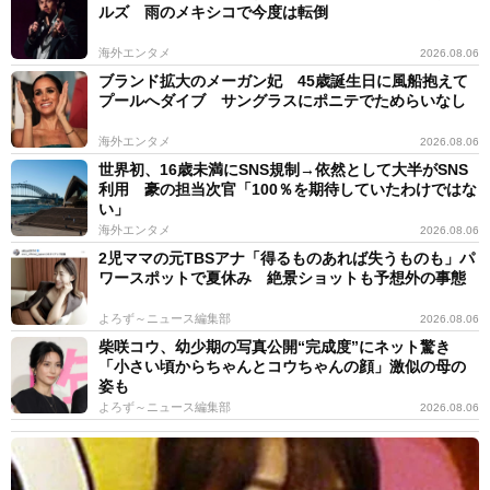
ルズ 雨のメキシコで今度は転倒
海外エンタメ
2026.08.06
ブランド拡大のメーガン妃 45歳誕生日に風船抱えて
プールへダイブ サングラスにポニテでためらいなし
海外エンタメ
2026.08.06
世界初、16歳未満にSNS規制→依然として大半がSNS
利用 豪の担当次官「100％を期待していたわけではな
い」
海外エンタメ
2026.08.06
2児ママの元TBSアナ「得るものあれば失うものも」パ
ワースポットで夏休み 絶景ショットも予想外の事態
よろず～ニュース編集部
2026.08.06
柴咲コウ、幼少期の写真公開“完成度”にネット驚き
「小さい頃からちゃんとコウちゃんの顔」激似の母の
姿も
よろず～ニュース編集部
2026.08.06