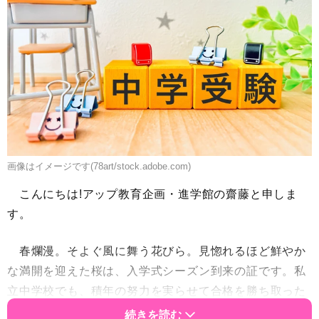
画像はイメージです(78art/stock.adobe.com)
こんにちは!アップ教育企画・進学館の齋藤と申しま
す。
春爛漫。そよぐ風に舞う花びら。見惚れるほど鮮やか
な満開を迎えた桜は、入学式シーズン到来の証です。私
立中学校でも、積年の努力を実らせて合格を勝ち取った
新中学1年生が、不慣れ極まりない制服姿を披露するこ
続きを読む