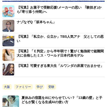
の人間からでないと得られない血の通ったメッセージが
添えられています。
【写真】お菓子で受験応援!メーカーの思い ｢験担ぎ｣か
ら｢寄り添う仲間｣へ
また、先生の熱意にほだされた高校生の多くが、早朝
ナゾなぞQ「坂本ちゃん」
から学校にて自習に励むようになるなどの変化があった
結果、もうひとつの重要な軸である進学実績の向上にも
【写真】「私立か、公立か」TBS人気アナ 父としての思
明確な変化が生じました。関関同立合格実績は近5年間
い
で倍以上、阪大神大は5倍以上となり、中学受験業界で
【写真】「Ｅ判定」から半年弱で！驚がく勉強術で超難関
の注目度も年々高まっています。校長先生の意思が現場
大に合格したミス・ワールド日本代表モデル
を変え、先生方のハートが生徒にも火をつけた好循環が
【写真】可愛すぎる東大生「ルワンダの床屋でおまかせ」
起こった一例といえるでしょう。
生き物のように教育現場に変化が起こる理由はまさに
ここにあります。各校が掲げる教育理念に関しては、道
大阪
ファミリー
学び
受験
外れたものであるはずもないのですが、実践できるかど
夏休みの宿題をAIにやらせていい？「13歳の壁」と子
うかについては各人の意思、ひいては束ねる方の考えや
どもが賢くなる生成AIの使い方
行動が重要なものとなります。パンフレットやホームペ