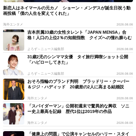
新恋人はネイマールの元カノ ショーン・メンデスが誕生日祝う動
画投稿「僕の人生を変えてくれた」
海外エンタメ
2026.08.06
吉本所属33歳の女性タレント「JAPAN MENSA」合
格！人口の上位2％の知能指数 クイズへの憧れ膨らむ
よろず～ニュース編集部
2026.08.06
31歳2児のシンママ女優 タイ旅行満喫ショット公開
「ハピローしてきた」
よろず～ニュース編集部
2026.08.06
おそろ指輪のブランド判明 ブラッドリー・クーパー
＆ジジ・ハディッド 20歳差の2人に高まる結婚説
海外エンタメ
2026.08.06
「スパイダーマン」公開初週末で驚異的な興収 ソニ
ー史上最高を記録 歴代1位は2019年の作品
海外エンタメ
2026.08.06
「健康上の問題」で公演キャンセルのハリー・スタイ