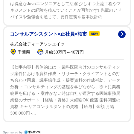
は得意なJavaエンジニアとして活躍 少しずつ上流工程やマ
ネジメントの経験を積んでいくことが可能です! 先輩のアド
バイスや勉強会を通じて、要件定義や基本設計の...
コンサルアシスタント×正社員×柏市
NEW
株式会社ディーアソシエイツ
千葉県
月給30万円～40万円
【仕事内容】具体的には ・歯科医院向けのコンサルティン
グ案件における資料作成 ・リサーチ・クライアントとの打
ち合わせ同席、議事録作成 ・提案資料の作成補助、データ
分析 ・コンサルティングの基礎を学びながら、徐々に業務
範囲を広げる ・案件がない時は自社が運営する医院事務局
業務のサポート 【経験・資格】未経験OK 優遇 歯科関連の
資格 キャリアコンサルタントの資格 【給与】金額 月給
300,000円~...
Sponsored by