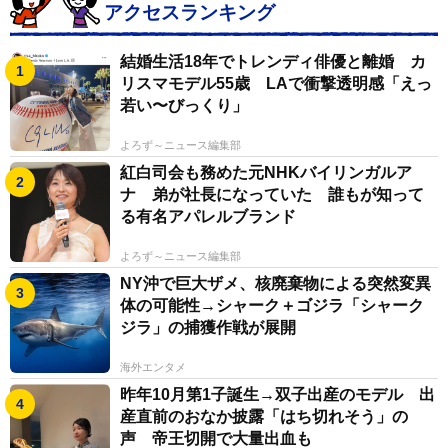
アクセスランキング
結婚生活18年でトレンディ俳優と離婚 カ
リスマモデル55歳 LAで衝撃透明感「えっ
若い〜びっくり」
よろず～ニュース編集部
紅白司会も務めた元NHKバイリンガルア
ナ 弟が社長になっていた 誰もが知って
る有名アパレルブランド
よろず～ニュース編集部
NY沖で巨大ザメ、核廃棄物による突然変異
体の可能性→シャーク＋ゴジラ「シャーク
ジラ」の捕獲作戦が展開
海外エンタメ
昨年10月第1子誕生→双子出産のモデル 出
産直前のおなか披露「はち切れそう」の
声 帝王切開で大量出血も