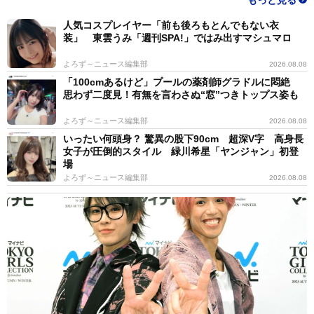
人気コスプレイヤー「前も後ろもとんでもない衣
装」 東雲うみ「週刊SPA!」ではみ出すマシュマロ
よろず～ニュース編集部
2026.08.08
「100cmあるけど」プールの薬剤師グラドルに悶絶
思わず二度見！有無を言わさぬ“窓”つきトップス姿も
よろず～ニュース編集部
2026.08.08
いったい何頭身？ 驚異の股下90cm 超深V字 高身長
女子が圧倒的スタイル 緑川希星「ヤンジャン」初登
場
よろず～ニュース編集部
2026.08.08