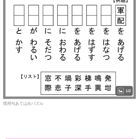
1/2
慣用句あてはめパズル