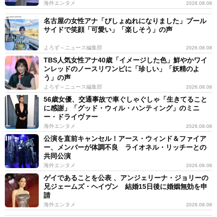
海外エンタメ
2026.08.08
名古屋の女性アナ「びしょぬれになりました」プール
サイドで笑顔「可愛い」「楽しそう」の声
よろず～ニュース編集部
2026.08.08
TBS人気女性アナ40歳「イメージした色」鮮やかワイ
ンレッドのノースリワンピに「珍しい」「妖精のよ
う」の声
よろず～ニュース編集部
2026.08.08
56歳女優、交通事故で車ぐしゃぐしゃ「生きてること
に感謝」「グッド・ウィル・ハンティング」のミニ
ー・ドライヴァー
海外エンタメ
2026.08.08
公演を直前キャンセル！アース・ウィンド＆ファイア
ー、メンバーが体調不良 ライオネル・リッチーとの
共同公演
海外エンタメ
2026.08.08
ゲイであることを公表 、アンジェリーナ・ジョリーの
兄ジェームズ・ヘイヴン 結婚15日後に婚姻無効を申
請
海外エンタメ
2026.08.08