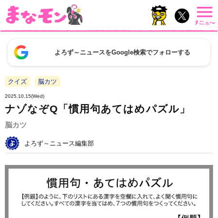
よろず～ニュースをGoogle検索でフォローする
クイズ
脳カツ
2025.10.15(Wed)
ナゾなぞQ「慣用句あてはめパズル」
脳カツ
よろず～ニュース編集部