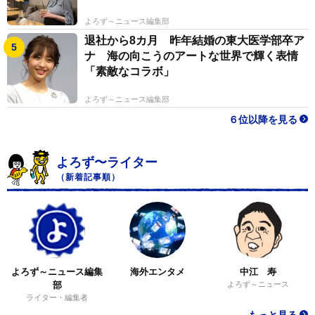
よろず～ニュース編集部
退社から8カ月 昨年結婚の東大医学部卒ア
ナ 海の向こうのアートな世界で輝く表情
「素敵なコラボ」
よろず～ニュース編集部
６位以降を見る
よろず〜ライター
（新着記事順）
よろず～ニュース編集
海外エンタメ
中江 寿
部
よろず～ニュース
ライター・編集者
もっと見る