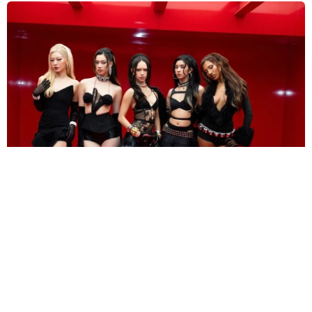
人気米ガールズグループ「ずっとかけがえのない存在」映画に無期
限活動休止のメンバーが出演していた
海外エンタメ
2026.08.08
第1子誕生のノブコブ吉村「向こうは覚えていないんじ
ゃねーかな」子連れ合コン参加プラン 破天荒キャラ
の悩みも
中江 寿
2026.08.08
エマ・フロスト役で豪出身のスリラー女優がマーベル
に仲間入り リブート版「X―MEN」