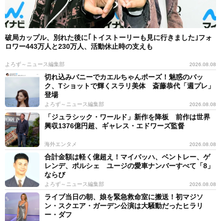
破局カップル、別れた後に｢トイストーリーも見に行きました｣フォ
ロワー443万人と230万人、活動休止時の支えも
よろず～ニュース編集部
2026.08.08
切れ込みバニーでカエルちゃんポーズ！魅惑のバッ
ク、Tショットで輝くスラリ美体 斎藤恭代「週プレ」
登場
よろず～ニュース編集部
2026.08.08
「ジュラシック・ワールド」新作を降板 前作は世界
興収1376億円超、ギャレス・エドワーズ監督
海外エンタメ
2026.08.08
合計金額は軽く億超え！マイバッハ、ベントレー、ゲ
レンデ、ポルシェ ユージの愛車ナンバーすべて「8」
ならび
よろず～ニュース編集部
2026.08.08
ライブ当日の朝、娘を緊急救命室に搬送！初マジソ
ン・スクエア・ガーデン公演は大騒動だったヒラリ
ー・ダフ