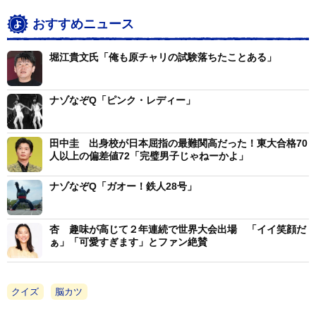
おすすめニュース
堀江貴文氏「俺も原チャリの試験落ちたことある」
ナゾなぞQ「ピンク・レディー」
田中圭 出身校が日本屈指の最難関高だった！東大合格70
人以上の偏差値72「完璧男子じゃねーかよ」
ナゾなぞQ「ガオー！鉄人28号」
杏 趣味が高じて２年連続で世界大会出場 「イイ笑顔だ
ぁ」「可愛すぎます」とファン絶賛
クイズ
脳カツ