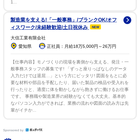
1...
製造業を支える!「一般事務」/ブランクOK/オフ
ィスワーク/未経験歓迎/土日祝休み
NEW
大信工業有限会社
愛知県
正社員：月給18万5,000円～26万円
【仕事内容】モノづくりの現場を裏側から支える、発注・一
般事務スタッフの募集です! 「ずっと座りっぱなしのデータ
入力だけでは退屈…」という方にピッタリ! 図面をもとに必
要な材料や部品を手配したり、届いた製品の検品や受入れを
行ったりと、適度に体を動かしながら飽きずに働けるお仕事
です。 事務職や製造業界の経験がなくても大丈夫。基本的
なパソコン入力ができれば、業務の流れや図面の読み方は先
輩がイチか...
Sponsored by