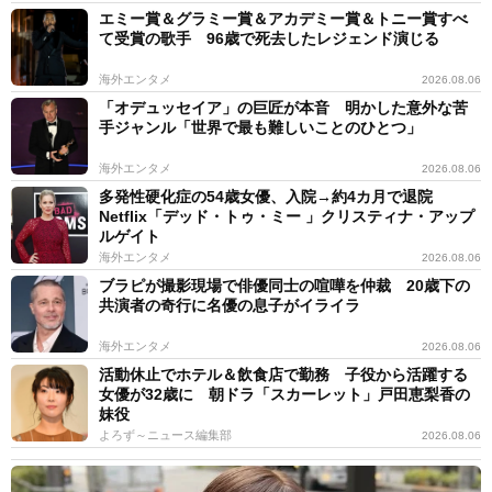
エミー賞＆グラミー賞＆アカデミー賞＆トニー賞すべ
て受賞の歌手 96歳で死去したレジェンド演じる
海外エンタメ
2026.08.06
「オデュッセイア」の巨匠が本音 明かした意外な苦
手ジャンル「世界で最も難しいことのひとつ」
海外エンタメ
2026.08.06
多発性硬化症の54歳女優、入院→約4カ月で退院
Netflix「デッド・トゥ・ミー 」クリスティナ・アップ
ルゲイト
海外エンタメ
2026.08.06
ブラピが撮影現場で俳優同士の喧嘩を仲裁 20歳下の
共演者の奇行に名優の息子がイライラ
海外エンタメ
2026.08.06
活動休止でホテル＆飲食店で勤務 子役から活躍する
女優が32歳に 朝ドラ「スカーレット」戸田恵梨香の
妹役
よろず～ニュース編集部
2026.08.06