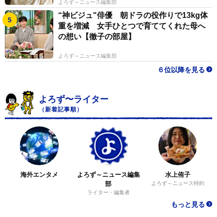
よろず～ニュース編集部
“神ビジュ"俳優 朝ドラの役作りで13kg体
重を増減 女手ひとつで育ててくれた母へ
の想い【徹子の部屋】
よろず～ニュース編集部
６位以降を見る
よろず〜ライター
（新着記事順）
海外エンタメ
よろず～ニュース編集
水上侑子
部
よろず～ニュース特約
ライター・編集者
もっと見る