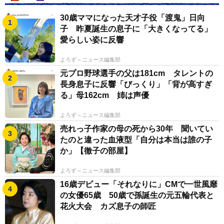
30歳ママになった天才子役「渡鬼」日向
子 昨夏誕生の息子に「大きくなってる」
愛らしい姿に反響
よろず～ニュース編集部
元プロ野球選手の父は181cm タレントの
長身息子に反響「びっくり」「背が高すぎ
る」母162cm 姉は声優
よろず～ニュース編集部
売れっ子作家の母の死から30年 聞いてい
たのと違った血液型「自分は本当は誰の子
か」【徹子の部屋】
よろず～ニュース編集部
16歳デビュー「それなりに」CMで一世風靡
の女優65歳 50歳で孫誕生の元五輪代表と
花火大会 カズ息子の師匠