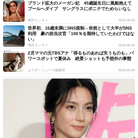
ブランド拡大のメーガン妃 45歳誕生日に風船抱えて
プールへダイブ サングラスにポニテでためらいなし
海外エンタメ
2026.08.06
世界初、16歳未満にSNS規制→依然として大半がSNS
利用 豪の担当次官「100％を期待していたわけではな
い」
海外エンタメ
2026.08.06
2児ママの元TBSアナ「得るものあれば失うものも」パ
ワースポットで夏休み 絶景ショットも予想外の事態
よろず～ニュース編集部
2026.08.06