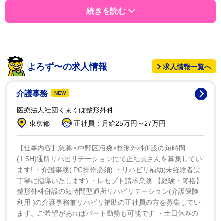
1970年
続きを読む
1974年
1976年
よろず〜の求人情報
求人情報一覧へ
【問題２】1964年の東京オリンピックをきっかけに急速
介護事務
NEW
に普及した交通機関は？
医療法人社団くまくぼ整形外科
新幹線
東京都
正社員：月給25万円～27万円
モノレール
【仕事内容】急募 <中野区沼袋>整形外科併設の短時間
(1.5H)通所リハビリテーションにて正社員さんを募集してい
ます! ・介護事務( PC操作必須) ・リハビリ補助(未経験者は
路面電車
丁寧に指導いたします) ・レセプト請求業務 【経験・資格】
整形外科併設の短時間型通所リハビリテーション(介護保険
利用 )の介護事務兼リハビリ補助の正社員の方を募集してい
ます。ご希望があればパート勤務も可能です ・土日休みの