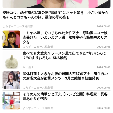
柴咲コウ、幼少期の写真公開“完成度”にネット驚き「小さい頃から
ちゃんとコウちゃんの顔」激似の母の姿も
よろず～ニュース編集部
2026.08.06
「ミヤネ屋」でいじられた女性アナ 頸動脈エコー検
査受けた→いよいよアラ還 脳梗塞や心筋梗塞のリス
クを
よろず～ニュース編集部
2026.08.06
食べても大丈夫？ラーメン屋で出てきた“青いにんに
く"のすりおろしにSNS騒然
水上侑子
2026.08.06
産休目前！大きなお腹の難関大卒37歳アナ 誕生祝い
の麻雀大会が衝撃メンツ 3月に結婚＆妊娠発表
よろず～ニュース編集部
2026.08.06
そうめんの簡単ひと工夫【レシピ公開】料理家・長谷
川あかりが伝授
よろず～ニュース編集部
2026.08.06