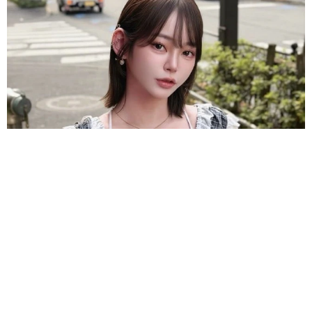
卵巣嚢腫摘出のインフルエンサー 術後の詳しい検査の結果を報
告 コスプレ姿にファン「驚きの回復力!!」
よろず～ニュース編集部
2026.08.06
＝LOVE大谷映美里、ぴったりニットでぱっくん＆チュ
ルチュル 真正面アングルで朝から「みそきん」堪能
よろず～ニュース編集部
2026.08.06
世界で活躍する「極妻」出演俳優 亡くなった大物作
曲家との思い出 生徒会長務めた高校の校歌手がける
よろず～ニュース編集部
2026.08.06