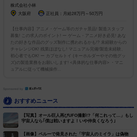
く話題となったオカルトネタがSNSのアルゴリズムやユ
株式会社小林
ーザーの投稿によって周期的にリサイクルされるとい
大阪府
正社員：月給28万円～50万円
う、ネット特有の現象があるとみられる。
【仕事内容】アニメ・ゲーム等のガチャ景品! 製造スタッフ
募集! この求人のポイント! ー ゲーム・アニメ好き必見! あな
しかし、歴史家やファクトチェッカーは、これらは単
たの好きな作品のグッズ制作に携われるかも!? 未経験からの
なる外見上の類似に過ぎないと繰り返し指摘している。
チャレンジOK! 残業ほぼなし! マニュアル完備!製造未経験、
写真の人物がプーチン大統領であるという根拠や、不老
初心者でもOK! ー カプセルトイ (キーホルダーやその他グッ
ズ)の製造業務をお願いします! <具体的な仕事内容> ・マニ
不死・タイムトラベルを裏付ける事実は一切存在せず、
ュアルに従って機械操作...
検証された事実に基づかないネット上の陰謀論に過ぎな
い。
Sponsored by
おすすめニュース
【写真】オール巨人再びUFO撮影!?「何これって…」もし
宇宙人なら｢僕は戦いますよ！いや仲良くなろう｣
【画像】ペルーで発見された「宇宙人のミイラ」は偽物