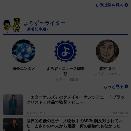
６位以降を見る
よろず〜ライター
（新着記事順）
海外エンタメ
よろず～ニュース編集
北村 泰介
部
よろず～ニュース
ライター・編集者
もっと見る
「エターナルズ」のクメイル・ナンジアニ 「ブラッ
クリスト」作品で監督デビュー
海外エンタメ
2026.08.08
世界的名優の息子 大物歌手のMV出演反対されてい
た まさかの本人から電話「何の前触れもなかった