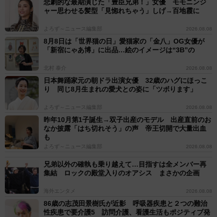
悲劇的な最期演じた「豊臣兄弟！」女優 モモニンジ
ャー思わせる髪型「見惚れちゃう」しげ→百地霞に
よろず～ニュース編集部
2026.08.08
8月8日は「世界猫の日」愛猫家の「金八」OG女優が
「新宿にゃあ博」に出品…絵のイメージは“3B”の
北村 泰介
2026.08.08
日本舞踊家元の朝ドラ出演女優 32歳のハグにほっこ
り 同じ8月生まれの愛犬との姿に「ツボります」
よろず～ニュース編集部
2026.08.08
昨年10月第1子誕生→双子出産のモデル 出産直前のお
なか披露「はち切れそう」の声 帝王切開で大量出血
も
よろず～ニュース編集部
2026.08.08
兄弟以外の確執も乗り越えて…目指すは全メンバー再
集結 ロックの殿堂入りのオアシス まさかの企画
海外エンタメ
2026.08.08
86歳の志茂田景樹氏が近影 呼吸器疾患と２つの難治
性疾患で要介護5 訪問介護、看護生活もポジティブ発