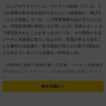
ロシアのウラジーミル・プーチン大統領（73）が、2
つの世界大戦を生き延びてきたという陰謀論が、再びネ
ット上で拡散している。この荒唐無稽な説が浮上したの
は、20世紀初頭の男性たちが写った古い写真がネット上
で再注目されたことがきっかけだった。その男性たちは
プーチン大統領に似ているものの、写真が本人であるこ
とを裏付ける証拠や、同大統領が何らかの形で1世紀以
上も生きているという証拠も一切存在しない。
1999年に初めて政権を握って以来、プーチン大統領は
四半世紀以上にわたりロシアの政治情勢を支配し続けて
きた。2022年2月に開始されたウクライナへの全面侵攻
は、依然として大統領としての任期を象徴する出来事と
続きを読む
なっており、国際的な推計によれば、この戦争により数
十万人の軍人死傷者と数千人の民間人の死者が出てい
る。