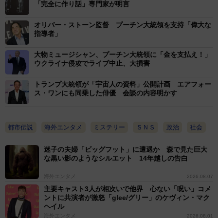
「完全に作り話」専門家が明言
オリバー・ストーン監督 プーチン大統領を支持「偉大な
指導者」
大物ミュージシャン、プーチン大統領に「金を支払え！」
ウクライナ侵攻でライブ中止、大損害
トランプ大統領が「宇宙人の資料」公開計画 エアフォー
ス・ワンにも同乗した俳優 会談の内容明かす
都市伝説
海外エンタメ
ミステリー
ＳＮＳ
政治
社会
迷子の夫婦「ビッグフット」に遭遇か 森で見た巨大
な黒い影のようなシルエット 14年越しの告白
海外エンタメ
2026.08.07
主要キャスト3人が相次いで他界 心ない「呪い」コメ
ントに共演者が激怒「glee/グリー」のケヴィン・マク
ヘイル
海外エンタメ
2026.08.01