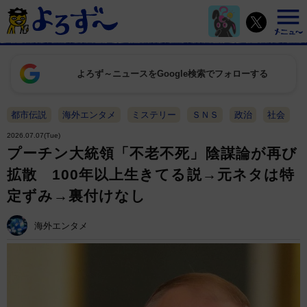
よろず～ニュースをGoogle検索でフォローする
都市伝説
海外エンタメ
ミステリー
ＳＮＳ
政治
社会
2026.07.07(Tue)
プーチン大統領「不老不死」陰謀論が再び
拡散 100年以上生きてる説→元ネタは特
定ずみ→裏付けなし
海外エンタメ