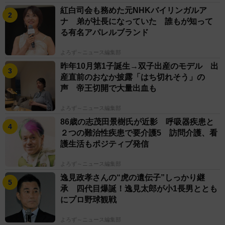
紅白司会も務めた元NHKバイリンガルア
ナ 弟が社長になっていた 誰もが知って
る有名アパレルブランド
よろず～ニュース編集部
昨年10月第1子誕生→双子出産のモデル 出
産直前のおなか披露「はち切れそう」の
声 帝王切開で大量出血も
よろず～ニュース編集部
86歳の志茂田景樹氏が近影 呼吸器疾患と
２つの難治性疾患で要介護5 訪問介護、看
護生活もポジティブ発信
よろず～ニュース編集部
逸見政孝さんの“虎の遺伝子”しっかり継
承 四代目爆誕！逸見太郎が小1長男ととも
にプロ野球観戦
よろず～ニュース編集部