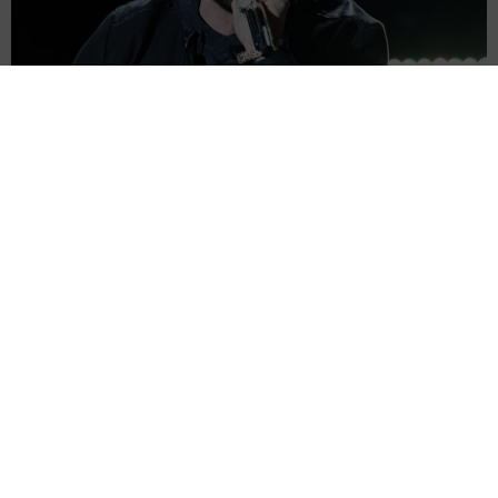
アルコール依存症に手を差し伸べた世界的ラッパー リハビリ治療
を援助「お金も用意しておく」と
海外エンタメ
2026.08.07
逸見政孝さんの“虎の遺伝子”しっかり継承 四代目爆
誕！逸見太郎が小1長男とともにプロ野球観戦
よろず～ニュース編集部
2026.08.07
「スパイダーマン」旋風やまず 公開わずか1週間で
「トイ・ストーリー5」抜いた 世界興収首位に
海外エンタメ
2026.08.07
公演を「人事上の問題」で直前キャンセル ビジュア
ルでも魅せる米ロックバンド 詳細は明かされず
海外エンタメ
2026.08.07
名門大でミスキャンパスのTBS「サンモニ」アナ 夜
の街でオフショット公開→「ノースリーブ、細〜、可