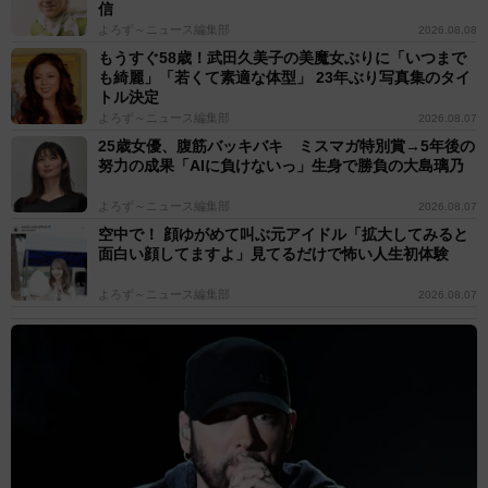
信
よろず～ニュース編集部
2026.08.08
もうすぐ58歳！武田久美子の美魔女ぶりに「いつまで
も綺麗」「若くて素適な体型」 23年ぶり写真集のタイ
トル決定
よろず～ニュース編集部
2026.08.07
25歳女優、腹筋バッキバキ ミスマガ特別賞→5年後の
努力の成果「AIに負けないっ」生身で勝負の大島璃乃
よろず～ニュース編集部
2026.08.07
空中で！ 顔ゆがめて叫ぶ元アイドル「拡大してみると
面白い顔してますよ」見てるだけで怖い人生初体験
よろず～ニュース編集部
2026.08.07