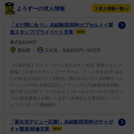
よろず〜の求人情報
求人情報一覧へ
ロシアは依然として西側諸国による広範な制裁の対象
となっており、紛争終結に向けた外交努力は繰り返し行
「まだ間に合う!」未経験採用枠/カプセルトイ製
き詰まっている。こうした緊迫した背景のもと、ソーシ
造スタッフ/プライベート充実
NEW
ャルメディア上ではプーチン大統領に関する荒唐無稽な
株式会社RIOT
噂が頻繁に流布しており、その代表格が、1920年と
愛知県
正社員：月給28万円～50万円
1941年に撮影された2枚の白黒写真を根拠とするもの
だ。軍服を着た男性たちの顔立ちが酷似していることか
【仕事内容】アニメ・ゲーム等のガチャ景品! 製造スタッフ
募集! この求人のポイント! ー ゲーム・アニメ好き必見! あな
ら、ネット上では「プーチン大統領は不老不死の聖なる
たの好きな作品のグッズ制作に携われるかも!? 未経験からの
存在だ」「タイムトラベルをしている」といった長年の
チャレンジOK! 残業ほぼなし! マニュアル完備!製造未経験、
陰謀論が囁かれてきた。
初心者でもOK! ー カプセルトイ (キーホルダーやその他グッ
ズ)の製造業務をお願いします! <具体的な仕事内容> ・マニ
この説は2015年にも一度広く注目を集めたが、決定的
ュアルに従って機械操作...
な新事実がないにもかかわらず現在またしても再浮上し
ている。その背景には、長引く国際紛争によって同大統
「新生活デビュー応援!」未経験採用枠/ガチャガ
チャ製造/研修充実
NEW
領への関心が高まり続けていることに加え、過去に大き