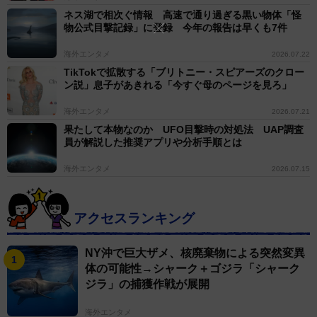
ネス湖で相次ぐ情報 高速で通り過ぎる黒い物体「怪
物公式目撃記録」に登録 今年の報告は早くも7件
海外エンタメ
2026.07.22
TikTokで拡散する「ブリトニー・スピアーズのクロー
ン説」息子があきれる「今すぐ母のページを見ろ」
海外エンタメ
2026.07.21
果たして本物なのか UFO目撃時の対処法 UAP調査
員が解説した推奨アプリや分析手順とは
海外エンタメ
2026.07.15
アクセスランキング
NY沖で巨大ザメ、核廃棄物による突然変異
体の可能性→シャーク＋ゴジラ「シャーク
ジラ」の捕獲作戦が展開
海外エンタメ