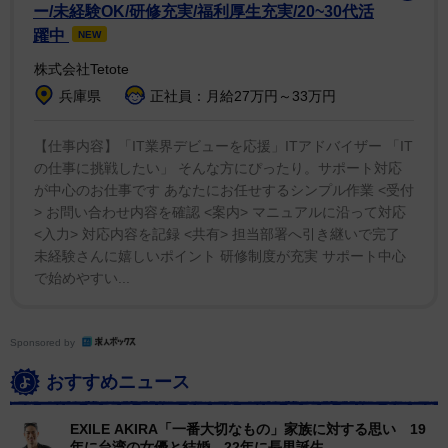
ー/未経験OK/研修充実/福利厚生充実/20~30代活
躍中
NEW
1/5
株式会社Tetote
EXILE AKIRA（撮影・坂部計介）
兵庫県
正社員：月給27万円～33万円
以前より動きやすくなった。「異次元な可動域や、む
【仕事内容】「IT業界デビューを応援」ITアドバイザー 「IT
ちゃな動きはできなくなりましたけど、全体を通しての
の仕事に挑戦したい」 そんな方にぴったり。サポート対応
体力や体の使い方は、ものすごく洗練されている感じは
が中心のお仕事です あなたにお任せするシンプル作業 <受付
> お問い合わせ内容を確認 <案内> マニュアルに沿って対応
あります。進化？そうだと思います」。変化ではなく進
<入力> 対応内容を記録 <共有> 担当部署へ引き継いで完了
化している。
未経験さんに嬉しいポイント 研修制度が充実 サポート中心
で始めやすい...
普段から食生活にも気を使う。「ぜいたくをするとい
うのではなくて、いいものを入れる」。ジャンクフー
Sponsored by
ド、添加物の入ったものは避けるようにしている。「自
分の体と相談しながら。いい食べ物はもたれなかったり
おすすめニュース
するじゃないですか。それぐらいのレベルですけど
EXILE AKIRA「一番大切なもの」家族に対する思い 19
ね」。ただ、ライブ当日の食事は決まっている。「精進
年に台湾の女優と結婚、22年に長男誕生