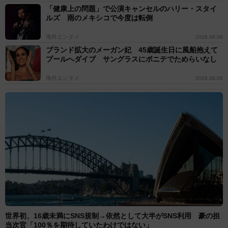
「健康上の問題」で公演キャンセルのハリー・スタイ
ルズ 雨のメキシコで今度は転倒
海外エンタメ
2026.08.06
ブランド拡大のメーガン妃 45歳誕生日に風船抱えて
プールへダイブ サングラスにポニテでためらいなし
海外エンタメ
2026.08.06
3/5
EXILE AKIRA（撮影・坂部計介）
◆EXILE AKIRA 2006年にEXILEに加入。現在は、
EXILE／EXILE THE SECONDの中心核として、また
EXILE TRIBEのリーダーとして牽引し続け、映画、ドラ
世界初、16歳未満にSNS規制→依然として大半がSNS利用 豪の担
マ、舞台など様々な分野でも活躍。俳優としては09年の
当次官「100％を期待していたわけではない」