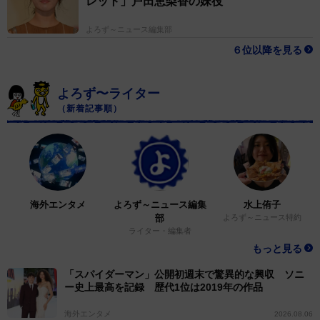
レット」戸田恵梨香の妹役
また海外に移住しているとか。決めきれないぐらい選択
肢があるんですよね。時の流れに身を任すじゃないです
よろず～ニュース編集部
けど、その流れで行き着いた場所が僕の答えかなって思
６位以降を見る
います」。40代を迎えたからこそ、思うようになった。
よろず〜ライター
やりたいことは全てやっていきたい。「全部やった流
（新着記事順）
れでたどり着いたところが、50代の1つの答えかなと。
それで多分、見える景色があると思うので、そのときに
また60代、70代のことを考えればいいのかなと。そんな
スタンスでやれるかな、と思いますね」。感じるままに
進めば、おのずと道が開けてくる。
海外エンタメ
よろず～ニュース編集
水上侑子
部
よろず～ニュース特約
ライター・編集者
もっと見る
「スパイダーマン」公開初週末で驚異的な興収 ソニ
ー史上最高を記録 歴代1位は2019年の作品
海外エンタメ
2026.08.06