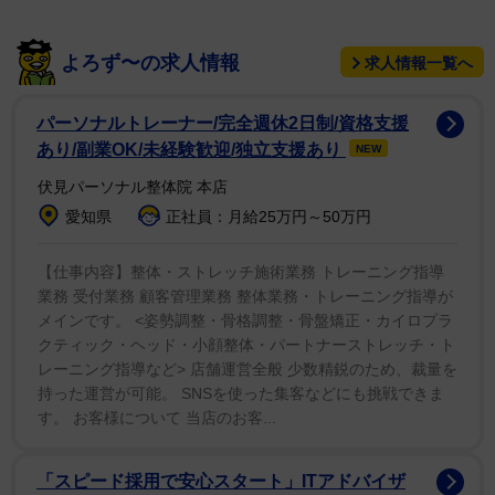
ので」。速球派だった投手が技巧派に転向するように、
現在の自分に合う形を作っている。
よろず〜の求人情報
求人情報一覧へ
パーソナルトレーナー/完全週休2日制/資格支援
あり/副業OK/未経験歓迎/独立支援あり
NEW
伏見パーソナル整体院 本店
愛知県
正社員：月給25万円～50万円
【仕事内容】整体・ストレッチ施術業務 トレーニング指導
業務 受付業務 顧客管理業務 整体業務・トレーニング指導が
メインです。 <姿勢調整・骨格調整・骨盤矯正・カイロプラ
クティック・ヘッド・小顔整体・パートナーストレッチ・ト
レーニング指導など> 店舗運営全般 少数精鋭のため、裁量を
持った運営が可能。 SNSを使った集客などにも挑戦できま
す。 お客様について 当店のお客...
「スピード採用で安心スタート」ITアドバイザ