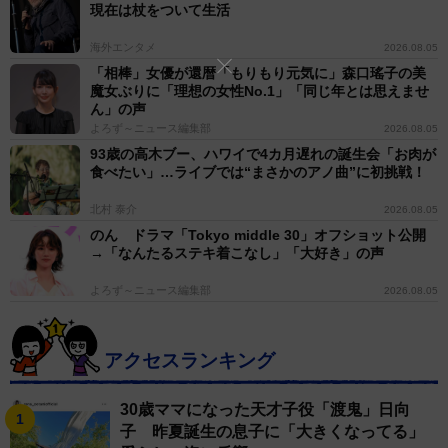
現在は杖をついて生活
海外エンタメ
2026.08.05
「相棒」女優が還暦「もりもり元気に」森口瑤子の美
魔女ぶりに「理想の女性No.1」「同じ年とは思えませ
ん」の声
よろず～ニュース編集部
2026.08.05
93歳の高木ブー、ハワイで4カ月遅れの誕生会「お肉が
食べたい」…ライブでは“まさかのアノ曲”に初挑戦！
北村 泰介
2026.08.05
のん ドラマ「Tokyo middle 30」オフショット公開
→「なんたるステキ着こなし」「大好き」の声
よろず～ニュース編集部
2026.08.05
アクセスランキング
2/5
30歳ママになった天才子役「渡鬼」日向
子 昨夏誕生の息子に「大きくなってる」
EXILE AKIRA（撮影・坂部計介）