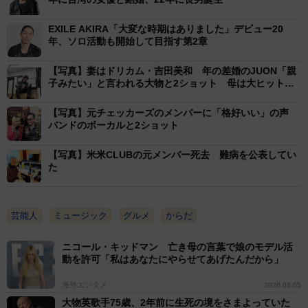
料理じゃないですけど、白い米と具なしの味噌汁だけで
EXILE AKIRA「大変な時期はありました」デビュー20
すね。朝と昼と、本当に必要なエネルギーと塩分だ
年、ソロ活動も開始して目指す第2章
け」。いいコンディションでステージに上がり、最高の
パフォーマンスをするために続けている。
【写真】妻はドリカム・吉田美和 年の差婚のJUON「親
子みたい」と言われる大物と2ショット 母は大ヒット歌
手
自分の生まれた国のことをもっと知りたくなった。舞
【写真】元チェッカーズのメンバーに「格好いい」の声
台で共演した、台湾のモデルで女優の林志玲（リン・チ
バンドのボーカルと2ショット
ーリン）と2019年に結婚、22年に長男が誕生。「妻の
【写真】米米CLUBの元メンバー死去 難病を公表してい
方が多分、日本について詳しいんですよ。ずっと住んで
た
いると、以外と身近なことや当たり前のことを知らなか
ったりするので。僕も海外に出ているからこそ、日本の
芸能人
ミュージック
グルメ
からだ
文化や歴史みたいものが、誇らしく感じるというか。日
本ほどクオリティーの高い食事だったり、技術だったり
ニコール・キッドマン 亡き母の言葉で娘のモデル活
とかはないと思います」。海外でも活動もするからこ
動を許可「私はあなたにやらせてあげたんだから」
そ、日本の良さを再確認できる。
海外エンタメ
2026.08.05
大物英歌手75歳、2年前に生死の境をさまよっていた