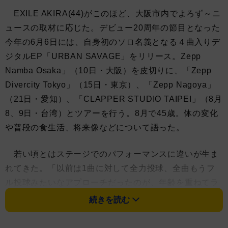
EXILE AKIRA(44)がこのほど、大阪市内でよろず～ニ
ュースの取材に応じた。デビュー20周年の節目となった
今年の6月6日には、自身初のソロ名義となる４曲入りデ
ジタルEP「URBAN SAVAGE」をリリース。Zepp
Namba Osaka」（10日・大阪）を皮切りに、「Zepp
Divercity Tokyo」（15日・東京）、「Zepp Nagoya」
（21日・愛知）、「CLAPPER STUDIO TAIPEI」（8月
8、9日・台湾）とツアーを行う。8月で45歳。体の変化
や普段の食生活、将来像などについて語った。
若い頃とはステージでのパフォーマンスに違いが生ま
れてきた。「以前は1曲に対して全力投球、全曲もうフ
ル投球みたいなアプローチだったのが、年齢を重ねてラ
イブ全体に自分の中で波を作るんですよね。それはサボ
続きを読む
りではなく、味になるし。でも、その味をつけるため
に、違った体力とか、いろんな神経の使い方が生まれる