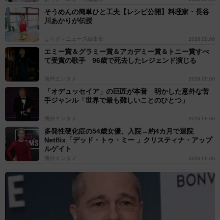
そうめんの簡単ひと工夫【レシピ公開】料理家・長谷
川あかりが伝授
よろず～ニュース編集部
2026.08.06
エミー賞＆グラミー賞＆アカデミー賞＆トニー賞すべ
て受賞の歌手 96歳で死去したレジェンド演じる
海外エンタメ
2026.08.06
「オデュッセイア」の巨匠が本音 明かした意外な苦
手ジャンル「世界で最も難しいことのひとつ」
海外エンタメ
2026.08.06
多発性硬化症の54歳女優、入院→約4カ月で退院
Netflix「デッド・トゥ・ミー 」クリスティナ・アップ
ルゲイト
海外エンタメ
2026.08.06