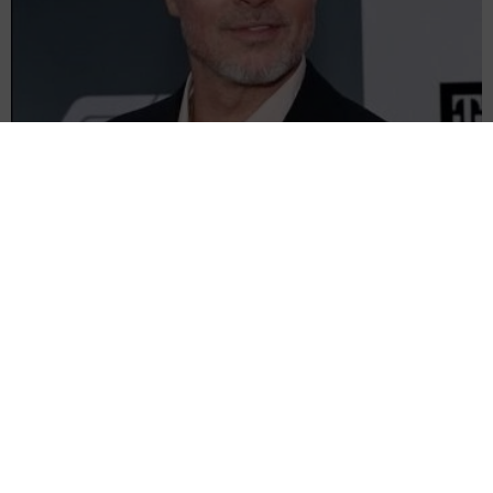
ブラピが撮影現場で俳優同士の喧嘩を仲裁 20歳下の共演者の奇行
に名優の息子がイライラ
海外エンタメ
2026.08.06
活動休止でホテル＆飲食店で勤務 子役から活躍する
女優が32歳に 朝ドラ「スカーレット」戸田恵梨香の
妹役
よろず～ニュース編集部
2026.08.06
卵巣嚢腫摘出のインフルエンサー 術後の詳しい検査
の結果を報告 コスプレ姿にファン「驚きの回復力!!」
よろず～ニュース編集部
2026.08.06
＝LOVE大谷映美里、ぴったりニットでぱっくん＆チュ
ルチュル 真正面アングルで朝から「みそきん」堪能
よろず～ニュース編集部
2026.08.06