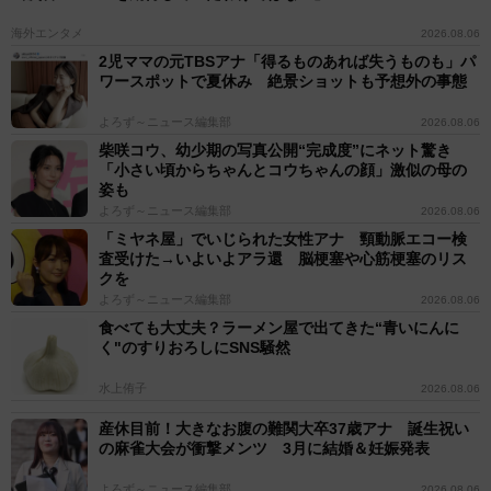
初主演映画「ちゃんと伝える」で日本映画批評家大賞新
海外エンタメ
2026.08.06
人賞を受賞。12年には大ヒットシリーズのドラマ
2児ママの元TBSアナ「得るものあれば失うものも」パ
ワースポットで夏休み 絶景ショットも予想外の事態
「GTO」にて鬼塚英吉役で主演を務める。23年からは
「LDH愛夢悅」の代表取締役社長CEO／Chief
よろず～ニュース編集部
2026.08.06
Executive Officerを務め、台湾版紅白歌合戦「超級巨星
柴咲コウ、幼少期の写真公開“完成度”にネット驚き
「小さい頃からちゃんとコウちゃんの顔」激似の母の
紅白藝能大賞」への出演も果たす。日本国内のみなら
姿も
ず、アジア、世界に向け、活動の場を広げている。
よろず～ニュース編集部
2026.08.06
「ミヤネ屋」でいじられた女性アナ 頸動脈エコー検
査受けた→いよいよアラ還 脳梗塞や心筋梗塞のリス
クを
よろず～ニュース編集部
2026.08.06
食べても大丈夫？ラーメン屋で出てきた“青いにんに
く"のすりおろしにSNS騒然
水上侑子
2026.08.06
産休目前！大きなお腹の難関大卒37歳アナ 誕生祝い
の麻雀大会が衝撃メンツ 3月に結婚＆妊娠発表
よろず～ニュース編集部
2026.08.06