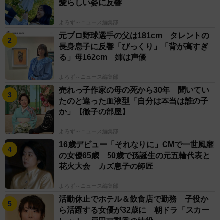
愛らしい姿に反響
もちろん、国によって国民性の違いはある。「僕の場
よろず～ニュース編集部
合はあえて現地にコミットするようにするんですけど、
元プロ野球選手の父は181cm タレントの
日本人である誇りというか、謙虚さ、生真面目さ、丁寧
長身息子に反響「びっくり」「背が高すぎ
る」母162cm 姉は声優
さ、繊細さ…。そういったものって、僕らの生まれ育っ
た環境と感覚とでしか得られないものなので、世界で吸
よろず～ニュース編集部
収したいろんなものと掛け合わせて、われわれの場合で
売れっ子作家の母の死から30年 聞いてい
いう、エンターテインメントやステージ作りにつながっ
たのと違った血液型「自分は本当は誰の子
か」【徹子の部屋】
てくるんじゃないかと」。日本と海外、それぞれの良さ
を組み合わせることで、アーティストとして新境地が開
よろず～ニュース編集部
けると思っている。
16歳デビュー「それなりに」CMで一世風靡
の女優65歳 50歳で孫誕生の元五輪代表と
今後の目標、将来像は決めていない。「これは悩まし
花火大会 カズ息子の師匠
いことで。将来設計をすべきなのか、それとも今を生き
よろず～ニュース編集部
るべきなのか。選択しきれないですよね。10年後にLDH
活動休止でホテル＆飲食店で勤務 子役か
を背負っているか、もしくはプレーヤーでいるか、はた
ら活躍する女優が32歳に 朝ドラ「スカー