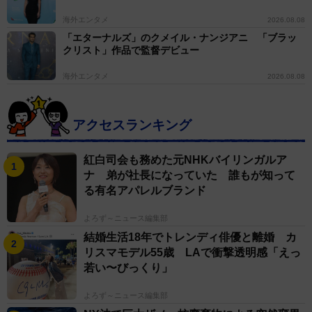
海外エンタメ
2026.08.08
「エターナルズ」のクメイル・ナンジアニ 「ブラッ
クリスト」作品で監督デビュー
海外エンタメ
2026.08.08
アクセスランキング
紅白司会も務めた元NHKバイリンガルア
ナ 弟が社長になっていた 誰もが知って
る有名アパレルブランド
よろず～ニュース編集部
結婚生活18年でトレンディ俳優と離婚 カ
リスマモデル55歳 LAで衝撃透明感「えっ
若い〜びっくり」
よろず～ニュース編集部