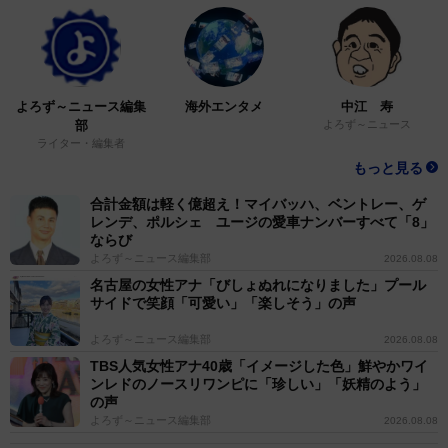
よろず～ニュース編集
海外エンタメ
中江 寿
部
よろず～ニュース
ライター・編集者
もっと見る
合計金額は軽く億超え！マイバッハ、ベントレー、ゲ
レンデ、ポルシェ ユージの愛車ナンバーすべて「8」
ならび
よろず～ニュース編集部
2026.08.08
名古屋の女性アナ「びしょぬれになりました」プール
サイドで笑顔「可愛い」「楽しそう」の声
よろず～ニュース編集部
2026.08.08
TBS人気女性アナ40歳「イメージした色」鮮やかワイ
ンレドのノースリワンピに「珍しい」「妖精のよう」
の声
よろず～ニュース編集部
2026.08.08