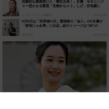
悲劇的な最期演じた「豊臣兄弟！」女優 モモニンジ
ャー思わせる髪型「見惚れちゃう」しげ→百地霞に
よろず～ニュース編集部
2026.08.08
8月8日は「世界猫の日」愛猫家の「金八」OG女優が
「新宿にゃあ博」に出品…絵のイメージは“3B”の
北村 泰介
2026.08.08
日本舞踊家元の朝ドラ出演女優 32歳のハグにほっこり 同じ8月
生まれの愛犬との姿に「ツボります」