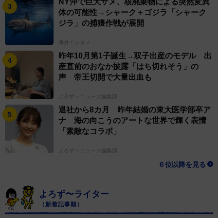
NY沖で巨大ザメ、核廃棄物による突然変異
体の可能性→シャーク＋ゴジラ「シャーク
ジラ」の捕獲作戦が展開
海外エンタメ
昨年10月第1子誕生→双子出産のモデル 出
産直前のおなか披露「はち切れそう」の
声 帝王切開で大量出血も
よろず～ニュース編集部
退社から8カ月 昨年結婚の東大医学部卒ア
ナ 海の向こうのアートな世界で輝く表情
「素敵なコラボ」
よろず～ニュース編集部
６位以降を見る
よろず〜ライター
（新着記事順）