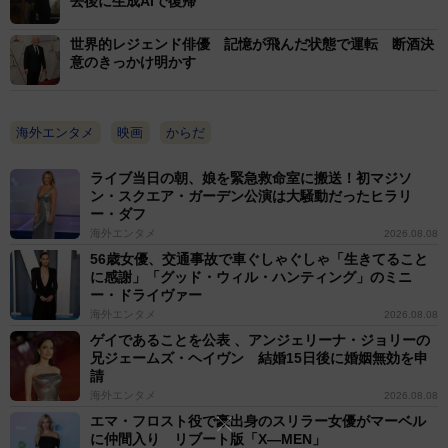
去後に生成AIで復帰
世界的レジェンド俳優 記憶が飛んだ状態で運転 断酒決
意のきっかけ明かす
海外エンタメ
映画
からだ
ライブ当日の朝、娘を緊急救命室に搬送！初マジソ
ン・スクエア・ガーデン公演は大騒動だったヒラリ
ー・ダフ
海外エンタメ
2026.08.08
56歳女優、交通事故で車ぐしゃぐしゃ「生きてること
に感謝」「グッド・ウィル・ハンティング」のミニ
ー・ドライヴァー
海外エンタメ
2026.08.08
ゲイであることを公表 、アンジェリーナ・ジョリーの
兄ジェームズ・ヘイヴン 結婚15日後に婚姻無効を申
請
海外エンタメ
2026.08.08
エマ・フロスト役で豪出身のスリラー女優がマーベル
に仲間入り リブート版「X―MEN」