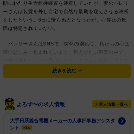
間にわたり生命維持装置を装着していたが、妻のバレリ
ーさんは装置を外し自宅で自然な最期を迎えさせる決断
をしたという。6日に帰らぬ人となったが、心停止の原
因は特定されていない。
バレリーさんはSNSで「突然の別れに、私たちの心は
深い悲しみに包まれています。耐えがたい現実の中で、
一瞬一瞬をなんとか受け止めています」と報告。「この
永遠の光を心に留め、私たち家族のために祈ってくださ
続きを読む
い」と呼びかけた。
アンソニーは「ゴッドファーザーPART Ⅲ」で注目を
集め、「ザ・ロック」「ポストマン」「アルマゲドン」
よろず〜の求人情報
求人情報一覧へ
などにも出演。「スピーシーズ 種の起源」では女優のナ
ターシャ・ヘンストリッジとのキスシーンでMTV映画賞
大手日系総合電機メーカーの人事部事務アシスタ
を受賞した。
ント
NEW