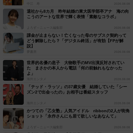
中江 寿
2026.08.08
退社から8カ月 昨年結婚の東大医学部卒アナ 海の向
こうのアートな世界で輝く表情「素敵なコラボ」
よろず～ニュース編集部
2026.08.08
課金が止まらない！亡くなった母のサブスク契約って
どう解除したら？「デジタル終活」が有効【FPが解
説】
夢書房
2026.08.08
世界的名優の息子 大物歌手のMV出演反対されてい
た まさかの本人から電話「何の前触れもなかった
よ」
海外エンタメ
2026.08.08
「テッド・ラッソ」の37歳女優 結婚していた「シー
ズン2で出会ったの」お相手は番組スタッフ
海外エンタメ
2026.08.08
かつての「乙女塾」人気アイドル ribbonの2人が街角
ショット「永作さんにも居て欲しいなあなんて」
よろず～ニュース編集部
2026.08.08