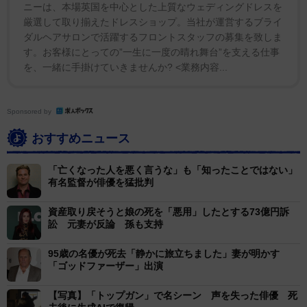
ニーは、本場英国を中心とした上質なウェディングドレスを
厳選して取り揃えたドレスショップ。当社が運営するブライ
ダルヘアサロンで活躍するフロントスタッフの募集を致しま
す。お客様にとっての”一生に一度の晴れ舞台”を支える仕事
を、一緒に手掛けていきませんか? <業務内容...
Sponsored by
おすすめニュース
「亡くなった人を悪く言うな」も「知ったことではない」
有名監督が俳優を猛批判
資産取り戻そうと娘の死を「悪用」したとする73億円訴
訟 元妻が反論 孫も支持
95歳の名優が死去「静かに旅立ちました」妻が明かす
「ゴッドファーザー」出演
【写真】「トップガン」で名シーン 声を失った俳優 死