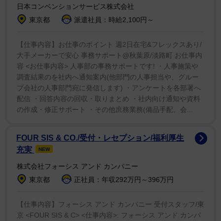
日本コンベンションサービス株式会社
東京都
派遣社員：時給2,100円～
【仕事内容】お仕事のポイント 週2日在宅&フレックスあり/
大手メーカーで安心 事務サポート@秋葉原/淡路町 お仕事内
容 <お仕事内容> 人事部の事務サポートです! ・人事施策や
調査結果のを社内へ通知案内(他部門の人事担当や、グルー
プ会社の人事部門宛に発信します) ・アンケートを各部署へ
配信 ・回答内容の回収・取りまとめ ・社内向け通知や資料
の作成・修正サポート ・その他庶務業務(備品手配、会...
FOUR SIS & CO./受付・レセプション/福利厚生
充実
NEW
株式会社フォーシス アンド カンパニー
東京都
正社員：年収292万円～396万円
【仕事内容】フォーシス アンド カンパニー 受付スタッフ/東
京 <FOUR SIS & C> <仕事内容>: フォーシス アンド カンパ