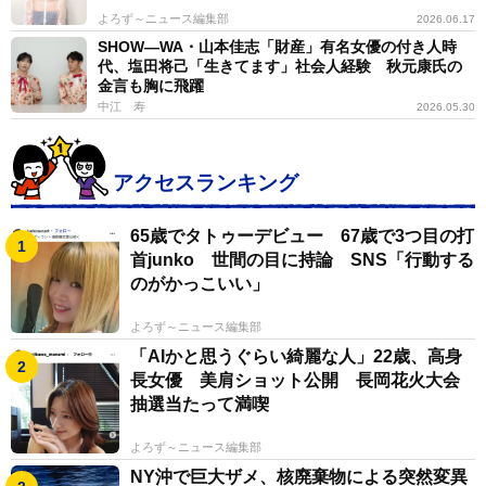
よろず～ニュース編集部
2026.06.17
SHOW―WA・山本佳志「財産」有名女優の付き人時
代、塩田将己「生きてます」社会人経験 秋元康氏の
金言も胸に飛躍
中江 寿
2026.05.30
アクセスランキング
65歳でタトゥーデビュー 67歳で3つ目の打
首junko 世間の目に持論 SNS「行動する
のがかっこいい」
よろず～ニュース編集部
「AIかと思うぐらい綺麗な人」22歳、高身
長女優 美肩ショット公開 長岡花火大会
抽選当たって満喫
よろず～ニュース編集部
NY沖で巨大ザメ、核廃棄物による突然変異