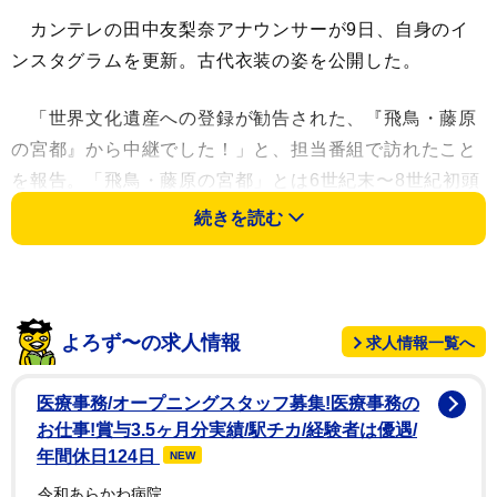
カンテレの田中友梨奈アナウンサーが9日、自身のイ
ンスタグラムを更新。古代衣装の姿を公開した。
「世界文化遺産への登録が勧告された、『飛鳥・藤原
の宮都』から中継でした！」と、担当番組で訪れたこと
を報告。「飛鳥・藤原の宮都」とは6世紀末〜8世紀初頭
の飛鳥時代に栄えた奈良県の遺跡群。「古代衣装はどな
続きを読む
たでも借りられるそうなので是非！テンション上がりま
すッ」と当時着ていたと思われる衣装でポーズを決める
写真を掲載した。
よろず〜の求人情報
求人情報一覧へ
フォロワーからは「めっちゃかわいい」「美人」「古
代衣装が似合い過ぎ」などの声が寄せられた。
医療事務/オープニングスタッフ募集!医療事務の
お仕事!賞与3.5ヶ月分実績/駅チカ/経験者は優遇/
田中アナは2001年12月29日生まれ、25歳、福岡県
年間休日124日
NEW
出身。関西学院大学卒業後、2024年に関西テレビ入社し
令和あらかわ病院