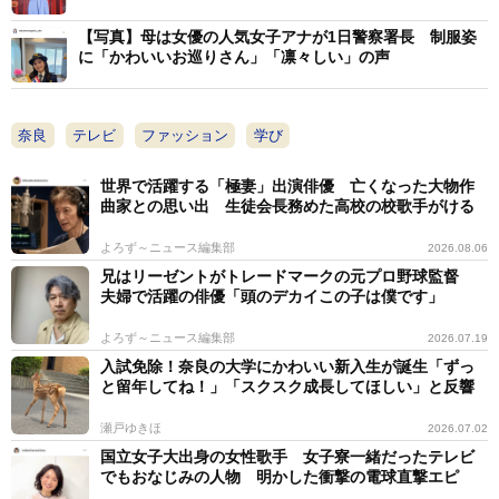
【写真】母は女優の人気女子アナが1日警察署長 制服姿
に「かわいいお巡りさん」「凛々しい」の声
奈良
テレビ
ファッション
学び
世界で活躍する「極妻」出演俳優 亡くなった大物作
曲家との思い出 生徒会長務めた高校の校歌手がける
よろず～ニュース編集部
2026.08.06
兄はリーゼントがトレードマークの元プロ野球監督
夫婦で活躍の俳優「頭のデカイこの子は僕です」
よろず～ニュース編集部
2026.07.19
入試免除！奈良の大学にかわいい新入生が誕生「ずっ
と留年してね！」「スクスク成長してほしい」と反響
瀬戸ゆきほ
2026.07.02
国立女子大出身の女性歌手 女子寮一緒だったテレビ
でもおなじみの人物 明かした衝撃の電球直撃エピ