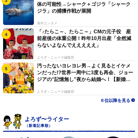
体の可能性→シャーク＋ゴジラ「シャーク
ジラ」の捕獲作戦が展開
海外エンタメ
「♪たらこ～、たらこ～」CMの元子役 産
前産後の体重公開！昨年10月出産「全然減
らないよなんでえええええ」
よろず～ニュース編集部
汚ったないヨレヨレ男→よく見るとイケメ
ンだった!?世界一周中に3度も再会、ジョー
ジアの“記憶無し"夜から結婚へ！【新婚さ
ん】
よろず～ニュース編集部
６位以降を見る
よろず〜ライター
（新着記事順）