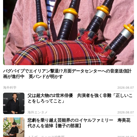
バグパイプでエイリアン撃退!?月面データセンターへの音楽送信計
画が進行中 英バンドが明かす
海外科学
2026.08.07
父は超大物の2世米俳優 共演者を強く非難「正しいこ
とをしろってこと」
海外エンタメ
2026.08.07
悲劇を乗り越え芸能界のロイヤルファミリー 寿美花
代さんを追悼【徹子の部屋】
よろず～ニュース編集部