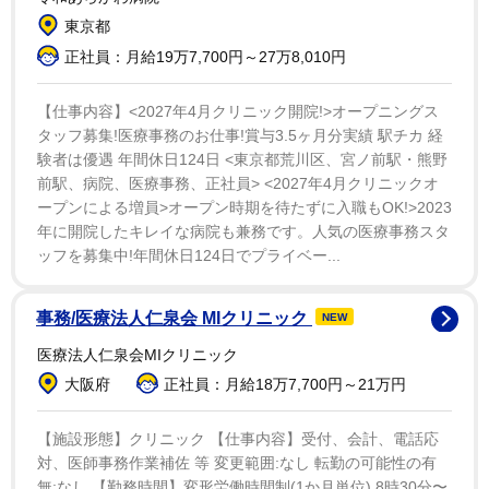
た。
東京都
正社員：月給19万7,700円～27万8,010円
【仕事内容】<2027年4月クリニック開院!>オープニングス
タッフ募集!医療事務のお仕事!賞与3.5ヶ月分実績 駅チカ 経
験者は優遇 年間休日124日 <東京都荒川区、宮ノ前駅・熊野
前駅、病院、医療事務、正社員> <2027年4月クリニックオ
ープンによる増員>オープン時期を待たずに入職もOK!>2023
年に開院したキレイな病院も兼務です。人気の医療事務スタ
ッフを募集中!年間休日124日でプライベー...
事務/医療法人仁泉会 MIクリニック
NEW
医療法人仁泉会MIクリニック
大阪府
正社員：月給18万7,700円～21万円
【施設形態】クリニック 【仕事内容】受付、会計、電話応
対、医師事務作業補佐 等 変更範囲:なし 転勤の可能性の有
無:なし 【勤務時間】変形労働時間制(1か月単位) 8時30分〜