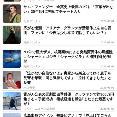
2026.08.07
サム・フェンダー 全英史上最長の1位に「言葉が出な
い」25年6月に初めてチャート入り
海外エンタメ
2026.08.07
広がる憶測 アリアナ・グランデが活動休止を自ら説
明 ファンに「今夜は少し本音で話してもいい？」
海外エンタメ
2026.08.07
NY沖で巨大ザメ、核廃棄物による突然変異体の可能性
→シャーク＋ゴジラ「シャークジラ」の捕獲作戦が展
開
海外エンタメ
2026.08.07
「泣かない自信ないよ」実家から巣立ってゆく息子を
見守る母親「同じ気持ちです」「泣けてきました」と
反響
水上侑子
2026.08.07
舌がん公表の元劇団四季俳優 クラファンで約300万円
集まる→手術成功 術後経過も報告｢まだまだ最悪です
が｣
よろず～ニュース編集部
2026.08.07
広島出身アイドル「被爆ピアノ」で「見上げてごらん