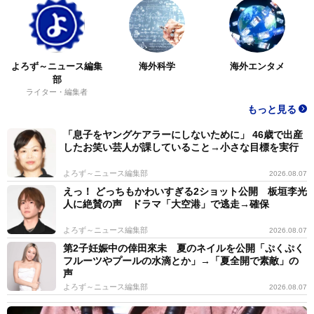
よろず～ニュース編集
海外科学
海外エンタメ
部
ライター・編集者
もっと見る
「息子をヤングケアラーにしないために」 46歳で出産
したお笑い芸人が課していること→小さな目標を実行
よろず～ニュース編集部
2026.08.07
えっ！ どっちもかわいすぎる2ショット公開 板垣李光
人に絶賛の声 ドラマ「大空港」で逃走→確保
よろず～ニュース編集部
2026.08.07
第2子妊娠中の倖田來未 夏のネイルを公開「ぷくぷく
フルーツやプールの水滴とか」→「夏全開で素敵」の
声
よろず～ニュース編集部
2026.08.07