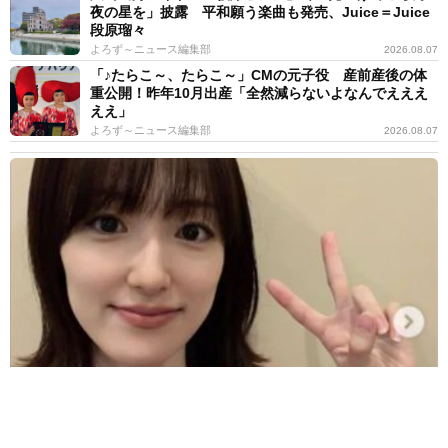
夜の星を」披露 平和願う楽曲も発売、Juice＝Juice
段原瑠々
よろず～ニュース編集部
2026.08.07
「♪たらこ～、たらこ～」CMの元子役 産前産後の体
重公開！昨年10月出産「全然減らないよなんでえええ
ええ」
よろず～ニュース編集部
2026.08.07
子役出身で慶応大卒、ハリウッドの大作映画にも出演した女優が33
歳の誕生日「歳を重ねるたびに温かい心を」