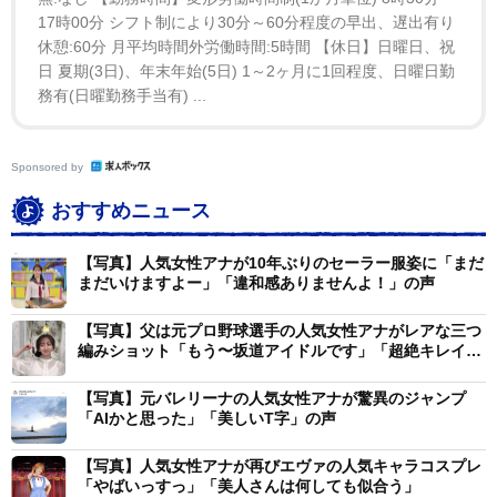
17時00分 シフト制により30分～60分程度の早出、遅出有り
休憩:60分 月平均時間外労働時間:5時間 【休日】日曜日、祝
日 夏期(3日)、年末年始(5日) 1～2ヶ月に1回程度、日曜日勤
務有(日曜勤務手当有) ...
Sponsored by
おすすめニュース
【写真】人気女性アナが10年ぶりのセーラー服姿に「まだ
まだいけますよー」「違和感ありませんよ！」の声
【写真】父は元プロ野球選手の人気女性アナがレアな三つ
編みショット「もう〜坂道アイドルです」「超絶キレイ」
の声
【写真】元バレリーナの人気女性アナが驚異のジャンプ
「AIかと思った」「美しいT字」の声
【写真】人気女性アナが再びエヴァの人気キャラコスプレ
「やばいっすっ」「美人さんは何しても似合う」