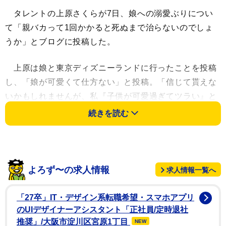
タレントの上原さくらが7日、娘への溺愛ぶりについ
て「親バカって1回かかると死ぬまで治らないのでしょ
うか」とブログに投稿した。
上原は娘と東京ディズニーランドに行ったことを投稿
し、「娘が可愛くて仕方ない」と投稿。「信じて貰えな
いかもしれませんが、私『子供が可愛過ぎてツラい』と
か『娘のことを大好き過ぎる』とかググってしまった事
続きを読む
があります。笑 いくらなんでも親バカ過ぎる気がし
て」と自分自身にツッコミを入れた。しかし、「そした
ら仲間がいっぱいいました!!」と自分だけではなかった
ことを記した。
よろず〜の求人情報
求人情報一覧へ
上原は「私の母に、この件を話した事があるのですが
「27卒」IT・デザイン系転職希望・スマホアプリ
(認知症だけど、今現在の会話は普通にできます)」と
のUIデザイナーアシスタント「正社員/定時退社
し、母は「そりゃあそうでしょうよ〜 本能で『可愛く
推奨」/大阪市淀川区宮原1丁目
NEW