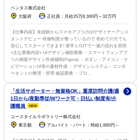
て仕方ない』と思わなきゃ、子育てなんて出来ないじゃ
ベンタス株式会社
ない 大変なことばっかりなんだから」と返答したとい
大阪府
正社員：月給25万8,300円～32万円
う。上原は「それが正解だね」と非常に納得したよう
で、大きなフォントで強調し記した。
【仕事内容】未経験からスマホアプリのUIデザイナーアシス
タントデビュー 研修制度が整っているので 初めての方でも
安心してスタートできます! 座学とOJTで一連の流れを習得
ブログ読者から「大変な思いして産んだ子!!かわいっ
<主な業務内容> UIデザイン補助業務 ・スマートフォンアプ
て…思うのは，当たり前!!親バカだっていいよ」「わた
リの画面デザイン作成補助(Figma) ・ボタン・アイコン・ナ
しもひめちゃんが可愛くて仕方ない、大好き過ぎます！
ビゲーションUI等の素材作成 ・デザインシステム・コンポ
ーネントの整理・管理 確認業務 ・プロ...
さくらさんの気持ち、すっごくわかります！ワンピース
とミニーの耳をしてる姫ちゃんのお顔を想像して悶絶し
「生活サポーター・無資格OK」重度訪問介護/週
てます！かわいすぎます!」などと共感の声が届いてい
1日から/夜勤専従/Wワーク可・日払い制度有/介
る。
護職員
NEW
ユースタイルラボラトリー株式会社
上原は19年12月に一般男性と結婚を報告し、20年に
東京都
アルバイト・パート：時給1,880円～
43歳で第1子を出産した。