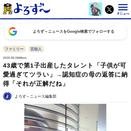
よろず～ニュースをGoogle検索でフォローする
ファミリー
芸能人
2026.06.08(Mon)
43歳で第1子出産したタレント「子供が可
愛過ぎてツラい」→認知症の母の返答に納
得「それが正解だね」
よろず～ニュース編集部