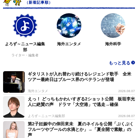
（新着記事順）
よろず～ニュース編集
海外エンタメ
海外科学
部
ライター・編集者
もっと見る
ギタリストが入れ替わり続けるレジェンド歌手 全米
ツアー最終日はブルース界のベテランが登場
海外エンタメ
2026.08.07
えっ！ どっちもかわいすぎる2ショット公開 板垣李光
人に絶賛の声 ドラマ「大空港」で逃走→確保
よろず～ニュース編集部
2026.08.07
第2子妊娠中の倖田來未 夏のネイルを公開「ぷくぷく
フルーツやプールの水滴とか」→「夏全開で素敵」の
声