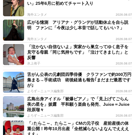
い」25年6月に初めてチャート入り
海外エンタメ
2026.08.07
広がる憶測 アリアナ・グランデが活動休止を自ら説
明 ファンに「今夜は少し本音で話してもいい？」
海外エンタメ
2026.08.07
「泣かない自信ないよ」実家から巣立ってゆく息子を
見守る母親「同じ気持ちです」「泣けてきました」と
反響
水上侑子
2026.08.07
舌がん公表の元劇団四季俳優 クラファンで約300万円
集まる→手術成功 術後経過も報告｢まだまだ最悪です
が｣
よろず～ニュース編集部
2026.08.07
広島出身アイドル「被爆ピアノ」で「見上げてごらん
夜の星を」披露 平和願う楽曲も発売、Juice＝Juice
段原瑠々
よろず～ニュース編集部
2026.08.07
「♪たらこ～、たらこ～」CMの元子役 産前産後の体
重公開！昨年10月出産「全然減らないよなんでえええ
ええ」