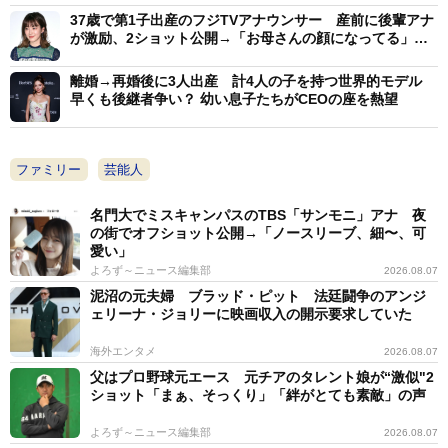
37歳で第1子出産のフジTVアナウンサー 産前に後輩アナ
が激励、2ショット公開→「お母さんの顔になってる」の
声
離婚→再婚後に3人出産 計4人の子を持つ世界的モデル
早くも後継者争い？ 幼い息子たちがCEOの座を熱望
ファミリー
芸能人
名門大でミスキャンパスのTBS「サンモニ」アナ 夜
の街でオフショット公開→「ノースリーブ、細〜、可
愛い」
よろず～ニュース編集部
2026.08.07
泥沼の元夫婦 ブラッド・ピット 法廷闘争のアンジ
ェリーナ・ジョリーに映画収入の開示要求していた
海外エンタメ
2026.08.07
父はプロ野球元エース 元チアのタレント娘が“激似"2
ショット「まぁ、そっくり」「絆がとても素敵」の声
よろず～ニュース編集部
2026.08.07