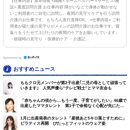
【仕事内容】基本情報 <職種> ホームヘルパー <サービス/施
設> 重度訪問介護 お仕事内容 障がいなどで身体が動かせな
いご利用者のご自宅に訪問し、夜間の見守りケアを行う訪問
介護のお仕事です。もちろん直行直帰OK。 <仕事内容> ご利
用者が寝た後の見守りがメインの訪問介護のお仕事です。寝
返りをうたせて上げたりの夜間のケアをお願いしています。
・就寝時の見守り ・医療的ケア ・介護記...
Sponsored by
おすすめニュース
ももクロ元メンバーが第2子出産｢二児の母として頑張って
いきます｣ 人気声優ら“テレビ戦士”とママ友会も
「赤ちゃんの頃から…もう一度、子育てがしたい」46歳で
出産したママタレント 第1子で余裕なく心配が先にたっ
た
1月に出産発表のタレント「産後あと5キロ落とすために」
ピラティス再開 ぴたっとフィットのウェア姿