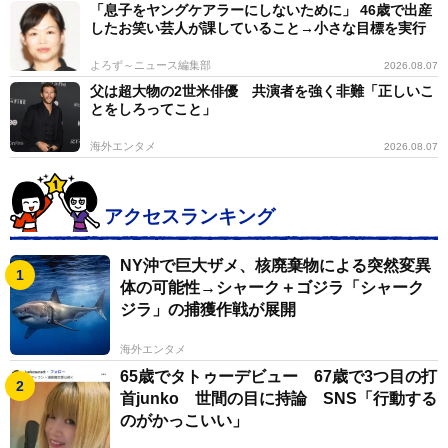
「息子をヤングケアラーにしないために」 46歳で出産
したお笑い芸人が課していること→小さな目標を実行
よろず～ニュース編集部
2026.08.07
父は超大物の2世米俳優 共演者を強く非難「正しいこ
とをしろってこと」
海外エンタメ
2026.08.07
アクセスランキング
NY沖で巨大ザメ、核廃棄物による突然変異
体の可能性→シャーク＋ゴジラ「シャーク
ジラ」の捕獲作戦が展開
海外エンタメ
65歳でタトゥーデビュー 67歳で3つ目の打
首junko 世間の目に持論 SNS「行動する
のがかっこいい」