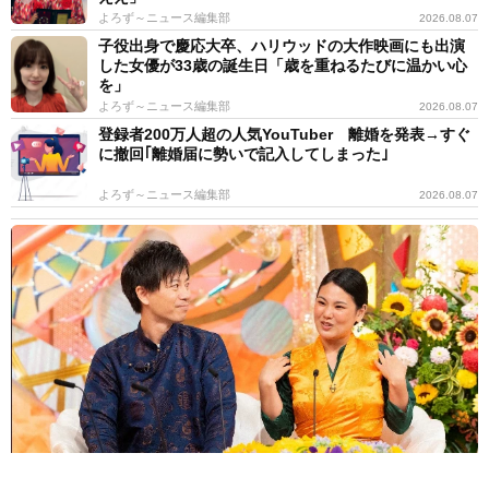
よろず～ニュース編集部
2026.08.07
子役出身で慶応大卒、ハリウッドの大作映画にも出演
した女優が33歳の誕生日「歳を重ねるたびに温かい心
を」
よろず～ニュース編集部
2026.08.07
登録者200万人超の人気YouTuber 離婚を発表→すぐ
に撤回｢離婚届に勢いで記入してしまった｣
よろず～ニュース編集部
2026.08.07