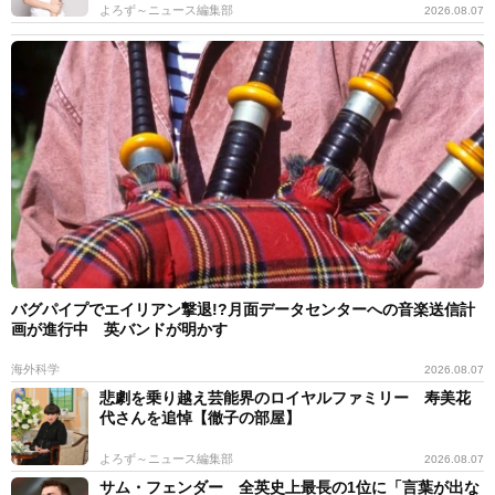
よろず～ニュース編集部
2026.08.07
バグパイプでエイリアン撃退!?月面データセンターへの音楽送信計
画が進行中 英バンドが明かす
海外科学
2026.08.07
悲劇を乗り越え芸能界のロイヤルファミリー 寿美花
代さんを追悼【徹子の部屋】
よろず～ニュース編集部
2026.08.07
サム・フェンダー 全英史上最長の1位に「言葉が出な