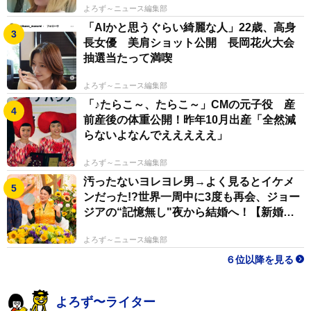
よろず～ニュース編集部
「AIかと思うぐらい綺麗な人」22歳、高身
長女優 美肩ショット公開 長岡花火大会
抽選当たって満喫
よろず～ニュース編集部
「♪たらこ～、たらこ～」CMの元子役 産
前産後の体重公開！昨年10月出産「全然減
らないよなんでえええええ」
よろず～ニュース編集部
汚ったないヨレヨレ男→よく見るとイケメ
ンだった!?世界一周中に3度も再会、ジョー
ジアの“記憶無し"夜から結婚へ！【新婚さ
ん】
よろず～ニュース編集部
６位以降を見る
よろず〜ライター