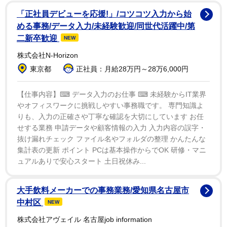
「正社員デビューを応援!」/コツコツ入力から始
める事務/データ入力/未経験歓迎/同世代活躍中/第
二新卒歓迎
NEW
株式会社N-Horizon
東京都
正社員：月給28万円～28万6,000円
【仕事内容】⌨ データ入力のお仕事 ⌨ 未経験からIT業界
やオフィスワークに挑戦しやすい事務職です。 専門知識よ
りも、入力の正確さや丁寧な確認を大切にしています お任
せする業務 申請データや顧客情報の入力 入力内容の誤字・
抜け漏れチェック ファイル名やフォルダの整理 かんたんな
集計表の更新 ポイント PCは基本操作からでOK 研修・マニ
ュアルありで安心スタート 土日祝休み...
大手飲料メーカーでの事務業務/愛知県名古屋市
中村区
NEW
株式会社アヴェイル 名古屋job information