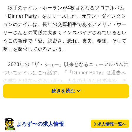
歌手のナイル・ホーランが4枚目となるソロアルバム
「Dinner Party」をリリースした。元ワン・ダイレクシ
ョンのナイルは、長年の交際相手であるアメリア・ウー
リーさんとの関係に大きくインスパイアされているとい
うこの新作で「愛、親密さ、恐れ、喪失、希望、そして
夢」を探求しているという。
2023年の「ザ・ショー」以来となるニューアルバムに
ついてナイルはこう話す。「『Dinner Party』は過去へ
の感謝と現在へのあいさつ。人生の大きな出来事や、そ
の間にある小さくて時に上手くいかない瞬間までを描い
続きを読む
ている」
現在32歳のナイルは30歳を迎えてから書いた新作は
「誠実さのにじむ、セピア色の温かみを帯びた曲の
よろず〜の求人情報
求人情報一覧へ
数々」が収録されていると説明している。