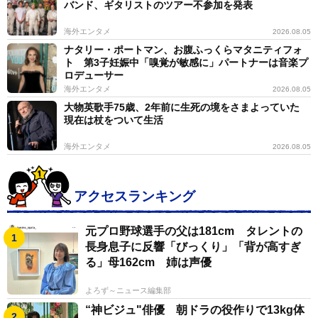
バンド、ギタリストのツアー不参加を発表
海外エンタメ
2026.08.05
ナタリー・ポートマン、お腹ふっくらマタニティフォ
ト 第3子妊娠中「嗅覚が敏感に」パートナーは音楽プ
ロデューサー
海外エンタメ
2026.08.05
大物英歌手75歳、2年前に生死の境をさまよっていた
現在は杖をついて生活
海外エンタメ
2026.08.05
アクセスランキング
元プロ野球選手の父は181cm タレントの
長身息子に反響「びっくり」「背が高すぎ
る」母162cm 姉は声優
よろず～ニュース編集部
“神ビジュ"俳優 朝ドラの役作りで13kg体