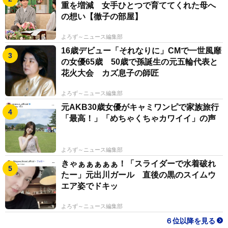
重を増減 女手ひとつで育ててくれた母へ
の想い【徹子の部屋】
よろず～ニュース編集部
16歳デビュー「それなりに」CMで一世風靡
の女優65歳 50歳で孫誕生の元五輪代表と
花火大会 カズ息子の師匠
よろず～ニュース編集部
元AKB30歳女優がキャミワンピで家族旅行
「最高！」「めちゃくちゃカワイイ」の声
よろず～ニュース編集部
きゃぁぁぁぁぁ！「スライダーで水着破れ
たー」元出川ガール 直後の黒のスイムウ
エア姿でドキッ
よろず～ニュース編集部
６位以降を見る