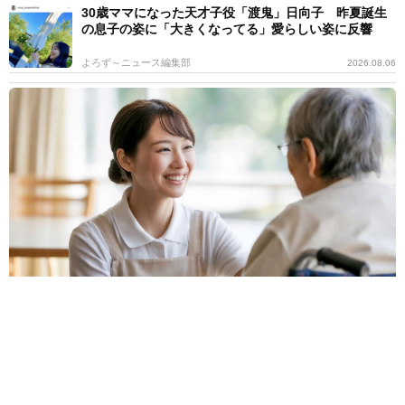
30歳ママになった天才子役「渡鬼」日向子 昨夏誕生
の息子の姿に「大きくなってる」愛らしい姿に反響
よろず～ニュース編集部
2026.08.06
認知症ケアに“音”の可能性 40Hzのリズムで脳に刺激、介護現場で
続く新たな挑戦
田中 靖
2026.08.06
売れっ子作家の母の死から30年 聞いていたのと違っ
た血液型「自分は本当は誰の子か」【徹子の部屋】