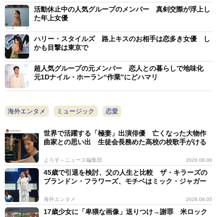
活動休止中の人気グループのメンバー 真剣交際が浮上し
た年上女優
ハリー・スタイルズ 路上キスのお相手は恋多き女優 し
かも目撃は東京で
超人気グループの元メンバー 恋人との暮らしで地味化
元1Dナイル・ホーラン“作業”にどハマリ
海外エンタメ
ミュージック
恋愛
世界で活躍する「極妻」出演俳優 亡くなった大物作
曲家との思い出 生徒会長務めた高校の校歌手がける
よろず～ニュース編集部
2026.08.06
45歳で引退を検討、父の人生と比較 ザ・キラーズの
ブランドン・フラワーズ、モチベはミック・ジャガー
海外エンタメ
2026.08.05
17歳少女に「卑猥な画像」送りつけ→謝罪 米ロック