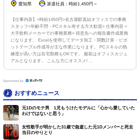
愛知県
派遣社員：時給1,450円～
【仕事内容】<時給1450円>名古屋駅直結オフィスでの事務
スタッフ<年齢不問・PCスキル有する方大歓迎> 仕事内容 <
大手飲料メーカーでの事務業務> 得意先への報告書作成業務
になります。 Excelを使用してデータ加工・関数計算・ピボ
ットテーブル作成等が主な作業になります。 PCスキルの熟
練度が高い方は在宅勤務もOKです。 服装はオフィスカジュ
アルとなります。 こんな方にオススメ/ ...
Sponsored by
おすすめニュース
元1Dのモテ男 1児もうけたモデルに「心から愛していた
わけではないと思う」
女性歌手が明かした31歳で急逝した元1Dメンバーと死去
当日のやりとり