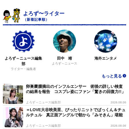
よろず〜ライター
（新着記事順）
よろず～ニュース編集
田中 靖
海外エンタメ
部
よろず～ニュース
ライター・編集者
もっと見る
卵巣嚢腫摘出のインフルエンサー 術後の詳しい検査
の結果を報告 コスプレ姿にファン「驚きの回復力!!」
よろず～ニュース編集部
2026.08.06
＝LOVE大谷映美里、ぴったりニットでぱっくん＆チュ
ルチュル 真正面アングルで朝から「みそきん」堪能
よろず～ニュース編集部
2026.08.06