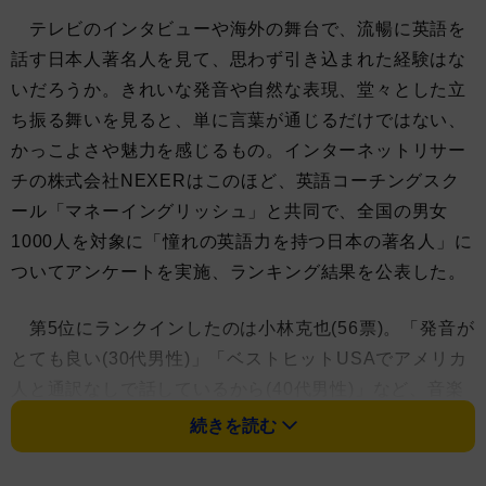
テレビのインタビューや海外の舞台で、流暢に英語を
話す日本人著名人を見て、思わず引き込まれた経験はな
いだろうか。きれいな発音や自然な表現、堂々とした立
ち振る舞いを見ると、単に言葉が通じるだけではない、
かっこよさや魅力を感じるもの。インターネットリサー
チの株式会社NEXERはこのほど、英語コーチングスク
ール「マネーイングリッシュ」と共同で、全国の男女
1000人を対象に「憧れの英語力を持つ日本の著名人」に
ついてアンケートを実施、ランキング結果を公表した。
第5位にランクインしたのは小林克也(56票)。「発音が
とても良い(30代男性)」「ベストヒットUSAでアメリカ
人と通訳なしで話しているから(40代男性)」など、音楽
番組などで見せる流暢な英語のトークを覚えている人が
続きを読む
多く、「英語が上手な日本人」として強い印象を持たれ
ている。