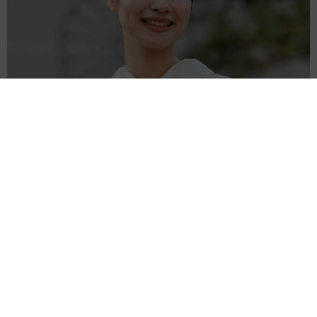
日本舞踊家元の朝ドラ出演女優 32歳のハグにほっこり 同じ8月
生まれの愛犬との姿に「ツボります」
よろず～ニュース編集部
2026.08.08
昨年10月第1子誕生→双子出産のモデル 出産直前のお
なか披露「はち切れそう」の声 帝王切開で大量出血
も
よろず～ニュース編集部
2026.08.08
兄弟以外の確執も乗り越えて…目指すは全メンバー再
集結 ロックの殿堂入りのオアシス まさかの企画
海外エンタメ
2026.08.08
86歳の志茂田景樹氏が近影 呼吸器疾患と２つの難治
性疾患で要介護5 訪問介護、看護生活もポジティブ発
信
よろず～ニュース編集部
2026.08.08