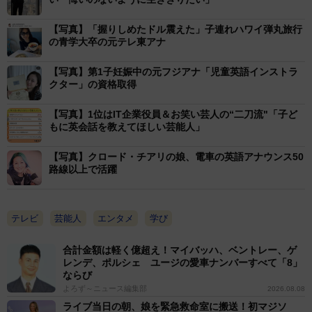
ない」と感じさせる存在として支持を集めた。
【写真】「握りしめたドル震えた」子連れハワイ弾丸旅行
◆マネーイングリッシュ(
https://money-
の青学大卒の元テレ東アナ
english.com
)
【写真】第1子妊娠中の元フジアナ「児童英語インストラ
クター」の資格取得
【写真】1位はIT企業役員＆お笑い芸人の“二刀流"「子ど
もに英会話を教えてほしい芸能人」
【写真】クロード・チアリの娘、電車の英語アナウンス50
路線以上で活躍
テレビ
芸能人
エンタメ
学び
合計金額は軽く億超え！マイバッハ、ベントレー、ゲ
レンデ、ポルシェ ユージの愛車ナンバーすべて「8」
ならび
よろず～ニュース編集部
2026.08.08
ライブ当日の朝、娘を緊急救命室に搬送！初マジソ