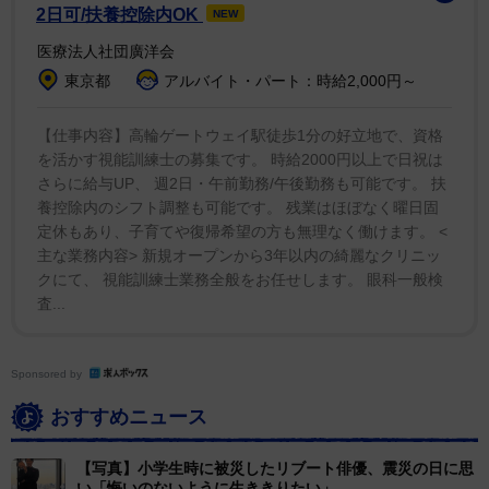
て表現のニュアンスが豊かだと感じる(30代男性)」「さ
2日可/扶養控除内OK
NEW
らっと気負わず英語を話せそう(30代女性)」「ただ話せ
医療法人社団廣洋会
るだけでなく考え方や世界観を表現するのが上手だから
東京都
アルバイト・パート：時給2,000円～
(40代女性)」など、アメリカで生まれ育った経歴もあ
り、回答では「ネイティブ」「自然な会話」といった声
【仕事内容】高輪ゲートウェイ駅徒歩1分の好立地で、資格
を活かす視能訓練士の募集です。 時給2000円以上で日祝は
が多く見られた。ただ話せるだけではなく、自分の考え
さらに給与UP、 週2日・午前勤務/午後勤務も可能です。 扶
や感性を英語で自然に表現できる姿に憧れを抱く人は多
養控除内のシフト調整も可能です。 残業はほぼなく曜日固
い。
定休もあり、子育てや復帰希望の方も無理なく働けます。 <
主な業務内容> 新規オープンから3年以内の綺麗なクリニッ
クにて、 視能訓練士業務全般をお任せします。 眼科一般検
第1位は鈴木亮平(93票)。「東京外語大卒で最高ではな
査...
いですか(20代男性)」「努力して英語が話せるようにな
った人だから(40代女性)」「嫌味がなくスマートに聞こ
える(40代女性)」など、単なるイメージではなく、経歴
Sponsored by
から確かな英語力を感じている人が多い。「努力して英
おすすめニュース
語が話せるようになった人」という点に共感する声もあ
り、憧れだけでなく「自分も頑張れば近づけるかもしれ
【写真】小学生時に被災したリブート俳優、震災の日に思
い「悔いのないように生ききりたい」