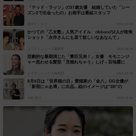
「テッド・ラッソ」の37歳女優 結婚していた「シー
ズン2で出会ったの」お相手は番組スタッフ
海外エンタメ
2026.08.08
かつての「乙女塾」人気アイドル ribbonの2人が街角
ショット「永作さんにも居て欲しいなあなんて」
よろず～ニュース編集部
2026.08.08
悲劇的な最期演じた「豊臣兄弟！」女優 モモニンジ
ャー思わせる髪型「見惚れちゃう」しげ→百地霞に
よろず～ニュース編集部
2026.08.08
8月8日は「世界猫の日」愛猫家の「金八」OG女優が
「新宿にゃあ博」に出品…絵のイメージは“3B”の
北村 泰介
2026.08.08