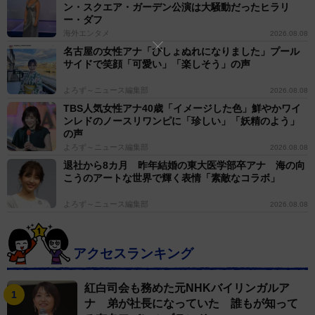
ン・スクエア・ガーデン公演は大騒動だったヒラリ
ー・ダフ
海外エンタメ
2026.08.08
名古屋の女性アナ「びしょぬれになりました」プール
サイドで笑顔「可愛い」「楽しそう」の声
よろず～ニュース編集部
2026.08.08
TBS人気女性アナ40歳「イメージした色」鮮やかワイ
ンレドのノースリワンピに「珍しい」「妖精のよう」
の声
よろず～ニュース編集部
2026.08.08
退社から8カ月 昨年結婚の東大医学部卒アナ 海の向
こうのアートな世界で輝く表情「素敵なコラボ」
よろず～ニュース編集部
2026.08.08
アクセスランキング
紅白司会も務めた元NHKバイリンガルア
ナ 弟が社長になっていた 誰もが知って