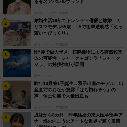
る有名アパレルブランド
よろず～ニュース編集部
結婚生活18年でトレンディ俳優と離婚 カ
リスマモデル55歳 LAで衝撃透明感「えっ
若い〜びっくり」
よろず～ニュース編集部
NY沖で巨大ザメ、核廃棄物による突然変異
体の可能性→シャーク＋ゴジラ「シャーク
ジラ」の捕獲作戦が展開
海外エンタメ
昨年10月第1子誕生→双子出産のモデル 出
産直前のおなか披露「はち切れそう」の
声 帝王切開で大量出血も
よろず～ニュース編集部
退社から8カ月 昨年結婚の東大医学部卒ア
ナ 海の向こうのアートな世界で輝く表情