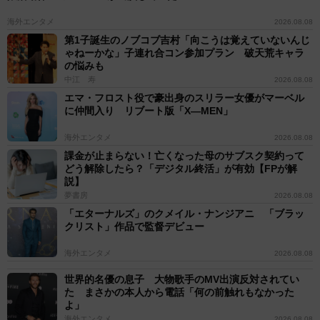
海外エンタメ
2026.08.08
第1子誕生のノブコブ吉村「向こうは覚えていないんじ
ゃねーかな」子連れ合コン参加プラン 破天荒キャラ
の悩みも
中江 寿
2026.08.08
エマ・フロスト役で豪出身のスリラー女優がマーベル
に仲間入り リブート版「X―MEN」
海外エンタメ
2026.08.08
課金が止まらない！亡くなった母のサブスク契約って
どう解除したら？「デジタル終活」が有効【FPが解
説】
夢書房
2026.08.08
「エターナルズ」のクメイル・ナンジアニ 「ブラッ
クリスト」作品で監督デビュー
海外エンタメ
2026.08.08
世界的名優の息子 大物歌手のMV出演反対されてい
た まさかの本人から電話「何の前触れもなかった
よ」
海外エンタメ
2026.08.08