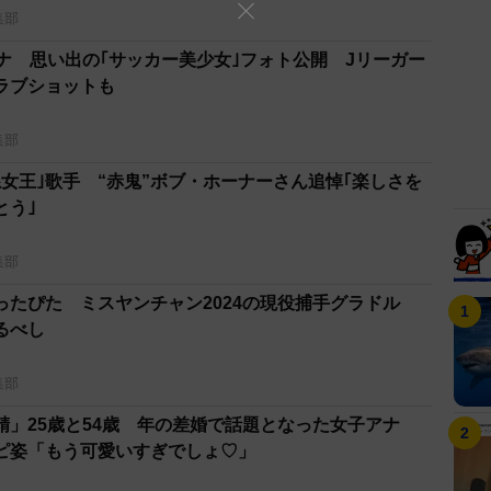
集部
ナ 思い出の｢サッカー美少女｣フォト公開 Jリーガー
ラブショットも
集部
女王｣歌手 “赤鬼”ボブ・ホーナーさん追悼｢楽しさを
とう｣
集部
ったぴた ミスヤンチャン2024の現役捕手グラドル
るべし
集部
精」25歳と54歳 年の差婚で話題となった女子アナ
ピ姿「もう可愛いすぎでしょ♡」