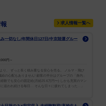
求人情報一覧へ
情報
1/2
み一切なし/年間休日127日/中京陸運グルー
巨人時代のペタジーニ
□に入る文字は?
000円～
より、 ずっと長く積み重なる安心を売る。 ノルマ・飛び
減給の心配もありません! 顧客の半分はグループの「身内」
ど、ひどく恐れている状態です。
験でも安心の固定給(月給25.6万円〜) しかも充実のマン
字に追われ続ける毎日… そんな日々に疲れてしまった…」
土日祝のみ×安定収入 未経験歓迎!高校生も