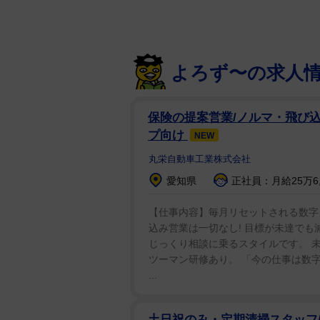
よろず〜の求人
保険の提案営業/ノルマ・飛び込
プ向け
NEW
丸栄自動車工業株式会社
【問題２】四文字熟語クイズです。
愛知県
正社員：月給25万6,
草木□□
【仕事内容】毎月リセットされる数字
込み営業は一切なし! 目標が未達でも
草や木までも敵に見えてしまうほ
じっくり相談に乗るスタイルです。 未経
ツーマン研修あり。 「今の仕事は数
...
土日祝のみ・定期清掃スタッフ/