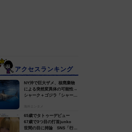
アクセスランキング
NY沖で巨大ザメ、核廃棄物
による突然変異体の可能性→
シャーク＋ゴジラ「シャーク
ジラ」の捕獲作戦が展開
海外エンタメ
65歳でタトゥーデビュー
67歳で3つ目の打首junko
世間の目に持論 SNS「行動