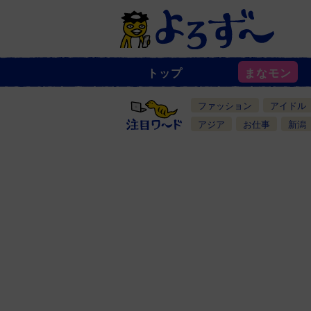
トップ
まなモン
ニ
ュ
ー
ファッション
アイドル
ス
一
アジア
お仕事
新潟
覧