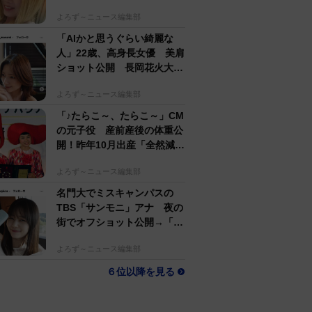
するのがかっこいい」
よろず～ニュース編集部
「AIかと思うぐらい綺麗な
人」22歳、高身長女優 美肩
ショット公開 長岡花火大会
抽選当たって満喫
よろず～ニュース編集部
「♪たらこ～、たらこ～」CM
の元子役 産前産後の体重公
開！昨年10月出産「全然減ら
ないよなんでえええええ」
よろず～ニュース編集部
名門大でミスキャンパスの
TBS「サンモニ」アナ 夜の
街でオフショット公開→「ノ
ースリーブ、細〜、可愛い」
よろず～ニュース編集部
６位以降を見る