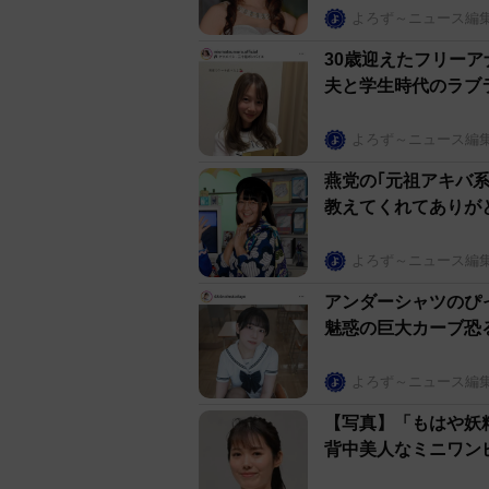
よろず～ニュース編
30歳迎えたフリーア
夫と学生時代のラブ
よろず～ニュース編
燕党の｢元祖アキバ系
教えてくれてありが
よろず～ニュース編
アンダーシャツのぴ
魅惑の巨大カーブ恐
よろず～ニュース編
【写真】「もはや妖
背中美人なミニワン