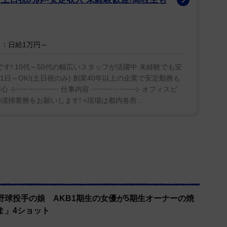
：日給1万円～
す! 10代～50代の幅広いスタッフが活躍中 未経験でも安
1日～OK!(土日祝のみ) 創業40年以上の企業で安定勤務も
心 ⊹⋯⋯⋯⋯⋯⋯ 仕事内容 ⋯⋯⋯⋯⋯⋯⊹ オフィスビ
掃業務をお願いします! <現場は都内各所...
野球投手の娘 AKB1期生の女優が5期生オーナーの焼
ま」4ショット