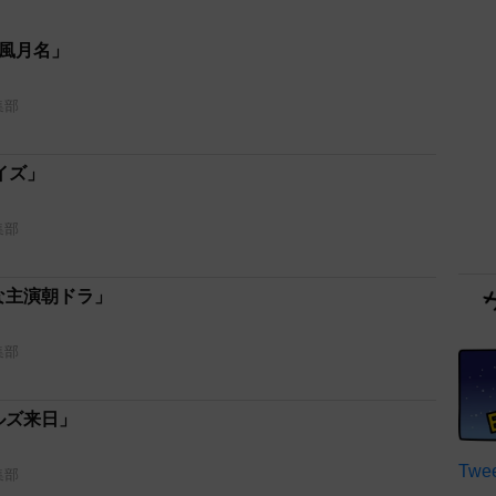
和風月名」
集部
イズ」
集部
な主演朝ドラ」
集部
ルズ来日」
Twee
集部