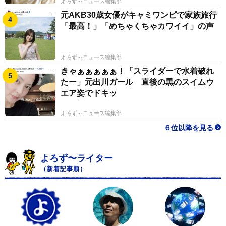
よろず～ニュース編集部
元AKB30歳女優がキャミワンピで家族旅行
「最高！」「めちゃくちゃカワイイ」の声
よろず～ニュース編集部
きゃぁぁぁぁぁ！「スライダーで水着破れ
たー」元出川ガール 直後の黒のスイムウ
エア姿でドキッ
よろず～ニュース編集部
６位以降を見る
よろず〜ライター
（新着記事順）