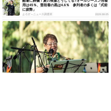
酷暑に葬儀！夏の喪服どうしてる?オールシーズン用着
用は45％、普段着の黒は4.6％ 参列者の多くは「式前
に疲弊」
よろず～ニュース調査班
2026.08.05
93歳の高木ブー、ハワイで4カ月遅れの誕生会「お肉が食べたい」
…ライブでは“まさかのアノ曲”に初挑戦！
北村 泰介
2026.08.05
どうせすぐ転校するから…友達を作らなかった小学生
→クラスメイトの一言で変わった人生【漫画】