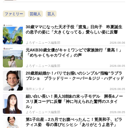
ファミリー
芸能人
芸人
30歳ママになった天才子役「渡鬼」日向子 昨夏誕生
の息子の姿に「大きくなってる」愛らしい姿に反響
よろず～ニュース編集部
2026.08.06
元AKB30歳女優がキャミワンピで家族旅行「最高！」
「めちゃくちゃカワイイ」の声
よろず～ニュース編集部
2026.08.05
20歳差結婚か！パリでお揃いのシンプル“指輪”ラブラ
ブ2ショ ブラッドリー・クーパー＆ジジ・ハディッド
海外エンタメ
2026.08.05
細い白い長い！美人3姉妹の末っ子モデル 脚長&ノー
スリ夏コーデに反響「神に与えられた驚愕のスタイ
ル」
よろず～ニュース編集部
2026.08.05
第1子出産→2カ月でお腹ぺったんこ！筧美和子、ピラ
ティス姿 母の喜びヒシヒシ「ありがとうよ息子」