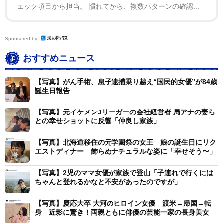
ェック項目から担当。 慣れてから、複数パターンの確認...
Sponsored by
おすすめニュース
【写真】がん手術、息子逮捕乗り越え“国民的女優”が84歳
誕生日報告
【写真】元イケメンJリーガーの会社経営者 局アナの妻ら
との幸せショットに反響「仲良し家族」
【写真】北海道移住の元学園祭の女王 娘の誕生日にリク
エストディナー 飾らぬナチュラルな姿に「幸せそう〜」
【写真】2児のママ女優が家族で登山「子連れで行くには
ちゃんと登れるかなと不安があったのですが」
【写真】慶応大卒 大河のヒロイン女優 渡米→帰国→転
身 近影に驚き！両親ともに俳優の芸能一家の長身美女