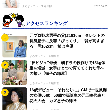
よろず～ニュース編集部
2026.08.05
アクセスランキング
元プロ野球選手の父は181cm タレントの
長身息子に反響「びっくり」「背が高すぎ
る」母162cm 姉は声優
よろず～ニュース編集部
“神ビジュ"俳優 朝ドラの役作りで13kg体
重を増減 女手ひとつで育ててくれた母へ
の想い【徹子の部屋】
よろず～ニュース編集部
16歳デビュー「それなりに」CMで一世風靡
の女優65歳 50歳で孫誕生の元五輪代表と
花火大会 カズ息子の師匠