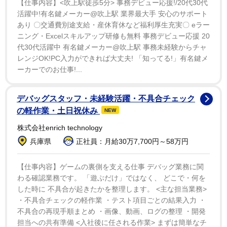
【仕事内容】<吹上駅徒歩5分> 事務デビュー応援!/20代30代
活躍中!有名鍵メーカー@吹上駅 業界最大手 安心のサポート
あり 〇交通費別途支給・産休育休など福利厚生充実〇 eラー
ニング・Excelスキルアップ研修も無料 事務デビュー応援 20
代30代活躍中 有名鍵メーカー@吹上駅 事務未経験からチャ
レンジOK!PC入力ができれば大丈夫! 「知ってる!」有名鍵メ
ーカーでのお仕事!...
デバッグスタッフ・未経験活躍・不具合チェック
の軽作業・土日祝休み
NEW
株式会社enrich technology
兵庫県
正社員：月給30万7,700円～58万円
【仕事内容】ゲームの裏側を支える仕事 デバッグ業務に関
わる確認業務です。 「遊ぶだけ」ではなく、 どこで・何を
した時に 不具合が起きたかを整理します。 <主な担当業務>
・不具合チェックの軽作業 ・テスト項目ごとの結果入力 ・
不具合の再現手順まとめ ・画像、動画、ログの整理 ・開発
担当への共有準備 <入社後に任される作業> まずは簡単なチ