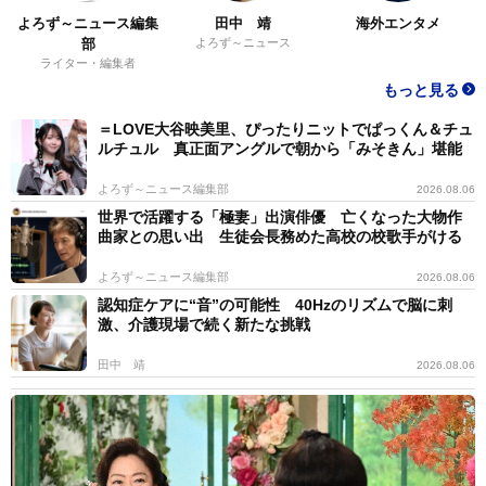
よろず～ニュース編集
田中 靖
海外エンタメ
部
よろず～ニュース
ライター・編集者
もっと見る
＝LOVE大谷映美里、ぴったりニットでぱっくん＆チュ
ルチュル 真正面アングルで朝から「みそきん」堪能
よろず～ニュース編集部
2026.08.06
世界で活躍する「極妻」出演俳優 亡くなった大物作
曲家との思い出 生徒会長務めた高校の校歌手がける
よろず～ニュース編集部
2026.08.06
認知症ケアに“音”の可能性 40Hzのリズムで脳に刺
激、介護現場で続く新たな挑戦
田中 靖
2026.08.06