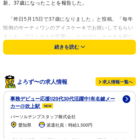
新。37歳になったことを報告した。
「昨日5月15日で37歳になりました」と投稿。「毎年
恒例のサーティワンのアイスケーキでお祝いしてもらい
ました プリンセスが可愛い」とつづり、ケーキを前に
夫のよゐこ・濱口優(54)と仲睦まじい2ショット写真を添
続きを読む
えた。
南は濱口と18年に結婚。年の差婚が話題となった。22
年7月に長男を出産した。
よろず〜の求人情報
求人情報一覧へ
フォロワーからは「素敵なご夫婦」「アッキーナはま
事務デビュー応援!/20代30代活躍中!有名鍵メー
さにプリンセスですもん」「お似合いだわー」などの声
カー@吹上駅
NEW
が寄せられた。
パーソルテンプスタッフ株式会社
愛知県
派遣社員：時給1,500円