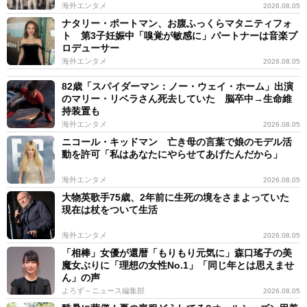
海外エンタメ
2026.08.05
ナタリー・ポートマン、お腹ふっくらマタニティフォ
ト 第3子妊娠中「嗅覚が敏感に」パートナーは音楽プ
ロデューサー
海外エンタメ
2026.08.05
82歳「スパイダーマン：ノー・ウェイ・ホーム」出演
のマリー・リベラさん死去していた 脳卒中→生命維
持装置も
海外エンタメ
2026.08.05
ニコール・キッドマン 亡き母の言葉で娘のモデル活
動を許可「私はあなたにやらせてあげたんだから」
海外エンタメ
2026.08.05
大物英歌手75歳、2年前に生死の境をさまよっていた
現在は杖をついて生活
海外エンタメ
2026.08.05
「相棒」女優が還暦「もりもり元気に」森口瑤子の美
魔女ぶりに「理想の女性No.1」「同じ年とは思えませ
ん」の声
よろず～ニュース編集部
2026.08.05