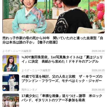
売れっ子作家の母の死から30年 聞いていたのと違った血液型「自
分は本当は誰の子か」【徹子の部屋】
よろず～ニュース編集部
2026.08.06
≒JOY逢田珠里依、1st写真集タイトルは「夏はジュリ
イ」に決定 表紙から攻めた！ドキドキのアングル
よろず～ニュース編集部
2026.08.05
45歳で引退を検討、父の人生と比較 ザ・キラーズの
ブランドン・フラワーズ、モチベはミック・ジャガー
海外エンタメ
2026.08.05
17歳少女に「卑猥な画像」送りつけ→謝罪 米ロック
バンド、ギタリストのツアー不参加を発表