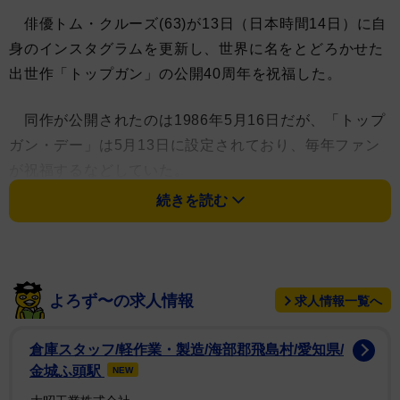
俳優トム・クルーズ(63)が13日（日本時間14日）に自
身のインスタグラムを更新し、世界に名をとどろかせた
出世作「トップガン」の公開40周年を祝福した。
同作が公開されたのは1986年5月16日だが、「トップ
ガン・デー」は5月13日に設定されており、毎年ファン
が祝福するなどしていた。
続きを読む
「トップガン」と続編の続編「トップガン マーベリッ
ク」(2022年)の2作は40周年を記念して米国で1１週間、
日本でも9日間限定で公開されている。トムはコックピ
ットでサムズアップする若き日の姿、酒場のシーン、F-
よろず〜の求人情報
求人情報一覧へ
14トムキャットの前でのパイロットスーツ姿、の劇中シ
ョットなどを掲載。「トップガンの40周年を皆さんと祝
倉庫スタッフ/軽作業・製造/海部郡飛島村/愛知県/
うことに興奮しています。この2つの映画が大スクリー
金城ふ頭駅
NEW
ンで戻ってくるのはとても楽しい!」と期間限定ながらカ