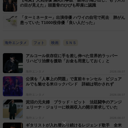
の目が見えた」頭蓋骨のひびも即座に認識
「ターミネーター」出演俳優 ハワイの自宅で死去 肺がん
患っていた T1000役俳優「良い人だった」
海外エンタメ
フォト
映画
ＳＮＳ
アルコール依存症に手を差し伸べた世界的ラッパー
リハビリ治療を援助「お金も用意しておく」と
海外エンタメ
2026.08.07
公演を「人事上の問題」で直前キャンセル ビジュア
ルでも魅せる米ロックバンド 詳細は明かされず
海外エンタメ
2026.08.07
泥沼の元夫婦 ブラッド・ピット 法廷闘争のアンジ
ェリーナ・ジョリーに映画収入の開示要求していた
海外エンタメ
2026.08.07
ギタリストが入れ替わり続けるレジェンド歌手 全米