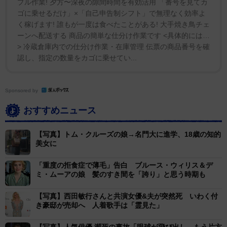
プル作業! 夕方〜深夜の隙間時間を有効活用 「番号を見てカ
ゴに乗せるだけ」×「自己申告制シフト」で無理なく効率よ
く稼げます! 誰もが一度は食べたことがある! 大手焼き鳥チェ
ーンへ配送する 商品の簡単な仕分け作業です <具体的には…
> 冷蔵倉庫内での仕分け作業・在庫管理 伝票の商品番号を確
認し、指定の数量をカゴに乗せてい...
Sponsored by
おすすめニュース
【写真】トム・クルーズの娘→名門大に進学、18歳の知的
美女に
「重度の拒食症で薄毛」告白 ブルース・ウィリス＆デ
ミ・ムーアの娘 髪のすき間を「誇り」と思う時期も
【写真】西田敏行さんと共演女優&夫が突然死 いわく付
き豪邸が売却へ 人着歌手は「霊見た」
【写真】人気俳優 瀕死の事故「眼球が飛び出し、もう片方