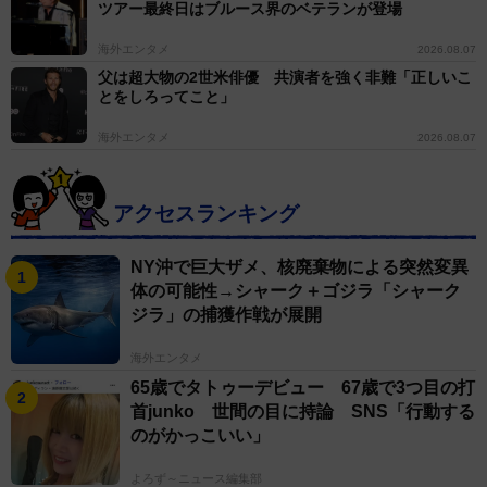
ツアー最終日はブルース界のベテランが登場
海外エンタメ
2026.08.07
父は超大物の2世米俳優 共演者を強く非難「正しいこ
とをしろってこと」
海外エンタメ
2026.08.07
アクセスランキング
NY沖で巨大ザメ、核廃棄物による突然変異
体の可能性→シャーク＋ゴジラ「シャーク
ジラ」の捕獲作戦が展開
海外エンタメ
65歳でタトゥーデビュー 67歳で3つ目の打
首junko 世間の目に持論 SNS「行動する
のがかっこいい」
よろず～ニュース編集部