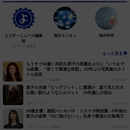
よろず～ニュース編集
海外エンタメ
海外科学
部
ライター・編集者
もっと見る
もうすぐ58歳！武田久美子の美魔女ぶりに「いつまで
も綺麗」「若くて素適な体型」 23年ぶり写真集のタイ
トル決定
よろず～ニュース編集部
2026.08.07
迷子の夫婦「ビッグフット」に遭遇か 森で見た巨大
な黒い影のようなシルエット 14年越しの告白
海外エンタメ
2026.08.07
25歳女優、腹筋バッキバキ ミスマガ特別賞→5年後の
努力の成果「AIに負けないっ」生身で勝負の大島璃乃
よろず～ニュース編集部
2026.08.07