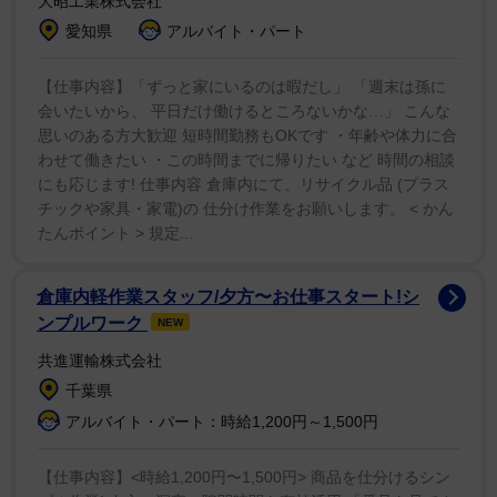
大昭工業株式会社
ムバックを喜んでいた。
愛知県
アルバイト・パート
「トップガン マーベリック」でヒロインのペニー・ベ
【仕事内容】「ずっと家にいるのは暇だし」 「週末は孫に
ンジャミンを演じた女優ジェニファー・コネリーも
会いたいから、 平日だけ働けるところないかな…」 こんな
思いのある方大歓迎 短時間勤務もOKです ・年齢や体力に合
「Happy Top Gun Day」とコメントし、同作のオフショ
わせて働きたい ・この時間までに帰りたい など 時間の相談
ットなどを掲載。トム同様に再上映を喜んでいた。
にも応じます! 仕事内容 倉庫内にて、リサイクル品 (プラス
チックや家具・家電)の 仕分け作業をお願いします。 < かん
たんポイント > 規定...
倉庫内軽作業スタッフ/夕方〜お仕事スタート!シ
ンプルワーク
NEW
共進運輸株式会社
千葉県
アルバイト・パート：時給1,200円～1,500円
【仕事内容】<時給1,200円〜1,500円> 商品を仕分けるシン