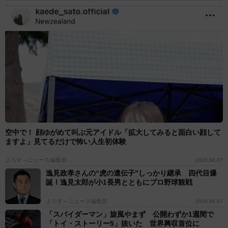
空中で！ 顔ゆがめて叫ぶ元アイドル「拡大してみると面白い顔して
ますよ」見てるだけで怖い人生初体験
よろず～ニュース編集部
2026.08.07
逸見政孝さんの“虎の遺伝子”しっかり継承 四代目爆
誕！逸見太郎が小1長男とともにプロ野球観戦
よろず～ニュース編集部
2026.08.07
「スパイダーマン」旋風やまず 公開わずか1週間で
「トイ・ストーリー5」抜いた 世界興収首位に