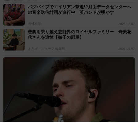
バグパイプでエイリアン撃退!?月面データセンターへ
の音楽送信計画が進行中 英バンドが明かす
海外科学
2026.08.07
悲劇を乗り越え芸能界のロイヤルファミリー 寿美花
代さんを追悼【徹子の部屋】
よろず～ニュース編集部
2026.08.07
サム・フェンダー 全英史上最長の1位に「言葉が出ない」25年6月
に初めてチャート入り