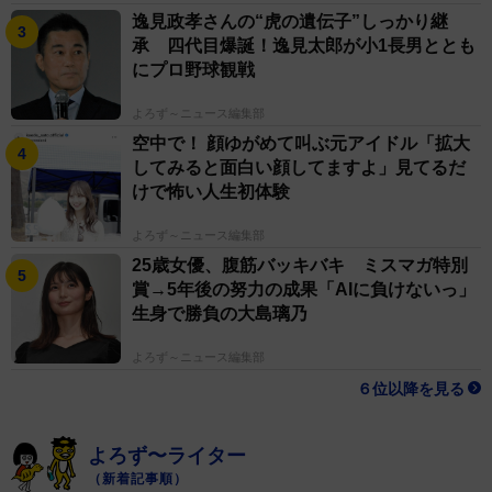
逸見政孝さんの“虎の遺伝子”しっかり継
承 四代目爆誕！逸見太郎が小1長男ととも
にプロ野球観戦
よろず～ニュース編集部
空中で！ 顔ゆがめて叫ぶ元アイドル「拡大
してみると面白い顔してますよ」見てるだ
けで怖い人生初体験
よろず～ニュース編集部
25歳女優、腹筋バッキバキ ミスマガ特別
賞→5年後の努力の成果「AIに負けないっ」
生身で勝負の大島璃乃
よろず～ニュース編集部
６位以降を見る
よろず〜ライター
（新着記事順）