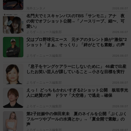
海外エンタメ
2026.08.07
名門大でミスキャンパスのTBS「サンモニ」アナ 夜
の街でオフショット公開→「ノースリーブ、細〜、可
愛い」
よろず～ニュース編集部
2026.08.07
父はプロ野球元エース 元チアのタレント娘が“激似"2
ショット「まぁ、そっくり」「絆がとても素敵」の声
よろず～ニュース編集部
2026.08.07
「息子をヤングケアラーにしないために」 46歳で出産
したお笑い芸人が課していること→小さな目標を実行
よろず～ニュース編集部
2026.08.07
えっ！ どっちもかわいすぎる2ショット公開 板垣李光
人に絶賛の声 ドラマ「大空港」で逃走→確保
よろず～ニュース編集部
2026.08.07
第2子妊娠中の倖田來未 夏のネイルを公開「ぷくぷく
フルーツやプールの水滴とか」→「夏全開で素敵」の
声
よろず～ニュース編集部
2026.08.07