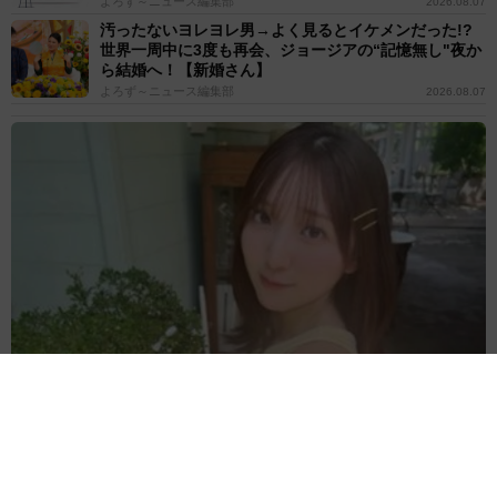
よろず～ニュース編集部
2026.08.07
汚ったないヨレヨレ男→よく見るとイケメンだった!?
世界一周中に3度も再会、ジョージアの“記憶無し"夜か
ら結婚へ！【新婚さん】
よろず～ニュース編集部
2026.08.07
減量なし！リアルゆるゆる美体 サイドがら空き＆へそ出しノース
リ、豊田萌絵「週プレ」表紙
よろず～ニュース編集部
2026.08.06
ベストスコア70のゴルフ美女が大胆解放！面積少なめ