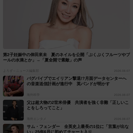
第2子妊娠中の倖田來未 夏のネイルを公開「ぷくぷくフルーツやプ
ールの水滴とか」→「夏全開で素敵」の声
よろず～ニュース編集部
2026.08.07
バグパイプでエイリアン撃退!?月面データセンターへ
の音楽送信計画が進行中 英バンドが明かす
海外科学
2026.08.07
父は超大物の2世米俳優 共演者を強く非難「正しいこ
とをしろってこと」
海外エンタメ
2026.08.07
サム・フェンダー 全英史上最長の1位に「言葉が出な
い」25年6月に初めてチャート入り