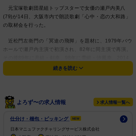
元宝塚歌劇団星組トップスターで女優の瀬戸内美八
(79)が14日、大阪市内で朗読歌劇「心中・恋の大和路」
の取材会を行った。
近松門左衛門の「冥途の飛脚」を題材に、1979年バウ
ホールで瀬戸内主演で初演され、82年に同主演で再演。
その後89年に月組・剣幸、98年に雪組・汐風幸、2014
年同・壮一帆、22年同・和希そらと何度も再演が重ねら
続きを読む
れてきた名作。今回、OGたちの手により歌とセリフで
つづる朗読歌劇としてよみがえる。
瀬戸内は47年前を振り返り「トップになって直後の公
よろず〜の求人情報
求人情報一覧へ
演で、やはり格好いい役がやりたいじゃないですか。だ
からで冗談じゃない！って思っていました」と押し切ら
仕分け・梱包・ピッキング
NEW
れたような形での上演だったという。日本ものは苦手
日本マニュファクチャリングサービス株式会社
で、宝塚音楽学校時代も、日舞は補習組で不安しかなか