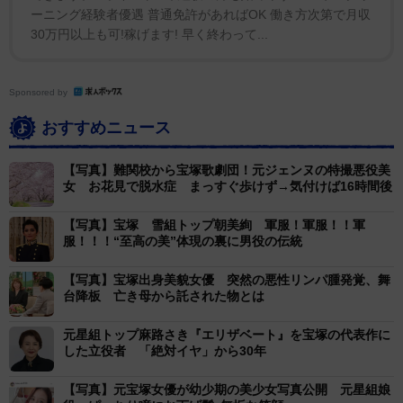
元星組トップの峰さを理さん。退団後も「ルミさん(瀬戸
ーニング経験者優遇 普通免許があればOK 働き方次第で月収
内の愛称)が忠兵衛やるときは、私が八右衛門やらんとど
30万円以上も可!稼げます! 早く終わって...
ないすんの！」と全回演じてくれた。その峰さんをはじ
め、脚本・演出の菅沼潤氏も潤色・演出の谷正純氏も鬼
Sponsored by
籍に入った。「だけど向こうから『ルミ、よかった
おすすめニュース
な！』と来てくれるくらいの舞台にしたい」と意欲を見
せた。
【写真】難関校から宝塚歌劇団！元ジェンヌの特撮悪役美
女 お花見で脱水症 まっすぐ歩けず→気付けば16時間後
公演は6月24日～28日東京・草月ホール、7月2日、3
【写真】宝塚 雪組トップ朝美絢 軍服！軍服！！軍
日兵庫県立芸術文化センター阪急中ホールで上演され
服！！！“至高の美”体現の裏に男役の伝統
る。
【写真】宝塚出身美貌女優 突然の悪性リンパ腫発覚、舞
台降板 亡き母から託された物とは
元星組トップ麻路さき『エリザベート』を宝塚の代表作に
した立役者 「絶対イヤ」から30年
【写真】元宝塚女優が幼少期の美少女写真公開 元星組娘