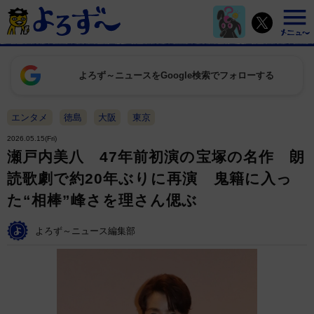
よろず～ニュースをGoogle検索でフォローする
エンタメ
徳島
大阪
東京
2026.05.15(Fri)
瀬戸内美八 47年前初演の宝塚の名作 朗
読歌劇で約20年ぶりに再演 鬼籍に入っ
た“相棒”峰さを理さん偲ぶ
よろず～ニュース編集部