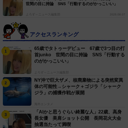
世間の目に持論 SNS「行動するのがかっこいい」
よろず～ニュース編集部
2026.08.07
アクセスランキング
65歳でタトゥーデビュー 67歳で3つ目の打
首junko 世間の目に持論 SNS「行動する
のがかっこいい」
よろず～ニュース編集部
NY沖で巨大ザメ、核廃棄物による突然変異
体の可能性→シャーク＋ゴジラ「シャーク
ジラ」の捕獲作戦が展開
海外エンタメ
「AIかと思うぐらい綺麗な人」22歳、高身
長女優 美肩ショット公開 長岡花火大会
抽選当たって満喫