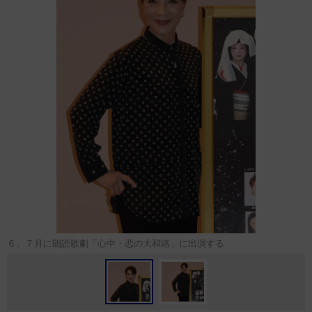
６、７月に朗読歌劇「心中・恋の大和路」に出演する