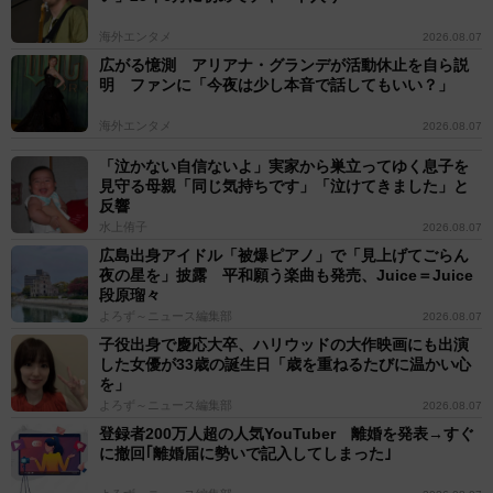
海外エンタメ
2026.08.07
広がる憶測 アリアナ・グランデが活動休止を自ら説
明 ファンに「今夜は少し本音で話してもいい？」
海外エンタメ
2026.08.07
「泣かない自信ないよ」実家から巣立ってゆく息子を
見守る母親「同じ気持ちです」「泣けてきました」と
反響
水上侑子
2026.08.07
広島出身アイドル「被爆ピアノ」で「見上げてごらん
夜の星を」披露 平和願う楽曲も発売、Juice＝Juice
段原瑠々
よろず～ニュース編集部
2026.08.07
子役出身で慶応大卒、ハリウッドの大作映画にも出演
した女優が33歳の誕生日「歳を重ねるたびに温かい心
を」
よろず～ニュース編集部
2026.08.07
登録者200万人超の人気YouTuber 離婚を発表→すぐ
に撤回｢離婚届に勢いで記入してしまった｣