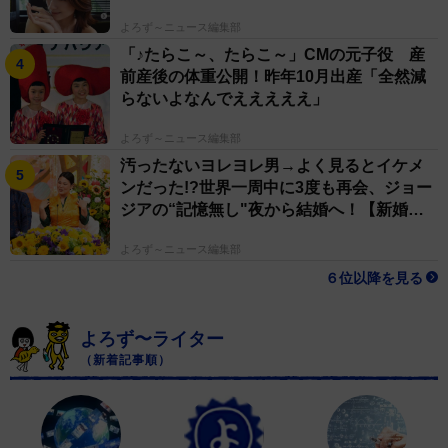
よろず～ニュース編集部
「♪たらこ～、たらこ～」CMの元子役 産
前産後の体重公開！昨年10月出産「全然減
らないよなんでえええええ」
よろず～ニュース編集部
汚ったないヨレヨレ男→よく見るとイケメ
ンだった!?世界一周中に3度も再会、ジョー
ジアの“記憶無し"夜から結婚へ！【新婚さ
ん】
よろず～ニュース編集部
６位以降を見る
よろず〜ライター
（新着記事順）