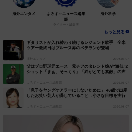
海外エンタメ
よろず～ニュース編集
海外科学
部
ライター・編集者
もっと見る
ギタリストが入れ替わり続けるレジェンド歌手 全米
ツアー最終日はブルース界のベテランが登場
海外エンタメ
2026.08.07
父はプロ野球元エース 元チアのタレント娘が“激似"2
ショット「まぁ、そっくり」「絆がとても素敵」の声
よろず～ニュース編集部
2026.08.07
「息子をヤングケアラーにしないために」 46歳で出産
したお笑い芸人が課していること→小さな目標を実行
よろず～ニュース編集部
2026.08.07