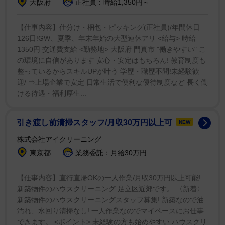
大阪府
正社員：時給1,350円～
った。だが、いざ幕が開けると、ラストシーンに客席は
涙。日増しに熱くなっていくのを肌で感じたという。
【仕事内容】仕分け・梱包・ピッキング(正社員)/年間休日
「うなぎ上りって、はじめて経験しました」と笑顔を見
126日!GW、夏季、年末年始の大型連休アリ <給与> 時給
1350円 交通費支給 <勤務地> 大阪府 門真市 "働きやすい" こ
せた。
の環境に自信があります 安心・安定はもちろん! 教育制度も
整っているからスキルUPが叶う 学歴・職歴不問!未経験歓
在団中は2回、退団後も3回上演した「心中・―」。主
迎/ ⇒上場企業で安定 日常生活で便利な優待制度など 長く働
人公の忠兵衛は「私の分身」だという。最後の上演から
ける待遇・福利厚生...
約20年。「2007年が最後で、心配しているのは、私が
年を重ねた分、分別臭くなるんじゃないか」ということ
引き渡し前清掃スタッフ/月収30万円以上可
NEW
だという。さらにヒロインの梅川を背負う場面では、初
株式会社アイクリーニング
演ではまっすぐだった背中が、「だんだんと傾斜がきつ
東京都
業務委託：月給30万円
くなっていって。見た目の変化はあります」と笑いを誘
った。それでも「人を愛するという心は純粋で、本質は
【仕事内容】直行直帰OKの一人作業/月収30万円以上可能!
新築物件のハウスクリーニング 足立区近郊です。 〈新着〉
変わらない」と長く支持される理由を語った。
新築物件のハウスクリーニングスタッフ募集! 新築なので油
汚れ、水回り清掃なし! 一人作業なのでマイペースにお仕事
初演でキーマンである八右衛門を演じたのが、後輩で
できます。 <ポイント> 未経験の方も始めやすい ハウスクリ