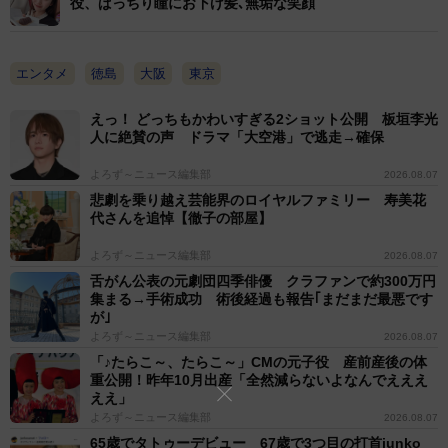
役、ぱっちり瞳にお下げ髪､無垢な笑顔
エンタメ
徳島
大阪
東京
えっ！ どっちもかわいすぎる2ショット公開 板垣李光
人に絶賛の声 ドラマ「大空港」で逃走→確保
よろず～ニュース編集部
2026.08.07
悲劇を乗り越え芸能界のロイヤルファミリー 寿美花
代さんを追悼【徹子の部屋】
よろず～ニュース編集部
2026.08.07
舌がん公表の元劇団四季俳優 クラファンで約300万円
集まる→手術成功 術後経過も報告｢まだまだ最悪です
が｣
よろず～ニュース編集部
2026.08.07
「♪たらこ～、たらこ～」CMの元子役 産前産後の体
重公開！昨年10月出産「全然減らないよなんでえええ
ええ」
よろず～ニュース編集部
2026.08.07
65歳でタトゥーデビュー 67歳で3つ目の打首junko