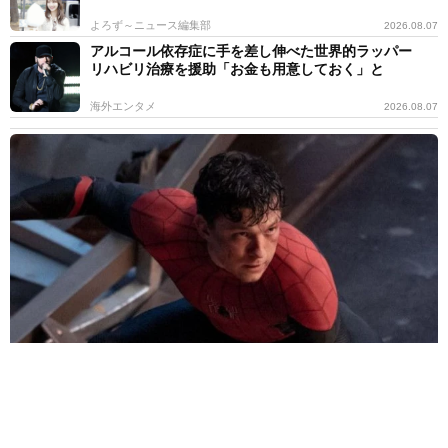
よろず～ニュース編集部
2026.08.07
アルコール依存症に手を差し伸べた世界的ラッパー
リハビリ治療を援助「お金も用意しておく」と
海外エンタメ
2026.08.07
「スパイダーマン」旋風やまず 公開わずか1週間で「トイ・ストー
リー5」抜いた 世界興収首位に
海外エンタメ
2026.08.07