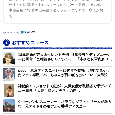
発注・在庫管理 ・社内スタッフのサポート業務 ・その他、
事務業務全般 業務は先輩スタッフが一つひとつ丁寧にお教
え...
Sponsored by
おすすめニュース
18歳差婚の芸人＆タレント夫婦 3歳長男とディズニーシ
ー25周年「ご招待をいただいた」→「幸せなお写真ありが
とう」の声
peco 東京ディズニーシー25周年を祝福→現地で見かけ
たファン感激「ぺこちゃんが目の前を歩いていて大号泣し
ました」
神秘的！ 2ショットで虹が 人気女優が私服姿で米ディズ
ニー満喫 「人差し指大丈夫？」の声も
ショーパンにスニーカー オラフなソフトクリームが激カ
ワ 元アイドルのモデルが香港ディズニー