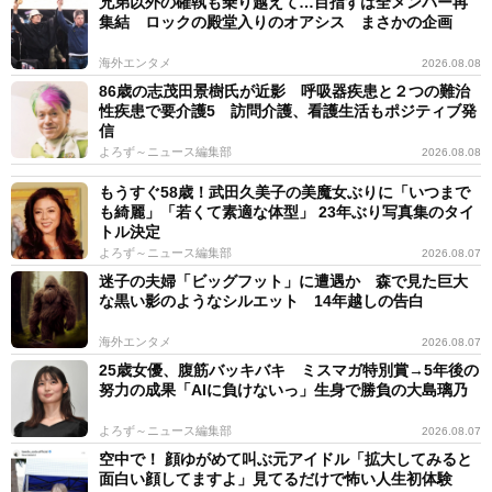
兄弟以外の確執も乗り越えて…目指すは全メンバー再
集結 ロックの殿堂入りのオアシス まさかの企画
海外エンタメ
2026.08.08
86歳の志茂田景樹氏が近影 呼吸器疾患と２つの難治
性疾患で要介護5 訪問介護、看護生活もポジティブ発
信
よろず～ニュース編集部
2026.08.08
もうすぐ58歳！武田久美子の美魔女ぶりに「いつまで
も綺麗」「若くて素適な体型」 23年ぶり写真集のタイ
トル決定
よろず～ニュース編集部
2026.08.07
迷子の夫婦「ビッグフット」に遭遇か 森で見た巨大
な黒い影のようなシルエット 14年越しの告白
海外エンタメ
2026.08.07
25歳女優、腹筋バッキバキ ミスマガ特別賞→5年後の
努力の成果「AIに負けないっ」生身で勝負の大島璃乃
よろず～ニュース編集部
2026.08.07
空中で！ 顔ゆがめて叫ぶ元アイドル「拡大してみると
面白い顔してますよ」見てるだけで怖い人生初体験