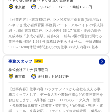
ベネッセの保育園 ベネッセ 北小岩保育園
婚し、24年1月に第1子長女を出産。25年に退社した。
東京都
アルバイト・パート：時給1,265円
父は元サッカー日本代表の永島昭浩氏。
【仕事内容】<東京都/江戸川区> 私立認可保育園(新規開設)
ベネッセ 北小岩保育園 事務員 パート・アルバイト の求人詳
細 ・場所 東京都江戸川区北小岩6-36-17 電車・徒歩の場合
京成本線「京成小岩駅」徒歩6分 ・給与 <園の運営に関わる
事務全般>時給:1,265円 資格は必要ありません。 平日週5日
9:00～16:00(休憩1時間あり)のお仕事 <<求人内容>> 基本...
事務スタッフ
NEW
株式会社アミナ 採用窓口
東京都
正社員：月給25万円
【仕事内容】仕事内容 バックオフィスから会社を支える事
務スタッフとして、データ入力や書類作成などの事務業務を
お任せします。 <具体的には> ・PCでのデータ入力・管理
・各種書類(見積書・請求書・契約書など)の作成・整理 ・電
話・メール・来客対応 ・ファイリングや資料管理 ・備品の