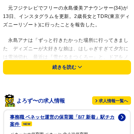
元フジテレビでフリーの永島優美アナウンサー(34)が
13日、インスタグラムを更新。2歳長女とTDR(東京ディ
ズニーリゾート)に行ったことを報告した。
永島アナは「ずっと行きたかった場所に行ってきまし
た ディズニーが大好きな娘は、はしゃぎすぎて夕方に
は電池切れ 最近は『雪だるまつくろー』と、ドアをノ
ックすることにハマってます」と母子の日常を明かし
続きを読む
た。永島アナはハッシュタグをつけて
「#tokyodisneysea #スパークリングジュビリー
#fantasysprings」と投稿した。
よろず〜の求人情報
求人情報一覧へ
永島アナは1991年11月23日生まれ、兵庫県神戸市出
身。関西学院大卒。在学中「ミスキャンパス関西学院
事務職 ベネッセ運営の保育園「8/7 新着」駅チカ
2011」でグランプリに輝いた。2014年にフジテレビ入
案件
NEW
社。21年に同局のディレクターと3年半の交際を経て結