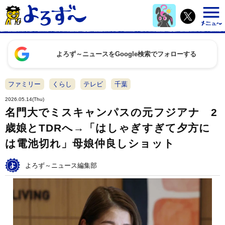
よろず～ニュースをGoogle検索でフォローする
ファミリー
くらし
テレビ
千葉
2026.05.14(Thu)
名門大でミスキャンパスの元フジアナ 2
歳娘とTDRへ→「はしゃぎすぎて夕方に
は電池切れ」母娘仲良しショット
よろず～ニュース編集部