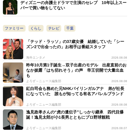
ディズニーの弁護士ドラマで主演のセレブ 10年以上スー
パーで買い物をしてない
ファミリー
くらし
テレビ
千葉
「テッド・ラッソ」の37歳女優 結婚していた「シー
ズン2で出会ったの」お相手は番組スタッフ
海外エンタメ
2026.08.08
昨年10月第1子誕生→双子出産のモデル 出産直前のお
なか披露「はち切れそう」の声 帝王切開で大量出血
も
よろず～ニュース編集部
2026.08.08
紅白司会も務めた元NHKバイリンガルアナ 弟が社長
になっていた 誰もが知ってる有名アパレルブランド
よろず～ニュース編集部
2026.08.08
逸見政孝さんの“虎の遺伝子”しっかり継承 四代目爆
誕！逸見太郎が小1長男とともにプロ野球観戦
よろず～ニュース編集部
2026.08.07