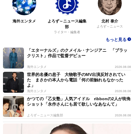
海外エンタメ
よろず～ニュース編集
北村 泰介
部
よろず～ニュース
ライター・編集者
もっと見る
「エターナルズ」のクメイル・ナンジアニ 「ブラッ
クリスト」作品で監督デビュー
海外エンタメ
2026.08.08
世界的名優の息子 大物歌手のMV出演反対されてい
た まさかの本人から電話「何の前触れもなかった
よ」
海外エンタメ
2026.08.08
かつての「乙女塾」人気アイドル ribbonの2人が街角
ショット「永作さんにも居て欲しいなあなんて」
よろず～ニュース編集部
2026.08.08