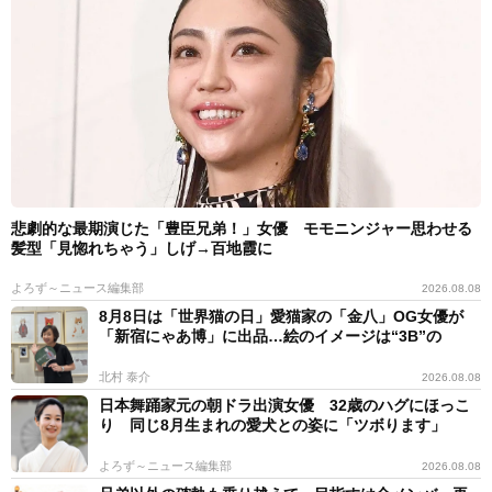
悲劇的な最期演じた「豊臣兄弟！」女優 モモニンジャー思わせる
髪型「見惚れちゃう」しげ→百地霞に
よろず～ニュース編集部
2026.08.08
8月8日は「世界猫の日」愛猫家の「金八」OG女優が
「新宿にゃあ博」に出品…絵のイメージは“3B”の
北村 泰介
2026.08.08
日本舞踊家元の朝ドラ出演女優 32歳のハグにほっこ
り 同じ8月生まれの愛犬との姿に「ツボります」
よろず～ニュース編集部
2026.08.08