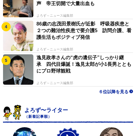
声 帝王切開で大量出血も
よろず～ニュース編集部
86歳の志茂田景樹氏が近影 呼吸器疾患と
２つの難治性疾患で要介護5 訪問介護、看
護生活もポジティブ発信
よろず～ニュース編集部
逸見政孝さんの“虎の遺伝子”しっかり継
承 四代目爆誕！逸見太郎が小1長男ととも
にプロ野球観戦
よろず～ニュース編集部
６位以降を見る
よろず〜ライター
（新着記事順）