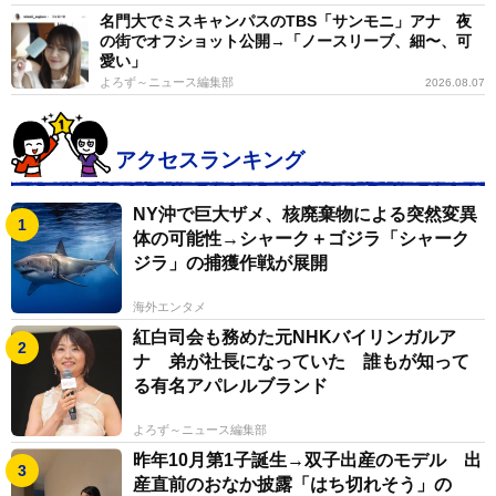
名門大でミスキャンパスのTBS「サンモニ」アナ 夜
の街でオフショット公開→「ノースリーブ、細〜、可
愛い」
よろず～ニュース編集部
2026.08.07
アクセスランキング
NY沖で巨大ザメ、核廃棄物による突然変異
体の可能性→シャーク＋ゴジラ「シャーク
ジラ」の捕獲作戦が展開
海外エンタメ
紅白司会も務めた元NHKバイリンガルア
ナ 弟が社長になっていた 誰もが知って
る有名アパレルブランド
よろず～ニュース編集部
昨年10月第1子誕生→双子出産のモデル 出
産直前のおなか披露「はち切れそう」の