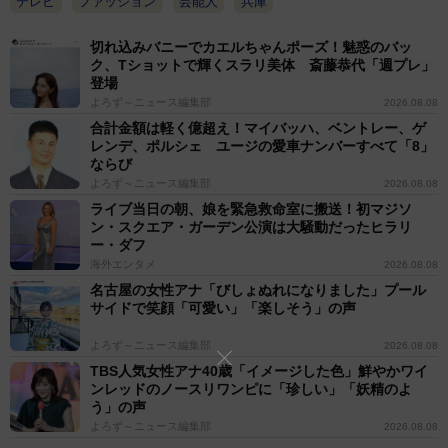
テレビ
ファッション
芸能人
兵庫
切れ込みバニーでカエルちゃんポーズ！魅惑のバッ
ク、Tショットで輝くスラリ美体 斎藤恭代「週プレ」
登場
よろず～ニュース編集部
2026.08.08
合計金額は軽く億超え！マイバッハ、ベントレー、ゲ
レンデ、ポルシェ ユージの愛車ナンバーすべて「8」
ならび
よろず～ニュース編集部
2026.08.08
ライブ当日の朝、娘を緊急救命室に搬送！初マジソ
ン・スクエア・ガーデン公演は大騒動だったヒラリ
ー・ダフ
海外エンタメ
2026.08.08
名古屋の女性アナ「びしょぬれになりました」プール
サイドで笑顔「可愛い」「楽しそう」の声
よろず～ニュース編集部
2026.08.08
TBS人気女性アナ40歳「イメージした色」鮮やかワイ
ンレッドのノースリワンピに「珍しい」「妖精のよ
う」の声
よろず～ニュース編集部
2026.08.08