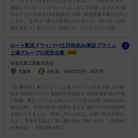
年に同事務所の取締役に就任した。
と、 キャリアは変わらないかもしれない。 ”現状維持”から
脱却したい方へ。 スペシャリストとして活躍しませんか/ 東
京オフィス(従業員15名程度)の 労務・総務業務全般をお任せ
します。 まずは一通りの実務からスタート。 ゆくゆくは組
織文化をつくるイベント企画など、 バックオフィス構...
ルート配送ドライバー/土日祝休み/東証プライム
上場グループの安定企業
NEW
砂金瓦斯工業株式会社
大阪府
正社員：月給23万円～35万円
【仕事内容】東証プライム上場グループの安定企業 土日祝
休み 年間休日122日 資格取得支援あり 未経験者歓迎の手厚
い研修 . 東証プライム上場グループの安定企業./ 昭和52年の
創立以来、 生活や産業の根幹を支える 高圧ガスや溶接材料
を届けてきました。 景気に左右されない抜群の安定基盤の
もと、 将来を見据えて長く腰を据えて働けます! 〇 具体的な
仕事内容 〇 大阪府内の鉄工...