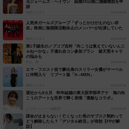
兄ジェームズ・ヘイヴン 結婚15日後に婚姻無効を申
請
海外エンタメ
2026.08.08
人気米ガールズグループ「ずっとかけがえのない存
在」映画に無期限活動休止のメンバーが出演していた
海外エンタメ
2026.08.08
第1子誕生のノブコブ吉村「向こうは覚えていないんじ
ゃねーかな」子連れ合コン参加プラン 破天荒キャラ
の悩みも
中江 寿
2026.08.08
エマ・フロスト役で豪出身のスリラー女優がマーベル
に仲間入り リブート版「X―MEN」
海外エンタメ
2026.08.08
退社から8カ月 昨年結婚の東大医学部卒アナ 海の向
こうのアートな世界で輝く表情「素敵なコラボ」
よろず～ニュース編集部
2026.08.08
課金が止まらない！亡くなった母のサブスク契約って
どう解除したら？「デジタル終活」が有効【FPが解
説】