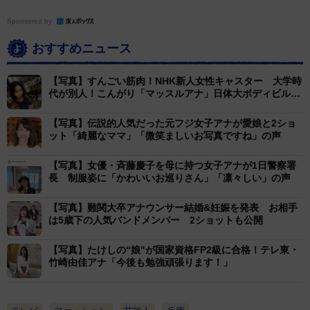
Sponsored by
おすすめニュース
【写真】すんごい筋肉！NHK新人女性キャスター 大学時
代が別人！こんがり「マッスルアナ」日体大ボディビル部
出身
【写真】伝説的人気だった元フジ女子アナが愛娘と2ショ
ット「綺麗なママ」「微笑ましいお写真ですね」の声
【写真】女優・斉藤慶子を母に持つ女子アナが1日警察署
長 制服姿に「かわいいお巡りさん」「凛々しい」の声
【写真】難関大卒アナウンサー結婚&妊娠を発表 お相手
は5歳下の人気バンドメンバー 2ショットも公開
【写真】たけしの“娘"が国家資格FP2級に合格！テレ東・
竹崎由佳アナ「今後も勉強頑張ります！」