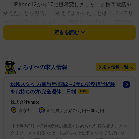
「iPhone12から17に機種変しました」と携帯電話を
変えたことを報告。「変えてよかったことは バッテリ
ーが持つこと!!」と記し、「残念だったのは パスワー
ドを忘れて開けられないアプリあること」とつづった。
続きを読む
「あとはProにすればよかったかな〜とも 変わらな
いですかね？笑」と気持ちは複雑な様子。「ラベンダー
色にしました」と新しい携帯を手に、真っ赤トップスに
よろず〜の求人情報
求人情報一覧へ
大きなメガネ姿で自撮りをするような写真を添えた。
総務スタッフ/賞与年4回/2～3年の労務担当経験
フォロワーからは「もっちーさん、メガネだと更に若
をお持ちの方/完全週休二日制
NEW
く見えますね！」「後藤真希さんかと思いました！笑」
株式会社unbot
「メガネお似合い」などの声が寄せられた。
東京都
正社員：月給27万円～35万円
望月アナは1972年2月8日生まれ、兵庫県出身。神戸
【仕事内容】<労務×総務の挑戦> 決められた枠を超え、バッ
山手女子短大を卒業。セント・フォースに所属し、2021
クオフィスを創る ただ、決められた仕事をやってるだけだ