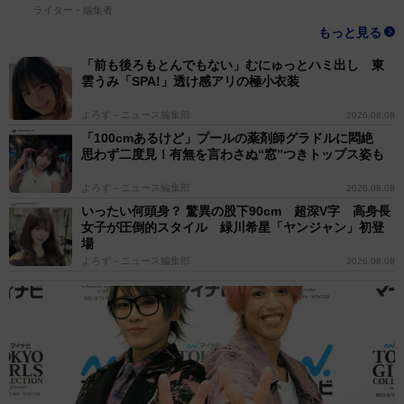
ライター・編集者
もっと見る
「前も後ろもとんでもない」むにゅっとハミ出し 東
雲うみ「SPA!」透け感アリの極小衣装
よろず～ニュース編集部
2026.08.08
「100cmあるけど」プールの薬剤師グラドルに悶絶
思わず二度見！有無を言わさぬ“窓”つきトップス姿も
よろず～ニュース編集部
2026.08.08
いったい何頭身？ 驚異の股下90cm 超深V字 高身長
女子が圧倒的スタイル 緑川希星「ヤンジャン」初登
場
よろず～ニュース編集部
2026.08.08