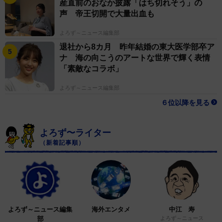
産直前のおなか披露「はち切れそう」の
声 帝王切開で大量出血も
よろず～ニュース編集部
退社から8カ月 昨年結婚の東大医学部卒ア
ナ 海の向こうのアートな世界で輝く表情
「素敵なコラボ」
よろず～ニュース編集部
６位以降を見る
よろず〜ライター
（新着記事順）
よろず～ニュース編集
海外エンタメ
中江 寿
部
よろず～ニュース