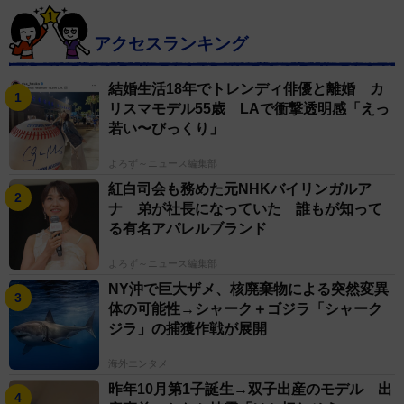
アクセスランキング
結婚生活18年でトレンディ俳優と離婚 カ
リスマモデル55歳 LAで衝撃透明感「えっ
若い〜びっくり」
よろず～ニュース編集部
紅白司会も務めた元NHKバイリンガルア
ナ 弟が社長になっていた 誰もが知って
る有名アパレルブランド
よろず～ニュース編集部
NY沖で巨大ザメ、核廃棄物による突然変異
体の可能性→シャーク＋ゴジラ「シャーク
ジラ」の捕獲作戦が展開
海外エンタメ
昨年10月第1子誕生→双子出産のモデル 出