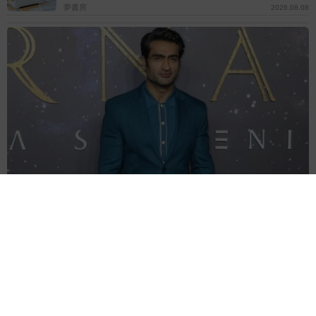
夢書房
2026.08.08
「エターナルズ」のクメイル・ナンジアニ 「ブラックリスト」作
品で監督デビュー
海外エンタメ
2026.08.08
世界的名優の息子 大物歌手のMV出演反対されてい
た まさかの本人から電話「何の前触れもなかった
よ」
海外エンタメ
2026.08.08
「テッド・ラッソ」の37歳女優 結婚していた「シー