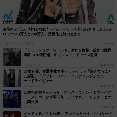
破局カップル、別れた後に｢トイストーリーも見に行きました｣フォ
ロワー443万人と230万人、活動休止時の支えも
よろず～ニュース編集部
2026.08.08
「ジュラシック・ワールド」新作を降板 前作は世界
興収1376億円超、ギャレス・エドワーズ監督
海外エンタメ
2026.08.08
56歳女優、交通事故で車ぐしゃぐしゃ「生きてること
に感謝」「グッド・ウィル・ハンティング」のミニ
ー・ドライヴァー
海外エンタメ
2026.08.08
公演を直前キャンセル！アース・ウィンド＆ファイア
ー、メンバーが体調不良 ライオネル・リッチーとの
共同公演
海外エンタメ
2026.08.08
ゲイであることを公表 、アンジェリーナ・ジョリーの