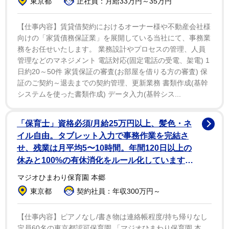
東京都
正社員：月給33万円～35万円
【仕事内容】賃貸借契約におけるオーナー様や不動産会社様
向けの「家賃債務保証業」を展開している当社にて、事務業
務をお任せいたします。 業務設計やプロセスの管理、人員
管理などのマネジメント 電話対応(固定電話の受電、架電) 1
日約20～50件 家賃保証の審査(お部屋を借りる方の審査) 保
証のご契約～退去までの契約管理、更新業務 書類作成(基幹
システムを使った書類作成) データ入力(基幹シス...
「保育士」資格必須/月給25万円以上、髪色・ネ
イル自由。タブレット入力で事務作業を完結さ
せ、残業は月平均5〜10時間。年間120日以上の
休みと100%の有休消化をルール化しています
NEW
マジオひまわり保育園 本郷
東京都
契約社員：年収300万円～
【仕事内容】ピアノなし/書き物は連絡帳程度/持ち帰りなし
定員60名の東京都認可保育園 「マジオひまわり保育園 本