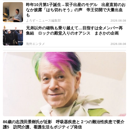
昨年10月第1子誕生→双子出産のモデル 出産直前のお
なか披露「はち切れそう」の声 帝王切開で大量出血
も
よろず～ニュース編集部
2026.08.08
兄弟以外の確執も乗り越えて…目指すは全メンバー再
集結 ロックの殿堂入りのオアシス まさかの企画
海外エンタメ
2026.08.08
86歳の志茂田景樹氏が近影 呼吸器疾患と２つの難治性疾患で要介
護5 訪問介護、看護生活もポジティブ発信