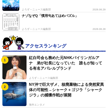
よろず～ニュース編集部
2026.06.29
ナゾなぞQ「慣用句あてはめパズル」
よろず～ニュース編集部
2026.06.28
アクセスランキング
紅白司会も務めた元NHKバイリンガルア
ナ 弟が社長になっていた 誰もが知って
る有名アパレルブランド
よろず～ニュース編集部
NY沖で巨大ザメ、核廃棄物による突然変異
体の可能性→シャーク＋ゴジラ「シャーク
ジラ」の捕獲作戦が展開
海外エンタメ