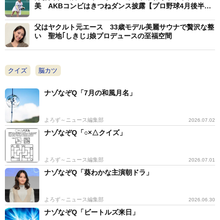
美 AKBコンビはきつねダンス披露【プロ野球4月後半の
始球式】
父はヤクルト元エース 33歳モデル美麗サウナで贅沢な整
い 聖地｢しきじ｣娘プロデュースの至福空間
クイズ
脳カツ
ナゾなぞQ「7月の和風月名」
よろず～ニュース編集部
2026.07.02
ナゾなぞQ「○×△クイズ」
よろず～ニュース編集部
2026.07.01
ナゾなぞQ「葵わかな主演朝ドラ」
よろず～ニュース編集部
2026.06.30
ナゾなぞQ「ビートルズ来日」