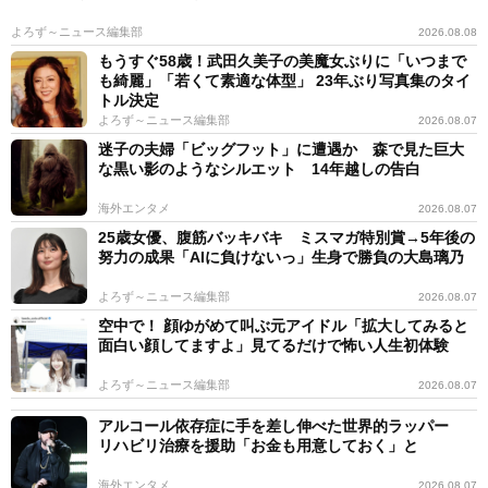
よろず～ニュース編集部
2026.08.08
もうすぐ58歳！武田久美子の美魔女ぶりに「いつまで
も綺麗」「若くて素適な体型」 23年ぶり写真集のタイ
トル決定
よろず～ニュース編集部
2026.08.07
迷子の夫婦「ビッグフット」に遭遇か 森で見た巨大
な黒い影のようなシルエット 14年越しの告白
海外エンタメ
2026.08.07
25歳女優、腹筋バッキバキ ミスマガ特別賞→5年後の
努力の成果「AIに負けないっ」生身で勝負の大島璃乃
よろず～ニュース編集部
2026.08.07
空中で！ 顔ゆがめて叫ぶ元アイドル「拡大してみると
面白い顔してますよ」見てるだけで怖い人生初体験
よろず～ニュース編集部
2026.08.07
アルコール依存症に手を差し伸べた世界的ラッパー
リハビリ治療を援助「お金も用意しておく」と
海外エンタメ
2026.08.07