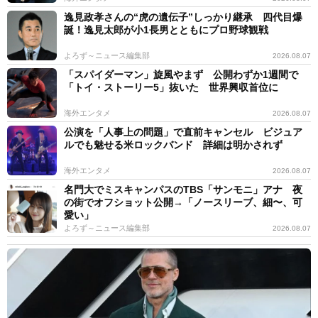
逸見政孝さんの“虎の遺伝子”しっかり継承 四代目爆
誕！逸見太郎が小1長男とともにプロ野球観戦
よろず～ニュース編集部
2026.08.07
「スパイダーマン」旋風やまず 公開わずか1週間で
「トイ・ストーリー5」抜いた 世界興収首位に
海外エンタメ
2026.08.07
公演を「人事上の問題」で直前キャンセル ビジュア
ルでも魅せる米ロックバンド 詳細は明かされず
海外エンタメ
2026.08.07
名門大でミスキャンパスのTBS「サンモニ」アナ 夜
の街でオフショット公開→「ノースリーブ、細〜、可
愛い」
よろず～ニュース編集部
2026.08.07