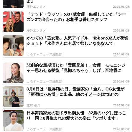
よ」
海外エンタメ
2026.08.08
「テッド・ラッソ」の37歳女優 結婚していた「シー
ズン2で出会ったの」お相手は番組スタッフ
海外エンタメ
2026.08.08
かつての「乙女塾」人気アイドル ribbonの2人が街角
ショット「永作さんにも居て欲しいなあなんて」
よろず～ニュース編集部
2026.08.08
悲劇的な最期演じた「豊臣兄弟！」女優 モモニンジ
ャー思わせる髪型「見惚れちゃう」しげ→百地霞に
よろず～ニュース編集部
2026.08.08
8月8日は「世界猫の日」愛猫家の「金八」OG女優が
「新宿にゃあ博」に出品…絵のイメージは“3B”の
北村 泰介
2026.08.08
日本舞踊家元の朝ドラ出演女優 32歳のハグにほっこ
り 同じ8月生まれの愛犬との姿に「ツボります」
よろず～ニュース編集部
2026.08.08