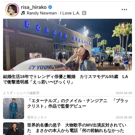
結婚生活18年でトレンディ俳優と離婚 カリスマモデル55歳 LA
で衝撃透明感「えっ若い〜びっくり」
よろず～ニュース編集部
2026.08.08
「エターナルズ」のクメイル・ナンジアニ 「ブラッ
クリスト」作品で監督デビュー
海外エンタメ
2026.08.08
世界的名優の息子 大物歌手のMV出演反対されてい
た まさかの本人から電話「何の前触れもなかった