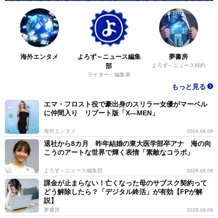
海外エンタメ
よろず～ニュース編集
夢書房
部
よろず～ニュース特約
ライター・編集者
もっと見る
エマ・フロスト役で豪出身のスリラー女優がマーベル
に仲間入り リブート版「X―MEN」
海外エンタメ
2026.08.08
退社から8カ月 昨年結婚の東大医学部卒アナ 海の向
こうのアートな世界で輝く表情「素敵なコラボ」
よろず～ニュース編集部
2026.08.08
課金が止まらない！亡くなった母のサブスク契約って
どう解除したら？「デジタル終活」が有効【FPが解
説】
夢書房
2026.08.08