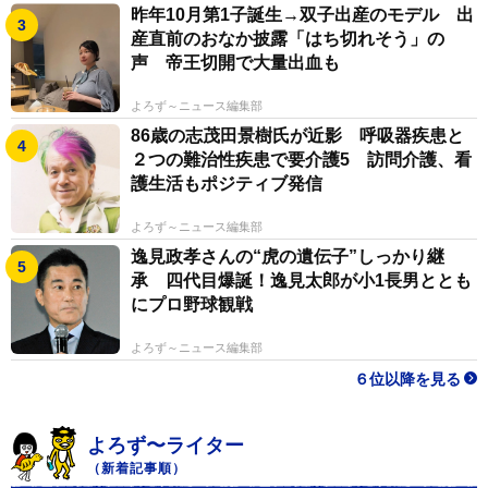
昨年10月第1子誕生→双子出産のモデル 出
産直前のおなか披露「はち切れそう」の
声 帝王切開で大量出血も
よろず～ニュース編集部
86歳の志茂田景樹氏が近影 呼吸器疾患と
２つの難治性疾患で要介護5 訪問介護、看
護生活もポジティブ発信
よろず～ニュース編集部
逸見政孝さんの“虎の遺伝子”しっかり継
承 四代目爆誕！逸見太郎が小1長男ととも
にプロ野球観戦
よろず～ニュース編集部
６位以降を見る
よろず〜ライター
（新着記事順）