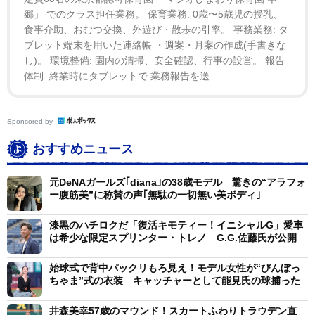
郷」 でのクラス担任業務。 保育業務: 0歳〜5歳児の授乳、
食事介助、おむつ交換、外遊び・散歩の引率。 事務業務: タ
ブレット端末を用いた連絡帳 ・週案・月案の作成(手書きな
し)。 環境整備: 園内の清掃、安全確認、行事の設営。 報告
体制: 終業時にタブレットで 業務報告を送...
Sponsored by
おすすめニュース
元DeNAガールズ｢diana｣の38歳モデル 驚きの“アラフォ
ー腹筋美”に称賛の声｢無駄の一切無い美ボディ｣
漆黒のハチロクだ「復活キモティー！イニシャルG」愛車
は希少な限定スプリンター・トレノ G.G.佐藤氏が公開
始球式で背中パックリもろ見え！モデル女性が“びんぼっ
ちゃま”式の衣装 キャッチャーとして能見氏の球捕った
井森美幸57歳のマウンド！スカートふわりトラウデン直