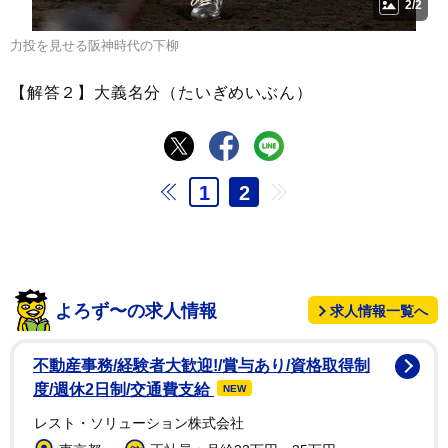
2/2
力投を見せる阪神時代の下柳
【解答２】大義名分（たいぎめいぶん）
1
2
よろず〜の求人情報
求人情報一覧へ
不動産事務/経験者大歓迎!/賞与あり/資格取得制
度/週休2日制/交通費支給
NEW
レスト・ソリューション株式会社