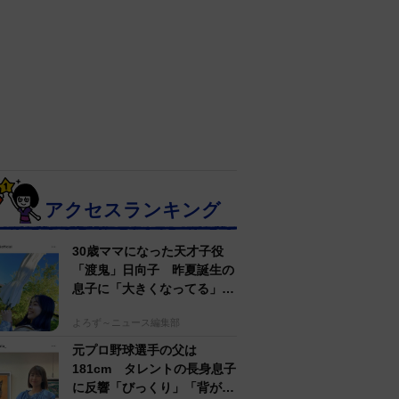
アクセスランキング
30歳ママになった天才子役
「渡鬼」日向子 昨夏誕生の
息子に「大きくなってる」愛
らしい姿に反響
よろず～ニュース編集部
元プロ野球選手の父は
181cm タレントの長身息子
に反響「びっくり」「背が高