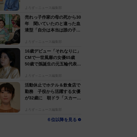
すぎる」母162cm 姉は声優
よろず～ニュース編集部
売れっ子作家の母の死から30
年 聞いていたのと違った血
液型「自分は本当は誰の子
か」【徹子の部屋】
よろず～ニュース編集部
16歳デビュー「それなりに」
CMで一世風靡の女優65歳
50歳で孫誕生の元五輪代表と
花火大会 カズ息子の師匠
よろず～ニュース編集部
活動休止でホテル＆飲食店で
勤務 子役から活躍する女優
が32歳に 朝ドラ「スカーレ
ット」戸田恵梨香の妹役
よろず～ニュース編集部
６位以降を見る