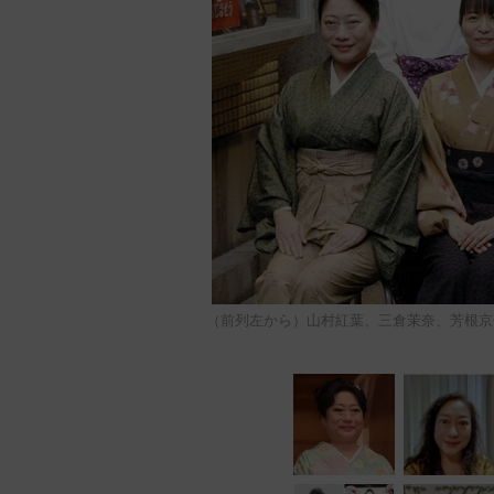
（前列左から）山村紅葉、三倉茉奈、芳根京