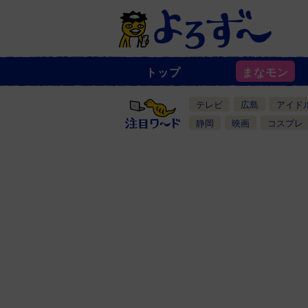
トップ
まなモン
ニ
ュ
ー
テレビ
広島
アイド
ス
一
静岡
映画
コスプレ
覧