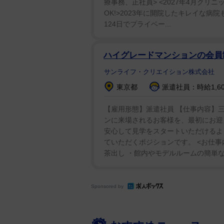
療事務、正社員> <2027年4月ク
OK!>2023年に開院したキレイな
124日でプライベー...
ハイグレードマンションの会
サンライフ・クリエイション株式会社
東京都
派遣社員：時給1,6
【雇用形態】派遣社員 【仕事内容】
ンに来場されるお客様を、最初にお迎
安心して見学をスタートいただけるよ
ていただくポジションです。 <お仕事
茶出し ・館内やモデルルームの簡単な清
Sponsored by