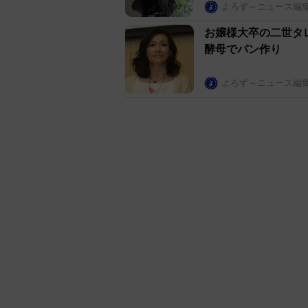
よろず～ニュース編
お嬢様大卒の二世タ
酵母でパン作り
よろず～ニュース編