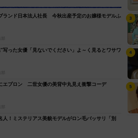
ブランド日本法人社長 今秋出産予定のお嬢様モデルふ
集部
毛”写った女優「見ないでください」よ～く見るとワサワ
集部
にエプロン 二世女優の美背中丸見え衝撃コーデ
集部
名人！ミステリアス美貌モデルがロン毛バッサリ「別