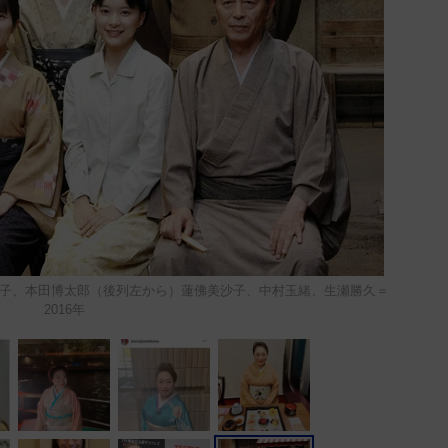
子、本田博太郎（後列左から）蓮佛美沙子、中村玉緒、生瀬勝久＝
2016年