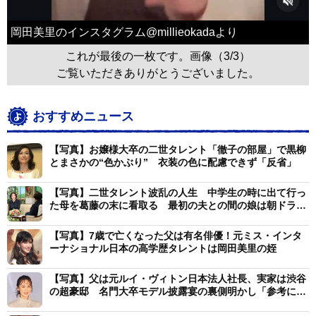
岡田美里のインスタグラム@millieokadaより
これが最後の一枚です。画像（3/3）
ご覧いただきありがとうございました。
おすすめニュース
【写真】お嬢様大卒の二世タレント「徹子の部屋」で黒柳
とまさかの“色かぶり” 衣装の色に配慮できず「反省」
【写真】二世タレント波乱の人生 中学生の時に出て行っ
た母を葛藤の末に看取る 最初の夫との間の娘は朝ドラ女
優【徹子の部屋】
【写真】7歳で亡くなった父は有名俳優！元ミス・インタ
ーナショナル日本の高学歴タレントは岡田美里の姪
【写真】父は元ルイ・ヴィトン日本法人社長、実家は渋谷
の超豪邸 名門大卒モデル披露宴の裏側明かし「参考にな
れば」