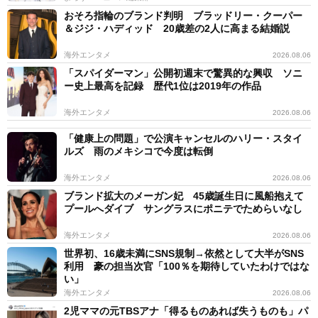
おそろ指輪のブランド判明 ブラッドリー・クーパー
＆ジジ・ハディッド 20歳差の2人に高まる結婚説
海外エンタメ
2026.08.06
「スパイダーマン」公開初週末で驚異的な興収 ソニ
ー史上最高を記録 歴代1位は2019年の作品
海外エンタメ
2026.08.06
「健康上の問題」で公演キャンセルのハリー・スタイ
ルズ 雨のメキシコで今度は転倒
海外エンタメ
2026.08.06
ブランド拡大のメーガン妃 45歳誕生日に風船抱えて
プールへダイブ サングラスにポニテでためらいなし
海外エンタメ
2026.08.06
世界初、16歳未満にSNS規制→依然として大半がSNS
利用 豪の担当次官「100％を期待していたわけではな
い」
海外エンタメ
2026.08.06
2児ママの元TBSアナ「得るものあれば失うものも」パ