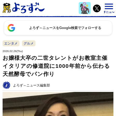
よろず～ニュースをGoogle検索でフォローする
エンタメ
グルメ
2026.02.26(Thu)
お嬢様大卒の二世タレントがお教室主催
イタリアの修道院に1000年前から伝わる
天然酵母でパン作り
よろず～ニュース編集部