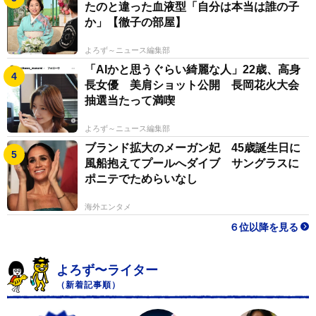
たのと違った血液型「自分は本当は誰の子
か」【徹子の部屋】
よろず～ニュース編集部
「AIかと思うぐらい綺麗な人」22歳、高身
長女優 美肩ショット公開 長岡花火大会
抽選当たって満喫
よろず～ニュース編集部
ブランド拡大のメーガン妃 45歳誕生日に
風船抱えてプールへダイブ サングラスに
ポニテでためらいなし
海外エンタメ
６位以降を見る
よろず〜ライター
（新着記事順）