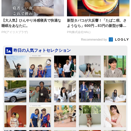
【大人気】ひんやり冷感寝具で快適な
新型タバコが大反響！「たばこ税、さ
睡眠をあなたに。
ようなら」600円→83円の新型が爆売
れ
PR(アイリスプラザ)
PR(株式会社HAL)
Recommended by
昨日の人気フォトセレクション