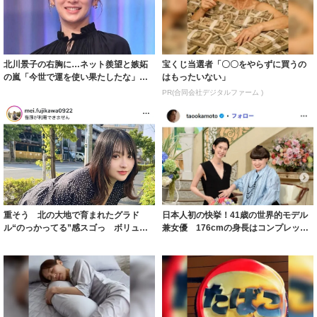
北川景子の右胸に…ネット羨望と嫉妬
宝くじ当選者「〇〇をやらずに買うの
の嵐「今世で運を使い果たしたな」
はもったいない」
「ガッツリ行っ...
PR(合同会社デジタルファーム )
重そう 北の大地で育まれたグラド
日本人初の快挙！41歳の世界的モデル
ル“のっかってる”感スゴっ ボリュー
兼女優 176cmの身長はコンプレック
ミー連発「ア...
スだっ...