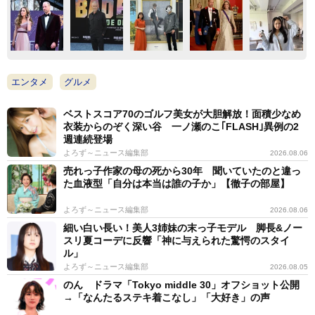
エンタメ
グルメ
ベストスコア70のゴルフ美女が大胆解放！面積少なめ
衣装からのぞく深い谷 一ノ瀬のこ｢FLASH｣異例の2
週連続登場
よろず～ニュース編集部
2026.08.06
売れっ子作家の母の死から30年 聞いていたのと違っ
た血液型「自分は本当は誰の子か」【徹子の部屋】
よろず～ニュース編集部
2026.08.06
細い白い長い！美人3姉妹の末っ子モデル 脚長&ノー
スリ夏コーデに反響「神に与えられた驚愕のスタイ
ル」
よろず～ニュース編集部
2026.08.05
のん ドラマ「Tokyo middle 30」オフショット公開
→「なんたるステキ着こなし」「大好き」の声