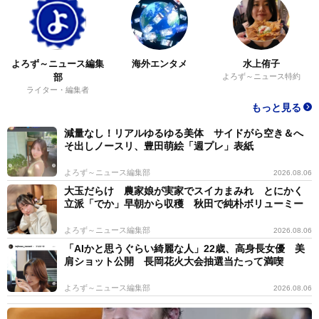
よろず～ニュース編集
海外エンタメ
水上侑子
部
よろず～ニュース特約
ライター・編集者
もっと見る
減量なし！リアルゆるゆる美体 サイドがら空き＆へ
そ出しノースリ、豊田萌絵「週プレ」表紙
よろず～ニュース編集部
2026.08.06
大玉だらけ 農家娘が実家でスイカまみれ とにかく
立派「でか」早朝から収穫 秋田で純朴ボリューミー
よろず～ニュース編集部
2026.08.06
「AIかと思うぐらい綺麗な人」22歳、高身長女優 美
肩ショット公開 長岡花火大会抽選当たって満喫
よろず～ニュース編集部
2026.08.06