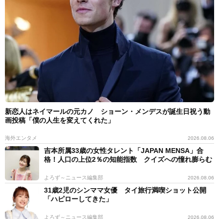
新恋人はネイマールの元カノ ショーン・メンデスが誕生日祝う動
画投稿「僕の人生を変えてくれた」
海外エンタメ
2026.08.06
吉本所属33歳の女性タレント「JAPAN MENSA」合
格！人口の上位2％の知能指数 クイズへの憧れ膨らむ
よろず～ニュース編集部
2026.08.06
31歳2児のシンママ女優 タイ旅行満喫ショット公開
「ハピローしてきた」
よろず～ニュース編集部
2026.08.06