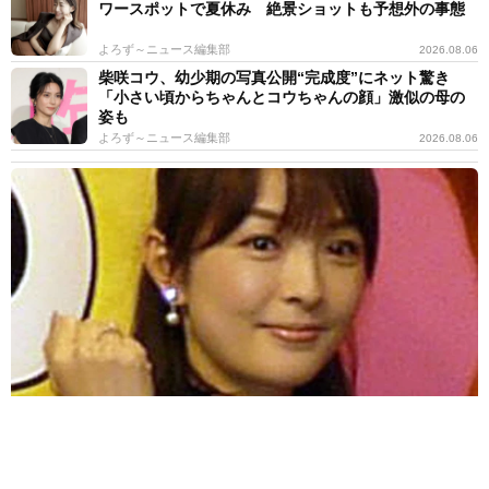
ワースポットで夏休み 絶景ショットも予想外の事態
よろず～ニュース編集部
2026.08.06
柴咲コウ、幼少期の写真公開“完成度”にネット驚き
「小さい頃からちゃんとコウちゃんの顔」激似の母の
姿も
よろず～ニュース編集部
2026.08.06
「ミヤネ屋」でいじられた女性アナ 頸動脈エコー検査受けた→い
よいよアラ還 脳梗塞や心筋梗塞のリスクを