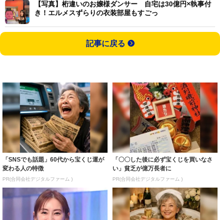
【写真】桁違いのお嬢様ダンサー 自宅は30億円×執事付
き！エルメスずらりの衣装部屋もすごっ
記事に戻る
「SNSでも話題」60代から宝くじ運が
「〇〇した後に必ず宝くじを買いなさ
変わる人の特徴
い」貧乏が億万長者に
PR(合同会社デジタルファーム )
PR(合同会社デジタルファーム )