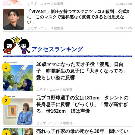
よろず～ニュース編集部
2026.08.05
「VIVANT」新庄が持つマスクにツッコミ殺到→公式X
に「このマスクで違和感なく変装できるとは思えな
い」
よろず～ニュース編集部
2026.08.05
アクセスランキング
30歳ママになった天才子役「渡鬼」日向
子 昨夏誕生の息子に「大きくなってる」
愛らしい姿に反響
よろず～ニュース編集部
元プロ野球選手の父は181cm タレントの
長身息子に反響「びっくり」「背が高すぎ
る」母162cm 姉は声優
よろず～ニュース編集部
売れっ子作家の母の死から30年 聞いてい