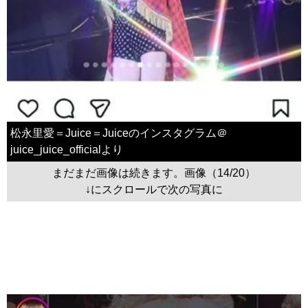
松永里愛＝Juice＝Juiceのインスタグラム＠
juice_juice_officialより
まだまだ画像は続きます。画像（14/20）
↓にスクロールで次の写真に