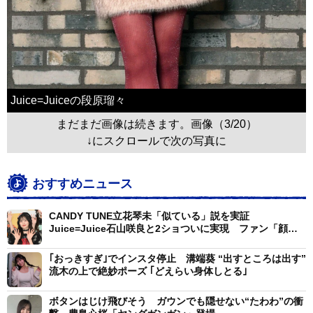
Juice=Juiceの段原瑠々
まだまだ画像は続きます。画像（3/20）
↓にスクロールで次の写真に
おすすめニュース
CANDY TUNE立花琴未「似ている」説を実証
Juice=Juice石山咲良と2ショついに実現 ファン「顔面
美人姉妹」
｢おっきすぎ｣でインスタ停止 溝端葵 “出すところは出す”
流木の上で絶妙ポーズ ｢どえらい身体しとる｣
ボタンはじけ飛びそう ガウンでも隠せない“たわわ”の衝