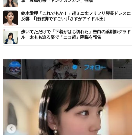
撃 豊島心桜「ヤングガンガン」登場
鈴木愛理「これでもか！」超ミニ丈フリフリ脚長ドレスに
反響 ｢ほぼ脚ですごい｣｢さすがアイドル王｣
歩いてただけで「下着がはち切れた」告白の薬剤師グラド
ル 太もも迫る姿で「ニコ超」降臨を報告