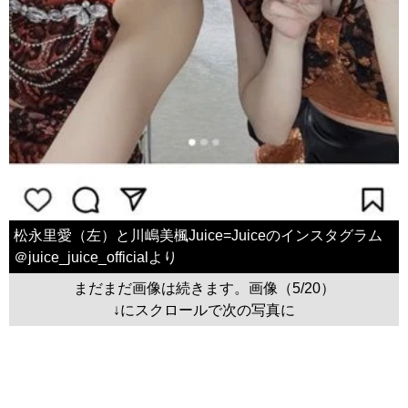
松永里愛（左）と川嶋美楓Juice=Juiceのインスタグラム
＠juice_juice_officialより
まだまだ画像は続きます。画像（5/20）
↓にスクロールで次の写真に