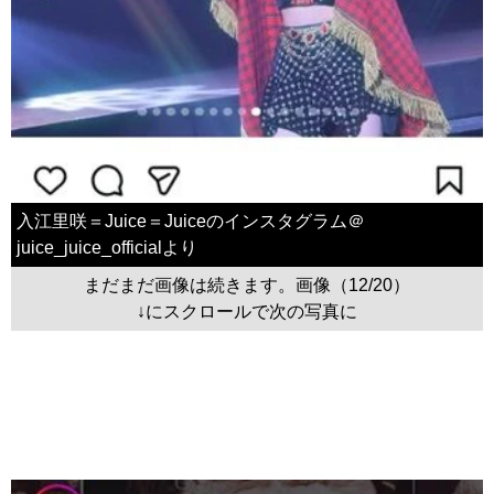
入江里咲＝Juice＝Juiceのインスタグラム＠
juice_juice_officialより
まだまだ画像は続きます。画像（12/20）
↓にスクロールで次の写真に