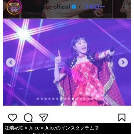
江端妃咲＝Juice＝Juiceのインスタグラム＠