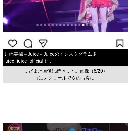
川嶋美楓＝Juice＝Juiceのインスタグラム＠
juice_juice_officialより
まだまだ画像は続きます。画像（8/20）
↓にスクロールで次の写真に