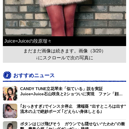
Juice=Juiceの段原瑠々
まだまだ画像は続きます。画像（3/20）
↓にスクロールで次の写真に
おすすめニュース
CANDY TUNE立花琴未「似ている」説を実証
Juice=Juice石山咲良と2ショついに実現 ファン「顔面
美人姉妹」
｢おっきすぎ｣でインスタ停止 溝端葵 “出すところは出す”
流木の上で絶妙ポーズ ｢どえらい身体しとる｣
ボタンはじけ飛びそう ガウンでも隠せない“たわわ”の衝