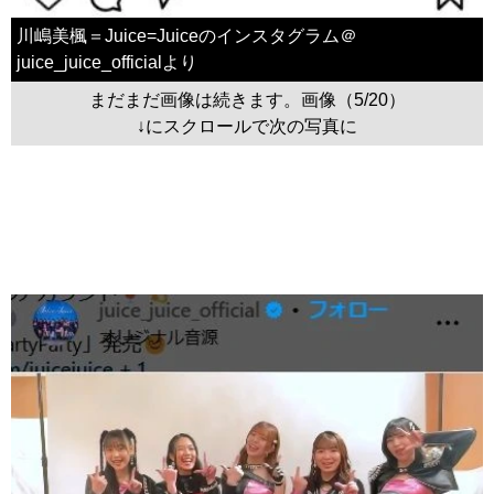
川嶋美楓＝Juice=Juiceのインスタグラム＠
juice_juice_officialより
まだまだ画像は続きます。画像（5/20）
↓にスクロールで次の写真に