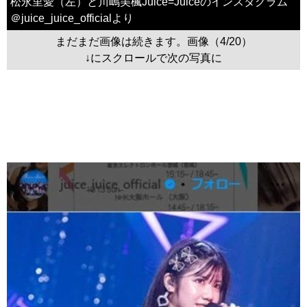
松永里愛（左）と川嶋美楓Juice=Juiceのインスタグラム
＠juice_juice_officialより
まだまだ画像は続きます。画像（4/20）
↓にスクロールで次の写真に