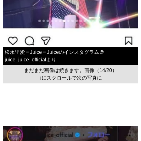
松永里愛＝Juice＝Juiceのインスタグラム＠
juice_juice_officialより
まだまだ画像は続きます。画像（14/20）
↓にスクロールで次の写真に