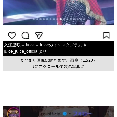
入江里咲＝Juice＝Juiceのインスタグラム＠
juice_juice_officialより
まだまだ画像は続きます。画像（12/20）
↓にスクロールで次の写真に