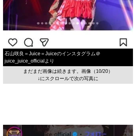
石山咲良＝Juice＝Juiceのインスタグラム＠
juice_juice_officialより
まだまだ画像は続きます。画像（10/20）
↓にスクロールで次の写真に