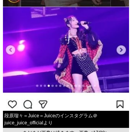
段原瑠々＝Juice＝Juiceのインスタグラム＠
juice_juice_officialより