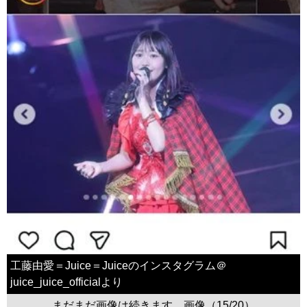
工藤由愛＝Juice＝Juiceのインスタグラム＠
juice_juice_officialより
まだまだ画像は続きます。画像（15/20）