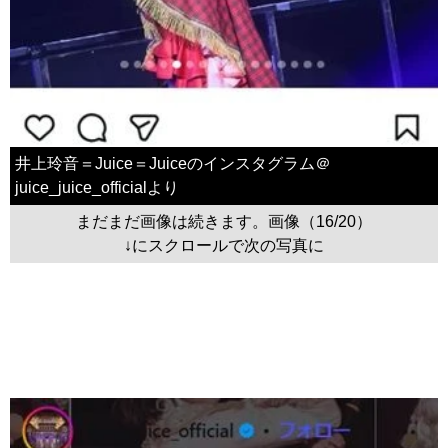
井上玲音＝Juice＝Juiceのインスタグラム＠
juice_juice_officialより
まだまだ画像は続きます。画像（16/20）
↓にスクロールで次の写真に