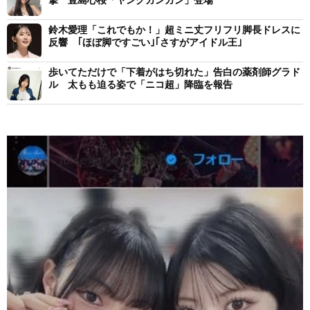
撃 豊島心桜「ヤングガンガン」登場
鈴木愛理「これでもか！」超ミニ丈フリフリ脚長ドレスに
反響 ｢ほぼ脚ですごい｣｢さすがアイドル王｣
歩いてただけで「下着がはち切れた」告白の薬剤師グラド
ル 太もも迫る姿で「ニコ超」降臨を報告