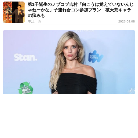
第1子誕生のノブコブ吉村「向こうは覚えていないんじ
ゃねーかな」子連れ合コン参加プラン 破天荒キャラ
の悩みも
中江 寿
2026.08.08
エマ・フロスト役で豪出身のスリラー女優がマーベルに仲間入り
リブート版「X―MEN」
海外エンタメ
2026.08.08
課金が止まらない！亡くなった母のサブスク契約って
どう解除したら？「デジタル終活」が有効【FPが解