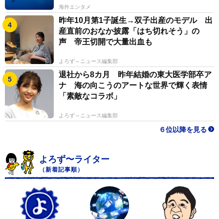
海外エンタメ
昨年10月第1子誕生→双子出産のモデル 出
産直前のおなか披露「はち切れそう」の
声 帝王切開で大量出血も
よろず～ニュース編集部
退社から8カ月 昨年結婚の東大医学部卒ア
ナ 海の向こうのアートな世界で輝く表情
「素敵なコラボ」
よろず～ニュース編集部
６位以降を見る
よろず〜ライター
（新着記事順）