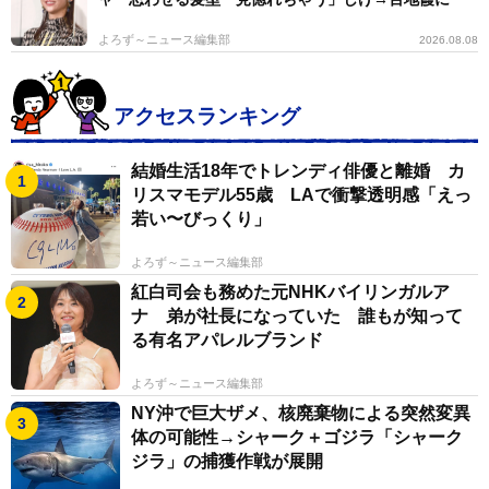
よろず～ニュース編集部
2026.08.08
アクセスランキング
結婚生活18年でトレンディ俳優と離婚 カ
リスマモデル55歳 LAで衝撃透明感「えっ
若い〜びっくり」
よろず～ニュース編集部
紅白司会も務めた元NHKバイリンガルア
ナ 弟が社長になっていた 誰もが知って
る有名アパレルブランド
よろず～ニュース編集部
NY沖で巨大ザメ、核廃棄物による突然変異
体の可能性→シャーク＋ゴジラ「シャーク
ジラ」の捕獲作戦が展開