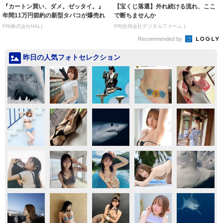
『カートン買い、ダメ。ゼッタイ。』
【宝くじ落選】外れ続ける流れ、ここ
年間11万円節約の新型タバコが爆売れ
で断ちませんか
PR(株式会社HAL)
PR(合同会社デジタルファーム )
Recommended by
昨日の人気フォトセレクション