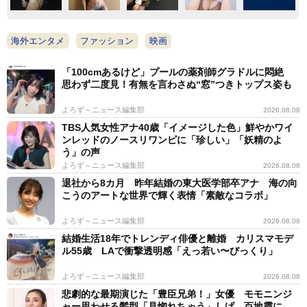
海外エンタメ
ファッション
映画
「100cmあるけど」プールの薬剤師グラドルに悶絶
思わず二度見！有無を言わさぬ“窓”つきトップス姿も
よろず～ニュース編集部
2026.08.08
TBS人気女性アナ40歳「イメージした色」鮮やかワイ
ンレッドのノースリワンピに「珍しい」「妖精のよ
う」の声
よろず～ニュース編集部
2026.08.08
退社から8カ月 昨年結婚の東大医学部卒アナ 海の向
こうのアートな世界で輝く表情「素敵なコラボ」
よろず～ニュース編集部
2026.08.08
結婚生活18年でトレンディ俳優と離婚 カリスマモデ
ル55歳 LAで衝撃透明感「えっ若い〜びっくり」
よろず～ニュース編集部
2026.08.08
悲劇的な最期演じた「豊臣兄弟！」女優 モモニンジ
ャー思わせる髪型「見惚れちゃう」しげ→百地霞に