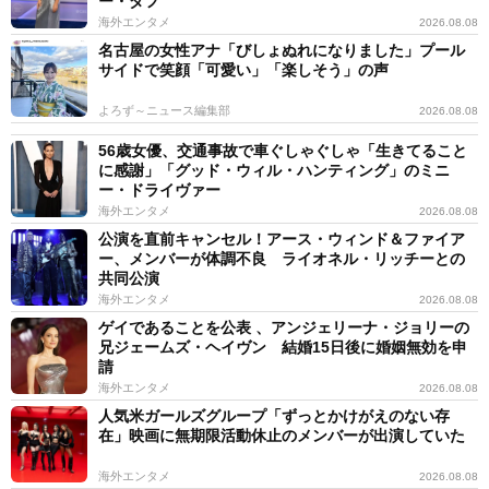
ー・ダフ
海外エンタメ
2026.08.08
名古屋の女性アナ「びしょぬれになりました」プール
サイドで笑顔「可愛い」「楽しそう」の声
よろず～ニュース編集部
2026.08.08
56歳女優、交通事故で車ぐしゃぐしゃ「生きてること
に感謝」「グッド・ウィル・ハンティング」のミニ
ー・ドライヴァー
海外エンタメ
2026.08.08
公演を直前キャンセル！アース・ウィンド＆ファイア
ー、メンバーが体調不良 ライオネル・リッチーとの
共同公演
海外エンタメ
2026.08.08
ゲイであることを公表 、アンジェリーナ・ジョリーの
兄ジェームズ・ヘイヴン 結婚15日後に婚姻無効を申
請
海外エンタメ
2026.08.08
人気米ガールズグループ「ずっとかけがえのない存
在」映画に無期限活動休止のメンバーが出演していた
海外エンタメ
2026.08.08