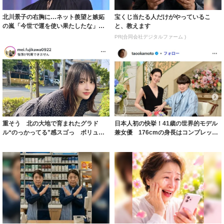
北川景子の右胸に…ネット羨望と嫉妬
宝くじ当たる人だけがやっているこ
の嵐「今世で運を使い果たしたな」
と、教えます
「ガッツリ行っ...
PR(合同会社デジタルファーム )
重そう 北の大地で育まれたグラド
日本人初の快挙！41歳の世界的モデル
ル“のっかってる”感スゴっ ボリュー
兼女優 176cmの身長はコンプレック
ミー連発「ア...
スだっ...