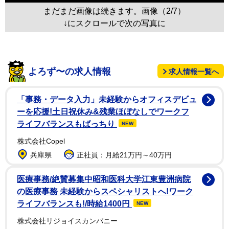
まだまだ画像は続きます。画像（2/7）
↓にスクロールで次の写真に
よろず〜の求人情報
求人情報一覧へ
「事務・データ入力」未経験からオフィスデビュ
ーを応援!土日祝休み&残業ほぼなしでワークフ
ライフバランスもばっちり
NEW
株式会社Copel
兵庫県
正社員：月給21万円～40万円
医療事務/絶賛募集中昭和医科大学江東豊洲病院
の医療事務 未経験からスペシャリストへ!ワーク
ライフバランスも!/時給1400円
NEW
株式会社リジョイスカンパニー