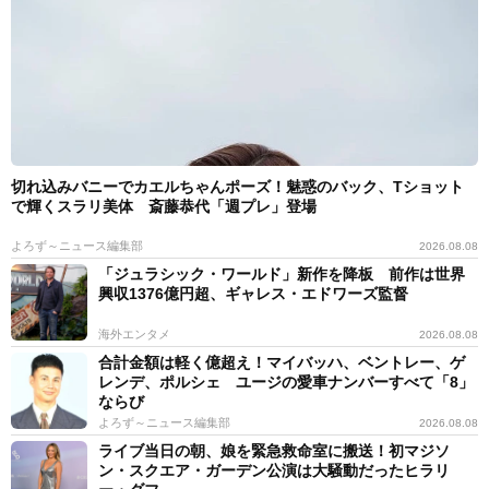
切れ込みバニーでカエルちゃんポーズ！魅惑のバック、Tショット
で輝くスラリ美体 斎藤恭代「週プレ」登場
よろず～ニュース編集部
2026.08.08
「ジュラシック・ワールド」新作を降板 前作は世界
興収1376億円超、ギャレス・エドワーズ監督
海外エンタメ
2026.08.08
合計金額は軽く億超え！マイバッハ、ベントレー、ゲ
レンデ、ポルシェ ユージの愛車ナンバーすべて「8」
ならび
よろず～ニュース編集部
2026.08.08
ライブ当日の朝、娘を緊急救命室に搬送！初マジソ
ン・スクエア・ガーデン公演は大騒動だったヒラリ