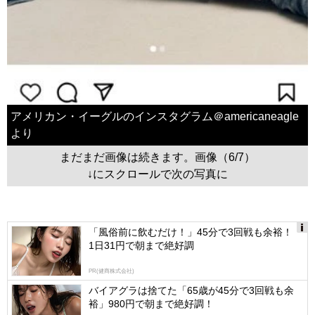
アメリカン・イーグルのインスタグラム＠americaneagle
より
まだまだ画像は続きます。画像（6/7）
↓にスクロールで次の写真に
「風俗前に飲むだけ！」45分で3回戦も余裕！
1日31円で朝まで絶好調
Ads
by
PR(健商株式会社)
logly
バイアグラは捨てた「65歳が45分で3回戦も余
裕」980円で朝まで絶好調！