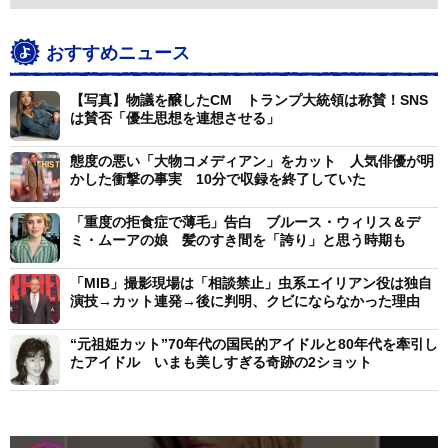
おすすめニュース
【写真】物議を醸したCM トランプ大統領は称賛！SNS
は賛否「優生思想を連想させる」
態度の悪い「大物コメディアン」をカット 人気俳優が明
かした衝撃の事実 10分で収録を終了していた
「重度の拒食症で薄毛」告白 ブルース・ウィリス＆デ
ミ・ムーアの娘 髪のすき間を「誇り」と思う時期も
「MIB」撮影現場は「相談禁止」虫系エイリアン役は独自
演技→カット連発→後に判明、クビにならなかった理由
“元祖姫カット”70年代の国民的アイドルと80年代を牽引し
たアイドル いまも美しすぎる奇跡の2ショット