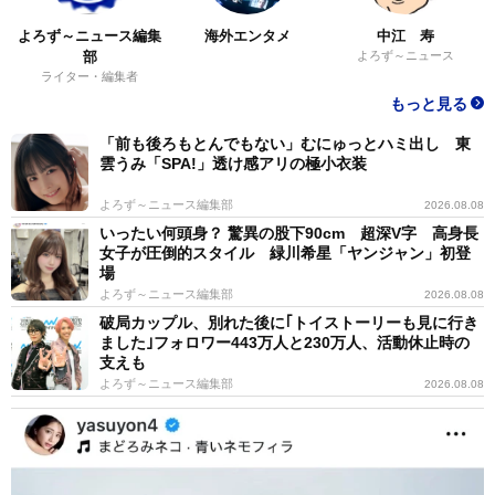
よろず～ニュース編集
海外エンタメ
中江 寿
部
よろず～ニュース
ライター・編集者
もっと見る
「前も後ろもとんでもない」むにゅっとハミ出し 東
雲うみ「SPA!」透け感アリの極小衣装
よろず～ニュース編集部
2026.08.08
いったい何頭身？ 驚異の股下90cm 超深V字 高身長
女子が圧倒的スタイル 緑川希星「ヤンジャン」初登
場
よろず～ニュース編集部
2026.08.08
破局カップル、別れた後に｢トイストーリーも見に行き
ました｣フォロワー443万人と230万人、活動休止時の
支えも
よろず～ニュース編集部
2026.08.08