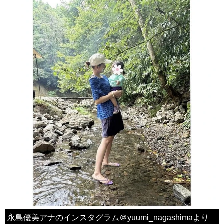
永島優美アナのインスタグラム＠yuumi_nagashimaより