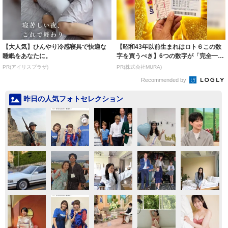
【大人気】ひんやり冷感寝具で快適な
【昭和43年以前生まれはロト６この数
睡眠をあなたに。
字を買うべき】6つの数字が「完全一
致」する方...
PR(アイリスプラザ)
PR(株式会社MURA)
Recommended by
昨日の人気フォトセレクション