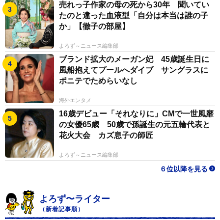
売れっ子作家の母の死から30年 聞いてい
たのと違った血液型「自分は本当は誰の子
か」【徹子の部屋】
よろず～ニュース編集部
ブランド拡大のメーガン妃 45歳誕生日に
風船抱えてプールへダイブ サングラスに
ポニテでためらいなし
海外エンタメ
16歳デビュー「それなりに」CMで一世風靡
の女優65歳 50歳で孫誕生の元五輪代表と
花火大会 カズ息子の師匠
よろず～ニュース編集部
６位以降を見る
よろず〜ライター
（新着記事順）