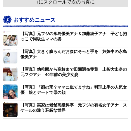
↓にスクロールで次の写真に
おすすめニュース
【写真】元フジの永島優美アナ＆加藤綾子アナ 子ども抱
っこで同級生ママの姿
【写真】大きく膨らんだお腹にそっと手を 妊娠中の永島
優美アナ
【写真】幼稚園から高校まで田園調布雙葉 上智大出身の
元フジアナ 40年前の美少女姿
【写真】「顔の形？ママに似てますね」料理上手の人気女
優 娘とデートで母の顔
【写真】実家は老舗高級料亭 元フジの有名女子アナ ス
ケールの違う荘厳な世界