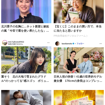
北川景子の右胸に…ネット羨望と嫉妬
【宝くじ】このままの買い方で、本当
の嵐「今世で運を使い果たしたな」
に当たると思いますか
「ガッツリ行っ...
PR(合同会社デジタルファーム )
重そう 北の大地で育まれたグラド
日本人初の快挙！41歳の世界的モデル
ル“のっかってる”感スゴっ ボリュー
兼女優 176cmの身長はコンプレック
ミー連発「ア...
スだっ...