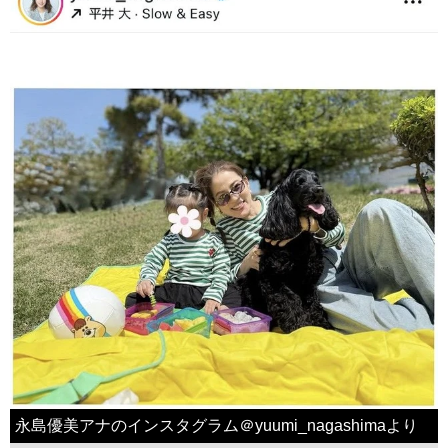
永島優美アナのインスタグラム＠yuumi_nagashimaより