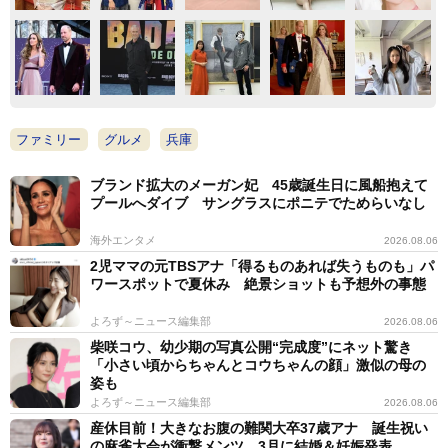
ファミリー
グルメ
兵庫
ブランド拡大のメーガン妃 45歳誕生日に風船抱えて
プールへダイブ サングラスにポニテでためらいなし
海外エンタメ
2026.08.06
2児ママの元TBSアナ「得るものあれば失うものも」パ
ワースポットで夏休み 絶景ショットも予想外の事態
よろず～ニュース編集部
2026.08.06
柴咲コウ、幼少期の写真公開“完成度”にネット驚き
「小さい頃からちゃんとコウちゃんの顔」激似の母の
姿も
よろず～ニュース編集部
2026.08.06
産休目前！大きなお腹の難関大卒37歳アナ 誕生祝い
の麻雀大会が衝撃メンツ 3月に結婚＆妊娠発表