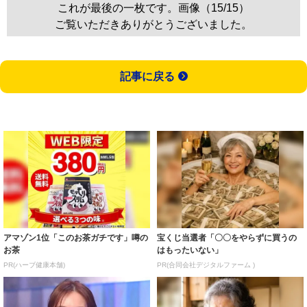
これが最後の一枚です。画像（15/15）
ご覧いただきありがとうございました。
記事に戻る
アマゾン1位「このお茶ガチです」噂の
宝くじ当選者「〇〇をやらずに買うの
お茶
はもったいない」
PR(ハーブ健康本舗)
PR(合同会社デジタルファーム )