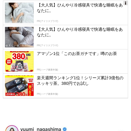
【大人気】ひんやり冷感寝具で快適な睡眠をあ
なたに。
Ads
by
PR(アイリスプラザ)
logly
【大人気】ひんやり冷感寝具で快適な睡眠をあ
なたに。
PR(アイリスプラザ)
アマゾン1位「このお茶ガチです」噂のお茶
PR(ハーブ健康本舗)
楽天週間ランキング1位！シリーズ累計3億包の
スッキリ茶。380円でお試し
PR(ハーブ健康本舗)