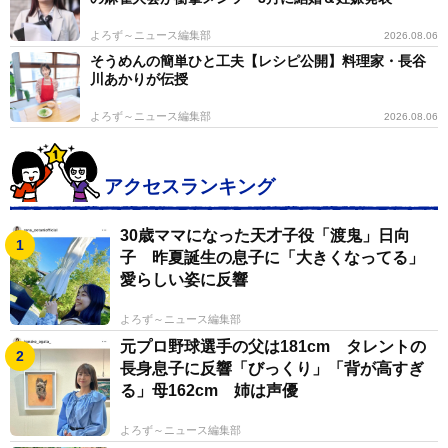
よろず～ニュース編集部
2026.08.06
そうめんの簡単ひと工夫【レシピ公開】料理家・長谷
川あかりが伝授
よろず～ニュース編集部
2026.08.06
アクセスランキング
30歳ママになった天才子役「渡鬼」日向
子 昨夏誕生の息子に「大きくなってる」
愛らしい姿に反響
よろず～ニュース編集部
元プロ野球選手の父は181cm タレントの
長身息子に反響「びっくり」「背が高すぎ
る」母162cm 姉は声優
よろず～ニュース編集部